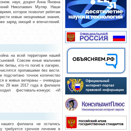
коном. наук, доцент Анна Яновна
гений Николаевич Муляр. Наши
 время, которое позволит ребятам
брести новые неоценимые знания,
кже заряд эмоций и впечатлений.
ойна на всей территории нашей
 сыновей. Совсем юные мальчики
х битвы, кто-то погиб в лагерях.
 числятся пропавшими без вести.
е подсчитано точное количество
еся в живых ветераны – очевидцы
 по 29 мая 2017 года в филиале
проходил фестиваль-конкурс «И
 нашего филиала не остались
у требуется срочное лечение в