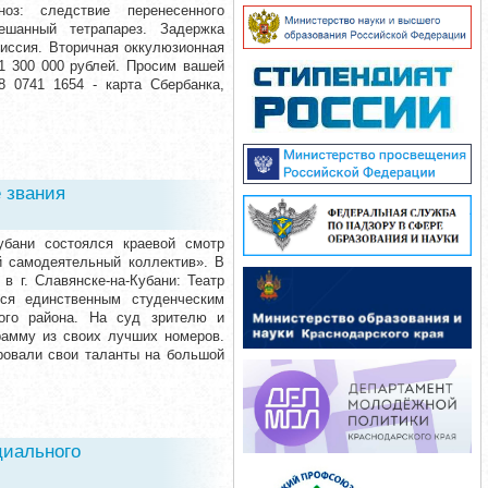
оз: следствие перенесенного
ешанный тетрапарез. Задержка
миссия. Вторичная оккулюзионная
1 300 000 рублей. Просим вашей
 0741 1654 - карта Сбербанка,
 звания
убани состоялся краевой смотр
й самодеятельный коллектив». В
 г. Славянске-на-Кубани: Театр
тся единственным студенческим
кого района. На суд зрителю и
рамму из своих лучших номеров.
ровали свои таланты на большой
циального