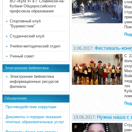
ВО «КубГУ» в г. Славянске-на-
сло
Кубани Общероссийского
Мах
профсоюза образования
сту
при
Спортивный клуб
уме
"Буревестник"
Пож
Под
Студенческий клуб
Учебно-методический отдел
Фестиваль-конку
2.06.2017:
С 2
Ученый совет
бол
уход
Электронная библиотека
Мно
Вой
Электронная библиотека
люд
информационных ресурсов
тех
филиала
Куб
пом
Объявления
Под
Противодействие коррупции
Нужна наша с 
Документы о порядке оказания
19.06.2017:
платных образовательных услуг
Сту
рав
Реквизиты банка для оплаты