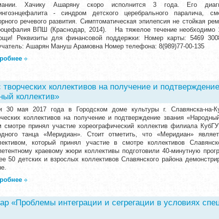
мании. Хачику Ашаряну скоро исполнится 3 года. Его диагн
ингоэнцефалита - синдром детского церебрального паралича, см
орного речевого развития. Симптоматическая эпилепсия не стойкая ре
роцефалия ВПШ (Краснодар, 2014). На тяжелое течение необходимо 
ощи! Реквизиты для финансовой поддержки: Номер карты: 5469 3008
учатель: Ашарян Мануш Арамовна Номер телефона: 8(989)77-00-135
робнее
с творческих коллективов на получение и подтверждение
ный коллектив»
и 30 мая 2017 года в Городском доме культуры г. Славянска-на-К
рческих коллективов на получение и подтверждение звания «Народны
м смотре принял участие хореографический коллектив филиала КубГУ в
одного танца «Меридиан». Стоит отметить, что «Меридиан» являе
лективом, который принял участие в смотре коллективов Славянс
петентному краевому жюри коллективы подготовили 40-минутную прог
ее 50 детских и взрослых коллективов Славянского района демонстри
е.
робнее
ар «Проблемы интеграции и сегрегации в условиях спе