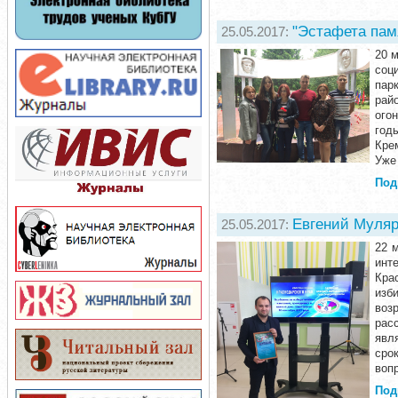
"Эстафета пам
25.05.2017:
20 
соц
пар
рай
ого
год
Кре
Уже
Под
Евгений Муляр
25.05.2017:
22 
инт
Кра
изб
воз
рас
явл
сро
воп
Под