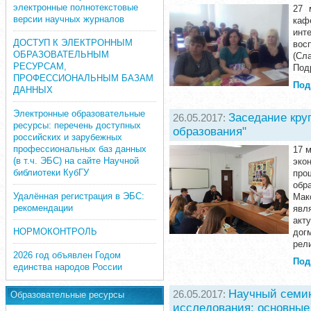
электронные полнотекстовые
27 
версии научных журналов
каф
инт
ДОСТУП К ЭЛЕКТРОННЫМ
вос
ОБРАЗОВАТЕЛЬНЫМ
(Сл
РЕСУРСАМ,
Под
ПРОФЕССИОНАЛЬНЫМ БАЗАМ
Под
ДАННЫХ
Электронные образовательные
Заседание кру
26.05.2017:
ресурсы: перечень доступных
образования"
российских и зарубежных
профессиональных баз данных
17 
(в т.ч. ЭБС) на сайте Научной
эко
библиотеки КубГУ
про
обр
Удалённая регистрация в ЭБС:
Мак
рекомендации
явл
акт
НОРМОКОНТРОЛЬ
дог
рел
2026 год объявлен Годом
Под
единства народов России
Научный семин
26.05.2017:
Образовательные ресурсы
исследования: основные