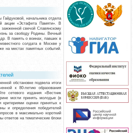
 Гайдуковой, начальника отдела
ой акции «Эстафета Памяти». В
с зажженной свечой Славянскому
изнь за свободу Родины. Вечный
др. В память о воинах, павших в
известного солдата в Москве у
же на местах памятных событий.
ателей
венной обстановке подвела итоги
оченной к 80-летию образования
йте сетевого издания «Вестник
орине могли принять молодые (в
и критериями оценки принятых к
рины и определения победителей
опросов в максимально короткий
ны ответов на тематические блоки