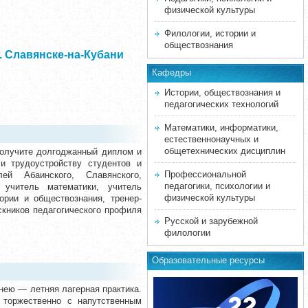
физической культуры
Филологии, истории и
обществознания
 Славянске-на-Кубани
Кафедры
Истории, обществознания и
педагогических технологий
Математики, информатики,
естественнонаучных и
общетехнических дисциплин
получите долгоджанный диплом и
и трудоустройству студентов и
Профессиональной
ей Абаинского, Славянского,
педагогики, психологии и
, учитель математики, учитель
физической культуры
ории и обществознания, тренер-
скников педагогического профиля
Русской и зарубежной
филологии
Образовательные ресурсы
нею — летняя лагерная практика.
 торжественно с напутственным