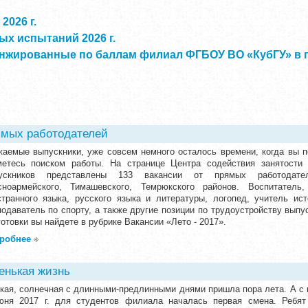
2026 г.
х испытаний 2026 г.
нжированные по баллам филиал ФГБОУ ВО «КубГУ» в г.
ямых работодателей
жаемые выпускники, уже совсем немного осталось времени, когда вы 
метесь поиском работы. На странице Центра содействия занятости 
ускников представлены 133 вакансии от прямых работодател
сноармейского, Тимашевского, Темрюкского районов. Воспитатель
странного языка, русского языка и литературы, логопед, учитель ист
подаватель по спорту, а также другие позиции по трудоустройству выпу
отовки вы найдете в рубрике Вакансии «Лето - 2017».
робнее
енькая жизнь
кая, солнечная с длинными-предлинными днями пришла пора лета. А с 
юня 2017 г. для студентов филиала началась первая смена. Ребят