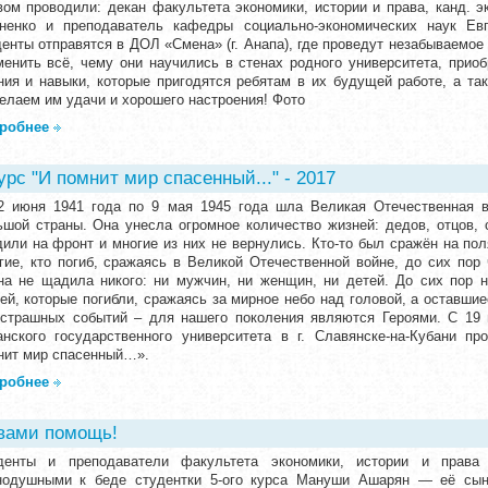
вом проводили: декан факультета экономики, истории и права, канд. э
ненко и преподаватель кафедры социально-экономических наук Ев
денты отправятся в ДОЛ «Смена» (г. Анапа), где проведут незабываемое
менить всё, чему они научились в стенах родного университета, прио
ния и навыки, которые пригодятся ребятам в их будущей работе, а та
елаем им удачи и хорошего настроения! Фото
робнее
рс "И помнит мир спасенный..." - 2017
2 июня 1941 года по 9 мая 1945 года шла Великая Отечественная в
ьшой страны. Она унесла огромное количество жизней: дедов, отцов,
или на фронт и многие из них не вернулись. Кто-то был сражён на поля
гие, кто погиб, сражаясь в Великой Отечественной войне, до сих пор
на не щадила никого: ни мужчин, ни женщин, ни детей. До сих пор н
ей, которые погибли, сражаясь за мирное небо над головой, а оставши
 страшных событий – для нашего поколения являются Героями. С 19
анского государственного университета в г. Славянске-на-Кубани 
нит мир спасенный…».
робнее
вами помощь!
денты и преподаватели факультета экономики, истории и права
нодушными к беде студентки 5-ого курса Мануши Ашарян — её сын