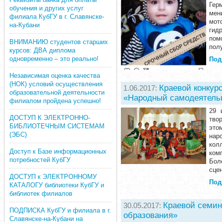
Гер
обучения и других услуг
мен
филиала КубГУ в г. Славянске-
мот
на-Кубани
гид
пом
ВНИМАНИЮ студентов старших
пол
курсов: ДВА диплома
одновременно – это реально!
Под
Независимая оценка качества
(НОК) условий осуществления
Краевой конкур
1.06.2017:
образовательной деятельности
«Народный самодеятель
филиалом пройдена успешно!
29 
ДОСТУП К ЭЛЕКТРОННО-
тво
БИБЛИОТЕЧНЫМ СИСТЕМАМ
это
(ЭБС)
нар
кол
Доступ к Базе информационных
ком
потребностей КубГУ
Бол
сцен
ДОСТУП к ЭЛЕКТРОННОМУ
Под
КАТАЛОГУ библиотеки КубГУ и
библиотек филиалов
Краевой семин
30.05.2017:
ПОДПИСКА КубГУ и филиала в г.
образования»
Славянске-на-Кубани на