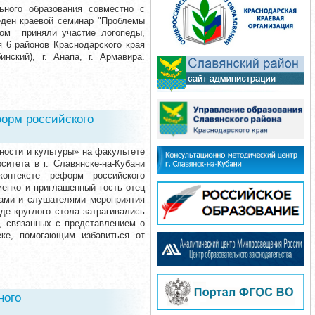
ьного образования совместно с
еден краевой семинар "Проблемы
ором приняли участие логопеды,
я 6 районов Краснодарского края
нский), г. Анапа, г. Армавира.
форм российского
нности и культуры» на факультете
ситета в г. Славянске-на-Кубани
онтексте реформ российского
менко и приглашенный гость отец
ками и слушателями мероприятия
де круглого стола затрагивались
, связанных с представлением о
еке, помогающим избавиться от
ного