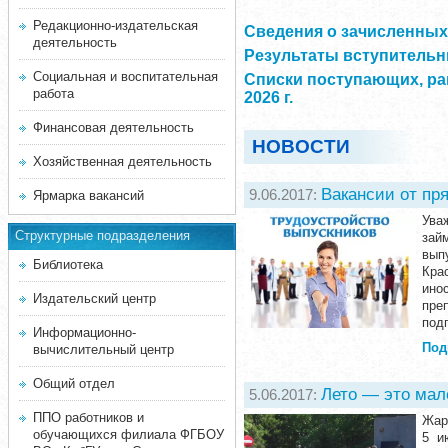
Редакционно-издательская
Сведения о зачисленных 
деятельность
Результаты вступительны
Социальная и воспитательная
Списки поступающих, ра
работа
2026 г.
Финансовая деятельность
НОВОСТИ
Хозяйственная деятельность
Вакансии от пр
9.06.2017:
Ярмарка вакансий
Ува
Структурные подразделения
зай
вып
Библиотека
Кра
ино
Издательский центр
пре
подг
Информационно-
Под
вычислительный центр
Общий отдел
Лето — это мал
5.06.2017:
ППО работников и
Жар
обучающихся филиала ФГБОУ
5 и