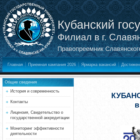
Кубанский гос
Филиал в г. Славя
Правопреемник Славянского
Главная
Приемная кампания 2026
Ярмарка вакансий
Достижен
Общие сведения
История и современность
КУБАН
Контакты
в
Лицензия, Свидетельство о
государственной аккредитации
Мониторинг эффективности
деятельности