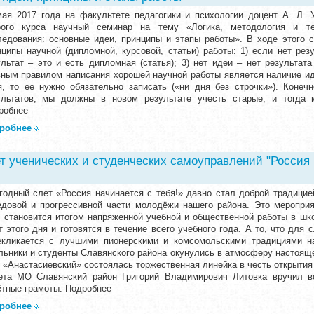
мая 2017 года на факультете педагогики и психологии доцент А. Л. 
рого курса научный семинар на тему «Логика, методология и те
ледования: основные идеи, принципы и этапы работы». В ходе этого
нципы научной (дипломной, курсовой, статьи) работы: 1) если нет резу
ультат – это и есть дипломная (статья); 3) нет идеи – нет результата
вным правилом написания хорошей научной работы является наличие иде
я, то ее нужно обязательно записать («ни дня без строчки»). Конеч
ультатов, мы должны в новом результате учесть старые, и тогда
робнее
робнее
т ученических и студенческих самоуправлений "Россия 
годный слет «Россия начинается с тебя!» давно стал доброй традицие
едовой и прогрессивной части молодёжи нашего района. Это мероприя
, становится итогом напряженной учебной и общественной работы в шко
т этого дня и готовятся в течение всего учебного года. А то, что для
екликается с лучшими пионерскими и комсомольскими традициями н
льники и студенты Славянского района окунулись в атмосферу настоящ
 «Анастасиевский» состоялась торжественная линейка в честь открытия
ета МО Славянский район Григорий Владимирович Литовка вручил в
ётные грамоты. Подробнее
робнее