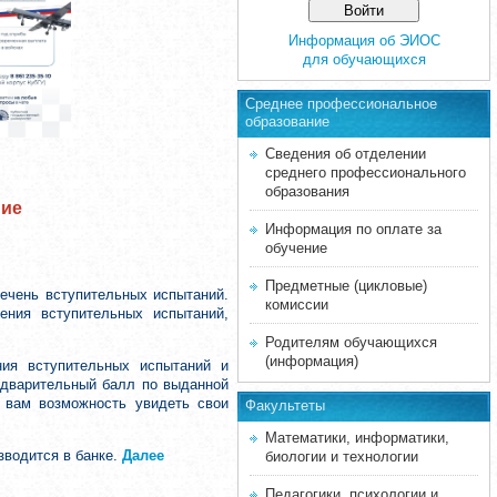
Информация об ЭИОС
для обучающихся
Среднее професcиональное
образование
Сведения об отделении
среднего профессионального
образования
ние
Информация по оплате за
обучение
Предметные (цикловые)
ечень вступительных испытаний.
комиссии
ения вступительных испытаний,
Родителям обучающихся
(информация)
ния вступительных испытаний и
редварительный балл по выданной
т вам возможность увидеть свои
Факультеты
Математики, информатики,
зводится в банке.
Далее
биологии и технологии
Педагогики, психологии и