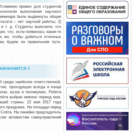
Устименко провел для студентов
хнология выполнения научного
 семинара были выдвинуты общие
льтата – нет научной работы; 2)
 и т. д. Студенты выяснили, что
и, что, если появилась какая-то
но же, чтобы добиться отличных
 мы будем на правильном пути.
начинается с
й среди наиболее ответственной,
тие, проходящее всегда в конце
лах, вузах и техникумах. Ребята
 слёта выбран именно период мая,
ашей страны. 22 мая 2017 года
его праздника. На площади перед
 Слёта. На линейке председатель
сем активистам самоуправлений