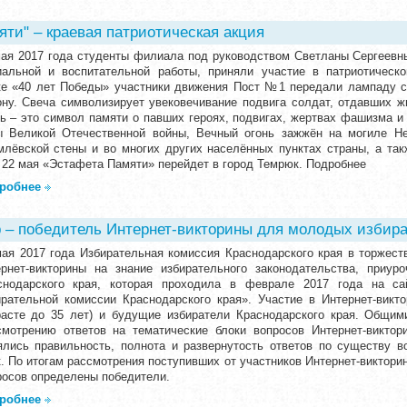
яти" – краевая патриотическая акция
мая 2017 года студенты филиала под руководством Светланы Сергеевны
иальной и воспитательной работы, приняли участие в патриотическ
ке «40 лет Победы» участники движения Пост №1 передали лампаду 
ону. Свеча символизирует увековечивание подвига солдат, отдавших ж
нь – это символ памяти о павших героях, подвигах, жертвах фашизма и 
ы Великой Отечественной войны, Вечный огонь зажжён на могиле Не
млёвской стены и во многих других населённых пунктах страны, а так
 22 мая «Эстафета Памяти» перейдет в город Темрюк. Подробнее
робнее
 – победитель Интернет-викторины для молодых избир
мая 2017 года Избирательная комиссия Краснодарского края в торжест
ернет-викторины на знание избирательного законодательства, приур
снодарского края, которая проходила в феврале 2017 года на са
ирательной комиссии Краснодарского края». Участие в Интернет-викт
расте до 35 лет) и будущие избиратели Краснодарского края. Общим
смотрению ответов на тематические блоки вопросов Интернет-викто
ялись правильность, полнота и развернутость ответов по существу в
к. По итогам рассмотрения поступивших от участников Интернет-виктори
росов определены победители.
робнее