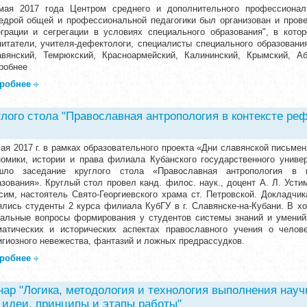
мая 2017 года Центром среднего и дополнительного профессионал
едрой общей и профессиональной педагогики был организован и пров
еграции и сегрегации в условиях специального образования", в кот
питатели, учителя-дефектологи, специалисты специального образовани
авянский, Темрюкский, Красноармейский, Калининский, Крымский, Аби
робнее
робнее
глого стола "Православная антропология в контексте ре
мая 2017 г. в рамках образовательного проекта «Дни славянской письме
номики, истории и права филиала Кубанского государственного универ
шло заседание круглого стола «Православная антропология в к
азования». Круглый стол провел канд. филос. наук., доцент А. Л. Усти
сим, настоятель Свято-Георгиевского храма ст. Петровской. Докладчи
ялись студенты 2 курса филиала КубГУ в г. Славянске-на-Кубани. В хо
уальные вопросы формирования у студентов системы знаний и умений
матических и исторических аспектах православного учения о челов
игиозного невежества, фантазий и ложных предрассудков.
робнее
ар "Логика, методология и технология выполнения науч
 идеи, принципы и этапы работы"