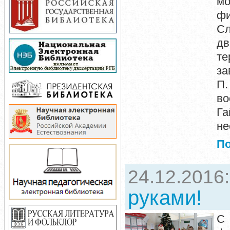
мо
фи
Сл
д
те
за
П.
во
Га
не
П
24.12.2016
руками!
С 