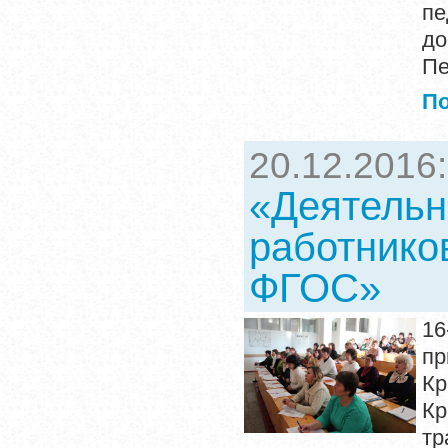
пе
до
Пе
П
20.12.2016
«Деятельн
работнико
ФГОС»
16
п
Кр
К
т