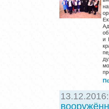
н
ор
Е
Ад
об
и 
к
пе
ду
мо
пр
П
13.12.2016
вооружённ