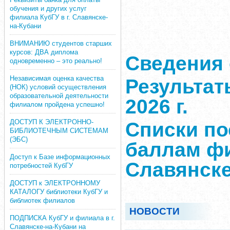
обучения и других услуг
филиала КубГУ в г. Славянске-
на-Кубани
ВНИМАНИЮ студентов старших
курсов: ДВА диплома
Сведения 
одновременно – это реально!
Независимая оценка качества
Результат
(НОК) условий осуществления
образовательной деятельности
2026 г.
филиалом пройдена успешно!
ДОСТУП К ЭЛЕКТРОННО-
Списки п
БИБЛИОТЕЧНЫМ СИСТЕМАМ
(ЭБС)
баллам фи
Доступ к Базе информационных
Славянске
потребностей КубГУ
ДОСТУП к ЭЛЕКТРОННОМУ
КАТАЛОГУ библиотеки КубГУ и
библиотек филиалов
НОВОСТИ
ПОДПИСКА КубГУ и филиала в г.
Славянске-на-Кубани на