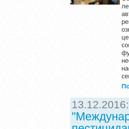
ле
ав
ре
о
це
со
ф
не
на
се
П
13.12.2016
"Междунар
пестицида