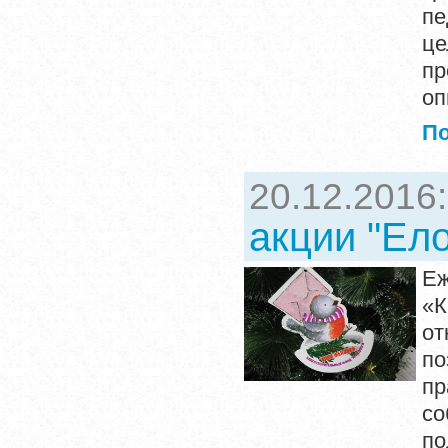
пе
це
пр
оп
П
20.12.2016
акции "Ел
Еж
«К
от
по
п
со
по