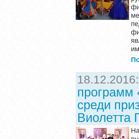
ф
ме
п
фи
яв
им
П
18.12.2016
программ 
среди приз
Виолетта 
На
в