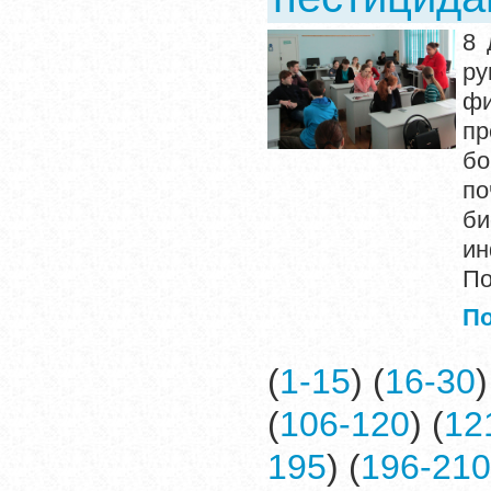
8 
ру
фи
п
б
п
б
ин
По
П
(
1-15
) (
16-30
)
(
106-120
) (
12
195
) (
196-210