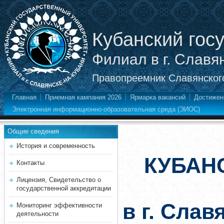
Кубанский гос
Филиал в г. Славя
Правопреемник Славянского
Главная
Приемная кампания 2026
Ярмарка вакансий
Достижен
Электронная информационно-образовательная среда (ЭИОС)
Общие сведения
История и современность
КУБАН
Контакты
Лицензия, Свидетельство о
государственной аккредитации
в г. Слав
Мониторинг эффективности
деятельности