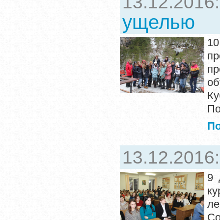
13.12.2016
ущелью
1
пр
п
об
К
По
П
13.12.2016
9 
ку
ле
Со