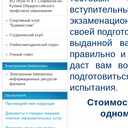
ВО «КубГУ» в г. Славянске-на-
Кубани Общероссийского
вступите
профсоюза образования
экзаменацион
Спортивный клуб
"Буревестник"
своей подгот
Студенческий клуб
выданной ва
Учебно-методический отдел
правильно и
Ученый совет
даст вам во
Электронная библиотека
подготовит
Электронная библиотека
информационных ресурсов
филиала
испытания.
Объявления
Стоимос
Противодействие коррупции
одно
Документы о порядке оказания
платных образовательных услуг
Реквизиты банка для оплаты