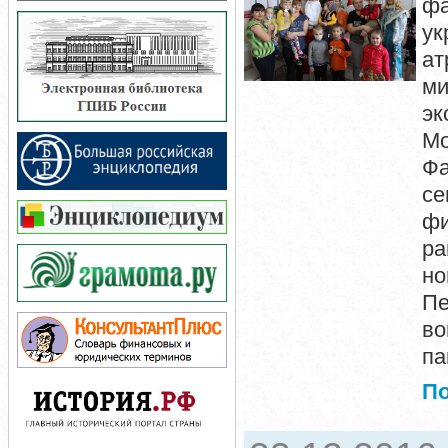
фа
ук
ат
ми
эк
Мо
Фа
се
фи
ра
но
Пе
во
па
П