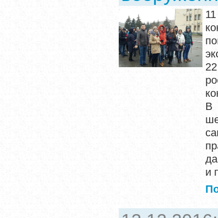
11
ко
по
эк
22
р
ко
В 
ш
са
пр
да
и 
П