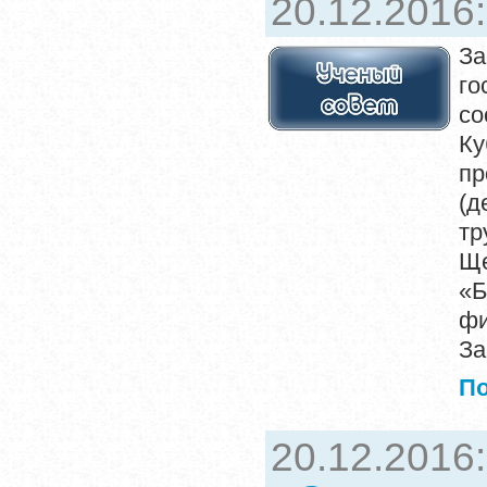
20.12.2016
За
го
со
К
п
(д
тр
Ще
«Б
фи
За
П
20.12.2016