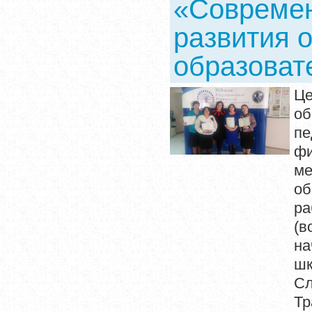
«Современ
развития о
образоват
Це
об
п
фи
ме
об
ра
(в
на
ш
Сл
Т