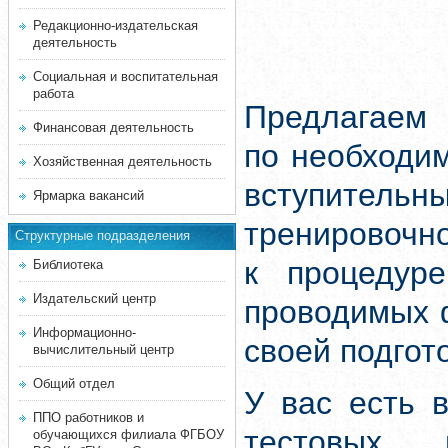
Редакционно-издательская
деятельность
Социальная и воспитательная
работа
Предлагаем 
Финансовая деятельность
по необходи
Хозяйственная деятельность
вступитель
Ярмарка вакансий
тренировочн
Структурные подразделения
к процедуре
Библиотека
Издательский центр
проводимых 
Информационно-
своей подгот
вычислительный центр
Общий отдел
У вас есть 
ППО работников и
тестовых 
обучающихся филиала ФГБОУ