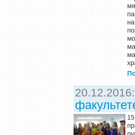
мя
па
на
по
мо
ма
ма
хр
П
20.12.2016
факультет
15
пр
ру