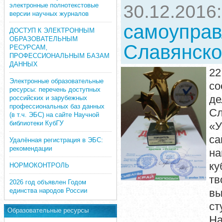
электронные полнотекстовые
30.12.2016
версии научных журналов
самоуправ
ДОСТУП К ЭЛЕКТРОННЫМ
ОБРАЗОВАТЕЛЬНЫМ
Славянско
РЕСУРСАМ,
ПРОФЕССИОНАЛЬНЫМ БАЗАМ
ДАННЫХ
22
Электронные образовательные
со
ресурсы: перечень доступных
де
российских и зарубежных
профессиональных баз данных
Сл
(в т.ч. ЭБС) на сайте Научной
библиотеки КубГУ
«
са
Удалённая регистрация в ЭБС:
рекомендации
на
ку
НОРМОКОНТРОЛЬ
тв
2026 год объявлен Годом
единства народов России
вы
ст
Образовательные ресурсы
На