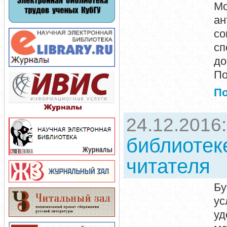
М
ан
со
сп
до
По
П
24.12.2016
библиотек
читателя
Бу
ус
уд