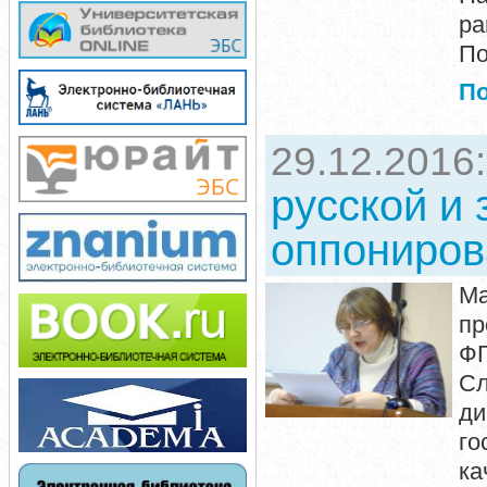
ра
По
П
29.12.2016
русской и
оппониров
М
пр
ФГ
С
д
го
ка