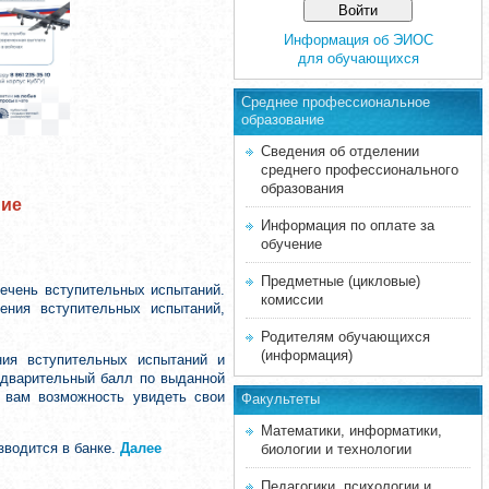
Информация об ЭИОС
для обучающихся
Среднее професcиональное
образование
Сведения об отделении
среднего профессионального
образования
ние
Информация по оплате за
обучение
Предметные (цикловые)
ечень вступительных испытаний.
комиссии
ения вступительных испытаний,
Родителям обучающихся
(информация)
ния вступительных испытаний и
редварительный балл по выданной
т вам возможность увидеть свои
Факультеты
Математики, информатики,
зводится в банке.
Далее
биологии и технологии
Педагогики, психологии и