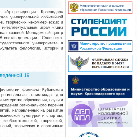
 «Арт-резиденция. Краснодар»
стала универсальной событийной
в, творческих некоммерческих и
о интеллектуальным играм «Квиз
зовал краевой Молодежный центр
В состав делегации г. Славянска-
ударственного университета в
культета филологии, истории и
оведённой 19
филологии филиала Кубанского
ена региональная олимпиада для
нистерства образования, науки и
верждении регионального перечня
иятий, направленных на развитие
изической культурой и спортом,
 изобретательской, творческой,
наний, творческих и спортивных