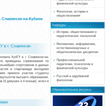
физической культуры
Филологии, истории и
обществознания
 Славянске-на-Кубани
Кафедры
Истории, обществознания и
педагогических технологий
Математики, информатики,
 в г. Славянске-
естественнонаучных и
общетехнических дисциплин
лиала КубГУ в г. Славянске-на-
Профессиональной
ыли проведены соревнования по
педагогики, психологии и
ильнейших спортсменов в данных
физической культуры
астия в спартакиаде молодежи
ниях приняли участие студенты
Русской и зарубежной
культетов высшего образования.
филологии
 (4 девушки и 4 юноши), всего в
Образовательные ресурсы
овки