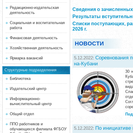
Редакционно-издательская
Сведения о зачисленных 
деятельность
Результаты вступительны
Социальная и воспитательная
Списки поступающих, ра
работа
2026 г.
Финансовая деятельность
НОВОСТИ
Хозяйственная деятельность
Соревнования п
5.12.2022:
Ярмарка вакансий
на-Кубани
Структурные подразделения
30 
Куб
Библиотека
стр
вид
Издательский центр
Сла
отд
Информационно-
Сог
вычислительный центр
сор
Общий отдел
Под
ППО работников и
По инициативе 
5.12.2022:
обучающихся филиала ФГБОУ