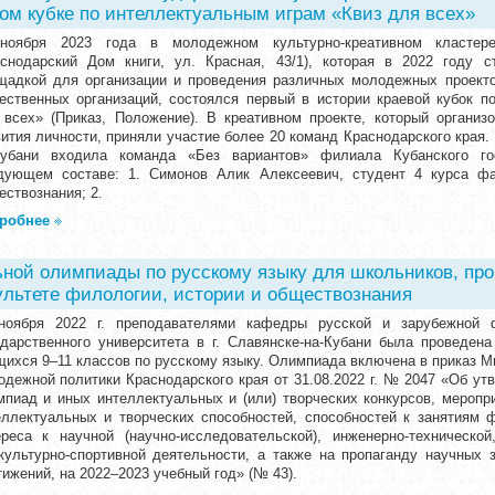
вом кубке по интеллектуальным играм «Квиз для всех»
ноября 2023 года в молодежном культурно-креативном кластере
аснодарский Дом книги, ул. Красная, 43/1), которая в 2022 году 
щадкой для организации и проведения различных молодежных проекто
ественных организаций, состоялся первый в истории краевой кубок п
 всех» (Приказ, Положение). В креативном проекте, который органи
ития личности, приняли участие более 20 команд Краснодарского края. 
Кубани входила команда «Без вариантов» филиала Кубанского гос
дующем составе: 1. Симонов Алик Алексеевич, студент 4 курса фа
ествознания; 2.
робнее
ьной олимпиады по русскому языку для школьников, пр
культете филологии, истории и обществознания
ноября 2022 г. преподавателями кафедры русской и зарубежной 
ударственного университета в г. Славянске-на-Кубани была провед
щихся 9–11 классов по русскому языку. Олимпиада включена в приказ Ми
одежной политики Краснодарского края от 31.08.2022 г. № 2047 «Об ут
мпиад и иных интеллектуальных и (или) творческих конкурсов, меропр
еллектуальных и творческих способностей, способностей к занятиям ф
ереса к научной (научно-исследовательской), инженерно-технической,
культурно-спортивной деятельности, а также на пропаганду научных з
ижений, на 2022–2023 учебный год» (№ 43).