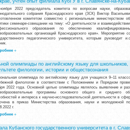
 крае, учтён опыт филиала КубГУ в г. Славянске-на-Куба
ноября 2022 председатель комитета по вопросам науки, образов
онодательного собрания Краснодарского края (ЗСК) Виктор Васильев
готовленном комитетом совместно с региональным министерством об
итики семинаре-совещании на тему: «О деятельности и взаимодействии
фессионального образования по обеспечению квалифицированн
еобразовательных организаций Краснодарского края». Мероприятие с
ударственного педагогического университета, которым руководит и
ник.
робнее
ьной олимпиады по английскому языку для школьников,
культете филологии, истории и обществознания
иональная олимпиада по английскому языку для учащихся 9–11 класс
убежной филологии в соответствии с Положением и Порядком пров
бря 2022 года. Основной целью олимпиады являлось выявление и ра
еобразовательные программы основного общего и среднего общ
собностей и интереса к научно-исследовательской деятельности в сфе
ючена в приказ Министерства образования, науки и молодежной по
8.2022 г.
робнее
ла Кубанского государственного университета в г. Слав