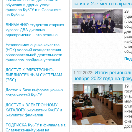
заняли 2-е место в крае
обучения и других услуг
филиала КубГУ в г. Славянске-
29 
на-Кубани
(Кр
пло
ВНИМАНИЮ студентов старших
общ
курсов: ДВА диплома
для
одновременно – это реально!
разв
на-
Независимая оценка качества
сле
(НОК) условий осуществления
общ
образовательной деятельности
Под
филиалом пройдена успешно!
ДОСТУП К ЭЛЕКТРОННО-
Итоги регионал
1.12.2022:
БИБЛИОТЕЧНЫМ СИСТЕМАМ
ноября 2022 года на фа
(ЭБС)
19 
Доступ к Базе информационных
гос
потребностей КубГУ
уча
мол
ДОСТУП к ЭЛЕКТРОННОМУ
оли
КАТАЛОГУ библиотеки КубГУ и
инт
библиотек филиалов
инт
физ
ПОДПИСКА КубГУ и филиала в г.
дост
Славянске-на-Кубани на