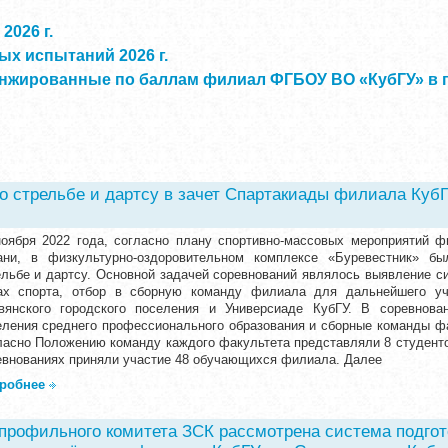
2026 г.
х испытаний 2026 г.
нжированные по баллам филиал ФГБОУ ВО «КубГУ» в г.
о стрельбе и дартсу в зачет Спартакиады филиала КубГУ
ноября 2022 года, согласно плану спортивно-массовых мероприятий фи
ани, в физкультурно-оздоровительном комплексе «Буревестник» б
ельбе и дартсу. Основной задачей соревнований являлось выявление с
ах спорта, отбор в сборную команду филиала для дальнейшего уч
вянского городского поселения и Универсиаде КубГУ. В соревнова
еления среднего профессионального образования и сборные команды фа
ласно Положению команду каждого факультета представляли 8 студентов
евнованиях приняли участие 48 обучающихся филиала. Далее
робнее
профильного комитета ЗСК рассмотрена система подгот