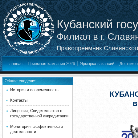
Кубанский гос
Филиал в г. Славя
Правопреемник Славянского
Главная
Приемная кампания 2026
Ярмарка вакансий
Достижен
Общие сведения
История и современность
КУБАН
Контакты
в
Лицензия, Свидетельство о
государственной аккредитации
Мониторинг эффективности
деятельности