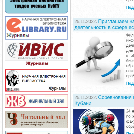
Под
Приглашаем на
25.11.2022:
деятельность в сфере ес
Фил
инф
дея
для
в о
био
обр
пои
про
Под
Соревнования 
25.11.2022:
Кубани
24 
по 
фак
обр
Под