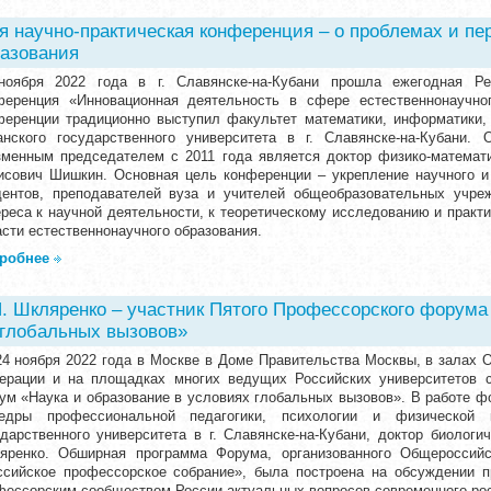
я научно-практическая конференция – о проблемах и пе
разования
ноября 2022 года в г. Славянске-на-Кубани прошла ежегодная Рег
ференция «Инновационная деятельность в сфере естественнонаучног
ференции традиционно выступил факультет математики, информатики,
анского государственного университета в г. Славянске-на-Кубани.
зменным председателем с 2011 года является доктор физико-математ
исович Шишкин. Основная цель конференции – укрепление научного и 
дентов, преподавателей вуза и учителей общеобразовательных учре
ереса к научной деятельности, к теоретическому исследованию и практ
асти естественнонаучного образования.
робнее
. Шкляренко – участник Пятого Профессорского форума
 глобальных вызовов»
24 ноября 2022 года в Москве в Доме Правительства Москвы, в залах 
ерации и на площадках многих ведущих Российских университетов 
ум «Наука и образование в условиях глобальных вызовов». В работе ф
едры профессиональной педагогики, психологии и физической 
ударственного университета в г. Славянске-на-Кубани, доктор биолог
яренко. Обширная программа Форума, организованного Общероссийс
ссийское профессорское собрание», была построена на обсуждении п
фессорским сообществом России актуальных вопросов современного росс