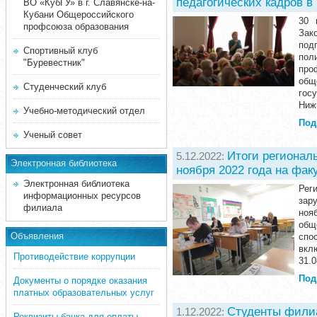
педагогических кадров в
ВО «КубГУ» в г. Славянске-на-
Кубани Общероссийского
30 
профсоюза образования
Зак
под
Спортивный клуб
пол
"Буревестник"
про
общ
Студенческий клуб
гос
Ниж
Учебно-методический отдел
Под
Ученый совет
Итоги регионал
5.12.2022:
Электронная библиотека
ноября 2022 года на фа
Электронная библиотека
Рег
информационных ресурсов
зар
филиала
ноя
общ
Объявления
спо
вкл
Противодействие коррупции
31.0
Под
Документы о порядке оказания
платных образовательных услуг
Студенты филиа
1.12.2022:
Реквизиты банка для оплаты