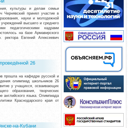
ни
ания, культуры и делам семьи
ич Чернявский принял участие в
разования, науки и молодежной
 учреждений высшего и среднего
ыми педагогическими кадрами
остоялось на базе Армавирского
.о. ректора Евгений Алексеевич
 проведённой 26
ов прошла на кафедре русской и
едения олимпиад школьников 26
звитие у учащихся, осваивающих
его образования, творческих
ре английского языка. Олимпиада
литики Краснодарского края от
янске-на-Кубани