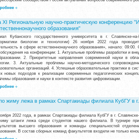
робнее
 XI Региональную научно-практическую конференцию "
тественнонаучного образования"
иал Кубанского государственного университета в г. Славянске-на-
орматики биологии и технологии) 26 ноября 2022 года проводи
тельность в сфере естественнонаучного образования», начало: 09:00.
 обсуждения на конференции: 1. Актуальные проблемы разработки и вне
бразовании. 2. Приоритетные направления современной науки в обл
логии. 3. Актуальные проблемы научно-методического сопровожден
азовательных организаций. 4. Успешные образовательные практики в сис
ск новых подходов к реализации современных педагогических концепц
блемы образования и науки в контексте развития цифровизации.
робнее
по жиму лежа в рамках Спартакиады филиала КубГУ в г.
ноября 2022 года, в рамках Спартакиады филиала КубГУ в г. Славянске
жиму штанги лежа среди студентов нашего филиала. В турнире пр
ультетов высшего образования и команды специальностей отделен
азования. В состав сборных команд факультетов входили не только юно
робнее