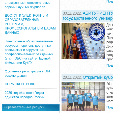
Под
электронные полнотекстовые
версии научных журналов
АБИТУРИЕНТУ 2
30.11.2022:
ДОСТУП К ЭЛЕКТРОННЫМ
государственного универ
ОБРАЗОВАТЕЛЬНЫМ
РЕСУРСАМ,
Ден
ПРОФЕССИОНАЛЬНЫМ БАЗАМ
ноя
ДАННЫХ
так
При
Электронные образовательные
род
ресурсы: перечень доступных
Дир
российских и зарубежных
рас
профессиональных баз данных
пол
(в т.ч. ЭБС) на сайте Научной
про
библиотеки КубГУ
Под
Удалённая регистрация в ЭБС:
рекомендации
Открытый кубо
29.11.2022:
26 
НОРМОКОНТРОЛЬ
кул
отк
2026 год объявлен Годом
кома
единства народов России
мес
Образовательные ресурсы
Под