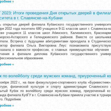
робнее
023: Итоги проведения Дня открытых дверей в филиал
ситета в г. Славянске-на-Кубани
ь открытых дверей филиала Кубанского государственного университе
бря 2022 года посетило 680 учащихся 9-11 классов школ г. Славянска-н
 же учащиеся 11 классов школ Абинского, Калининского, Красноарме
морско-Ахтарского и Геленджикского районов. Вместе со школьни
ители. Встреча с будущими абитуриентами проходила в Студенческо
ектор филиала Ольга Викторовна Леус познакомила присутству
сказала о важности профессии, о главных преимуществах обучения
учения в филиале диплома Кубанского государственного унив
фессиональном образовании.
робнее
к по волейболу среди мужских команд, приуроченный к
ноября 2022 г., на базе физкультурно-спортивного клуба «Буревестник
ьтуре, физической культуре и спорту администрации Славянского 
рытый Кубок по волейболу среди мужских команд, приуроченный к
нда филиала КубГУ в г. Славянске-на-Кубани приняла участие в турнире
то. Подробнее
робнее