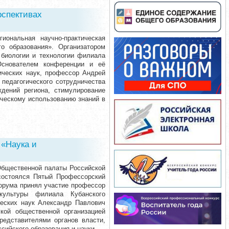
рспективах
иональная научно-практическая
о образования». Организатором
 биологии и технологии филиала
 Основателем конференции и её
ических наук, профессор Андрей
педагогического сотрудничества
ждений региона, стимулирование
ическому использованию знаний в
 «Наука и
Общественной палаты Российской
состоялся Пятый Профессорский
орума принял участие профессор
культуры филиала Кубанского
ических наук Александр Павлович
кой общественной организацией
редставителями органов власти,
ийского образования и науки.