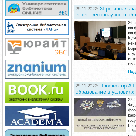
XI региональна
29.11.2022:
естественнонаучного об
26 
кон
кон
Куб
неи
Бор
сту
инт
обл
Под
Профессор А.П
29.11.2022:
образование в условиях
22–
Фед
фор
каф
гос
Шкл
«Ро
про