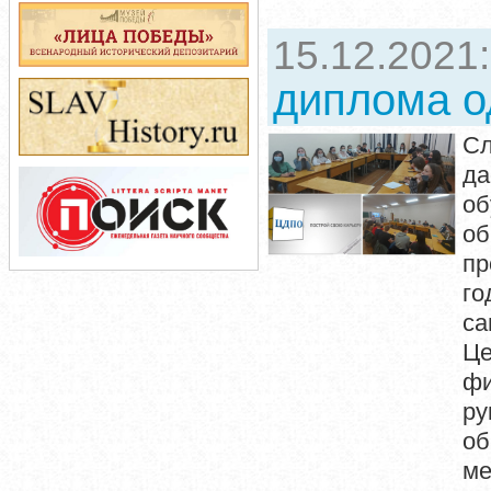
15.12.2021
диплома о
Сл
да
о
об
пр
г
са
Це
фи
ру
об
ме