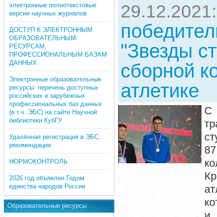
электронные полнотекстовые
29.12.2021
версии научных журналов
победител
ДОСТУП К ЭЛЕКТРОННЫМ
ОБРАЗОВАТЕЛЬНЫМ
"Звезды ст
РЕСУРСАМ,
ПРОФЕССИОНАЛЬНЫМ БАЗАМ
ДАННЫХ
сборной к
Электронные образовательные
атлетике
ресурсы: перечень доступных
российских и зарубежных
профессиональных баз данных
С 
(в т.ч. ЭБС) на сайте Научной
библиотеки КубГУ
тр
ст
Удалённая регистрация в ЭБС:
рекомендации
87
ко
НОРМОКОНТРОЛЬ
Кр
2026 год объявлен Годом
единства народов России
ат
ко
Образовательные ресурсы
и 