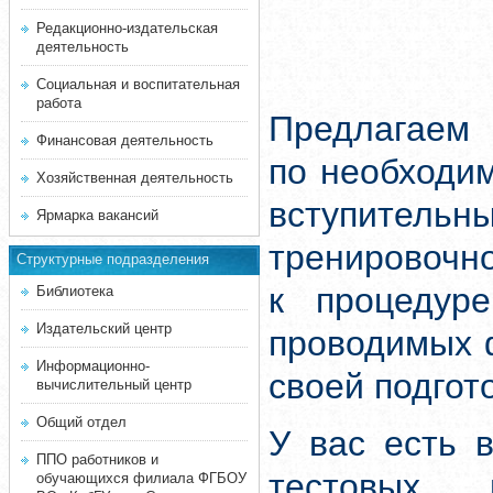
Редакционно-издательская
деятельность
Социальная и воспитательная
работа
Предлагаем 
Финансовая деятельность
по необходи
Хозяйственная деятельность
вступитель
Ярмарка вакансий
тренировочн
Структурные подразделения
к процедуре
Библиотека
Издательский центр
проводимых 
Информационно-
своей подгот
вычислительный центр
Общий отдел
У вас есть 
ППО работников и
тестовых 
обучающихся филиала ФГБОУ