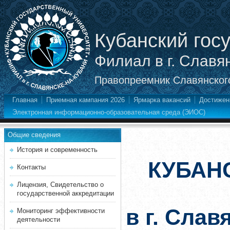
Кубанский гос
Филиал в г. Славя
Правопреемник Славянского
Главная
Приемная кампания 2026
Ярмарка вакансий
Достижен
Электронная информационно-образовательная среда (ЭИОС)
Общие сведения
История и современность
КУБАН
Контакты
Лицензия, Свидетельство о
государственной аккредитации
в г. Слав
Мониторинг эффективности
деятельности