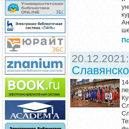
ун
ку
А
ше
П
20.12.2021
Славянско
14
пе
Ку
С
Сл
Те
фи