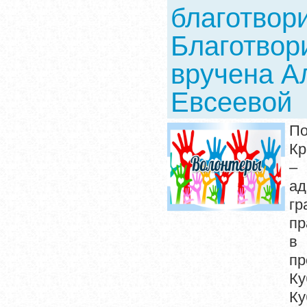
благотвор
Благотвор
вручена А
Евсеевой
По
Кр
– 
ад
гр
пр
в
пр
Ку
Ку