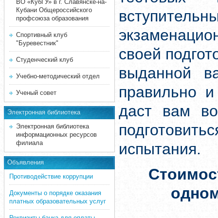
ВО «КубГУ» в г. Славянске-на-
Кубани Общероссийского
вступите
профсоюза образования
экзаменацион
Спортивный клуб
"Буревестник"
своей подгот
Студенческий клуб
выданной ва
Учебно-методический отдел
правильно и
Ученый совет
даст вам во
Электронная библиотека
подготовит
Электронная библиотека
информационных ресурсов
филиала
испытания.
Объявления
Стоимос
Противодействие коррупции
одно
Документы о порядке оказания
платных образовательных услуг
Реквизиты банка для оплаты