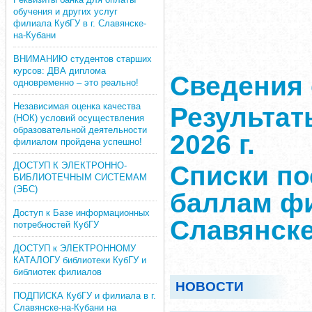
обучения и других услуг
филиала КубГУ в г. Славянске-
на-Кубани
ВНИМАНИЮ студентов старших
курсов: ДВА диплома
Сведения 
одновременно – это реально!
Независимая оценка качества
Результат
(НОК) условий осуществления
образовательной деятельности
2026 г.
филиалом пройдена успешно!
ДОСТУП К ЭЛЕКТРОННО-
Списки п
БИБЛИОТЕЧНЫМ СИСТЕМАМ
(ЭБС)
баллам фи
Доступ к Базе информационных
Славянске
потребностей КубГУ
ДОСТУП к ЭЛЕКТРОННОМУ
КАТАЛОГУ библиотеки КубГУ и
библиотек филиалов
НОВОСТИ
ПОДПИСКА КубГУ и филиала в г.
Славянске-на-Кубани на