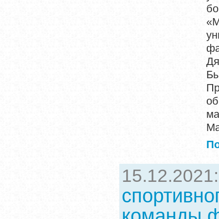
б
«
ун
фа
Д
Бы
Пр
об
ма
Ма
П
15.12.2021
спортивно
команды ф