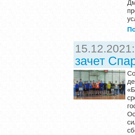
Дм
пр
ус
П
15.12.2021
зачет Спа
Со
де
«Б
ср
го
О
си
с