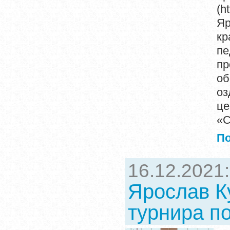
(h
Яр
кр
пе
п
об
оз
це
«С
П
16.12.2021
Ярослав К
турнира по