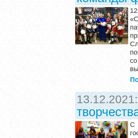
12
«
па
пр
Сл
по
с
вы
П
13.12.2021
творчеств
С 
го