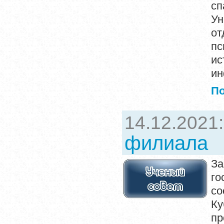
сп
Ун
от
пс
и
ин
П
14.12.2021
филиала
За
го
со
К
пр