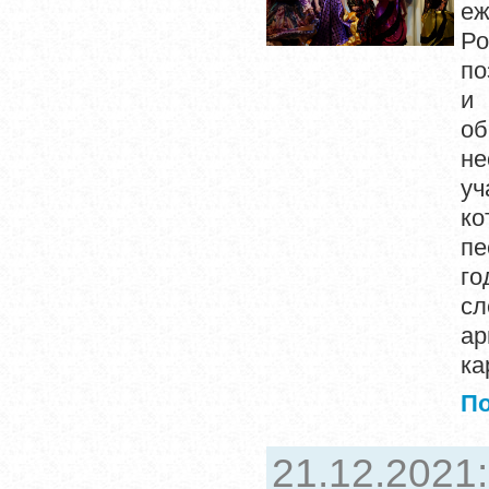
е
Ро
по
и 
об
не
уч
ко
пе
го
сл
ар
ка
П
21.12.2021