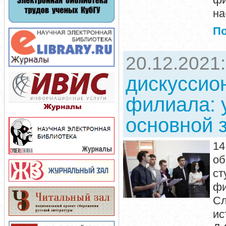
на
П
20.12.2021
дискуссио
филиала: 
основной 
14
об
ст
фи
Сл
ис