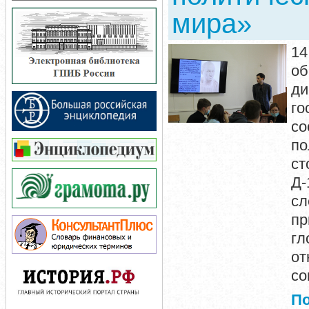
мира»
14
о
ди
го
со
по
ст
Д
сл
п
гл
от
со
П