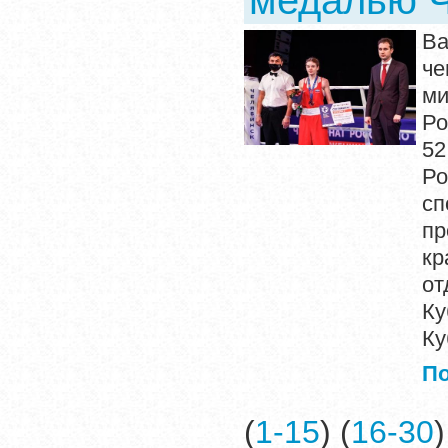
медалью Ч
В
че
ми
Ро
52
Ро
сп
пр
кр
от
Ку
Ку
П
(
1-15
) (
16-30
)