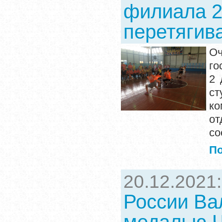
филиала 2
перетягив
О
го
2 
ст
к
от
со
П
20.12.2021
России Ва