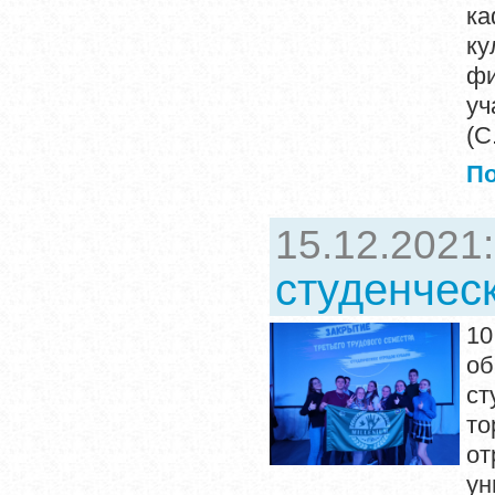
ка
ку
фи
уч
(С
П
15.12.2021
студенчес
10
о
с
то
о
ун