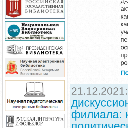
Д-
а
ка
ка
у
пе
ос
пр
ро
П
21.12.2021
дискуссио
филиала: 
политичес