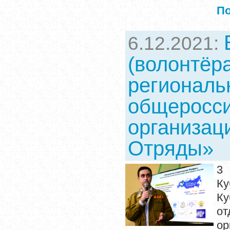
П
6.12.2021:
(волонтёра
региональ
общеросси
организац
Отряды»
3 
Ку
Ку
о
о