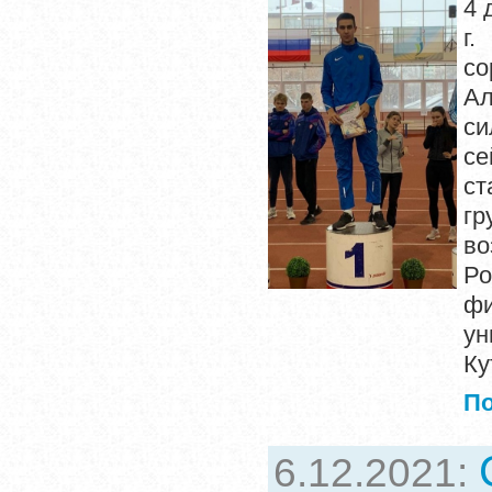
4 
г
со
Ал
си
се
ст
гр
во
Ро
фи
у
Ку
П
6.12.2021: