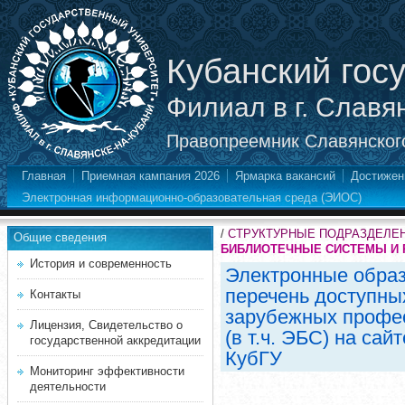
Кубанский гос
Филиал в г. Славя
Правопреемник Славянского
Главная
Приемная кампания 2026
Ярмарка вакансий
Достижен
Электронная информационно-образовательная среда (ЭИОС)
/
СТРУКТУРНЫЕ ПОДРАЗДЕЛЕ
Общие сведения
БИБЛИОТЕЧНЫЕ СИСТЕМЫ И 
История и современность
Электронные образ
перечень доступны
Контакты
зарубежных профе
Лицензия, Свидетельство о
(в т.ч. ЭБС) на са
государственной аккредитации
КубГУ
Мониторинг эффективности
деятельности