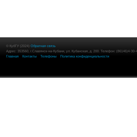
© КубГУ (2024)
Обратная связь
Адрес: 353560, г.Славянск-на-Кубани, ул. Кубанская, д. 200. Телефон: (86146)4-30-
Главная
Контакты
Телефоны
Политика конфиденциальности