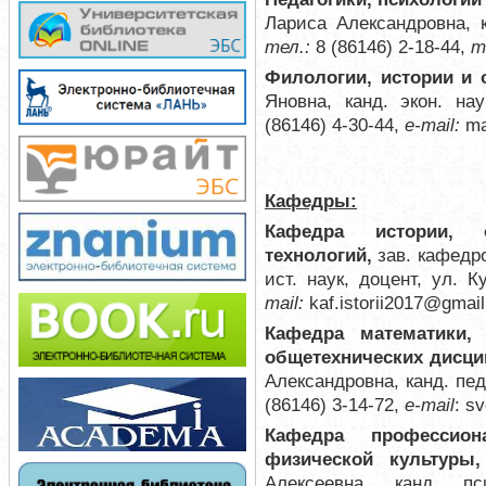
Лариса Александровна, к
тел.:
8 (86146) 2-18-44,
ma
Филологии, истории и
о
Яновна, канд. экон. нау
(86146) 4-30-44,
е-mail:
ma
Кафедры:
Кафедра истории, о
технологий,
зав. кафедр
ист. наук, доцент
, ул. К
mail:
kaf.istorii2017@gma
Кафедра математики, 
общетехнических дисц
Александровна, канд. пед.
(86146) 3-14-72,
e-mail
: s
Кафедра профессион
физической культуры
Алексеевна, канд. пс