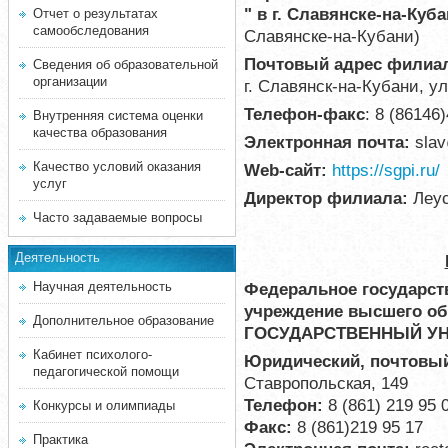
" в г. Славянске-на-Куб
Отчет о результатах
самообследования
Славянске-на-Кубани)
Почтовый адрес филиа
Сведения об образовательной
организации
г. Славянск-на-Кубани, ул
Телефон-факс
: 8 (86146
Внутренняя система оценки
качества образования
Электронная почта:
slav
Качество условий оказания
Web-сайт:
https://sgpi.ru/
услуг
Директор филиала
:
Леус
Часто задаваемые вопросы
Деятельность
Научная деятельность
Федеральное государст
учреждение высшего о
Дополнительное образование
ГОСУДАРСТВЕННЫЙ УН
Кабинет психолого-
Юридический, почтовый
педагогической помощи
Ставропольская, 149
Телефон:
8 (861) 219 95 
Конкурсы и олимпиады
Факс:
8 (861)219 95 17
Практика