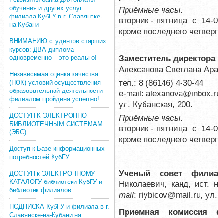
обучения и других услуг
Приёмные часы:
филиала КубГУ в г. Славянске-
вторник - пятница с 14-0
на-Кубани
кроме последнего четвер
ВНИМАНИЮ студентов старших
курсов: ДВА диплома
Заместитель директора
одновременно – это реально!
Алексанова Светлана Ара
Независимая оценка качества
тел.: 8 (86146) 4-30-44
(НОК) условий осуществления
образовательной деятельности
е-mail:
alexanova@inbox.r
филиалом пройдена успешно!
ул. Кубанская, 200.
ДОСТУП К ЭЛЕКТРОННО-
Приёмные часы:
БИБЛИОТЕЧНЫМ СИСТЕМАМ
вторник - пятница с 14-0
(ЭБС)
кроме последнего четверг
Доступ к Базе информационных
потребностей КубГУ
Ученый совет филиа
ДОСТУП к ЭЛЕКТРОННОМУ
КАТАЛОГУ библиотеки КубГУ и
Николаевич, канд, ист. 
библиотек филиалов
mail
: riybicov@mail.ru
, ул
ПОДПИСКА КубГУ и филиала в г.
Приемная комиссия 
Славянске-на-Кубани на