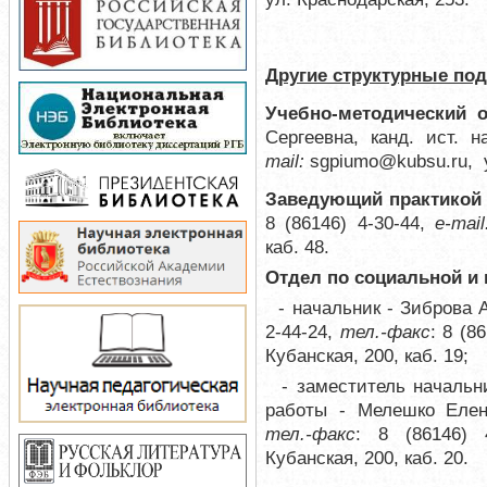
Другие структурные по
Учебно-методический 
Сергеевна, канд. ист. н
mail:
sgpiumo@kubsu.ru
, 
Заведующий практико
8 (86146) 4-30-44,
e-mai
каб. 48.
Отдел по социальной и 
- начальник - Зиброва 
2-44-24,
тел.-факс
: 8 (8
Кубанская, 200, каб. 19;
-
заместитель начальн
работы - Мелешко Еле
тел.-факс
: 8 (86146) 
Кубанская, 200, каб. 20.