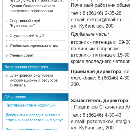
ВО «КубГУ» в г. Славянске-на-
Почетный работник обще
Кубани Общероссийского
профсоюза образования
тел.: 8 (86146) 2-35-28
е-mail:
snkgpi@mail.ru
Спортивный клуб
ул. Кубанская, 200.
"Буревестник"
Приёмные часы:
Студенческий клуб
вторник - пятница с 09-3
Учебно-методический отдел
по личным вопросам:
вторник - пятница с 15-30
Ученый совет
кроме последнего четвер
Электронная библиотека
Приемная директора
, с
Электронная библиотека
тел.-факс
: 8 (86146) 4-3
информационных ресурсов
200.
филиала
Объявления
Заместитель директора
Противодействие коррупции
- Поздняков Станислав Ал
тел.: 8 (86146) 4-30-43
Документы о порядке оказания
платных образовательных услуг
е-mail:
pozdnyakov_sta@ma
ул. Кубанская, 200.
Реквизиты банка для оплаты