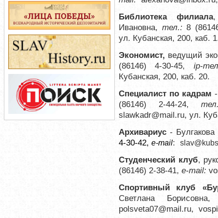
Библиотека филиала
Ивановна,
тел.:
8 (8614
ул. Кубанская, 200, каб. 1
Эконом
ист,
ведущий эко
(86146) 4-30-45,
ip-те
Кубанская, 200, каб. 20.
Специалист по кадрам
-
(86146) 2-44-24,
тел
slawkadr@mail.ru
, ул. Ку
Архивариус
-
Булгакова
4-30-42,
:
е-mail
slav@kubs
Студенческий клуб
, ру
(86146) 2-38-41,
e-mail:
vo
Спортивный клуб «Бур
Светлана Борисовна,
polsveta07@mail.ru,
vosp