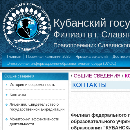
Кубанский гос
Филиал в г. Славя
Правопреемник Славянского
Главная
Приемная кампания 2026
Ярмарка вакансий
Достижен
Электронная информационно-образовательная среда (ЭИОС)
/
ОБЩИЕ СВЕДЕНИЯ
/
К
Общие сведения
КОНТАКТЫ
История и современность
Контакты
Лицензия, Свидетельство о
государственной аккредитации
Филиал федерального г
Мониторинг эффективности
образовательного учре
деятельности
образования "КУБАНС