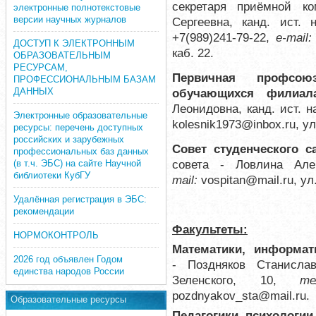
секретаря приёмной к
электронные полнотекстовые
версии научных журналов
Сергеевна, канд. ист. 
+7(989)241-79-22,
е-mail:
ДОСТУП К ЭЛЕКТРОННЫМ
каб. 22.
ОБРАЗОВАТЕЛЬНЫМ
РЕСУРСАМ,
П
ервичная профсою
ПРОФЕССИОНАЛЬНЫМ БАЗАМ
ДАННЫХ
обучающихся филиал
Леонидовна, канд. ист. н
Электронные образовательные
kolesnik1973@inbox.ru
, у
ресурсы: перечень доступных
российских и зарубежных
Совет студенческого 
профессиональных баз данных
совета - Ловлина Ал
(в т.ч. ЭБС) на сайте Научной
библиотеки КубГУ
mail:
vospitan@mail.ru
, ул
Удалённая регистрация в ЭБС:
рекомендации
Факультеты:
НОРМОКОНТРОЛЬ
Математики, информати
2026 год объявлен Годом
- Поздняков Станислав
единства народов России
Зеленского, 10,
т
pozdnyakov_sta@mail.ru.
Образовательные ресурсы
П
едагогики,
п
сихологии