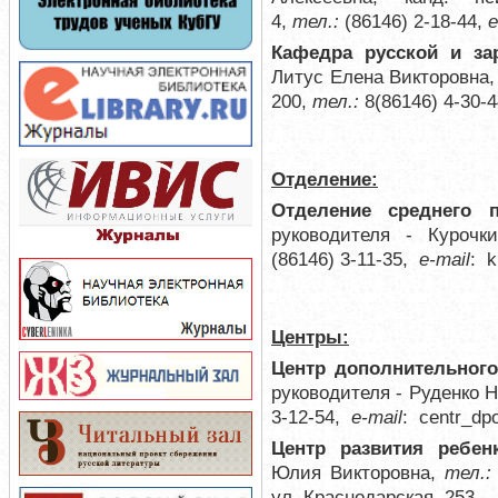
4,
тел.:
(86146) 2-18-44,
e
Кафедра русской и з
Литус Елена Викторовна,
200,
тел.:
8(86146) 4-30-
Отделение:
Отделение среднего 
руководителя - Курочк
(86146) 3-11-35,
е-mail
:
k
Центры:
Центр дополнительног
руководителя - Руденко 
3-12-54,
е-mail
:
centr_dp
Центр развития ребен
Юлия Викторовна,
тел.
ул. Краснодарская, 253
.