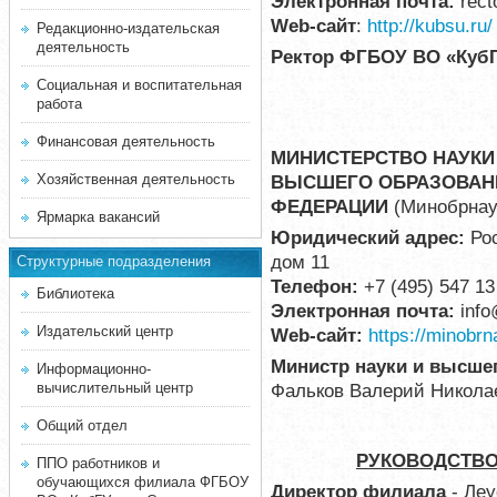
Электронная почта:
rec
Web-сайт
:
http://kubsu.ru/
Редакционно-издательская
деятельность
Ректор ФГБОУ ВО «КубГ
Социальная и воспитательная
работа
Финансовая деятельность
МИНИСТЕРСТВО
НАУКИ
Хозяйственная деятельность
ВЫСШЕГО
ОБРАЗОВАН
ФЕДЕРАЦИИ
(Минобрнау
Ярмарка вакансий
Юридический адрес:
Рос
дом 11
Структурные подразделения
Телефон:
+7 (495) 547 13
Библиотека
Электронная почта:
info
Издательский центр
Web-сайт:
https://minobrn
Министр науки и высше
Информационно-
вычислительный центр
Фальков Валерий Никола
Общий отдел
Р
УКОВОДСТВО
ППО работников и
обучающихся филиала ФГБОУ
Директор филиала
- Леу