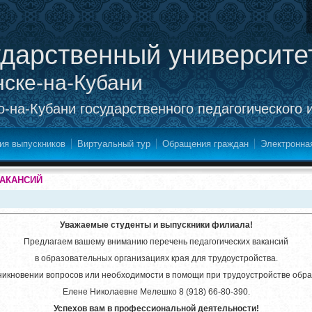
ударственный университе
нске-на-Кубани
-на-Кубани государственного педагогического 
ия выпускников
Виртуальный тур
Обращения граждан
Электронна
ВАКАНСИЙ
Уважаемые студенты и выпускники филиала!
Предлагаем вашему вниманию перечень педагогических вакансий
в образовательных организациях края для трудоустройства.
никновении вопросов или необходимости в помощи при трудоустройстве обра
Елене Николаевне Мелешко 8 (918) 66-80-390.
Успехов вам в профессиональной деятельности!