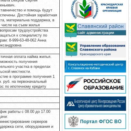
лиала Вихров Сергей
еньевич.
тавничество и помощь будут
спечены. Достойная заработная
та, материальна поддержка, в
 числе на съем жилья
вопросам трудоустройства
ащаться к специалисту по
рам: 8-999-63-48-062 Анна
ександровна
тичная оплата найма жилья.
зможность получения
ельного участка в пределах
ьской местности.
стие в программе получения 1
. руб. на первоначальный
ос по ипотечному кредиту
фик работы с 08.00 до 17.00
ачи:
министрирование серверов
держка сети, оборудования и