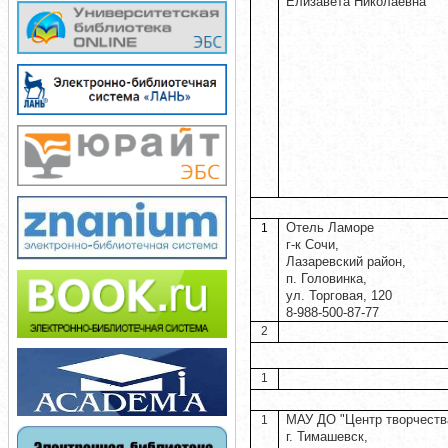
Елизавета Николаевна
Отель Ламоре
1
г-к Сочи,
Лазаревский район,
п. Головинка,
ул. Торговая, 120
8-988-500-87-77
2
1
МАУ ДО "Центр творчеств
1
г. Тимашевск,