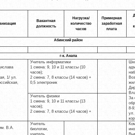
Д
Нагрузка/
Примерная
Вакантная
анизация
количество
заработная
должность
к
часов
плата
Абинский район
г-к. Анапа
Учитель информатики
Шко
дислава
1 смена: 9, 10 и 11 классы (10
адм
часов);
наб
я, 1/ ул.
2 смена: 7, 8 классы (14 часов) +
Во
оссийская,
0,5 электроник
жил
Дир
Вла
Учитель физики
За 
1 смена: 9, 10 и 11 классы (13
обр
часов);
8-9
2 смена: 7, 8 классы (14 часов) +
ул.
кор
Учитель
Ком
м. В.А.
биологии,
ино
учитель
Вы