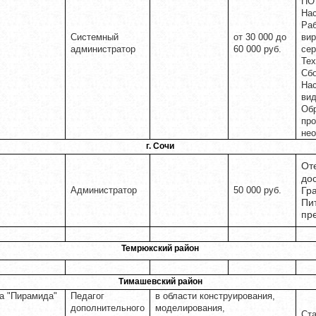
ПО
Нас
Раб
Системный
от 30 000 до
вир
администратор
60 000 руб.
се
Тех
Сбо
Нас
ви
Обр
пр
не
г. Сочи
От
до
Администратор
50 000 руб.
Гр
Пи
пр
Темрюкский район
Тимашевский район
а "Пирамида"
Педагог
в области конструирования,
дополнительного
моделирования,
Ста