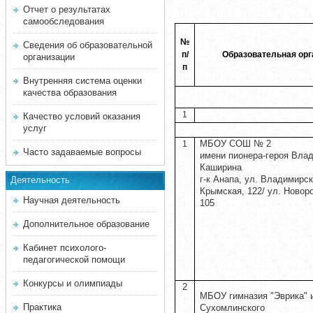
Отчет о результатах
самообследования
№
Сведения об образовательной
п/
Образовательная орг
организации
п
Внутренняя система оценки
качества образования
1
Качество условий оказания
услуг
МБОУ СОШ № 2
1
Часто задаваемые вопросы
имени пионера-героя Вла
Каширина
г-к Анапа, ул. Владимирска
Деятельность
Крымская, 122/ ул. Новор
Научная деятельность
105
Дополнительное образование
Кабинет психолого-
педагогической помощи
Конкурсы и олимпиады
2
МБОУ гимназия "Эврика" и
Практика
Сухомлинского