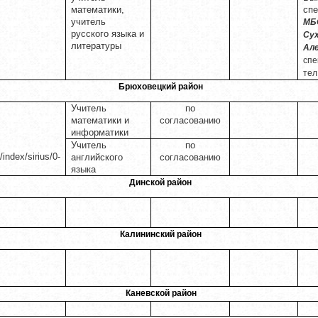
математики,
сп
учитель
МБО
русского языка и
Су
литературы
Але
спе
тел
Брюховецкий район
Учитель
по
математики и
согласованию
информатики
Учитель
по
/index/sirius/0-
английского
согласованию
языка
Динской район
Калининский район
Каневской район