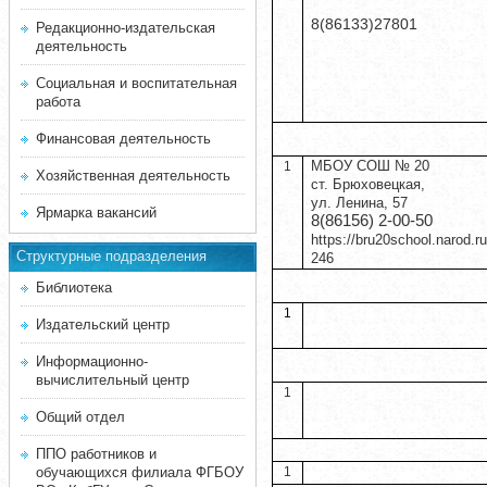
8(86133)27801
Редакционно-издательская
деятельность
Социальная и воспитательная
работа
Финансовая деятельность
МБОУ СОШ № 20
1
Хозяйственная деятельность
ст. Брюховецкая,
ул. Ленина, 57
Ярмарка вакансий
8(86156) 2-00-50
https://bru20school.narod.ru
Структурные подразделения
246
Библиотека
1
Издательский центр
Информационно-
вычислительный центр
1
Общий отдел
ППО работников и
обучающихся филиала ФГБОУ
1