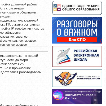
тройка удаленной работы
ота с системами
туализации и облачными
рвисами
поддержка пользователей
рка ПК, закупка оргтехники
тройка IP-телефонии и систем
деонаблюдения
азование: среднее-
офессиональное, высшее,
оконченное высшее
ель расположен в пешей
ступности до моря.
афик работы 2/2
тание и проживание
едоставляет работодатель
бильная заработная плата,