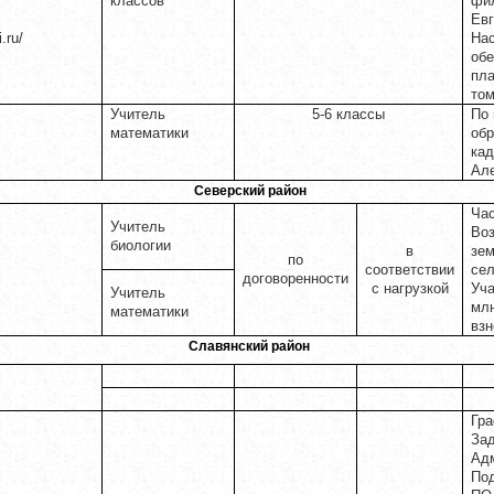
классов
фи
Евг
i.ru/
Нас
обе
пла
том
Учитель
5-6 классы
По 
математики
обр
кад
Ал
Северский район
Час
Учитель
Во
биологии
в
зем
по
соответствии
сел
договоренности
с нагрузкой
Уча
Учитель
млн
математики
взн
Славянский район
Гра
Зад
Ад
Под