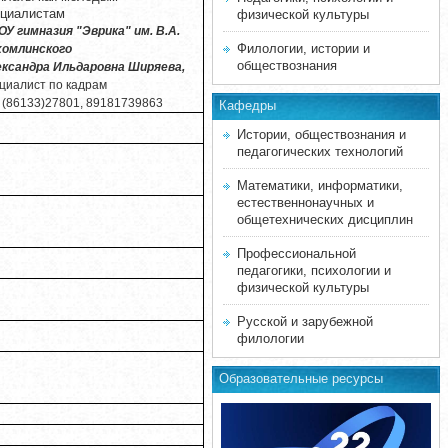
ециалистам
физической культуры
У гимназия "Эврика" им. В.А.
Филологии, истории и
хомлинского
обществознания
ксандра Ильдаровна Ширяева,
циалист по кадрам
 (86133)27801, 89181739863
Кафедры
Истории, обществознания и
педагогических технологий
Математики, информатики,
естественнонаучных и
общетехнических дисциплин
Профессиональной
педагогики, психологии и
физической культуры
Русской и зарубежной
филологии
Образовательные ресурсы