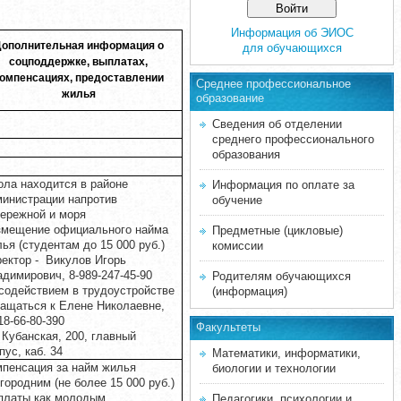
Информация об ЭИОС
ополнительная информация о
для обучающихся
соцподдержке, выплатах,
омпенсациях, предоставлении
Среднее професcиональное
жилья
образование
Сведения об отделении
среднего профессионального
образования
ла находится в районе
Информация по оплате за
инистрации напротив
обучение
ережной и моря
змещение официального найма
Предметные (цикловые)
ья (студентам до 15 000 руб.)
комиссии
ектор - Викулов Игорь
димирович, 8-989-247-45-90
Родителям обучающихся
содействием в трудоустройстве
(информация)
ащаться к Елене Николаевне,
18-66-80-390
Факультеты
 Кубанская, 200, главный
пус, каб. 34
Математики, информатики,
пенсация за найм жилья
биологии и технологии
городним (не более 15 000 руб.)
платы как молодым
Педагогики, психологии и