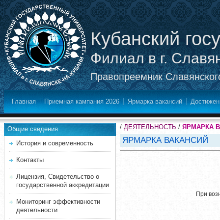
Кубанский гос
Филиал в г. Славя
Правопреемник Славянского
Главная
Приемная кампания 2026
Ярмарка вакансий
Достижен
/
ДЕЯТЕЛЬНОСТЬ
/
ЯРМАРКА 
Общие сведения
ЯРМАРКА ВАКАНСИЙ
История и современность
Контакты
Лицензия, Свидетельство о
государственной аккредитации
При воз
Мониторинг эффективности
деятельности