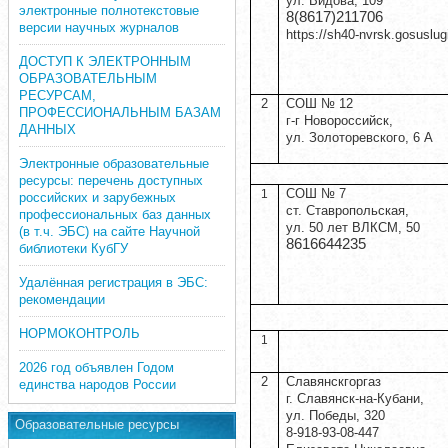
ул. Видова, 109
электронные полнотекстовые
8(8617)211706
версии научных журналов
https://sh40-nvrsk.gosuslug
ДОСТУП К ЭЛЕКТРОННЫМ
ОБРАЗОВАТЕЛЬНЫМ
РЕСУРСАМ,
2
СОШ № 12
ПРОФЕССИОНАЛЬНЫМ БАЗАМ
г-г Новороссийск,
ДАННЫХ
ул. Золоторевского, 6 А
Электронные образовательные
ресурсы: перечень доступных
СОШ № 7
1
российских и зарубежных
ст. Ставропольская,
профессиональных баз данных
ул. 50 лет ВЛКСМ, 50
(в т.ч. ЭБС) на сайте Научной
8616644235
библиотеки КубГУ
Удалённая регистрация в ЭБС:
рекомендации
НОРМОКОНТРОЛЬ
1
2026 год объявлен Годом
2
Славянскгоргаз
единства народов России
г. Славянск-на-Кубани,
ул. Победы, 320
Образовательные ресурсы
8-918-93-08-447