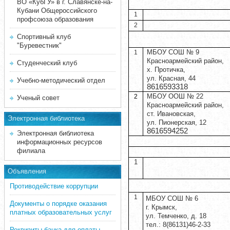
ВО «КубГУ» в г. Славянске-на-
Кубани Общероссийского
1
профсоюза образования
2
Спортивный клуб
"Буревестник"
МБОУ СОШ № 9
1
Красноармейский район,
Студенческий клуб
х. Протичка,
ул. Красная, 44
Учебно-методический отдел
8616593318
МБОУ ООШ № 22
2
Ученый совет
Красноармейский район,
ст. Ивановская,
Электронная библиотека
ул. Пионерская, 12
8616594252
Электронная библиотека
информационных ресурсов
филиала
1
Объявления
Противодействие коррупции
1
МБОУ СОШ № 6
Документы о порядке оказания
г. Крымск,
платных образовательных услуг
ул. Темченко, д. 18
тел.: 8(86131)46-2-33
Реквизиты банка для оплаты