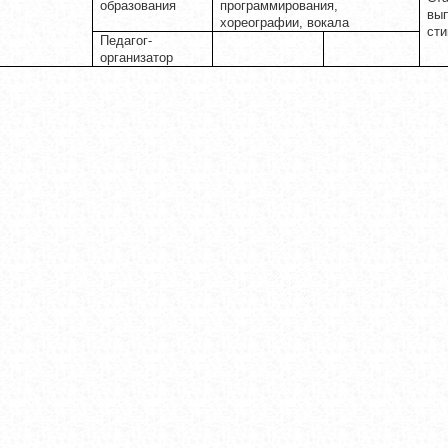
образования
программирования,
вып
хореографии, вокала
ст
Педагог-
организатор