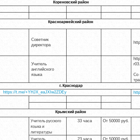
Кореновский район
Красноармейский район
Советник
htt
директора
htt
Учитель
r03
английского
языка
Со 
тра
г. Краснодар
https://t.me/+YHJX_eaJXIw2ZDEy
htt
Крымский район
33 часа
От 50000 руб.
Учитель русского
языка и
литературы
23 часа
От 50000 руб
Учитель