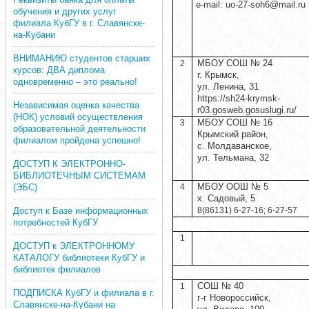
e-mail: uo-27-soh6@mail.ru
обучения и других услуг
филиала КубГУ в г. Славянске-
на-Кубани
ВНИМАНИЮ студентов старших
МБОУ СОШ № 24
2
курсов: ДВА диплома
г. Крымск,
одновременно – это реально!
ул. Ленина, 31
https://sh24-krymsk-
Независимая оценка качества
r03.gosweb.gosuslugi.ru/
(НОК) условий осуществления
МБОУ СОШ № 16
3
образовательной деятельности
Крымский район,
филиалом пройдена успешно!
с. Молдаванское,
ул. Тельмана, 32
ДОСТУП К ЭЛЕКТРОННО-
БИБЛИОТЕЧНЫМ СИСТЕМАМ
МБОУ ООШ № 5
(ЭБС)
4
х. Садовый, 5
Доступ к Базе информационных
8(86131) 6-27-16; 6-27-57
потребностей КубГУ
1
ДОСТУП к ЭЛЕКТРОННОМУ
КАТАЛОГУ библиотеки КубГУ и
библиотек филиалов
СОШ № 40
1
ПОДПИСКА КубГУ и филиала в г.
г-г Новороссийск,
Славянске-на-Кубани на