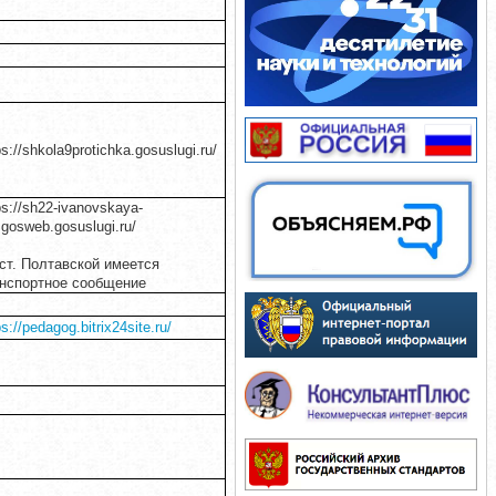
ps://shkola9protichka.gosuslugi.ru/
ps://sh22-ivanovskaya-
.gosweb.gosuslugi.ru/
ст. Полтавской имеется
нспортное сообщение
ps://pedagog.bitrix24site.ru/