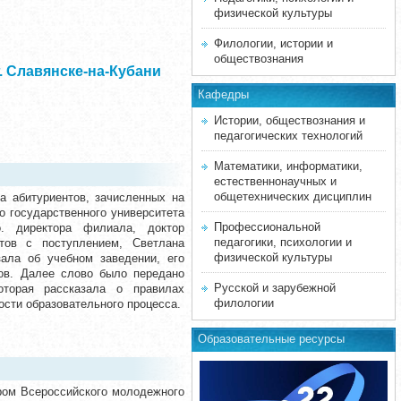
физической культуры
Филологии, истории и
обществознания
 Славянске-на-Кубани
Кафедры
Истории, обществознания и
педагогических технологий
Математики, информатики,
естественнонаучных и
общетехнических дисциплин
а абитуриентов, зачисленных на
 государственного университета
Профессиональной
о. директора филиала, доктор
педагогики, психологии и
тов с поступлением, Светлана
физической культуры
зала об учебном заведении, его
ков. Далее слово было передано
Русской и зарубежной
которая рассказала о правилах
филологии
ости образовательного процесса.
Образовательные ресурсы
ром Всероссийского молодежного