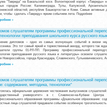
ума "Таврида" на Бакальской косе. Волонтерский корпус «Тавриды» н
ных городов России: Калининграда, Тулы, Калужской, Архангельско
онежской областей, республик Башкортостан и Коми. Самые активные 
м, чтобы сделать «Тавриду» ярким событием лета. Подробнее
робнее
омов слушателям программы профессиональной перепо
технологии преподавания школьного курса русского язы
чение дипломов – одно из самых волнующих событий в жизни нед
ускника. Это тот самый яркий и торжественный аккорд, которого так жд
шатели группы 01-РЛ-ПП. Программу профессиональной переподго
нологии преподавания русского языка и литературы» освоили слушател
я Новороссийска, города Краснодара, Славянского, Гулькевичевского, А
робнее
омов слушателям программы профессиональной перепо
: содержание, методика, технологии"
тоялась официальная церемония чествования выпускников слушателе
ударственный университет» в г. Славянске-на-Кубани Центра
фессионального образования программы «Дошкольное образование: соде
остные лица слушателей придавали событию особенную трогательность 