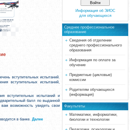
Информация об ЭИОС
для обучающихся
Среднее професcиональное
образование
Сведения об отделении
среднего профессионального
образования
ние
Информация по оплате за
обучение
Предметные (цикловые)
ечень вступительных испытаний.
комиссии
ения вступительных испытаний,
Родителям обучающихся
(информация)
ния вступительных испытаний и
редварительный балл по выданной
т вам возможность увидеть свои
Факультеты
Математики, информатики,
зводится в банке.
Далее
биологии и технологии
Педагогики, психологии и