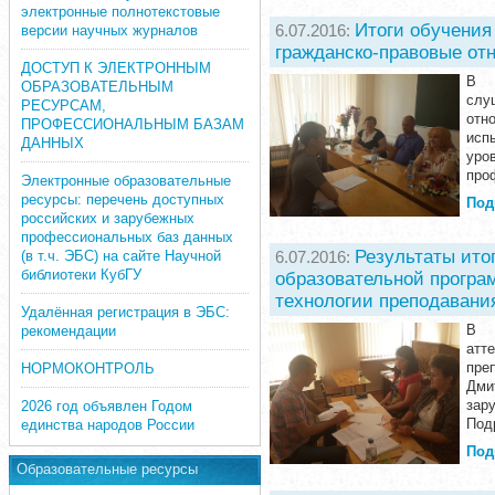
электронные полнотекстовые
Итоги обучения
6.07.2016:
версии научных журналов
гражданско-правовые от
ДОСТУП К ЭЛЕКТРОННЫМ
В Ц
ОБРАЗОВАТЕЛЬНЫМ
слу
РЕСУРСАМ,
отн
ПРОФЕССИОНАЛЬНЫМ БАЗАМ
исп
ДАННЫХ
уро
про
Электронные образовательные
ресурсы: перечень доступных
Под
российских и зарубежных
профессиональных баз данных
Результаты ито
6.07.2016:
(в т.ч. ЭБС) на сайте Научной
библиотеки КубГУ
образовательной програ
технологии преподавания
Удалённая регистрация в ЭБС:
В Ц
рекомендации
атт
пре
НОРМОКОНТРОЛЬ
Дми
зар
2026 год объявлен Годом
Под
единства народов России
Под
Образовательные ресурсы