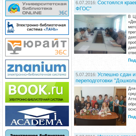
Состоялся крае
6.07.2016:
ФГОС"
В Ц
«Де
мет
пре
дея
про
дея
отве
Под
Успешно сдан 
5.07.2016:
переподготовки "Дошколь
Для
сре
Атт
обр
осн
Под