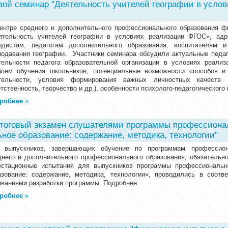
вой семинар "Деятельность учителей географии в усло
ентре среднего и дополнительного профессионального образования 
ятельность учителей географии в условиях реализации ФГОС», адр
одистам, педагогам дополнительного образования, воспитателям 
подавания географии. Участники семинара обсудили актуальные педаг
тельности педагога образовательной организации в условиях реали
блем обучения школьников, потенциальные возможности способов и
тельности, условия формирования важных личностных качеств (л
тственность, творчество и др.), особенности психолого-педагогического
робнее
итоговый экзамен слушателями программы профессиона
ное образование: содержание, методика, технологии"
 выпускников, завершающих обучение по программам профессион
днего и дополнительного профессионального образования, обязательно
естационные испытания для выпускников программы профессиональн
азование: содержание, методика, технологии», проводились в соотв
ованиями разработки программы. Подробнее
робнее