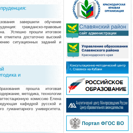
спруденция:
зования завершили обучение
денция: гражданско-правовые
ена. Успешно прошли итоговое
я отметила достаточно высокий
шению ситуационных заданий и
ой
тодика и
разования прошла итоговая
одержание, методика, технологии
 аттестационную комиссию Елена
ведующая кафедрой русской и
о гуманитарного университета.