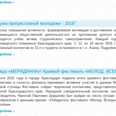
робнее
ума прогрессивной молодежи - 2016"
елью повышения активности, формирования мотивации и достижения э
имающихся общественной деятельностью на протяжении долгого 
водится учёба актива студенческого самоуправления. Каждый г
номорского побережья Краснодарского края. С 12 по 18 июля 2016 г
женный коллектив из 31-го студента остановился в г.-к. Анапа. Подробн
робнее
беда «МЕРИДИАНА»! Краевой фестиваль «МОЛОД. ВСЕ
юля 2016 года в городе Краснодаре подвели итоги краевого фестив
лективы и солисты филиала принимают активное участие в данном Ф
евой столицы Фестиваль собрал творческие коллективы, представител
елей Краснодарского края. Народный самодеятельный коллектив теа
ководитель Николай Павлович Шарыпов) был выбран из числа лучших
тификатом и ценными призом: «Победитель фестиваля «Молод. Всегда»
робнее
робнее