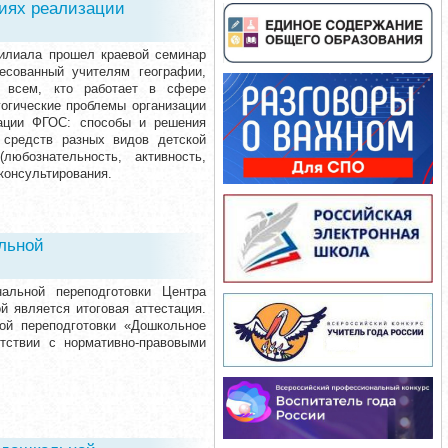
виях реализации
филиала прошел краевой семинар
есованный учителям географии,
и всем, кто работает в сфере
огические проблемы организации
зации ФГОС: способы и решения
 средств разных видов детской
юбознательность, активность,
 консультирования.
льной
альной переподготовки Центра
й является итоговая аттестация.
ой переподготовки «Дошкольное
етствии с нормативно-правовыми