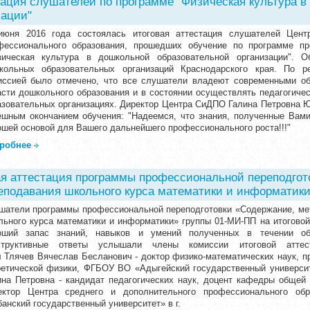
тация слушателей по программе "Физическая культура 
зации"
июня 2016 года состоялась итоговая аттестация слушателей Цент
фессионального образования, прошедших обучение по программе пр
зическая культура в дошкольной образовательной организации". 
кольных образовательных организаций Краснодарского края. По ре
иссией было отмечено, что все слушатели владеют современными об
асти дошкольного образования и в состоянии осуществлять педагогиче
азовательных организациях. Директор Центра СиДПО Галина Петровна Ю
ешным окончанием обучения: "Надеемся, что знания, полученные Вами
ошей основой для Вашего дальнейшего профессионального роста!!!"
робнее
я аттестация программы профессиональной переподгот
реподавания школьного курса математики и информатики
шатели программы профессиональной переподготовки «Содержание, мет
льного курса математики и информатики» группы 01-МИ-ПП на итоговой
оший запас знаний, навыков и умений полученных в течении о
структивные ответы услышали члены комиссии итоговой аттест
л Тлячев Вячеслав Бесланович - доктор физико-математических наук, 
ретической физики, ФГБОУ ВО «Адыгейский государственный универси
ина Петровна - кандидат педагогических наук, доцент кафедры общей 
ектор Центра среднего и дополнительного профессионального о
анский государственный университет» в г.