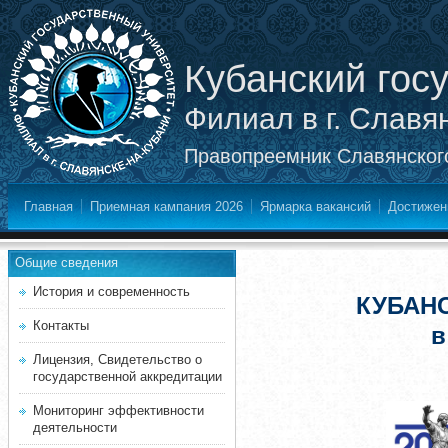
Кубанский гос
Филиал в г. Славя
Правопреемник Славянского
Главная
Приемная кампания 2026
Ярмарка вакансий
Достижен
Общие сведения
История и современность
КУБАН
Контакты
в
Лицензия, Свидетельство о
государственной аккредитации
Мониторинг эффективности
деятельности