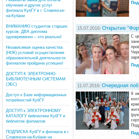
Под
обучения и других услуг
филиала КубГУ в г. Славянске-
на-Кубани
ВНИМАНИЮ студентов старших
Открытие "Фор
15.07.2016:
курсов: ДВА диплома
C ц
одновременно – это реально!
зан
про
Независимая оценка качества
Чер
(НОК) условий осуществления
заря
образовательной деятельности
филиалом пройдена успешно!
Под
ДОСТУП К ЭЛЕКТРОННО-
БИБЛИОТЕЧНЫМ СИСТЕМАМ
(ЭБС)
Очередная по
11.07.2016:
9 и
Доступ к Базе информационных
кол
потребностей КубГУ
кра
жит
ДОСТУП к ЭЛЕКТРОННОМУ
(ру
КАТАЛОГУ библиотеки КубГУ и
сер
библиотек филиалов
Под
ПОДПИСКА КубГУ и филиала в г.
Под
Славянске-на-Кубани на