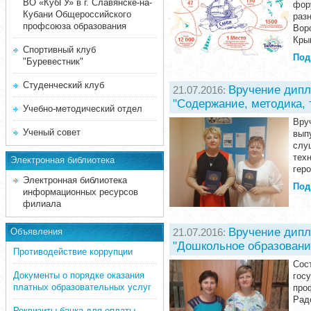
ВО «КубГУ» в г. Славянске-на-
фор
Кубани Общероссийского
раз
профсоюза образования
Вор
Кры
Спортивный клуб
Под
"Буревестник"
Студенческий клуб
Вручение дипл
21.07.2016:
"Содержание, методика, 
Учебно-методический отдел
Вру
Ученый совет
вып
слу
тех
Электронная библиотека
геро
Электронная библиотека
Под
информационных ресурсов
филиала
Вручение дипл
21.07.2016:
Объявления
"Дошкольное образование
Противодействие коррупции
Сос
Документы о порядке оказания
гос
платных образовательных услуг
про
Рад
Реквизиты банка для оплаты