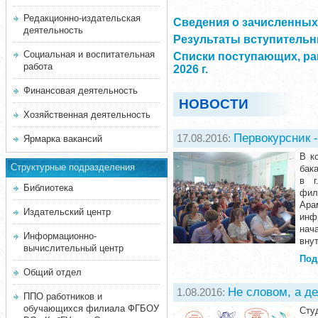
Редакционно-издательская
Сведения о зачисленных 
деятельность
Результаты вступительны
Социальная и воспитательная
Списки поступающих, ра
работа
2026 г.
Финансовая деятельность
НОВОСТИ
Хозяйственная деятельность
Первокурсник -
17.08.2016:
Ярмарка вакансий
В к
Структурные подразделения
бак
в г
Библиотека
фил
Ара
Издательский центр
инф
нач
Информационно-
вну
вычислительный центр
Под
Общий отдел
Не словом, а д
1.08.2016:
ППО работников и
обучающихся филиала ФГБОУ
Сту