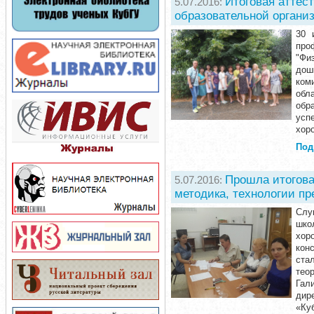
Итоговая аттес
5.07.2016:
образовательной органи
30 
про
"Фи
дош
ком
обл
обр
усп
хор
Под
Прошла итогова
5.07.2016:
методика, технологии п
Слу
шко
хор
кон
ста
тео
Гал
дир
«Куб