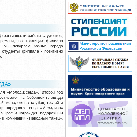
ффективности работы студентов,
времени, по традиции филиала
од мы покоряем разные города
. студенты филиала - позитивно
ее
ГДА»
аля «Молод.Всегда». Второй год
естивале. На Соборной площади
ей молодёжных клубов, гостей и
тр народного танца «Меридиан»
 в крае и награжден подарочным
 в номинации «Народный танец».