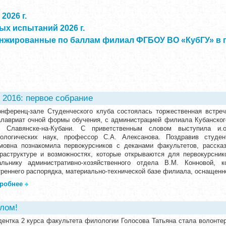
2026 г.
х испытаний 2026 г.
нжированные по баллам филиал ФГБОУ ВО «КубГУ» в г.
 2016: первое собрание
онференц-зале Студенческого клуба состоялась торжественная встреч
алавриат очной формы обучения, с администрацией филиала Кубанского
. Славянске-на-Кубани. С приветственным словом выступила и.
ологических наук, профессор С.А. Алексанова. Поздравив студен
мовна познакомила первокурсников с деканами факультетов, расска
раструктуре и возможностях, которые открываются для первокурсни
альнику административно-хозяйственного отдела В.М. Конновой, 
треннего распорядка, материально-технической базе филиала, оснащенн
робнее
елом!
дентка 2 курса факультета филологии Голосова Татьяна стала волонте