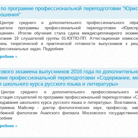
 по программе профессиональной переподготовки "Юри
ношения"
ентре среднего и дополнительного профессионального обра
шатели программы профессиональной переподготовки «Юриспру
ошения». Итогом обучения стала сдача междисциплинарного экзам
ытание 19 слушателей группы 01-ЮГПО-ПП. Аттестационная комисси
вень теоретической и практической готовности выпускников к ре
фессиональных задач. Подробнее
робнее
гового экзамена выпускников 2016 года по дополнительн
мме профессиональной переподготовки «Содержание, ме
 школьного курса русского языка и литературы»
ентре среднего и дополнительного профессионального об
естация слушателей по программе профессиональной переподготовки «С
подавания школьного курса русского языка и литературы». Возглавила
триевна Майснер - доктор филологических наук, профессор, за
убежной филологии Анапского филиала Московского государственног
робнее
робнее