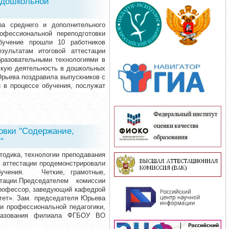
в дошкольной
ра среднего и дополнительного
офессиональной переподготовки
Обучение прошли 10 работников
зультатам итоговой аттестации
разовательными технологиями в
скую деятельность в дошкольных
рьева поздравила выпускников с
 в процессе обучения, послужат
овки "Содержание,
"
одика, технологии преподавания
 аттестации продемонстрировали
бучения. Четкие, грамотные,
ации.Председателем комиссии
профессор, заведующий кафедрой
тет». Зам. председателя Юрьева
и профессиональной педагогики,
бразования филиала ФГБОУ ВО