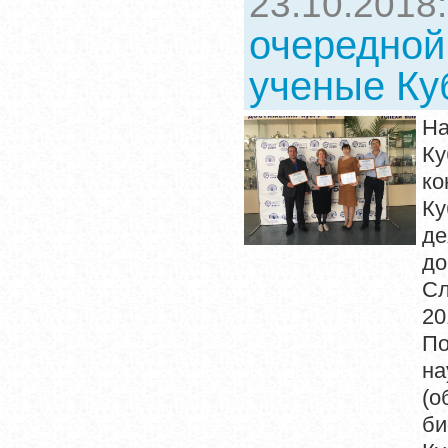
23.10.2018
очередной
ученые Куб
Н
Ку
ко
Ку
де
до
Сл
20
По
на
(о
би