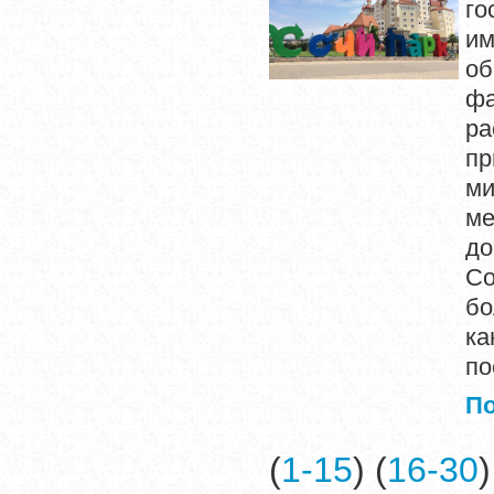
го
им
об
фа
ра
пр
ми
м
до
Со
бо
ка
по
П
(
1-15
) (
16-30
)