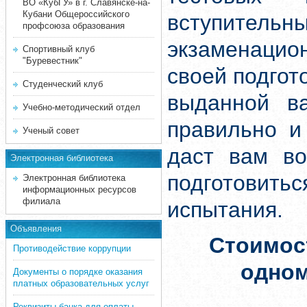
ВО «КубГУ» в г. Славянске-на-
Кубани Общероссийского
вступите
профсоюза образования
экзаменацион
Спортивный клуб
"Буревестник"
своей подгот
Студенческий клуб
выданной ва
Учебно-методический отдел
правильно и
Ученый совет
даст вам во
Электронная библиотека
подготовит
Электронная библиотека
информационных ресурсов
филиала
испытания.
Объявления
Стоимос
Противодействие коррупции
одно
Документы о порядке оказания
платных образовательных услуг
Реквизиты банка для оплаты