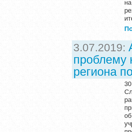
на
ре
ит
П
3.07.2019:
проблему 
региона п
30
Сл
ра
п
о
уч
пр