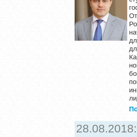
го
О
Ро
на
дл
дл
Ка
но
б
по
ин
ли
П
28.08.2018