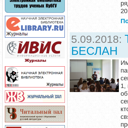
ря
20
П
5.09.2018:
БЕСЛАН
Им
па
се
1,
об
се
кт
св
п