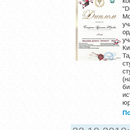
ко
"D
Мо
уч
ор
уч
К
Та
ст
ст
(н
б
ис
юр
П