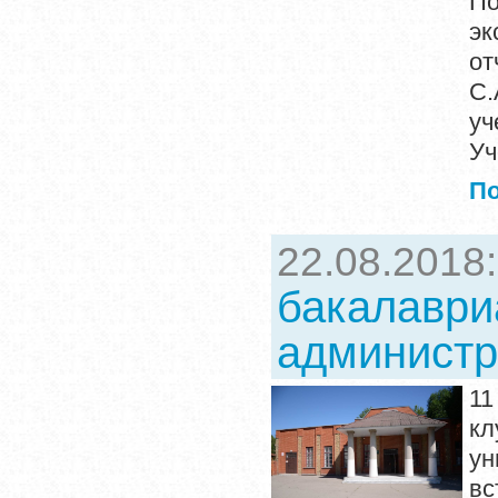
По
эк
от
С.
уч
Уч
П
22.08.2018
бакалавриа
админист
11
кл
ун
вс