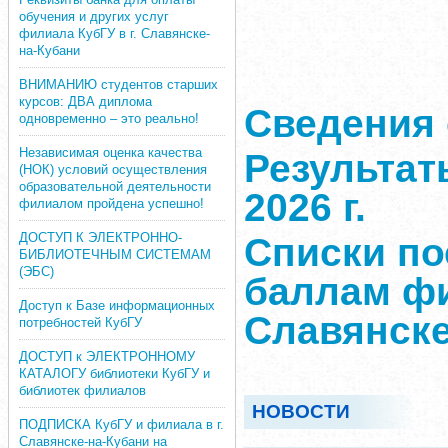
обучения и других услуг
филиала КубГУ в г. Славянске-
на-Кубани
ВНИМАНИЮ студентов старших
курсов: ДВА диплома
Сведения 
одновременно – это реально!
Независимая оценка качества
Результат
(НОК) условий осуществления
образовательной деятельности
2026 г.
филиалом пройдена успешно!
ДОСТУП К ЭЛЕКТРОННО-
Списки п
БИБЛИОТЕЧНЫМ СИСТЕМАМ
(ЭБС)
баллам фи
Доступ к Базе информационных
Славянске
потребностей КубГУ
ДОСТУП к ЭЛЕКТРОННОМУ
КАТАЛОГУ библиотеки КубГУ и
библиотек филиалов
НОВОСТИ
ПОДПИСКА КубГУ и филиала в г.
Славянске-на-Кубани на