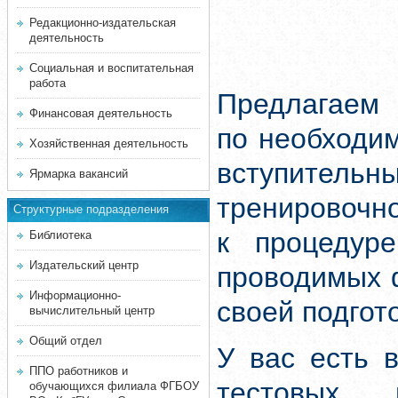
Редакционно-издательская
деятельность
Социальная и воспитательная
работа
Предлагаем 
Финансовая деятельность
по необходи
Хозяйственная деятельность
вступитель
Ярмарка вакансий
тренировочн
Структурные подразделения
к процедуре
Библиотека
Издательский центр
проводимых 
Информационно-
своей подгот
вычислительный центр
Общий отдел
У вас есть 
ППО работников и
тестовых 
обучающихся филиала ФГБОУ