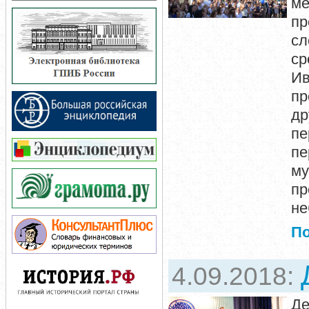
м
пр
сл
ср
Ив
пр
д
пе
п
му
пр
не
П
4.09.2018:
Де