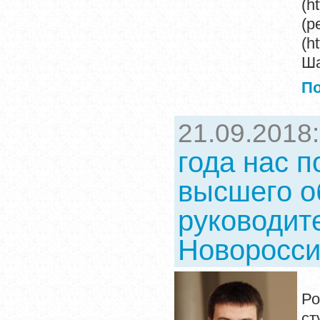
(h
(р
(h
Ша
П
21.09.2018
года нас п
высшего о
руководит
Новоросси
П
Р
с