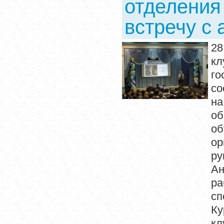
отделения
встречу с
28
кл
го
со
на
об
об
о
ру
Ан
ра
сп
Ку
кл