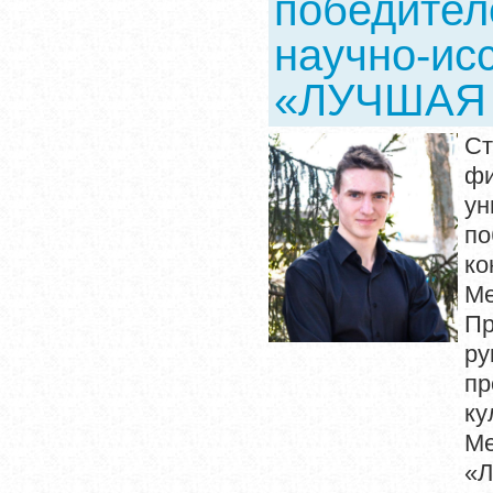
победител
научно-ис
«ЛУЧШАЯ 
Ст
фи
ун
по
ко
Ме
Пр
ру
пр
к
Ме
«Л