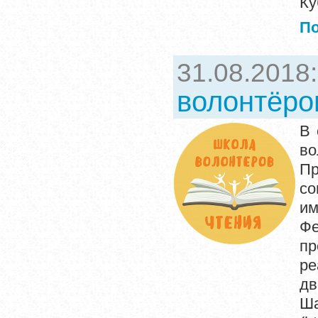
Ку
П
31.08.2018
волонтёро
В 
во
Пр
со
им
Ф
пр
ре
дв
Ша