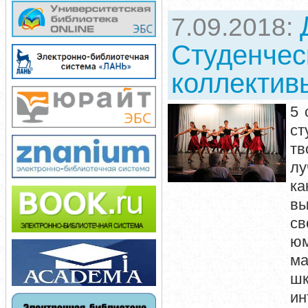
7.09.2018:
Студенчес
коллектив
5 
ст
тв
лу
ка
вы
св
юм
ма
шк
ин