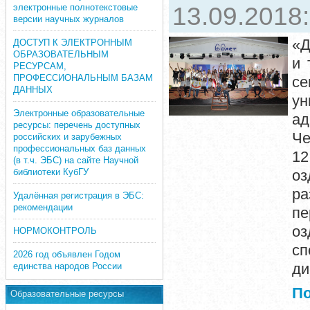
электронные полнотекстовые
13.09.2018
версии научных журналов
«Д
ДОСТУП К ЭЛЕКТРОННЫМ
ОБРАЗОВАТЕЛЬНЫМ
и 
РЕСУРСАМ,
ПРОФЕССИОНАЛЬНЫМ БАЗАМ
се
ДАННЫХ
ун
Электронные образовательные
а
ресурсы: перечень доступных
Че
российских и зарубежных
профессиональных баз данных
12
(в т.ч. ЭБС) на сайте Научной
библиотеки КубГУ
оз
ра
Удалённая регистрация в ЭБС:
рекомендации
п
оз
НОРМОКОНТРОЛЬ
сп
2026 год объявлен Годом
ди
единства народов России
П
Образовательные ресурсы