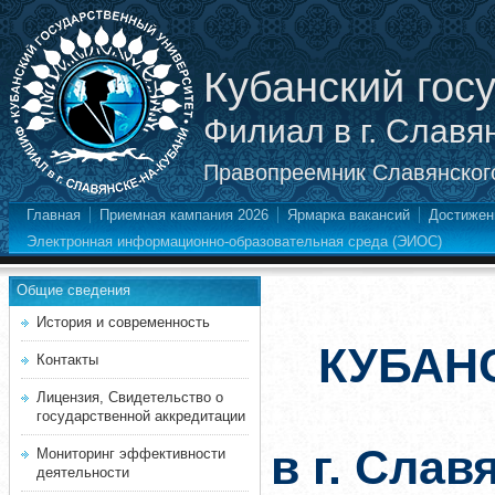
Кубанский гос
Филиал в г. Славя
Правопреемник Славянского
Главная
Приемная кампания 2026
Ярмарка вакансий
Достижен
Электронная информационно-образовательная среда (ЭИОС)
Общие сведения
История и современность
КУБАН
Контакты
Лицензия, Свидетельство о
государственной аккредитации
в г. Слав
Мониторинг эффективности
деятельности