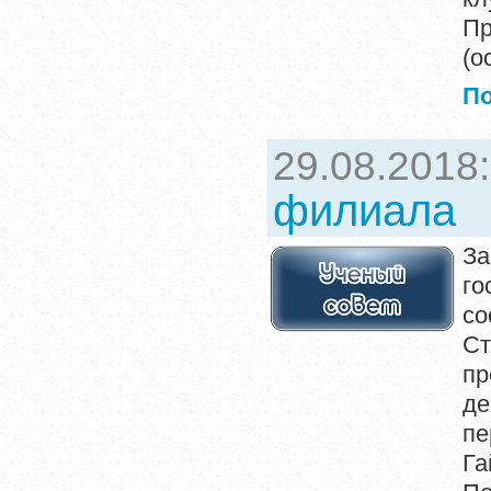
П
(о
П
29.08.2018
филиала
За
го
со
Ст
пр
де
пе
Га