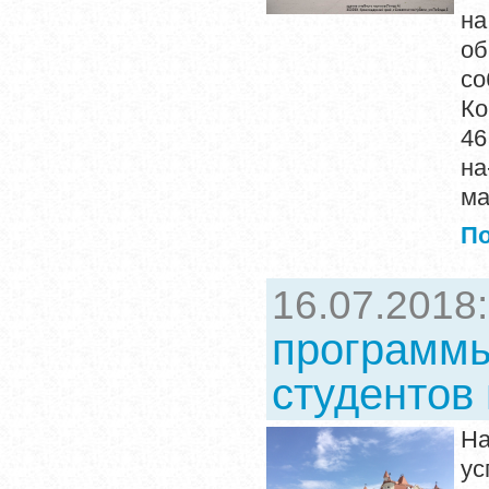
на
об
с
Ко
46
на
ма
П
16.07.2018
программы
студентов
На
ус