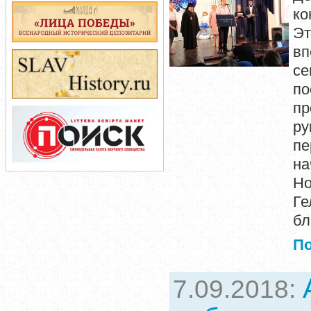
ко
Эт
вп
се
по
пр
ру
пе
на
Н
Г
бл
П
7.09.2018: