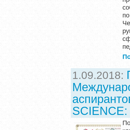
со
по
Че
ру
с
пе
П
1.09.2018:
Междунаро
аспиранто
SCIENCE: 
По