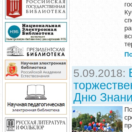
г
Ку
сп
ра
в
те
П
5.09.2018:
торжестве
Дню Знан
По
с
пр