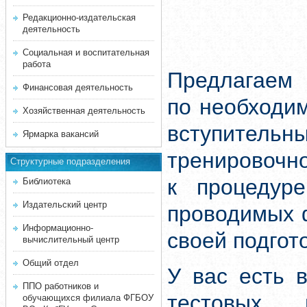
Редакционно-издательская
деятельность
Социальная и воспитательная
работа
Предлагаем 
Финансовая деятельность
по необходи
Хозяйственная деятельность
вступитель
Ярмарка вакансий
тренировочн
Структурные подразделения
к процедуре
Библиотека
Издательский центр
проводимых 
Информационно-
своей подгот
вычислительный центр
Общий отдел
У вас есть 
ППО работников и
тестовых 
обучающихся филиала ФГБОУ