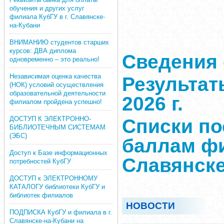
обучения и других услуг
филиала КубГУ в г. Славянске-
на-Кубани
ВНИМАНИЮ студентов старших
курсов: ДВА диплома
Сведения 
одновременно – это реально!
Независимая оценка качества
Результат
(НОК) условий осуществления
образовательной деятельности
2026 г.
филиалом пройдена успешно!
ДОСТУП К ЭЛЕКТРОННО-
Списки п
БИБЛИОТЕЧНЫМ СИСТЕМАМ
(ЭБС)
баллам фи
Доступ к Базе информационных
Славянске
потребностей КубГУ
ДОСТУП к ЭЛЕКТРОННОМУ
КАТАЛОГУ библиотеки КубГУ и
библиотек филиалов
НОВОСТИ
ПОДПИСКА КубГУ и филиала в г.
Славянске-на-Кубани на