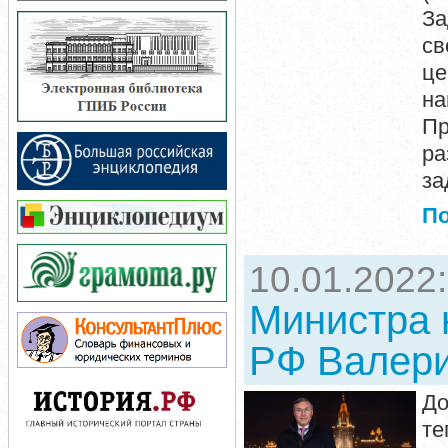
За
с
це
н
П
ра
за
П
10.01.2022
Министра 
РФ Валери
До
те