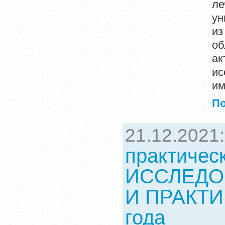
ле
ун
из
об
а
ис
им
П
21.12.2021
практиче
ИССЛЕДО
И ПРАКТИК
года