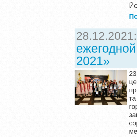
Йо
П
28.12.2021
ежегодной
2021»
23
це
пр
та
го
за
со
ме