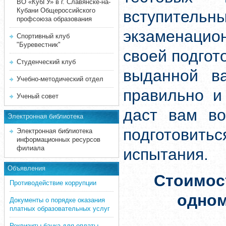
ВО «КубГУ» в г. Славянске-на-
Кубани Общероссийского
вступите
профсоюза образования
экзаменацион
Спортивный клуб
"Буревестник"
своей подгот
Студенческий клуб
выданной ва
Учебно-методический отдел
правильно и
Ученый совет
даст вам во
Электронная библиотека
подготовит
Электронная библиотека
информационных ресурсов
филиала
испытания.
Объявления
Стоимос
Противодействие коррупции
одно
Документы о порядке оказания
платных образовательных услуг
Реквизиты банка для оплаты