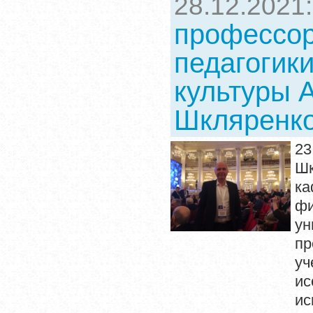
28.12.2021
профессо
педагогики
культуры 
Шкляренко
2
Шк
к
фи
ун
пр
уч
и
ис