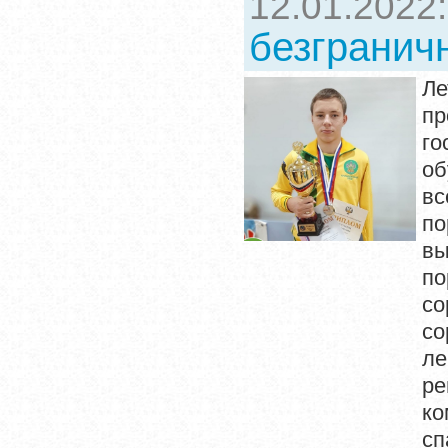
12.01.2022
безгранич
Л
п
го
о
вс
по
вы
по
со
со
ле
ре
ко
сп