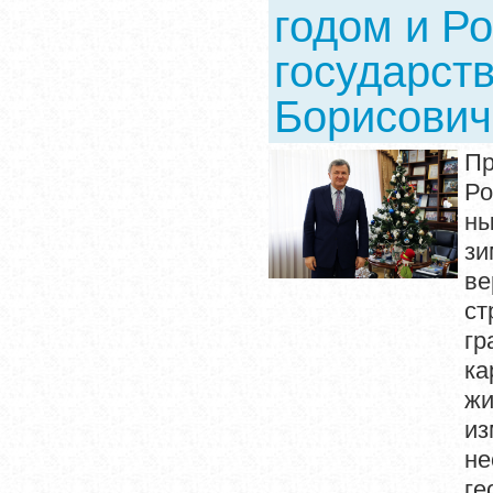
годом и Р
государст
Борисович
Пр
Ро
ны
зи
ве
ст
гр
ка
жи
и
не
ге