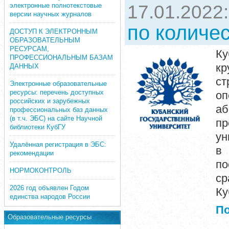
электронные полнотекстовые
17.01.2022
версии научных журналов
по количес
ДОСТУП К ЭЛЕКТРОННЫМ
ОБРАЗОВАТЕЛЬНЫМ
РЕСУРСАМ,
Ку
ПРОФЕССИОНАЛЬНЫМ БАЗАМ
кр
ДАННЫХ
ст
Электронные образовательные
ресурсы: перечень доступных
оп
российских и зарубежных
аб
профессиональных баз данных
(в т.ч. ЭБС) на сайте Научной
пр
библиотеки КубГУ
ун
Удалённая регистрация в ЭБС:
в 
рекомендации
по
НОРМОКОНТРОЛЬ
ср
2026 год объявлен Годом
Ку
единства народов России
П
Образовательные ресурсы