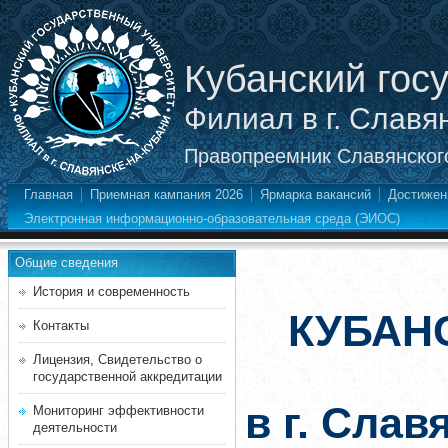
Кубанский гос
Филиал в г. Славя
Правопреемник Славянского
Главная
Приемная кампания 2026
Ярмарка вакансий
Достижен
Электронная информационно-образовательная среда (ЭИОС)
Общие сведения
История и современность
КУБАН
Контакты
Лицензия, Свидетельство о
государственной аккредитации
в г. Слав
Мониторинг эффективности
деятельности