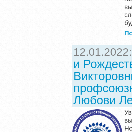
в
сл
бу
П
12.01.2022
и Рождест
Викторовн
профсоюзн
Любови Ле
Ув
вы
Но