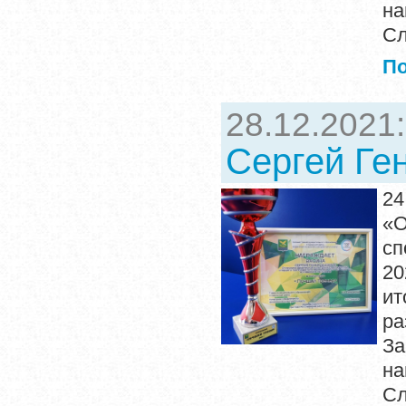
на
Сл
П
28.12.2021
Сергей Ге
2
«О
сп
20
ит
ра
За
на
Сл