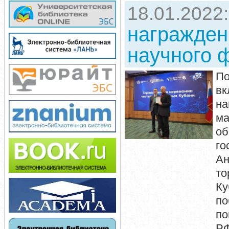
18.01.2022
награжден
научного 
По
вк
на
м
о
го
Ан
то
К
п
по
Р