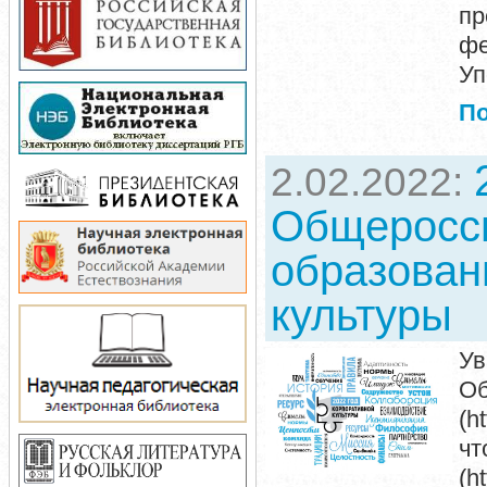
пр
фе
Уп
П
2.02.2022:
Общеросс
образован
культуры
Ув
О
(h
ч
(h