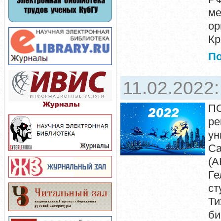
ме
о
Кр
П
11.02.2022
П
ре
ун
Са
(А
Ге
ст
Ти
би