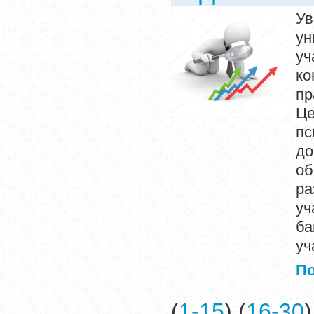
Ув
ун
у
ко
пр
Це
пс
до
о
ра
у
ба
уч
П
(
1-15
) (
16-30
)