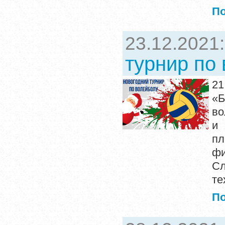
П
23.12.2021
турнир по
2
«Б
во
и 
пл
фи
Сл
те
П