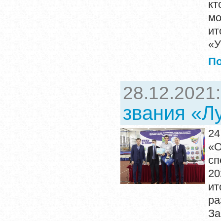
кт
мо
ит
«У
П
28.12.2021
звания «Л
2
«О
сп
20
ит
ра
За