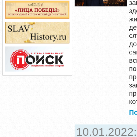
за
зд
жи
де
сл
до
с
вс
по
пр
з
пр
ко
П
10.01.2022