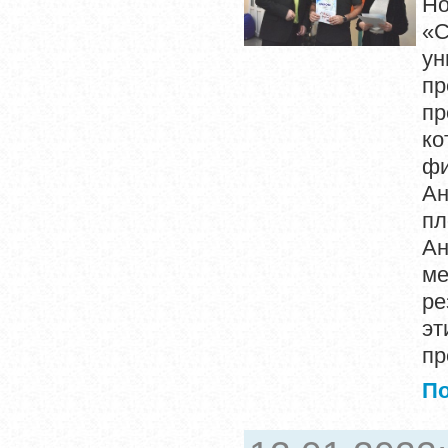
Но
«
ун
п
пр
ко
фи
Ан
пл
Ан
ме
ре
э
пр
П