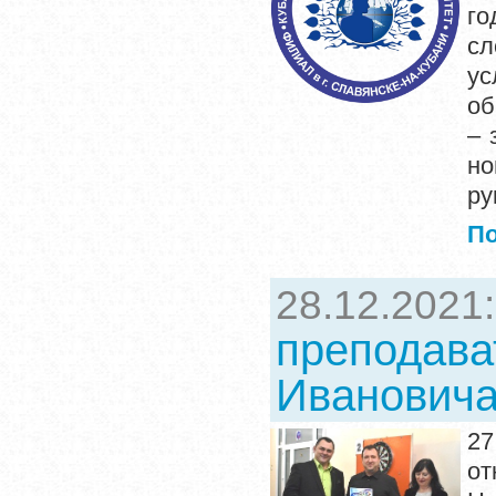
го
с
ус
об
– 
но
ру
П
28.12.2021
преподава
Ивановича
27
от