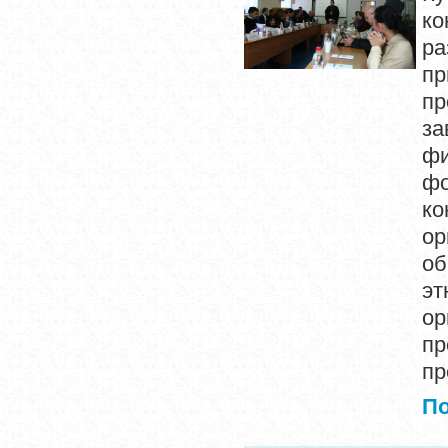
ко
ра
п
пр
за
фи
ф
ко
о
о
эт
ор
п
пр
П