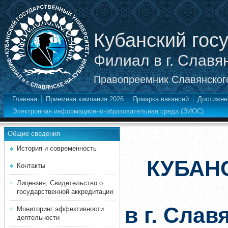
Кубанский гос
Филиал в г. Славя
Правопреемник Славянского
Главная
Приемная кампания 2026
Ярмарка вакансий
Достижен
Электронная информационно-образовательная среда (ЭИОС)
Общие сведения
История и современность
КУБАН
Контакты
Лицензия, Свидетельство о
государственной аккредитации
в г. Слав
Мониторинг эффективности
деятельности