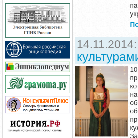
п
ук
П
14.11.2014
культурам
10
пр
ко
н
о
о
пр
ку
За