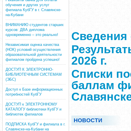
обучения и других услуг
филиала КубГУ в г. Славянске-
на-Кубани
ВНИМАНИЮ студентов старших
курсов: ДВА диплома
Сведения 
одновременно – это реально!
Независимая оценка качества
Результат
(НОК) условий осуществления
образовательной деятельности
2026 г.
филиалом пройдена успешно!
ДОСТУП К ЭЛЕКТРОННО-
Списки п
БИБЛИОТЕЧНЫМ СИСТЕМАМ
(ЭБС)
баллам фи
Доступ к Базе информационных
Славянске
потребностей КубГУ
ДОСТУП к ЭЛЕКТРОННОМУ
КАТАЛОГУ библиотеки КубГУ и
библиотек филиалов
НОВОСТИ
ПОДПИСКА КубГУ и филиала в г.
Славянске-на-Кубани на