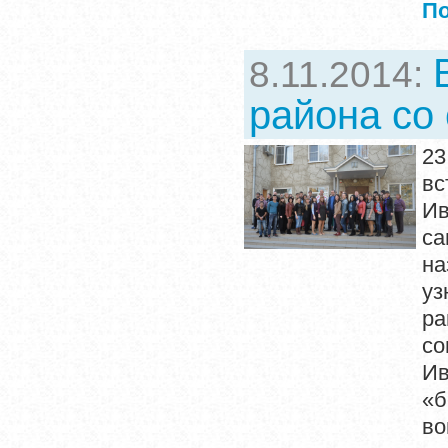
П
8.11.2014:
района со
23
вс
Ив
са
на
уз
ра
с
Ив
«б
в