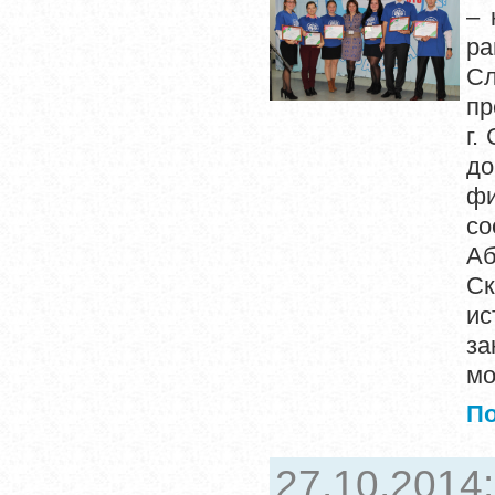
– 
ра
Сл
пр
г.
до
фи
со
А
Ск
ис
за
мо
П
27.10.2014