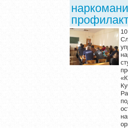
наркомани
профилакт
10
Сл
уп
н
ст
п
«К
Ку
Ра
по
ос
н
о