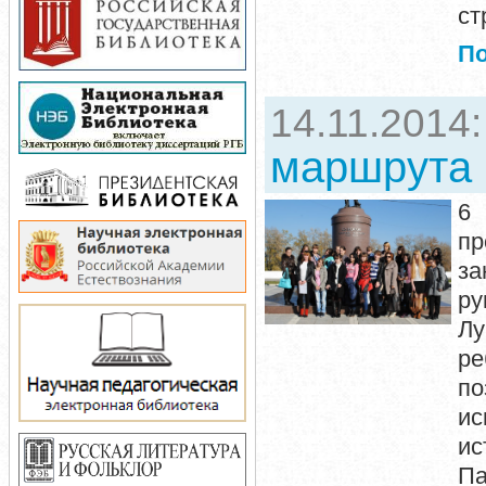
ст
П
14.11.2014
маршрута
6 
пр
за
ру
Лу
ре
по
ис
ис
П