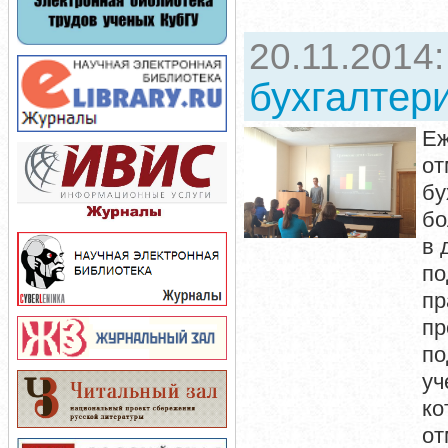
20.11.2014
бухгалтери
Еж
от
бу
бо
в 
по
пр
пр
по
уч
ко
от