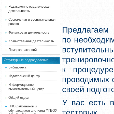
Редакционно-издательская
деятельность
Социальная и воспитательная
работа
Предлагаем 
Финансовая деятельность
по необходи
Хозяйственная деятельность
вступитель
Ярмарка вакансий
тренировочн
Структурные подразделения
к процедуре
Библиотека
Издательский центр
проводимых 
Информационно-
своей подгот
вычислительный центр
Общий отдел
У вас есть 
ППО работников и
тестовых 
обучающихся филиала ФГБОУ