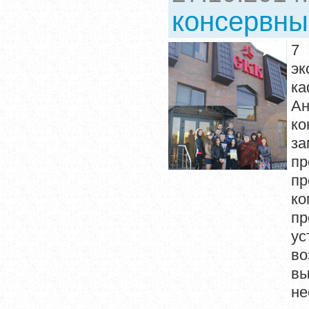
консервны
7 
эк
ка
Ан
к
за
п
пр
ко
пр
ус
во
вы
не