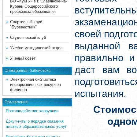
ВО «КубГУ» в г. Славянске-на-
Кубани Общероссийского
вступите
профсоюза образования
экзаменацион
Спортивный клуб
"Буревестник"
своей подгот
Студенческий клуб
выданной ва
Учебно-методический отдел
правильно и
Ученый совет
даст вам во
Электронная библиотека
подготовит
Электронная библиотека
информационных ресурсов
филиала
испытания.
Объявления
Стоимос
Противодействие коррупции
одно
Документы о порядке оказания
платных образовательных услуг
Реквизиты банка для оплаты