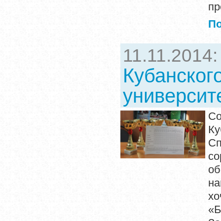
пр
П
11.11.2014
Кубанског
университ
Со
К
С
с
об
на
хо
«Б