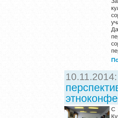
За
к
со
уч
Да
пе
со
пе
П
10.11.2014
перспекти
этноконфе
С 
Ку