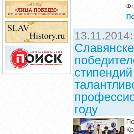
Фо
П
13.11.2014
Славянске-
победител
стипендий
талантлив
профессио
году
П
Кр