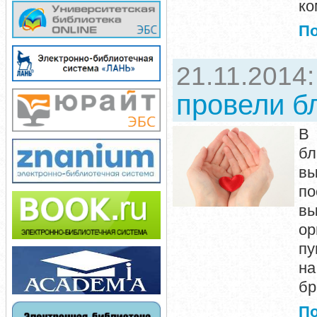
ко
П
21.11.2014
провели б
В
бл
вы
по
в
ор
пу
на
бр
П