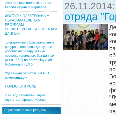
электронные полнотекстовые
26.11.2014
версии научных журналов
отряда "Г
ДОСТУП К ЭЛЕКТРОННЫМ
ОБРАЗОВАТЕЛЬНЫМ
РЕСУРСАМ,
Де
ПРОФЕССИОНАЛЬНЫМ БАЗАМ
ко
ДАННЫХ
ко
Электронные образовательные
ресурсы: перечень доступных
ра
российских и зарубежных
об
профессиональных баз данных
(в т.ч. ЭБС) на сайте Научной
тр
библиотеки КубГУ
по
Удалённая регистрация в ЭБС:
В
рекомендации
но
НОРМОКОНТРОЛЬ
фо
2026 год объявлен Годом
"Л
единства народов России
ме
Образовательные ресурсы
пе