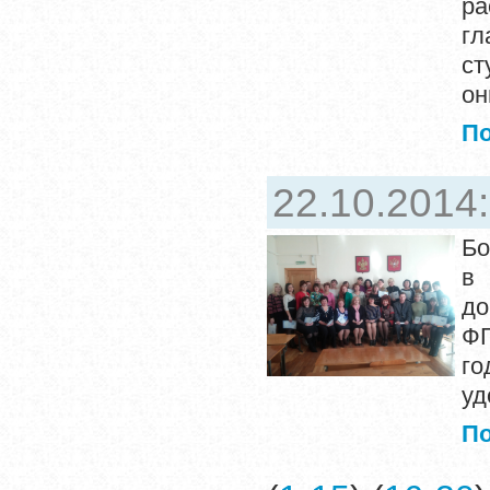
р
гл
ст
он
П
22.10.2014
Бо
в 
до
ФГ
г
уд
П