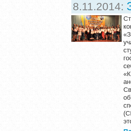
8.11.2014:
Ст
к
«З
уч
с
го
с
«
ан
Св
об
сп
(С
эт