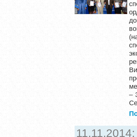
сп
ор
до
во
(н
с
эк
ре
Ви
пр
ме
– 
Се
П
11.11.2014