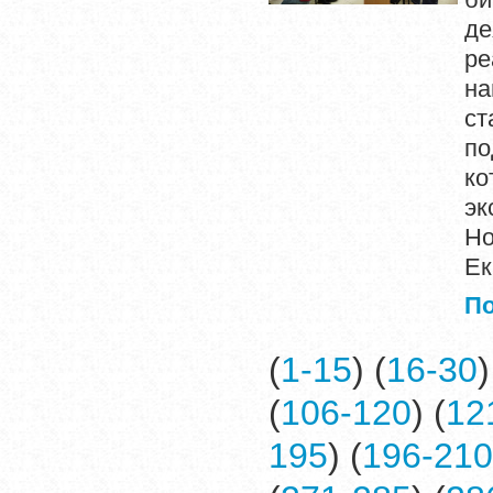
де
р
на
ст
по
ко
э
Но
Ек
П
(
1-15
) (
16-30
)
(
106-120
) (
12
195
) (
196-210