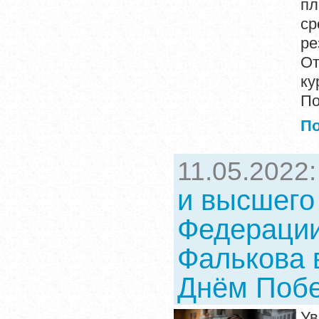
пл
с
ре
От
ку
По
П
11.05.2022
и высшего
Федерации
Фалькова 
Днём Поб
Ув