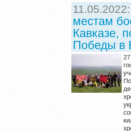
11.05.2022
местам бо
Кавказе, 
Победы в 
2
го
уч
По
де
хр
ук
со
ки
хр