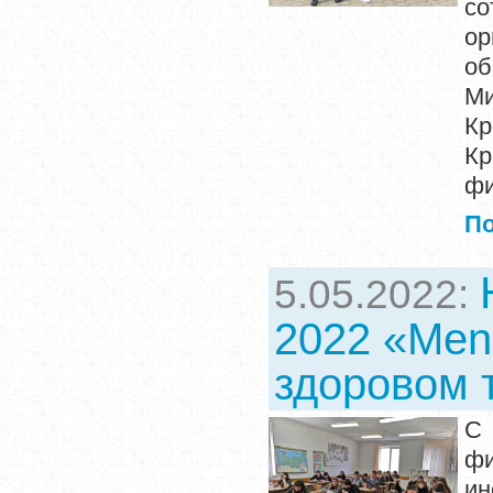
со
о
о
Ми
Кр
Кр
фи
П
5.05.2022:
2022 «Mens
здоровом 
С 
фи
ин