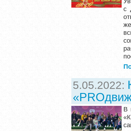
Ув
с 
от
же
вс
со
ра
по
П
5.05.2022:
«PROдвиж
В 
«К
са