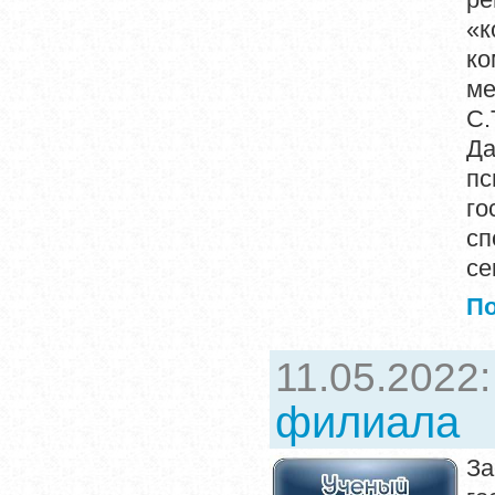
«к
ко
ме
С.
Да
п
го
сп
се
П
11.05.2022
филиала
За