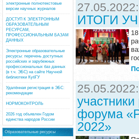
электронные полнотекстовые
27.05.2022
версии научных журналов
ИТОГИ У
ДОСТУП К ЭЛЕКТРОННЫМ
ОБРАЗОВАТЕЛЬНЫМ
РЕСУРСАМ,
18
ПРОФЕССИОНАЛЬНЫМ БАЗАМ
ра
ДАННЫХ
в
Электронные образовательные
ресурсы: перечень доступных
го
российских и зарубежных
профессиональных баз данных
П
(в т.ч. ЭБС) на сайте Научной
библиотеки КубГУ
25.05.2022
Удалённая регистрация в ЭБС:
рекомендации
участники
НОРМОКОНТРОЛЬ
форума «P
2026 год объявлен Годом
единства народов России
2022»
Образовательные ресурсы