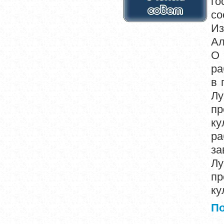
го
со
Из
Ал
О 
ра
в 
Л
пр
ку
ра
за
Л
пр
ку
П