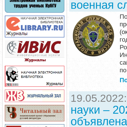
военная с
По
пр
(о
го
Ро
Ин
са
по
П
19.05.2022
науки – 20
объявлена