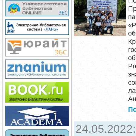
П
Пр
п
«
об
Кр
го
о
Pr
з
со
ла
Ан
П
24.05.2022