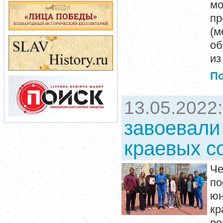
м
п
(м
об
из
П
13.05.2022
завоевали
краевых с
Че
по
юн
кр
ре