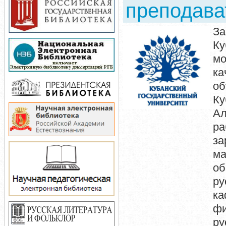
преподава
За
Ку
мо
ка
об
Ку
Ал
ра
з
м
об
ру
к
фи
ру