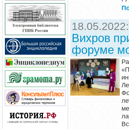
П
18.05.2022
Вихров пр
форуме мо
Ра
«П
и
Ле
Фо
л
ме
ла
Вс