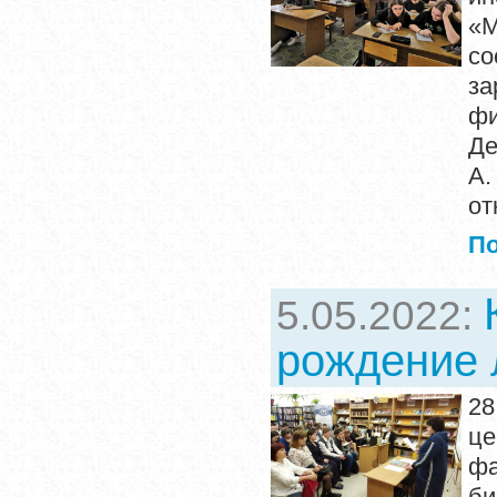
«M
со
за
фи
Де
А.
от
П
5.05.2022:
рождение 
2
це
ф
б