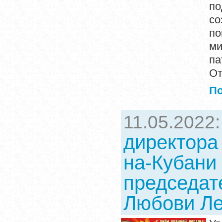
по
со
по
ми
па
От
П
11.05.2022
директора
на-Кубани
председат
Любови Ле