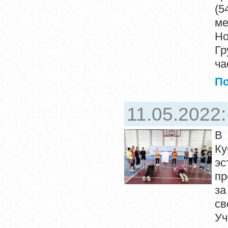
(5
ме
Но
Гр
ча
П
11.05.2022
В 
Ку
эс
пр
за
св
Уч