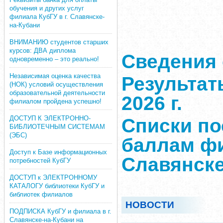
обучения и других услуг
филиала КубГУ в г. Славянске-
на-Кубани
ВНИМАНИЮ студентов старших
курсов: ДВА диплома
Сведения 
одновременно – это реально!
Независимая оценка качества
Результат
(НОК) условий осуществления
образовательной деятельности
2026 г.
филиалом пройдена успешно!
ДОСТУП К ЭЛЕКТРОННО-
Списки п
БИБЛИОТЕЧНЫМ СИСТЕМАМ
(ЭБС)
баллам фи
Доступ к Базе информационных
Славянске
потребностей КубГУ
ДОСТУП к ЭЛЕКТРОННОМУ
КАТАЛОГУ библиотеки КубГУ и
библиотек филиалов
НОВОСТИ
ПОДПИСКА КубГУ и филиала в г.
Славянске-на-Кубани на