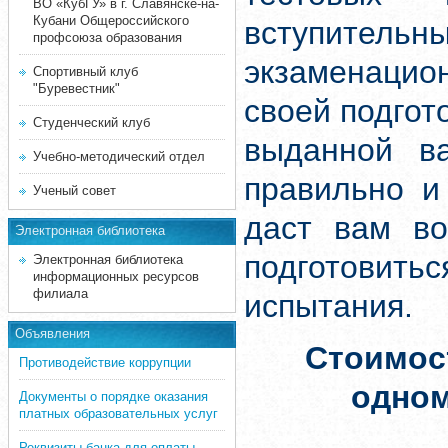
ВО «КубГУ» в г. Славянске-на-
Кубани Общероссийского
вступите
профсоюза образования
экзаменацион
Спортивный клуб
"Буревестник"
своей подгот
Студенческий клуб
выданной ва
Учебно-методический отдел
правильно и
Ученый совет
даст вам во
Электронная библиотека
подготовит
Электронная библиотека
информационных ресурсов
филиала
испытания.
Объявления
Стоимос
Противодействие коррупции
одно
Документы о порядке оказания
платных образовательных услуг
Реквизиты банка для оплаты