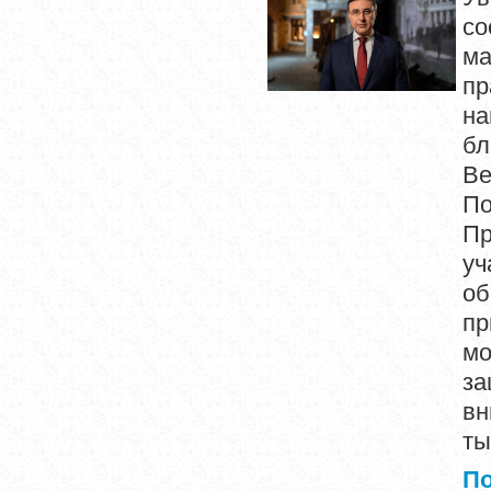
со
ма
пр
на
бл
Ве
П
Пр
уч
об
пр
мо
за
вн
ты
П