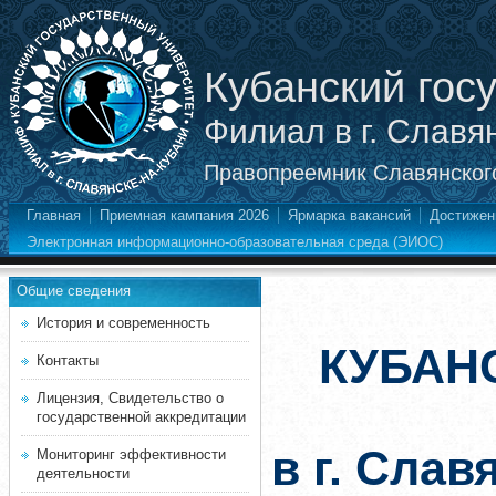
Кубанский гос
Филиал в г. Славя
Правопреемник Славянского
Главная
Приемная кампания 2026
Ярмарка вакансий
Достижен
Электронная информационно-образовательная среда (ЭИОС)
Общие сведения
История и современность
КУБАН
Контакты
Лицензия, Свидетельство о
государственной аккредитации
в г. Слав
Мониторинг эффективности
деятельности