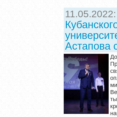
11.05.2022
Кубанског
университ
Астапова 
До
Пр
св
оп
ми
Ве
ты
кр
на