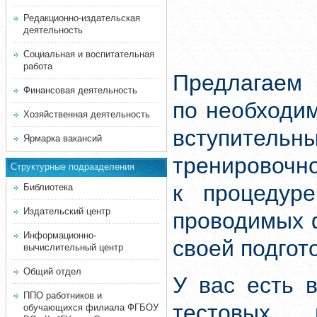
Редакционно-издательская
деятельность
Социальная и воспитательная
работа
Предлагаем 
Финансовая деятельность
по необходи
Хозяйственная деятельность
вступитель
Ярмарка вакансий
тренировочн
Структурные подразделения
к процедуре
Библиотека
Издательский центр
проводимых 
Информационно-
своей подгот
вычислительный центр
Общий отдел
У вас есть 
ППО работников и
тестовых 
обучающихся филиала ФГБОУ