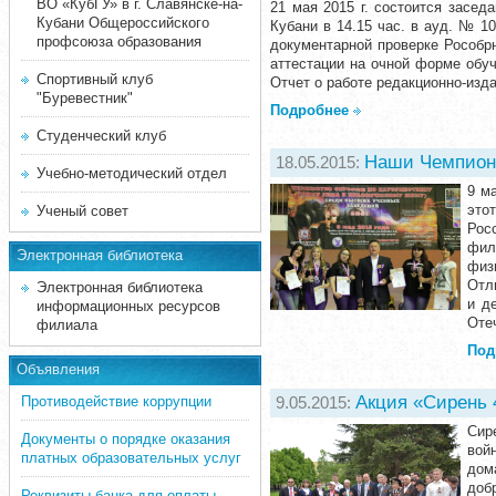
ВО «КубГУ» в г. Славянске-на-
21 мая 2015 г. состоится засе
Кубани Общероссийского
Кубани в 14.15 час. в ауд. № 1
профсоюза образования
документарной проверке Рособрн
аттестации на очной форме обуч
Спортивный клуб
Отчет о работе редакционно-изда
"Буревестник"
Подробнее
Студенческий клуб
Наши Чемпионк
18.05.2015:
Учебно-методический отдел
9 м
это
Ученый совет
Рос
фил
Электронная библиотека
физ
Отл
Электронная библиотека
и д
информационных ресурсов
Оте
филиала
Под
Объявления
Акция «Сирень 4
Противодействие коррупции
9.05.2015:
Сир
Документы о порядке оказания
вой
платных образовательных услуг
дом
доб
Реквизиты банка для оплаты