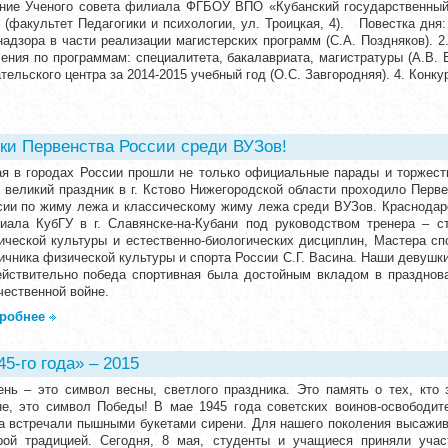
дание Ученого совета филиала ФГБОУ ВПО «Кубанский государственный 
0 (факультет Педагогики и психологии, ул. Троицкая, 4). Повестка дня
адзора в части реализации магистерских программ (С.А. Поздняков). 2.
ения по программам: специалитета, бакалавриата, магистратуры (А.В. Б
тельского центра за 2014-2015 учебный год (О.С. Завгородняя). 4. Конк
и Первенства России среди ВУЗов!
ая в городах России прошли не только официальные парады и торжес
т великий праздник в г. Кстово Нижегородской области проходило Пер
сии по жиму лежа и классическому жиму лежа среди ВУЗов. Краснодарс
иала КубГУ в г. Славянске-на-Кубани под руководством тренера – 
ической культуры и естественно-биологических дисциплин, Мастера сп
ичника физической культуры и спорта России С.Г. Васина. Наши девушки
ействительно победа спортивная была достойным вкладом в празднов
чественной войне.
робнее
5-го года» – 2015
ень – это символ весны, светлого праздника. Это память о тех, кто
не, это символ Победы! В мае 1945 года советских воинов-освободите
а встречали пышными букетами сирени. Для нашего поколения высажив
рой традицией. Сегодня, 8 мая, студенты и учащиеся приняли учас