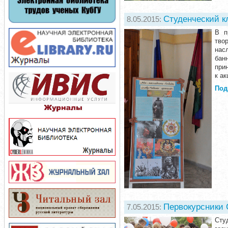
Студенческий к
8.05.2015:
В п
тво
нас
бан
при
к а
Под
Первокурсники 
7.05.2015:
Сту