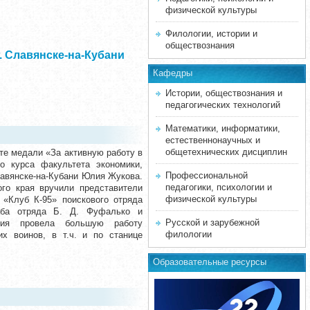
физической культуры
Филологии, истории и
обществознания
 Славянске-на-Кубани
Кафедры
Истории, обществознания и
педагогических технологий
Математики, информатики,
естественнонаучных и
общетехнических дисциплин
те медали «За активную работу в
о курса факультета экономики,
Профессиональной
лавянске-на-Кубани Юлия Жукова.
педагогики, психологии и
го края вручили представители
физической культуры
 «Клуб К-95» поискового отряда
таба отряда Б. Д. Фуфалько и
Русской и зарубежной
Юлия провела большую работу
филологии
х воинов, в т.ч. и по станице
Образовательные ресурсы