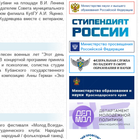
-Кубани на площади В.И. Ленина
едателем Совета муниципального
ором филиала КубГУ А.И. Яценко.
Кудрявцева вместе с ветераном,
песен военных лет "Этот день
В концертной программе приняла
 и психологии, солистка студии
 Кубанского государственного
ую композицию Анны Герман «Эхо
ого фестиваля «Молод.Всегда».
уденческого клуба: Народный
 народный / фольклорный танец),