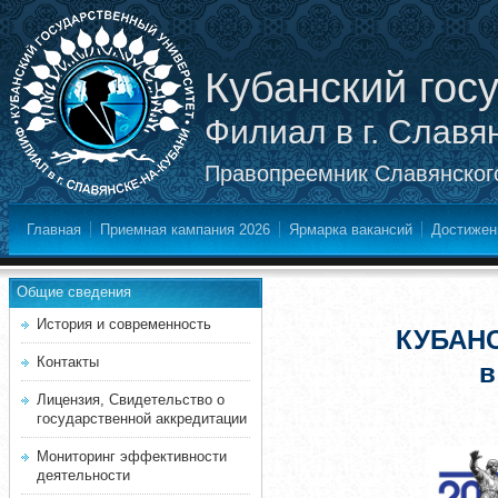
Кубанский гос
Филиал в г. Славя
Правопреемник Славянского
Главная
Приемная кампания 2026
Ярмарка вакансий
Достижен
Общие сведения
История и современность
КУБАН
Контакты
в
Лицензия, Свидетельство о
государственной аккредитации
Мониторинг эффективности
деятельности