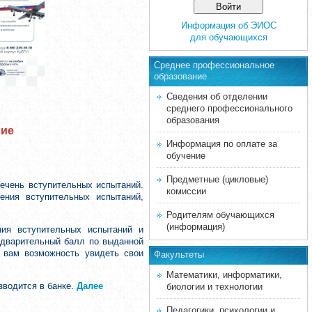
Информация об ЭИОС
для обучающихся
Среднее професcиональное
образование
Сведения об отделении
среднего профессионального
образования
ние
Информация по оплате за
обучение
Предметные (цикловые)
ечень вступительных испытаний.
комиссии
ения вступительных испытаний,
Родителям обучающихся
(информация)
ния вступительных испытаний и
редварительный балл по выданной
т вам возможность увидеть свои
Факультеты
Математики, информатики,
зводится в банке.
Далее
биологии и технологии
Педагогики, психологии и