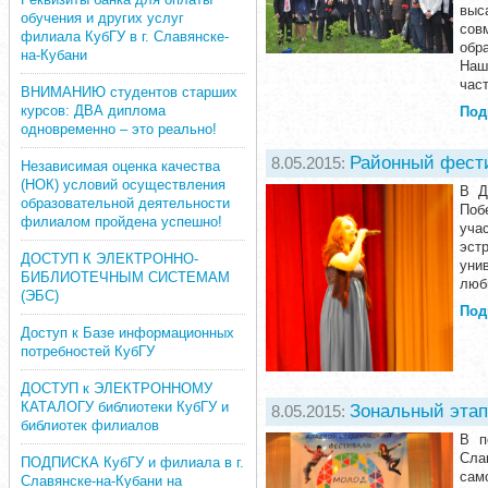
выс
обучения и других услуг
сов
филиала КубГУ в г. Славянске-
обр
на-Кубани
Наш
час
ВНИМАНИЮ студентов старших
курсов: ДВА диплома
Под
одновременно – это реально!
Районный фест
8.05.2015:
Независимая оценка качества
(НОК) условий осуществления
В Д
образовательной деятельности
Поб
филиалом пройдена успешно!
уча
эст
ДОСТУП К ЭЛЕКТРОННО-
уни
БИБЛИОТЕЧНЫМ СИСТЕМАМ
люб
(ЭБС)
Под
Доступ к Базе информационных
потребностей КубГУ
ДОСТУП к ЭЛЕКТРОННОМУ
КАТАЛОГУ библиотеки КубГУ и
Зональный этап
8.05.2015:
библиотек филиалов
В п
Сла
ПОДПИСКА КубГУ и филиала в г.
сам
Славянске-на-Кубани на