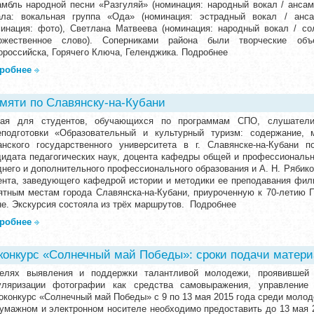
амбль народной песни «Разгуляй» (номинация: народный вокал / ансам
ала: вокальная группа «Ода» (номинация: эстрадный вокал / анса
минация: фото), Светлана Матвеева (номинация: народный вокал / сол
ожественное слово). Соперниками района были творческие объе
ороссийска, Горячего Ключа, Геленджика. Подробнее
робнее
мяти по Славянску-на-Кубани
ая для студентов, обучающихся по программам СПО, слушатели
еподготовки «Образовательный и культурный туризм: содержание, 
анского государственного университета в г. Славянске-на-Кубани 
дидата педагогических наук, доцента кафедры общей и профессиональн
днего и дополнительного профессионального образования и А. Н. Рябико
ента, заведующего кафедрой истории и методики ее преподавания фили
ятным местам города Славянска-на-Кубани, приуроченную к 70-летию 
не. Экскурсия состояла из трёх маршрутов. Подробнее
робнее
онкурс «Солнечный май Победы»: сроки подачи матери
елях выявления и поддержки талантливой молодежи, проявившей 
уляризации фотографии как средства самовыражения, управлени
оконкурс «Солнечный май Победы» с 9 по 13 мая 2015 года среди молод
бумажном и электронном носителе необходимо предоставить до 13 мая 