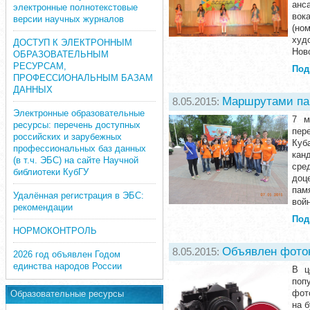
анс
электронные полнотекстовые
вок
версии научных журналов
(но
худ
ДОСТУП К ЭЛЕКТРОННЫМ
Нов
ОБРАЗОВАТЕЛЬНЫМ
РЕСУРСАМ,
Под
ПРОФЕССИОНАЛЬНЫМ БАЗАМ
ДАННЫХ
Маршрутами па
8.05.2015:
Электронные образовательные
7 м
ресурсы: перечень доступных
пер
российских и зарубежных
Куб
профессиональных баз данных
кан
(в т.ч. ЭБС) на сайте Научной
сре
библиотеки КубГУ
доц
пам
Удалённая регистрация в ЭБС:
вой
рекомендации
Под
НОРМОКОНТРОЛЬ
Объявлен фоток
8.05.2015:
2026 год объявлен Годом
единства народов России
В ц
поп
фот
Образовательные ресурсы
на 