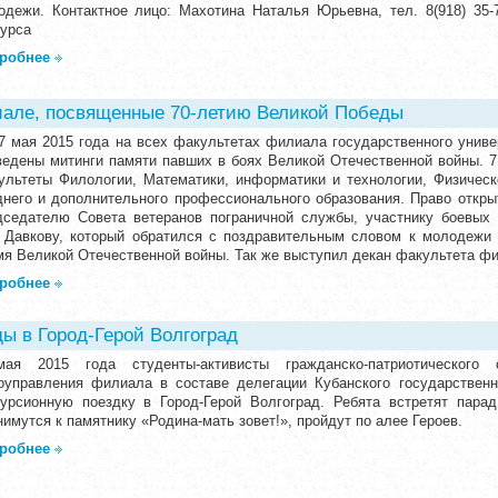
одежи. Контактное лицо: Махотина Наталья Юрьевна, тел. 8(918) 35-
курса
робнее
иале, посвященные 70-летию Великой Победы
 7 мая 2015 года на всех факультетах филиала государственного универ
ведены митинги памяти павших в боях Великой Отечественной войны. 7 
ультеты Филологии, Математики, информатики и технологии, Физическ
днего и дополнительного профессионального образования. Право откры
дседателю Совета ветеранов пограничной службы, участнику боевых 
. Давкову, который обратился с поздравительным словом к молодежи 
мя Великой Отечественной войны. Так же выступил декан факультета фи
робнее
ы в Город-Герой Волгоград
ая 2015 года студенты-активисты гражданско-патриотического 
оуправления филиала в составе делегации Кубанского государственн
курсионную поездку в Город-Герой Волгоград. Ребята встретят пар
имутся к памятнику «Родина-мать зовет!», пройдут по алее Героев.
робнее