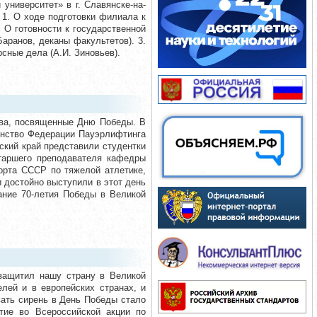
университет» в г. Славянске-на-
: 1. О ходе подготовки филиала к
 О готовности к государственной
аранов, деканы факультетов). 3.
урсные дела (А.И. Зиновьев).
тва, посвященные Дню Победы. В
венство Федерации Пауэрлифтинга
кий край представили студентки
старшего преподавателя кафедры
орта СССР по тяжелой атлетике,
 достойно выступили в этот день
ание 70-летия Победы в Великой
 защитил нашу страну в Великой
лей и в европейских странах, и
ать сирень в День Победы стало
тие во Всероссийской акции по