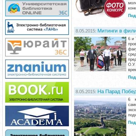
мол
кон
Под
Митинги в фил
8.05.2015:
6 и
про
фак
сре
пре
О.У
вре
Под
На Парад Побед
8.05.2015:
6 м
сам
экс
подн
Под