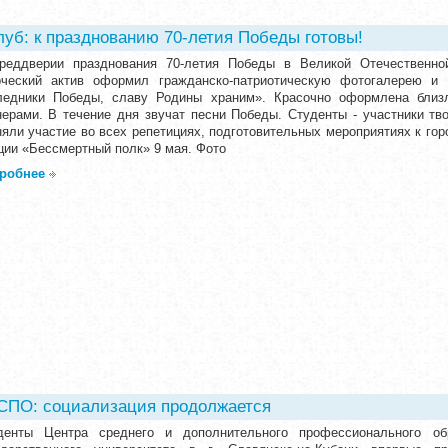
луб: к празднованию 70-летия Победы готовы!
реддверии празднования 70-летия Победы в Великой Отечественно
рческий актив оформил гражданско-патриотическую фотогалерею и
ледники Победы, славу Родины храним». Красочно оформлена близ
нерами. В течение дня звучат песни Победы. Студенты - участники тв
няли участие во всех репетициях, подготовительных мероприятиях к го
кции «Бессмертный полк» 9 мая. Фото
робнее
СПО: социализация продолжается
денты Центра среднего и дополнительного профессионального об