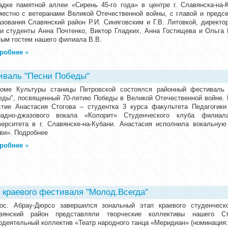
адке памятной аллеи «Сирень 45-го года» в центре г. Славянска-на
местно с ветеранами Великой Отечественной войны, с главой и предс
азования Славянский район Р.И. Синяговским и Г.В. Литовкой, директ
и студенты Анна Почтенко, Виктор Гладких, Анна Гостищева и Ольга 
тым гостем нашего филиала В.В.
робнее
иваль "Песни Победы"
оме Культуры станицы Петровской состоялся районный фестиваль 
еды", посвященный 70-летию Победы в Великой Отечественной войне. 
стие Анастасия Стогова – студентка 3 курса факультета Педагогики
радно-джазового вокала «Колорит» Студенческого клуба филиала
верситета в г. Славянске-на-Кубани. Анастасия исполнила вокальн
ви». Подробнее
робнее
 краевого фестиваля "Молод.Всегда"
ос. Абрау-Дюрсо завершился зональный этап краевого студенческ
вянский район представляли творческие коллективы нашего Ст
одеятельный коллектив «Театр народного танца «Меридиан» (номинация: