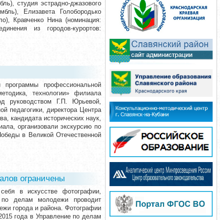
бль), студия эстрадно-джазового
мбль), Елизавета Голобородько
о), Кравченко Нина (номинация:
динения из городов-курортов:
 программы профессиональной
методика, технологии» филиала
под руководством Г.П. Юрьевой,
ой педагогики, директора Центра
ва, кандидата исторических наук,
ала, организовали экскурсию по
Победы в Великой Отечественной
алов ограничены
себя в искусстве фотографии,
е по делам молодежи проводит
ежи города и района. Фотографии
2015 года в Управление по делам