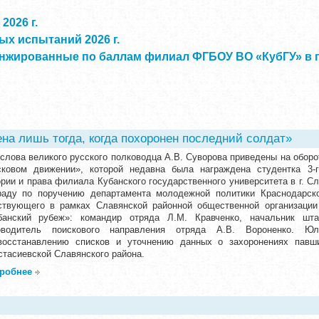
2026 г.
х испытаний 2026 г.
нжированные по баллам филиал ФГБОУ ВО «КубГУ» в г.
ена лишь тогда, когда похоронен последний солдат»
 слова великого русского полководца А.В. Суворова приведены на оборо
сковом движении», которой недавна была награждена студентка 3-г
ории и права филиала Кубанского государственного университета в г. С
раду по поручению департамента молодежной политики Краснодарско
ствующего в рамках Славянской районной общественной организации
банский рубеж»: командир отряда Л.М. Кравченко, начальник ш
оводитель поискового направления отряда А.В. Вороненко. 
восстанавлению списков и уточнению данных о захоронениях павши
стасиевской Славянского района.
робнее