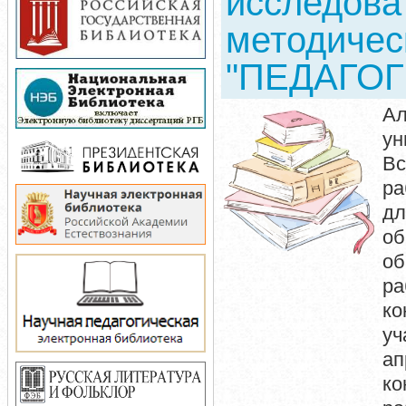
исследова
методичес
"ПЕДАГО
Ал
ун
Вс
ра
дл
об
об
ра
ко
уч
ап
ко