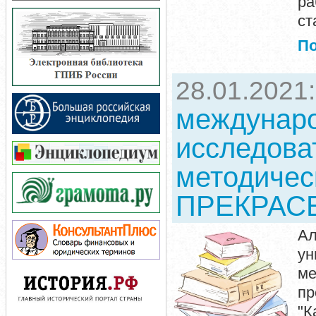
ра
ст
П
28.01.2021
междунаро
исследова
методичес
ПРЕКРАСЕ
Ал
ун
м
пр
"К