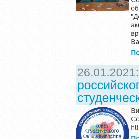
о
"Д
ак
вр
B
П
26.01.2021
российског
студенчес
Ви
С
ht
П