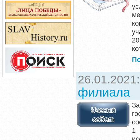
у
ме
ко
уч
20
ко
П
26.01.2021
филиала
За
го
со
1 
ис