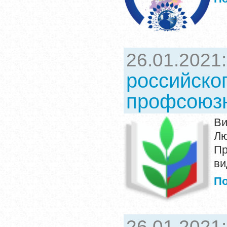
26.01.2021
российског
профсоюзн
Ви
Л
Пр
в
П
26.01.2021