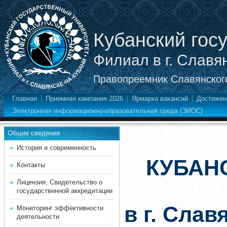
Кубанский гос
Филиал в г. Славя
Правопреемник Славянского
Главная
Приемная кампания 2026
Ярмарка вакансий
Достижен
Электронная информационно-образовательная среда (ЭИОС)
Общие сведения
История и современность
КУБАН
Контакты
Лицензия, Свидетельство о
государственной аккредитации
в г. Слав
Мониторинг эффективности
деятельности