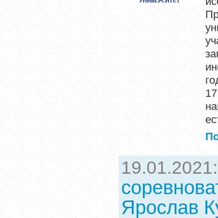
и
Пр
ун
уч
з
ин
го
17
н
ес
П
19.01.2021
соревноват
Ярослав К