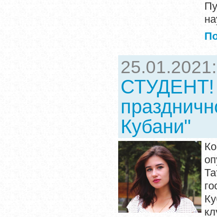
Пу
на
П
25.01.2021
СТУДЕНТ! 
праздничн
Кубани"
Ко
оп
Т
г
Ку
кл