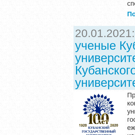
сп
П
20.01.2021
ученые Ку
университ
Кубанског
университ
Пр
к
у
го
е