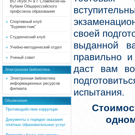
ВО «КубГУ» в г. Славянске-на-
Кубани Общероссийского
вступите
профсоюза образования
экзаменацион
Спортивный клуб
"Буревестник"
своей подгот
Студенческий клуб
выданной ва
Учебно-методический отдел
правильно и
Ученый совет
даст вам во
Электронная библиотека
подготовит
Электронная библиотека
информационных ресурсов
филиала
испытания.
Объявления
Стоимос
Противодействие коррупции
одно
Документы о порядке оказания
платных образовательных услуг
Реквизиты банка для оплаты