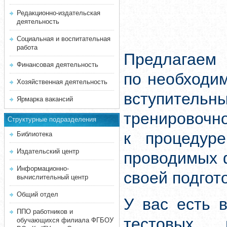
Редакционно-издательская
деятельность
Социальная и воспитательная
работа
Предлагаем 
Финансовая деятельность
по необходи
Хозяйственная деятельность
вступитель
Ярмарка вакансий
тренировочн
Структурные подразделения
к процедуре
Библиотека
Издательский центр
проводимых 
Информационно-
своей подгот
вычислительный центр
Общий отдел
У вас есть 
ППО работников и
тестовых 
обучающихся филиала ФГБОУ