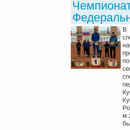
Чемпионат
Федерально
В 
сп
на
пр
по
се
сп
пе
Ку
Ку
Ро
м 
бы