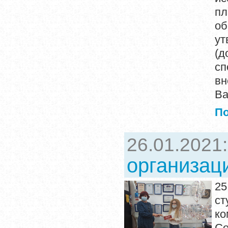
пл
об
ут
(д
с
вн
Ва
П
26.01.2021
организац
25
ст
ко
Со