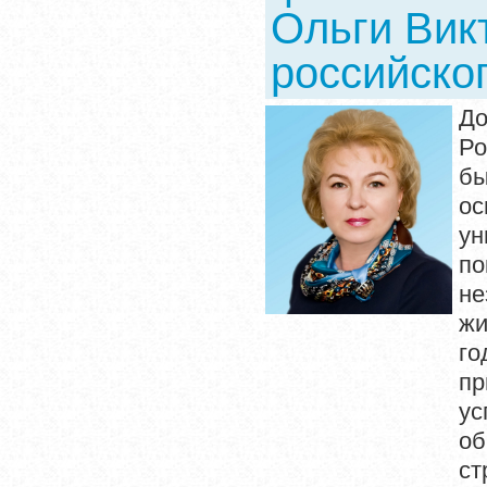
Ольги Вик
российско
До
Ро
бы
ос
у
по
не
жи
го
пр
ус
об
ст