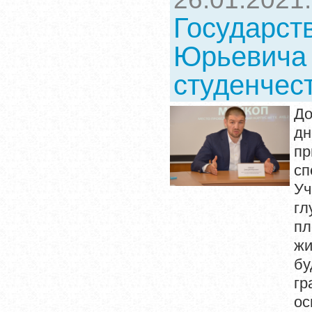
Государст
Юрьевича 
студенчес
До
дн
п
сп
У
гл
пл
жи
бу
гр
ос