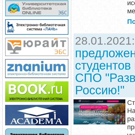
ис
ме
П
28.01.2021
предложен
студентов
СПО "Разв
Россию!"
С
На
ра
пр