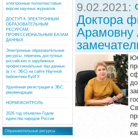
электронные полнотекстовые
9.02.2021:
версии научных журналов
Доктора ф
ДОСТУП К ЭЛЕКТРОННЫМ
ОБРАЗОВАТЕЛЬНЫМ
Арамовну 
РЕСУРСАМ,
ПРОФЕССИОНАЛЬНЫМ БАЗАМ
ДАННЫХ
замечател
Электронные образовательные
ресурсы: перечень доступных
Юб
российских и зарубежных
пр
профессиональных баз данных
(в т.ч. ЭБС) на сайте Научной
сф
библиотеки КубГУ
до
Удалённая регистрация в ЭБС:
за
рекомендации
го
НОРМОКОНТРОЛЬ
С
2026 год объявлен Годом
пр
единства народов России
ле
Образовательные ресурсы
к