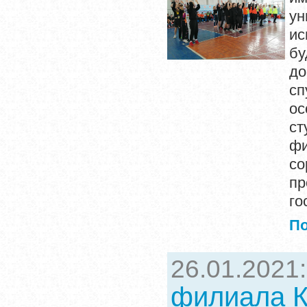
ун
ис
бу
до
сп
о
ст
фи
с
п
го
П
26.01.2021
филиала К