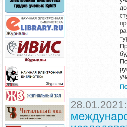
уч
до
с
пр
ра
ту
Пр
бу
По
ру
уч
П
28.01.2021
междунаро