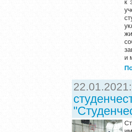
к 
у
ст
ук
жи
со
за
и 
П
22.01.2021
студенчес
"Студенче
Ст
им