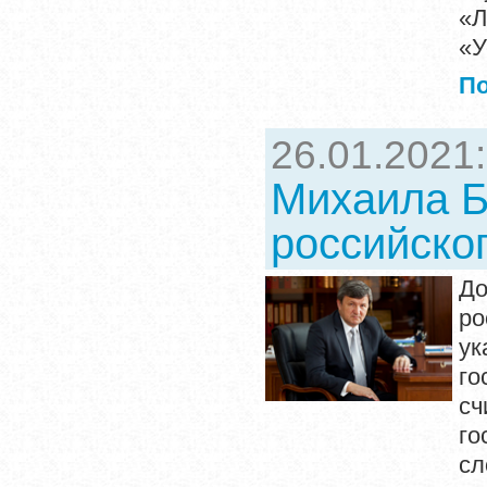
«Л
«У
П
26.01.2021
Михаила Б
российско
До
ро
у
го
сч
го
сл