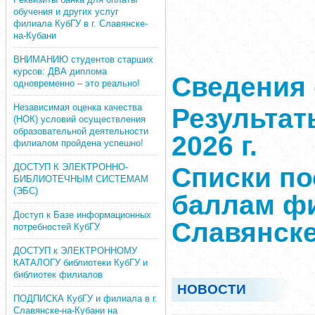
обучения и других услуг
филиала КубГУ в г. Славянске-
на-Кубани
ВНИМАНИЮ студентов старших
курсов: ДВА диплома
Сведения 
одновременно – это реально!
Независимая оценка качества
Результат
(НОК) условий осуществления
образовательной деятельности
2026 г.
филиалом пройдена успешно!
ДОСТУП К ЭЛЕКТРОННО-
Списки п
БИБЛИОТЕЧНЫМ СИСТЕМАМ
(ЭБС)
баллам фи
Доступ к Базе информационных
Славянске
потребностей КубГУ
ДОСТУП к ЭЛЕКТРОННОМУ
КАТАЛОГУ библиотеки КубГУ и
библиотек филиалов
НОВОСТИ
ПОДПИСКА КубГУ и филиала в г.
Славянске-на-Кубани на