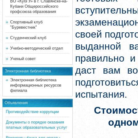
ВО «КубГУ» в г. Славянске-на-
Кубани Общероссийского
вступите
профсоюза образования
экзаменацион
Спортивный клуб
"Буревестник"
своей подгот
Студенческий клуб
выданной ва
Учебно-методический отдел
правильно и
Ученый совет
даст вам во
Электронная библиотека
подготовит
Электронная библиотека
информационных ресурсов
филиала
испытания.
Объявления
Стоимос
Противодействие коррупции
одно
Документы о порядке оказания
платных образовательных услуг
Реквизиты банка для оплаты