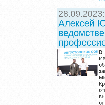
28.09.2023
Алексей Ю
ведомстве
професси
В 
Ив
о
за
М
Кр
от
вн
он