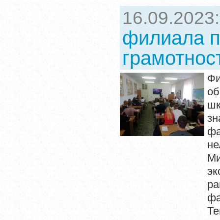
16.09.2023
филиала п
грамотнос
Ф
об
шк
зн
фа
н
Ми
эк
р
фа
Те