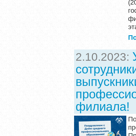
(
го
фи
эт
П
2.10.2023:
сотрудники
выпускник
профессио
филиала!
П
пр
Пр