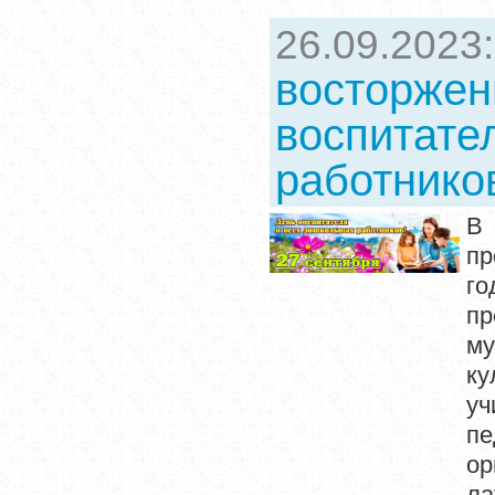
26.09.2023
восторжен
воспитате
работнико
В 
пр
г
пр
му
ку
уч
п
ор
ла