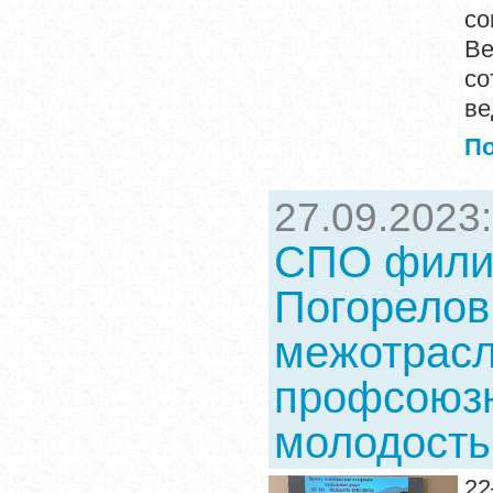
со
Ве
со
ве
П
27.09.2023
СПО филиа
Погорелов
межотрас
профсоюзн
молодость
22