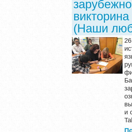
зарубежно
викторина 
(Наши люб
26
ис
яз
р
фи
Ба
за
оз
вы
и 
Ta
П