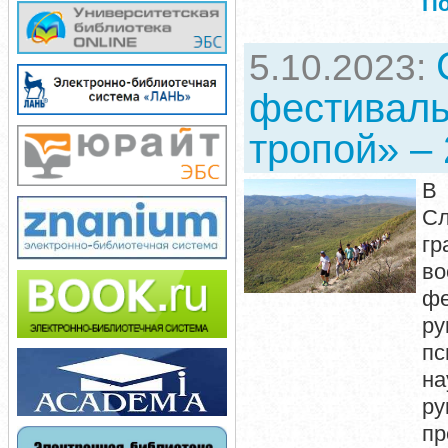
П
5.10.2023:
фестиваль
тропой» –
В 
Сл
гр
во
фе
ру
пс
н
ру
п