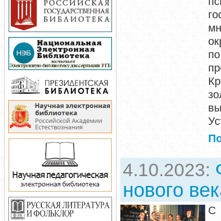
п
го
мн
ок
по
п
Кр
зо
вы
Ус
П
4.10.2023:
нового век
С 