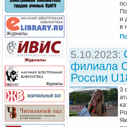
п
По
и 
в 
П
5.10.2023:
филиала С
России U1
3 
ат
ка
Ро
Як