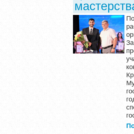
мастерств
По
р
ор
За
пр
уч
ко
Кр
М
го
го
сп
го
П