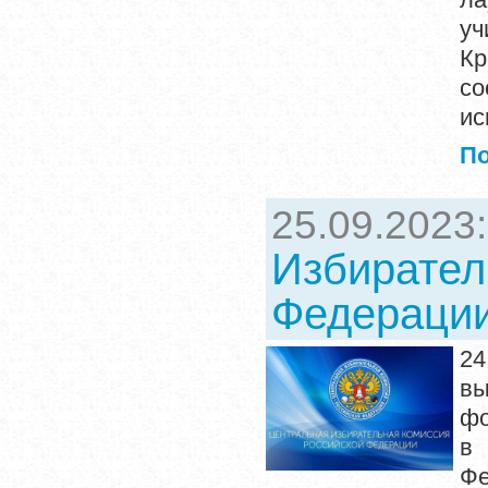
уч
К
со
ис
П
25.09.2023
Избирател
Федерации
24
в
фо
в 
Фе