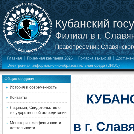
Кубанский гос
Филиал в г. Славя
Правопреемник Славянского
Главная
Приемная кампания 2026
Ярмарка вакансий
Достижен
Электронная информационно-образовательная среда (ЭИОС)
Общие сведения
История и современность
КУБАН
Контакты
Лицензия, Свидетельство о
государственной аккредитации
в г. Слав
Мониторинг эффективности
деятельности