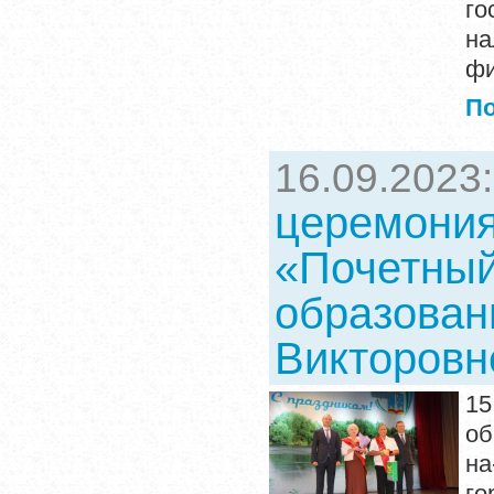
го
на
фи
П
16.09.2023
церемония
«Почетный
образован
Викторовн
15
об
на
г