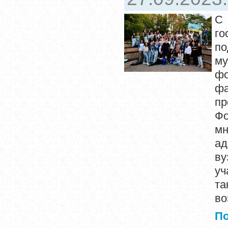
С
го
по
му
ф
фа
пр
Ф
мн
ад
ву
уч
т
во
П