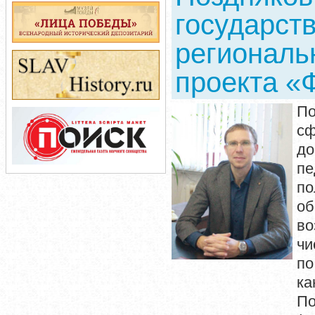
государст
региональ
проекта «
П
сф
до
пе
п
об
во
чи
по
ка
По