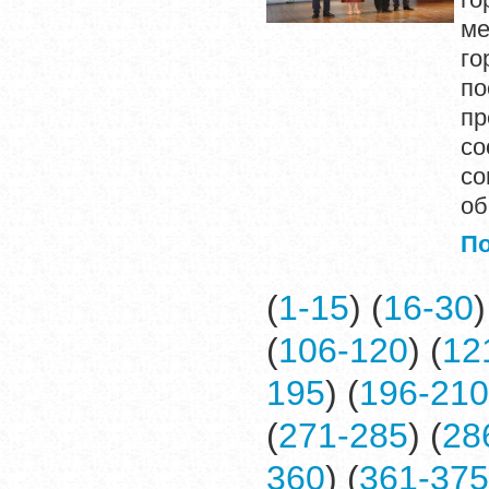
ме
го
п
пр
с
со
об
П
(
1-15
) (
16-30
)
(
106-120
) (
12
195
) (
196-210
(
271-285
) (
28
360
) (
361-375