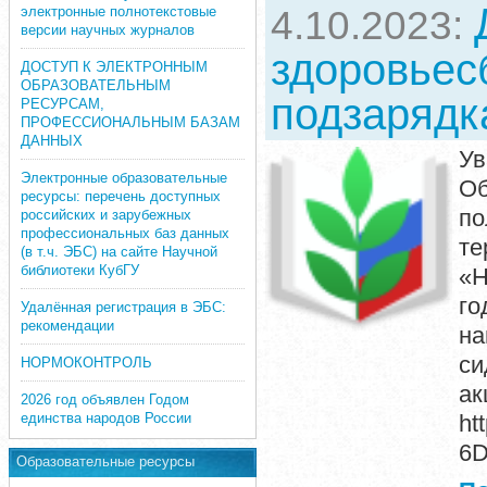
электронные полнотекстовые
4.10.2023:
версии научных журналов
здоровьес
ДОСТУП К ЭЛЕКТРОННЫМ
ОБРАЗОВАТЕЛЬНЫМ
подзарядк
РЕСУРСАМ,
ПРОФЕССИОНАЛЬНЫМ БАЗАМ
ДАННЫХ
У
Электронные образовательные
Об
ресурсы: перечень доступных
п
российских и зарубежных
профессиональных баз данных
те
(в т.ч. ЭБС) на сайте Научной
библиотеки КубГУ
«Н
го
Удалённая регистрация в ЭБС:
рекомендации
на
си
НОРМОКОНТРОЛЬ
а
2026 год объявлен Годом
единства народов России
ht
6
Образовательные ресурсы