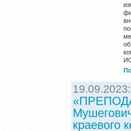
из
ф
вн
по
м
об
ко
ИО
П
19.09.2023
«ПРЕПОДА
Мушегович
краевого 