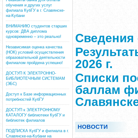
обучения и других услуг
филиала КубГУ в г. Славянске-
на-Кубани
ВНИМАНИЮ студентов старших
курсов: ДВА диплома
Сведения 
одновременно – это реально!
Независимая оценка качества
Результат
(НОК) условий осуществления
образовательной деятельности
2026 г.
филиалом пройдена успешно!
ДОСТУП К ЭЛЕКТРОННО-
Списки п
БИБЛИОТЕЧНЫМ СИСТЕМАМ
(ЭБС)
баллам фи
Доступ к Базе информационных
Славянске
потребностей КубГУ
ДОСТУП к ЭЛЕКТРОННОМУ
КАТАЛОГУ библиотеки КубГУ и
библиотек филиалов
НОВОСТИ
ПОДПИСКА КубГУ и филиала в г.
Славянске-на-Кубани на