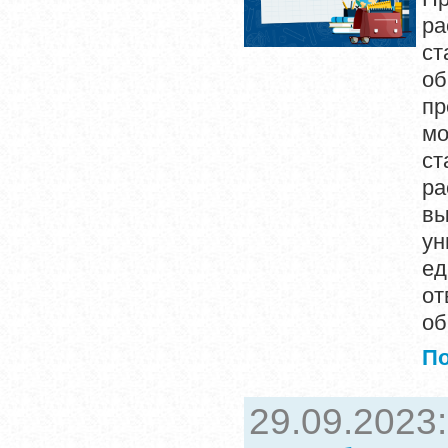
ра
с
об
п
м
ст
ра
вы
ун
е
от
об
П
29.09.2023