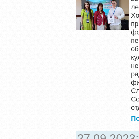
ле
Хо
пр
фо
п
об
к
не
ра
фи
Сл
Со
от
П
27.09.2023