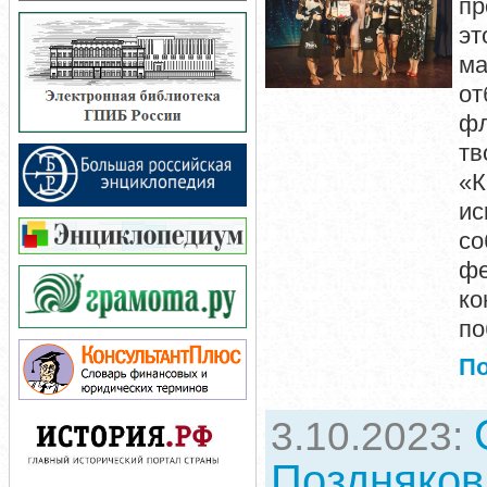
пр
эт
ма
от
фл
тв
«К
ис
со
фе
к
по
П
3.10.2023:
Поздняков