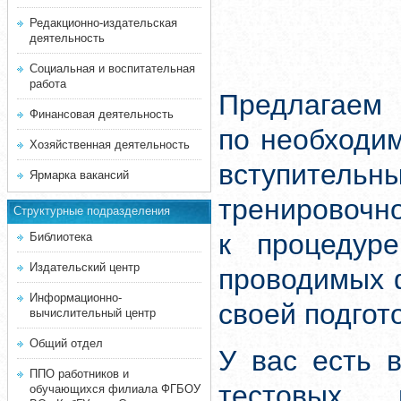
Редакционно-издательская
деятельность
Социальная и воспитательная
работа
Предлагаем 
Финансовая деятельность
по необходи
Хозяйственная деятельность
вступитель
Ярмарка вакансий
тренировочн
Структурные подразделения
к процедуре
Библиотека
Издательский центр
проводимых 
Информационно-
своей подгот
вычислительный центр
Общий отдел
У вас есть 
ППО работников и
тестовых 
обучающихся филиала ФГБОУ