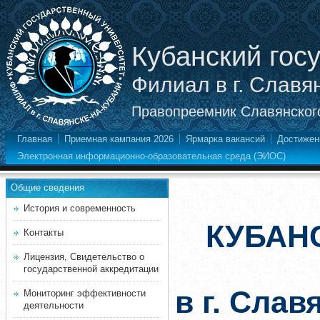
Кубанский гос
Филиал в г. Славя
Правопреемник Славянского
Главная
Приемная кампания 2026
Ярмарка вакансий
Достижен
Электронная информационно-образовательная среда (ЭИОС)
Общие сведения
История и современность
КУБАН
Контакты
Лицензия, Свидетельство о
государственной аккредитации
в г. Слав
Мониторинг эффективности
деятельности