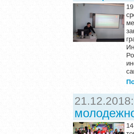
19
с
ме
за
гр
Ин
Ро
ин
са
П
21.12.2018
молодежно
1
то