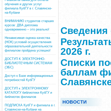
обучения и других услуг
филиала КубГУ в г. Славянске-
на-Кубани
ВНИМАНИЮ студентов старших
курсов: ДВА диплома
Сведения 
одновременно – это реально!
Независимая оценка качества
Результат
(НОК) условий осуществления
образовательной деятельности
2026 г.
филиалом пройдена успешно!
ДОСТУП К ЭЛЕКТРОННО-
Списки п
БИБЛИОТЕЧНЫМ СИСТЕМАМ
(ЭБС)
баллам фи
Доступ к Базе информационных
Славянске
потребностей КубГУ
ДОСТУП к ЭЛЕКТРОННОМУ
КАТАЛОГУ библиотеки КубГУ и
библиотек филиалов
НОВОСТИ
ПОДПИСКА КубГУ и филиала в г.
Славянске-на-Кубани на