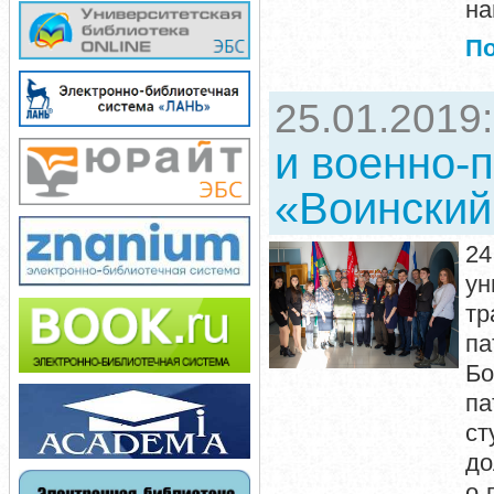
на
П
25.01.2019
и военно-
«Воинский 
24
ун
т
па
Б
па
ст
до
о 