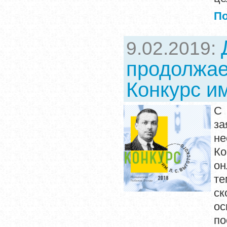
П
9.02.2019:
продолжае
Конкурс им
С 
за
н
Ко
он
те
ск
ос
по