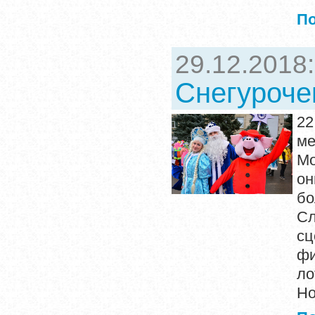
П
29.12.2018
Снегуроче
2
ме
Мо
он
бо
Сл
сц
фи
л
Но