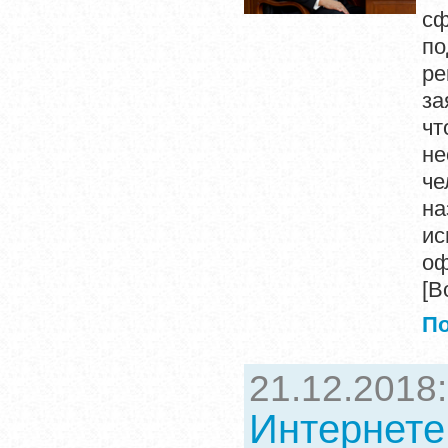
сф
по
ре
за
чт
не
че
на
ис
оф
[В
П
21.12.2018
Интернете