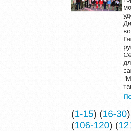
мо
уд
Ди
в
Га
ру
Се
дл
с
"М
та
П
(
1-15
) (
16-30
)
(
106-120
) (
12