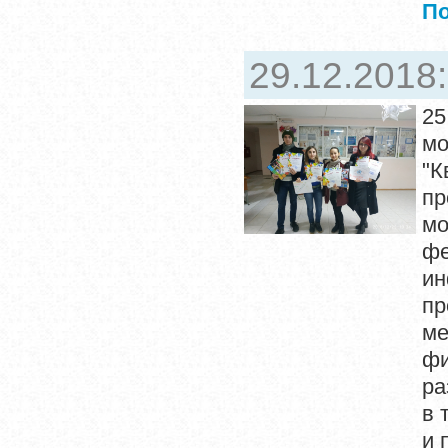
П
29.12.2018
25
мо
"К
пр
мо
фе
ин
пр
ме
ф
ра
в 
и 