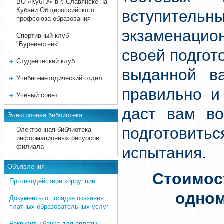
ВО «КубГУ» в г. Славянске-на-
Кубани Общероссийского
вступите
профсоюза образования
экзаменацион
Спортивный клуб
"Буревестник"
своей подгот
Студенческий клуб
выданной ва
Учебно-методический отдел
правильно и
Ученый совет
даст вам во
Электронная библиотека
подготовит
Электронная библиотека
информационных ресурсов
филиала
испытания.
Объявления
Стоимос
Противодействие коррупции
одно
Документы о порядке оказания
платных образовательных услуг
Реквизиты банка для оплаты