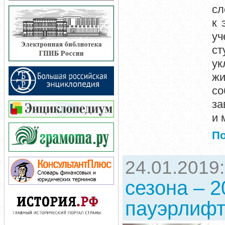
сл
к 
у
ст
ук
жи
со
за
и 
П
24.01.2019
сезона – 2
пауэрлифт