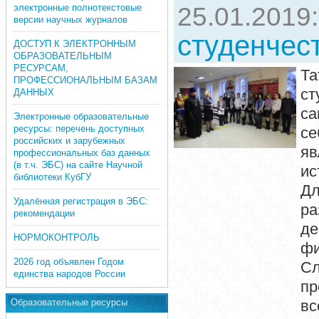
электронные полнотекстовые
25.01.2019
версии научных журналов
студенчест
ДОСТУП К ЭЛЕКТРОННЫМ
ОБРАЗОВАТЕЛЬНЫМ
РЕСУРСАМ,
Та
ПРОФЕССИОНАЛЬНЫМ БАЗАМ
ст
ДАННЫХ
са
Электронные образовательные
ресурсы: перечень доступных
се
российских и зарубежных
яв
профессиональных баз данных
(в т.ч. ЭБС) на сайте Научной
ис
библиотеки КубГУ
Д
Удалённая регистрация в ЭБС:
ра
рекомендации
де
НОРМОКОНТРОЛЬ
фи
2026 год объявлен Годом
Сл
единства народов России
пр
Образовательные ресурсы
вс