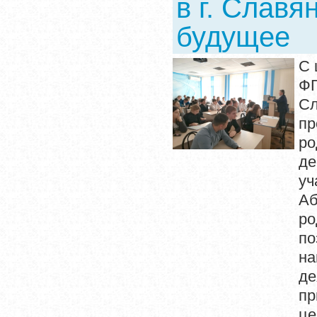
в г. Славя
будущее
С 
ФГ
Сл
п
ро
д
уч
Аб
ро
п
н
де
пр
це