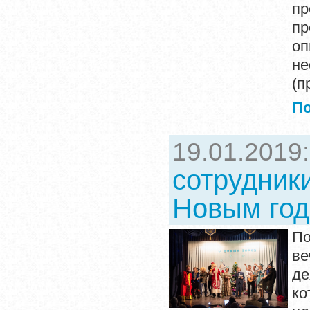
пр
пр
оп
н
(п
П
19.01.2019
сотрудник
Новым год
По
в
де
ко