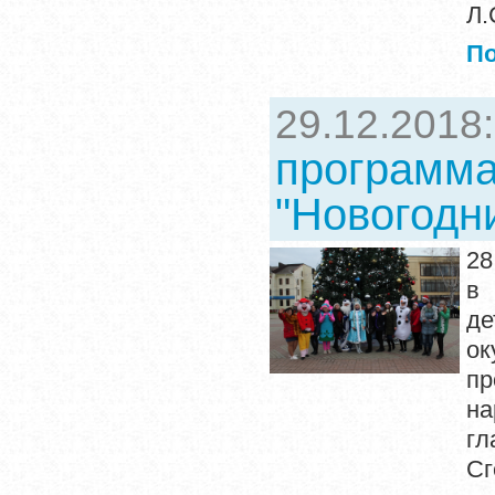
Л.
П
29.12.2018
программа
"Новогодн
28
в 
де
ок
пр
на
гл
Сг