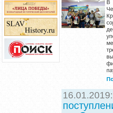
В 
Ч
Кр
со
де
уп
ме
тр
вы
фи
па
П
16.01.2019
поступлен