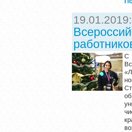
П
19.01.2019
Всероссий
работнико
С
Вс
«
н
Ст
о
ун
ч
к
в