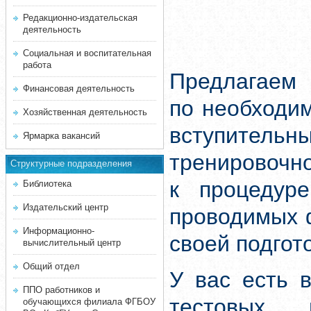
Редакционно-издательская
деятельность
Социальная и воспитательная
работа
Предлагаем 
Финансовая деятельность
по необходи
Хозяйственная деятельность
вступитель
Ярмарка вакансий
тренировочн
Структурные подразделения
к процедуре
Библиотека
Издательский центр
проводимых 
Информационно-
своей подгот
вычислительный центр
Общий отдел
У вас есть 
ППО работников и
тестовых 
обучающихся филиала ФГБОУ