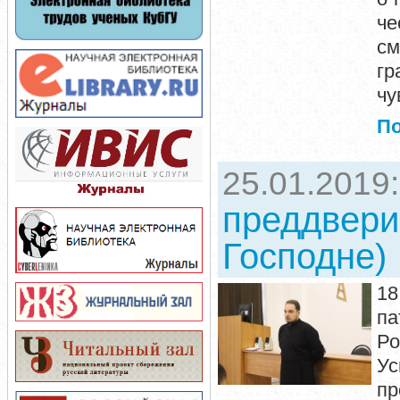
че
см
гр
чу
П
25.01.2019
преддвери
Господне)
18
па
Ро
У
п