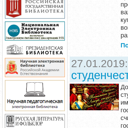
пр
ва
ку
во
ра
П
27.01.2019
студенчес
До
ст
и
го
сч
го