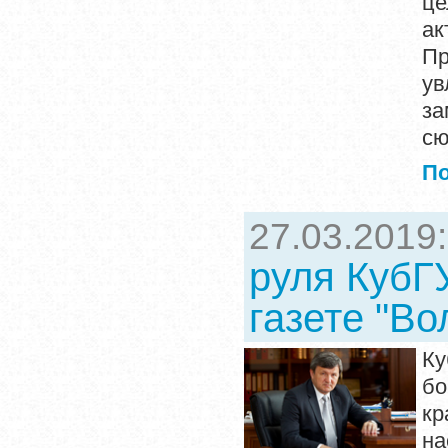
це
ак
Пр
ув
з
сю
П
27.03.2019
руля КубГ
газете "Во
К
бо
кр
на