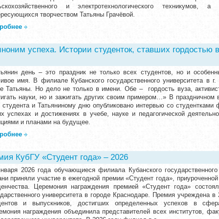
ьскохозяйственного и электротехнологического техникумов, а 
ересующихся творчеством Татьяны Грачёвой.
робнее
иноним успеха. Истории студенток, ставших гордостью 
тьянин день – это праздник не только всех студентов, но и особенн
сивое имя. В филиале Кубанского государственного университета в г.
ие Татьяны. Но дело не только в имени. Обе – гордость вуза, активис
тигать науки, но и зажигать других своим примером…» В праздничном 
 студента и Татьяниному дню опубликовано интервью со студентками ф
их успехах и достижениях в учебе, науке и педагогической деятельн
ициями и планами на будущее.
робнее
мия КубГУ «Студент года» – 2026
января 2026 года обучающиеся филиала Кубанского государственного у
ани приняли участие в ежегодной премии «Студент года», приуроченной
денчества. Церемония награждения премией «Студент года» состоял
ударственного университета в городе Краснодаре. Премия учреждена в 2
дентов и выпускников, достигших определенных успехов в сфера
емония награждения объединила представителей всех институтов, фак