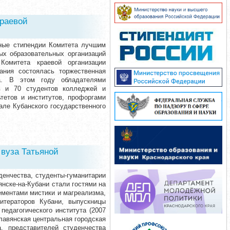
краевой
нные стипендии Комитета лучшим
х образовательных организаций
Комитета краевой организации
ания состоялась торжественная
а. В этом году обладателями
в и 70 студентов колледжей и
тетов и институтов, профоргами
але Кубанского государственного
вуза Татьяной
денчества, студенты-гуманитарии
нске-на-Кубани стали гостями на
ементами мистики и магреализма,
тераторов Кубани, выпускницы
педагогического института (2007
лавянская центральная городская
, представителей студенчества