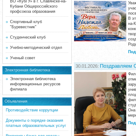
ВО «КубГУ» в г. Славянске-на-
Ува
Кубани Общероссийского
уча
профсоюза образования
пос
В э
Спортивный клуб
на-
"Буревестник"
кон
тво
Студенческий клуб
соз
Роди
Учебно-методический отдел
Под
Ученый совет
Поздравляем С
30.01.2026:
Электронная библиотека
Фил
Электронная библиотека
отм
информационных ресурсов
зар
филиала
уни
пло
фил
Объявления
сту
Противодействие коррупции
Она
мер
Документы о порядке оказания
Под
платных образовательных услуг
Реквизиты банка для оплаты