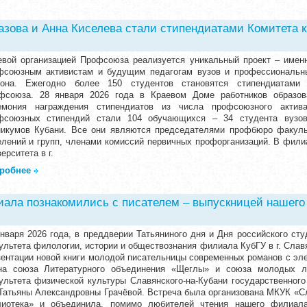
азова и Анна Киселева стали стипендиатами Комитета 
евой организацией Профсоюза реализуется уникальный проект – име
фсоюзным активистам и будущим педагогам вузов и профессиональны
иона. Ежегодно более 150 студентов становятся стипендиатами 
фсоюза. 28 января 2026 года в Краевом Доме работников образов
емония награждения стипендиатов из числа профсоюзного актив
фсоюзных стипендий стали 104 обучающихся – 34 студента вузо
никумов Кубани. Все они являются председателями профбюро факуль
елений и групп, членами комиссий первичных профорганизаций. В фили
ерситета в г.
робнее
ала познакомились с писателем – выпускницей нашего 
января 2026 года, в преддверии Татьяниного дня и Дня российского сту
ультета филологии, истории и обществознания филиала КубГУ в г. Славя
зентации новой книги молодой писательницы современных романов с эл
на союза Литературного объединения «Щеглы» и союза молодых ли
ультета физической культуры Славянского-на-Кубани государственного 
 Татьяны Александровны Грачёвой. Встреча была организована МКУК «С
лиотека» и объединила, помимо любителей чтения нашего филиала