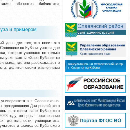
также абонентов библиотеки,
вуза и примером
ый день для тех, кто носит это
 Славянске-на-Кубани учатся две
тки, которые успевают не только
выпуске газеты «Заря Кубани» ко
илиала, где они рассказывают о
ости, делятся своим жизненными
ниверситета в г. Славянске-на-
 к празднованию Дня российского
ась в актовом зале Кубанского
023 году, ее цель – чествование
х деятельности университета.
ультетов и филиалов Кубанского