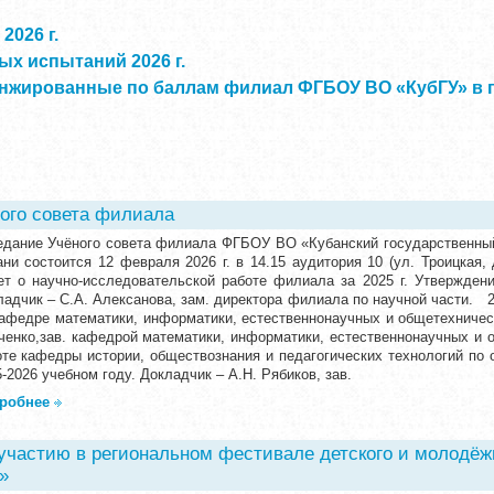
2026 г.
х испытаний 2026 г.
нжированные по баллам филиал ФГБОУ ВО «КубГУ» в г.
ого совета филиала
едание Учёного совета филиала ФГБОУ ВО «Кубанский государственный 
ани состоится 12 февраля 2026 г. в 14.15 аудитория 10 (ул. Тро
ет о научно-исследовательской работе филиала за 2025 г. Утвержден
ладчик – С.А. Алексанова, зам. директора филиала по научной части. 2
кафедре математики, информатики, естественнонаучных и общетехничес
ченко,зав. кафедрой математики, информатики, естественнонаучных и 
оте кафедры истории, обществознания и педагогических технологий по о
-2026 учебном году. Докладчик – А.Н. Рябиков, зав.
робнее
участию в региональном фестивале детского и молодёж
»