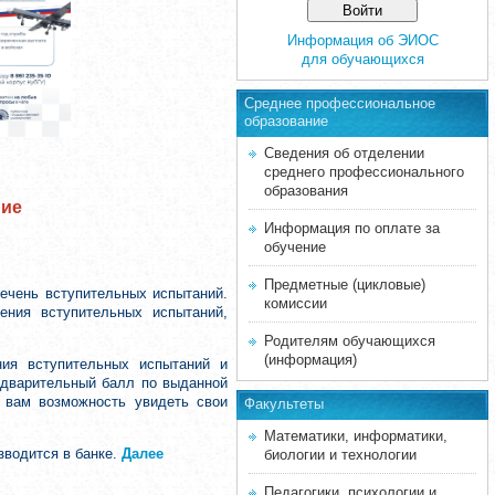
Информация об ЭИОС
для обучающихся
Среднее професcиональное
образование
Сведения об отделении
среднего профессионального
образования
ние
Информация по оплате за
обучение
Предметные (цикловые)
ечень вступительных испытаний.
комиссии
ения вступительных испытаний,
Родителям обучающихся
(информация)
ния вступительных испытаний и
редварительный балл по выданной
т вам возможность увидеть свои
Факультеты
Математики, информатики,
зводится в банке.
Далее
биологии и технологии
Педагогики, психологии и