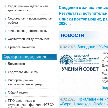
Редакционно-издательская
Сведения о зачисленных 
деятельность
Результаты вступительны
Социальная и воспитательная
Списки поступающих, ра
работа
2026 г.
Финансовая деятельность
НОВОСТИ
Хозяйственная деятельность
Заседание Учён
6.02.2026:
Ярмарка вакансий
Зас
Структурные подразделения
Куб
Отч
Библиотека
Док
на 
Издательский центр
Рад
раб
Информационно-
2025
вычислительный центр
Под
Общий отдел
Приглашение к 
4.02.2026:
ППО работников и
«Вера. Надежда. Любовь
обучающихся филиала ФГБОУ