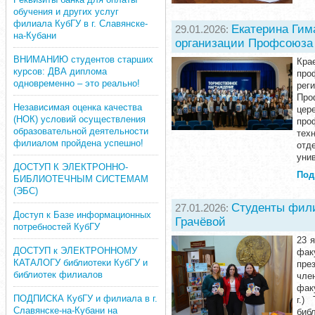
обучения и других услуг
филиала КубГУ в г. Славянске-
Екатерина Гим
29.01.2026:
на-Кубани
организации Профсоюза
ВНИМАНИЮ студентов старших
Кра
курсов: ДВА диплома
про
одновременно – это реально!
рег
Про
Независимая оценка качества
цер
(НОК) условий осуществления
про
образовательной деятельности
тех
филиалом пройдена успешно!
отд
унив
ДОСТУП К ЭЛЕКТРОННО-
Под
БИБЛИОТЕЧНЫМ СИСТЕМАМ
(ЭБС)
Студенты фили
27.01.2026:
Доступ к Базе информационных
Грачёвой
потребностей КубГУ
23 
ДОСТУП к ЭЛЕКТРОННОМУ
фак
КАТАЛОГУ библиотеки КубГУ и
пре
библиотек филиалов
чле
фак
ПОДПИСКА КубГУ и филиала в г.
г.)
Славянске-на-Кубани на
биб