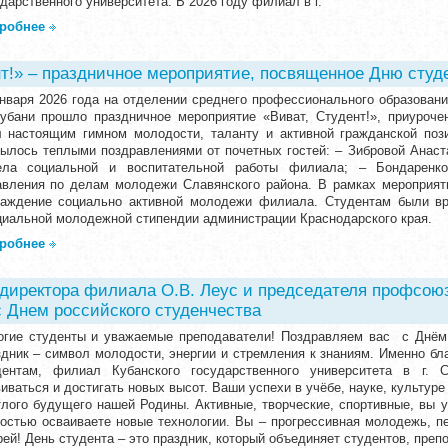
дарственного университета. В 2026 году филиал в г.
робнее
нт!» – праздничное мероприятие, посвященное Дню студ
января 2026 года на отделении среднего профессионального образовани
Кубани прошло праздничное мероприятие «Виват, Студент!», приуроче
л настоящим гимном молодости, таланту и активной гражданской по
рылось теплыми поздравлениями от почетных гостей: – Зибровой Анаст
ела социальной и воспитательной работы филиала; – Бондаренк
авления по делам молодежи Славянского района. В рамках мероприят
раждение социально активной молодежи филиала. Студентам были вр
циальной молодежной стипендии администрации Краснодарского края.
робнее
директора филиала О.В. Леус и председателя профсою
с Днем российского студенчества
огие студенты и уважаемые преподаватели! Поздравляем вас с Днём 
здник – символ молодости, энергии и стремления к знаниям. Именно б
дентам, филиал Кубанского государственного университета в г. С
иваться и достигать новых высот. Ваши успехи в учёбе, науке, культуре
тлого будущего нашей Родины. Активные, творческие, спортивные, вы 
костью осваиваете новые технологии. Вы – прогрессивная молодежь, п
ей! День студента – это праздник, который объединяет студентов, препо