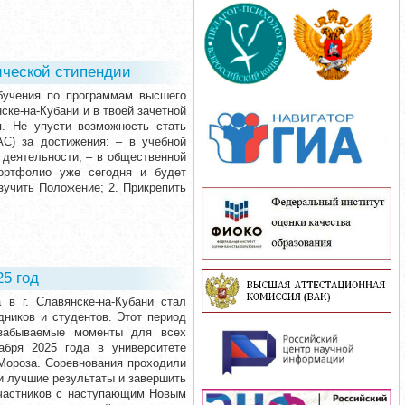
ической стипендии
бучения по программам высшего
ске-на-Кубани и в твоей зачетной
я. Не упусти возможность стать
АС) за достижения: – в учебной
 деятельности; – в общественной
портфолио уже сегодня и будет
зучить Положение; 2. Прикрепить
5 год
 в г. Славянске-на-Кубани стал
дников и студентов. Этот период
забываемые моменты для всех
бря 2025 года в университете
Мороза. Соревнования проходили
и лучшие результаты и завершить
участников с наступающим Новым