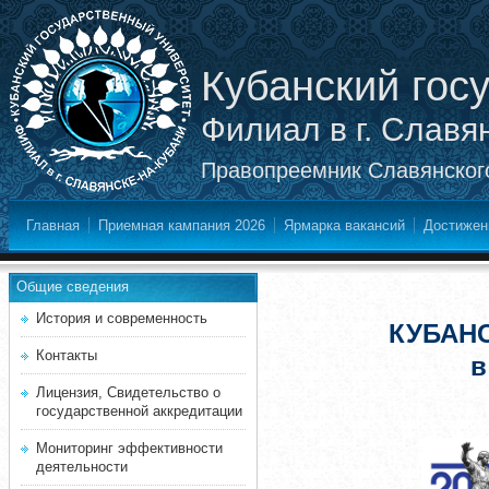
Кубанский гос
Филиал в г. Славя
Правопреемник Славянского
Главная
Приемная кампания 2026
Ярмарка вакансий
Достижен
Общие сведения
История и современность
КУБАН
Контакты
в
Лицензия, Свидетельство о
государственной аккредитации
Мониторинг эффективности
деятельности