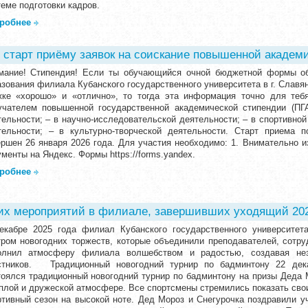
еме подготовки кадров.
робнее
 старт приёму заявок на соискание повышенной академ
мание! Стипендия! Если ты обучающийся очной бюджетной формы о
зования филиала Кубанского государственного университета в г. Славян
жке «хорошо» и «отлично», то тогда эта информация точно для теб
учателем повышенной государственной академической стипендии (ПГ
тельности; – в научно-исследовательской деятельности; – в спортивной
тельности; – в культурно-творческой деятельности. Старт приема 
ершен 26 января 2026 года. Для участия необходимо: 1. Внимательно и
менты на Яндекс. Формы https://forms.yandex.
робнее
их мероприятий в филиале, завершивших уходящий 202
екабре 2025 года филиал Кубанского государственного университета
тром новогодних торжеств, которые объединили преподавателей, сотру
олнил атмосферу филиала волшебством и радостью, создавая не
стников. Традиционный новогодний турнир по бадминтону 22 дека
тоялся традиционный новогодний турнир по бадминтону на призы Деда 
еплой и дружеской атмосфере. Все спортсмены стремились показать сво
ртивный сезон на высокой ноте. Дед Мороз и Снегурочка поздравили 