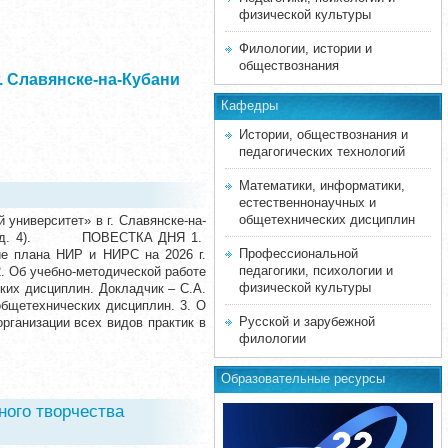
физической культуры
Филологии, истории и
обществознания
 Славянске-на-Кубани
Кафедры
Истории, обществознания и
педагогических технологий
Математики, информатики,
естественнонаучных и
общетехнических дисциплин
университет» в г. Славянске-на-
ицкая, д. 4). ПОВЕСТКА ДНЯ 1.
Профессиональной
ие плана НИР и НИРС на 2026 г.
педагогики, психологии и
. Об учебно-методической работе
физической культуры
ких дисциплин. Докладчик – С.А.
общетехнических дисциплин. 3. О
Русской и зарубежной
рганизации всех видов практик в
филологии
Образовательные ресурсы
ного творчества