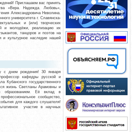
ждений! Приглашаем вас принять
тва «Вера. Надежда. Любовь»,
гения Александровича Неволина.
ного университета г. Славянска-
ктуальных и (или) творческих
ей и молодёжи, реализацию их
зыкантов, танцоров и поэтов на
и и культурное наследие нашей
ву с днем рождения! 30 января
 профессор кафедры русской и
ла Кубанского государственного
 Вся жизнь Светланы Арамовны и
 и образованием. Её вклад в
профессиональное сообщество,
события для каждого слушателя!
льтативное участие в научных