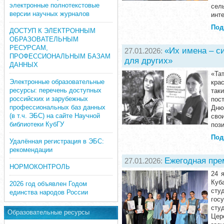
электронные полнотекстовые
сел
версии научных журналов
инт
Под
ДОСТУП К ЭЛЕКТРОННЫМ
ОБРАЗОВАТЕЛЬНЫМ
РЕСУРСАМ,
«Их имена – с
27.01.2026:
ПРОФЕССИОНАЛЬНЫМ БАЗАМ
для других»
ДАННЫХ
«Та
Электронные образовательные
кра
ресурсы: перечень доступных
так
российских и зарубежных
пос
профессиональных баз данных
Дню
(в т.ч. ЭБС) на сайте Научной
сво
библиотеки КубГУ
поз
Под
Удалённая регистрация в ЭБС:
рекомендации
Ежегодная пре
27.01.2026:
НОРМОКОНТРОЛЬ
24 
Куб
2026 год объявлен Годом
сту
единства народов России
гос
сту
Образовательные ресурсы
Цер