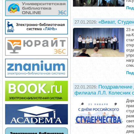
госу
Под
«Виват, Студе
27.01.2026:
23 
на-
ста
отк
отд
упр
наг
спе
Под
Поздравление 
22.01.2026:
филиала Л.Л. Колесник 
Дор
пра
сту
разв
све
лег
двер