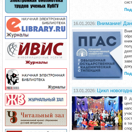
сист
Под
Внимание! Дан
16.01.2026:
Вни
обра
кни
пол
дея
дея
зав
доку
Под
Цикл новогодн
13.01.2026:
В д
цен
нап
уча
сос
в т
спо