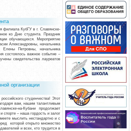
ента
я филиала КубГУ в г. Славянске-
нное ко Дню студента. Праздник
зиции обучающихся. Мероприятие
асии Александровны, начальника
о Елены Петровны, начальника
ия состоялось важное событие –
учены свидетельства лауреатов
зной организации
российского студенчества! Этот
лагодаря вам, нашим талантливым
лавянске-на-Кубани продолжает
 и спорте – наша гордость и залог
умеете мыслить нестандартно и с
еред которой открыто множество
давателей и всех, кто трудится в