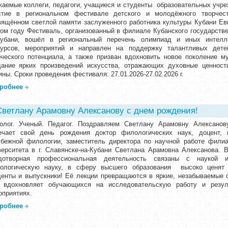
жаемые коллеги, педагоги, учащиеся и студенты образовательных учре
стие в региональном фестивале детского и молодёжного творчес
вящённом светлой памяти заслуженного работника культуры Кубани Ев
том году Фестиваль, организованный в филиале Кубанского государствен
Кубани, вошёл в региональный перечень олимпиад и иных интелле
курсов, мероприятий и направлен на поддержку талантливых дет
рческого потенциала, а также призван вдохновить новое поколение му
дание ярких произведений искусства, отражающих духовные ценност
ны. Сроки проведения фестиваля: 27.01.2026-27.02.2026 г.
робнее
ветлану Арамовну Алексанову с днем рождения!
олог. Ученый. Педагог. Поздравляем Светлану Арамовну Алексано
ечает свой день рождения доктор филологических наук, доцент,
убежной филологии, заместитель директора по научной работе филиа
верситета в г. Славянске-на-Кубани Светлана Арамовна Алексанова.
дотворная профессиональная деятельность связаны с наукой
ологическую науку, в сферу высшего образования высоко ценят 
денты и выпускники! Её лекции превращаются в яркие, незабываемые 
 вдохновляет обучающихся на исследовательскую работу и резу
оприятиях.
робнее