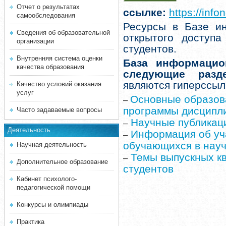
Отчет о результатах
ссылке:
https://inf
самообследования
Ресурсы в Базе и
Сведения об образовательной
открытого доступа
организации
студентов.
Внутренняя система оценки
База информацио
качества образования
следующие раз
являются гиперссыл
Качество условий оказания
услуг
Основные образов
–
программы дисципл
Часто задаваемые вопросы
Научные публикац
–
Деятельность
Информация об уч
–
обучающихся в нау
Научная деятельность
Темы выпускных к
–
Дополнительное образование
студентов
Кабинет психолого-
педагогической помощи
Конкурсы и олимпиады
Практика