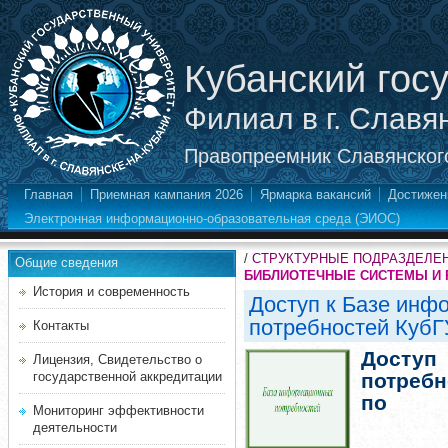
Кубанский гос
Филиал в г. Славя
Правопреемник Славянского
Главная
Приемная кампания 2026
Ярмарка вакансий
Достижен
Электронная информационно-образовательная среда (ЭИОС)
/
СТРУКТУРНЫЕ ПОДРАЗДЕЛЕ
Общие сведения
БИБЛИОТЕЧНЫЕ СИСТЕМЫ И 
История и современность
Доступ к Базе ин
потребностей КубГ
Контакты
Доступ
Лицензия, Свидетельство о
государственной аккредитации
потреб
по
Мониторинг эффективности
деятельности