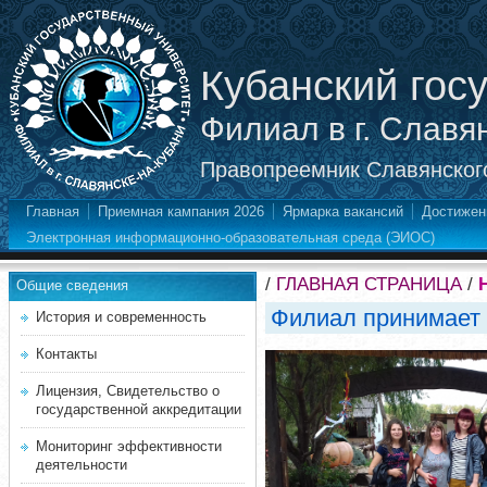
Кубанский гос
Филиал в г. Славя
Правопреемник Славянского
Главная
Приемная кампания 2026
Ярмарка вакансий
Достижен
Электронная информационно-образовательная среда (ЭИОС)
/
ГЛАВНАЯ СТРАНИЦА
/
Общие сведения
Филиал принимает 
История и современность
Контакты
Лицензия, Свидетельство о
государственной аккредитации
Мониторинг эффективности
деятельности