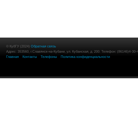
© КубГУ (2024)
Обратная связь
Адрес: 353560, г.Славянск-на-Кубани, ул. Кубанская, д. 200. Телефон: (86146)4-30-
Главная
Контакты
Телефоны
Политика конфиденциальности