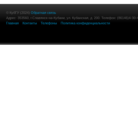
© КубГУ (2024)
Обратная связь
Адрес: 353560, г.Славянск-на-Кубани, ул. Кубанская, д. 200. Телефон: (86146)4-30-
Главная
Контакты
Телефоны
Политика конфиденциальности