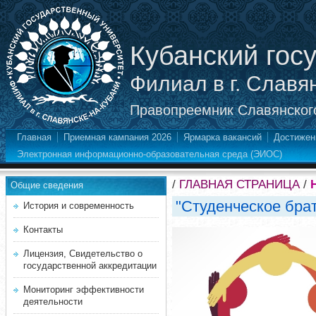
Кубанский гос
Филиал в г. Славя
Правопреемник Славянского
Главная
Приемная кампания 2026
Ярмарка вакансий
Достижен
Электронная информационно-образовательная среда (ЭИОС)
/
ГЛАВНАЯ СТРАНИЦА
/
Общие сведения
"Студенческое брат
История и современность
Контакты
Лицензия, Свидетельство о
государственной аккредитации
Мониторинг эффективности
деятельности