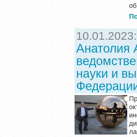
об
П
10.01.2023
Анатолия
ведомстве
науки и в
Федераци
Пр
ок
и
д
ла