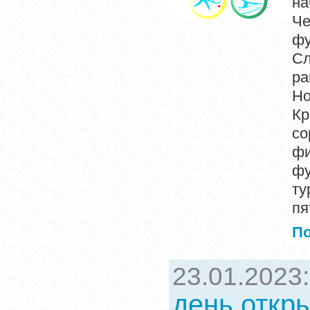
на
Че
фу
Сл
р
Но
Кр
со
фи
фу
ту
пя
П
23.01.2023
день откр