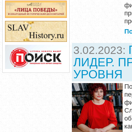
ф
пр
пр
П
3.02.2023:
ЛИДЕР. 
УРОВНЯ
П
пе
фи
С
о
ка