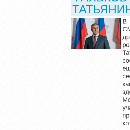
ТАТЬЯНИ
В 
СМ
др
ро
Та
со
ещ
се
ка
зд
Мо
уч
пр
ко