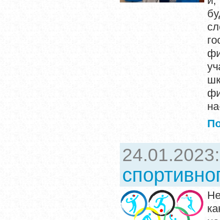
и,
бу
сл
го
фи
уч
шк
фи
на
П
24.01.2023
спортивног
Не
ка