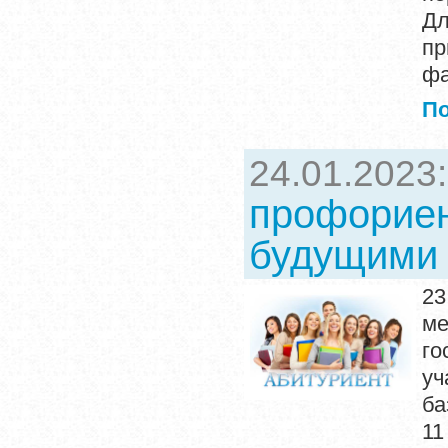
Дл
пр
фа
П
24.01.2023
профориен
будущими 
23
м
го
уч
ба
11