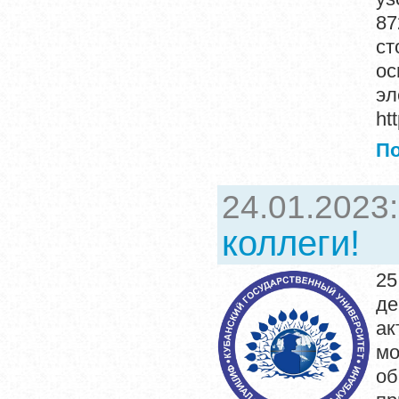
87
ст
ос
э
htt
П
24.01.2023
коллеги!
25
де
ак
мо
об