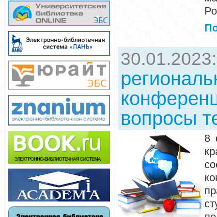
Ро
П
30.01.2023
региональ
конференц
вопросы т
8 
кр
со
ко
пр
ст
пе