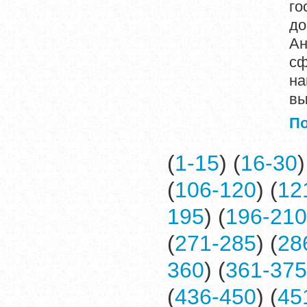
го
до
Ан
с
на
вы
П
(
1-15
) (
16-30
)
(
106-120
) (
12
195
) (
196-210
(
271-285
) (
28
360
) (
361-375
(
436-450
) (
45