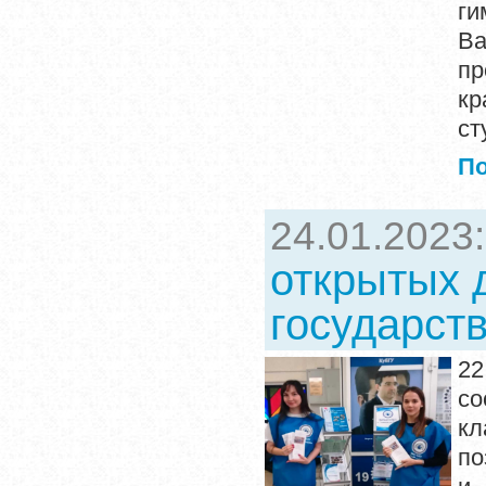
г
В
пр
кр
ст
П
24.01.2023
открытых 
государст
22
со
к
по