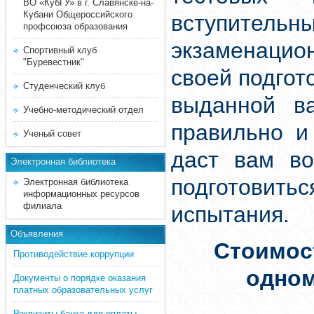
ВО «КубГУ» в г. Славянске-на-
Кубани Общероссийского
вступите
профсоюза образования
экзаменацион
Спортивный клуб
"Буревестник"
своей подгот
Студенческий клуб
выданной ва
Учебно-методический отдел
правильно и
Ученый совет
даст вам во
Электронная библиотека
подготовит
Электронная библиотека
информационных ресурсов
филиала
испытания.
Объявления
Стоимос
Противодействие коррупции
одно
Документы о порядке оказания
платных образовательных услуг
Реквизиты банка для оплаты