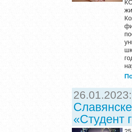
КО
жи
Ко
фи
п
ун
шк
го
на
П
26.01.2023
Славянске
«Студент 
25