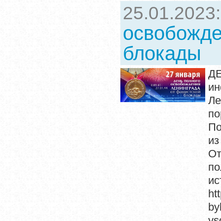
25.01.2023
освобожде
блокады
Д
ин
Ле
по
По
и
От
по
и
ht
by
ys