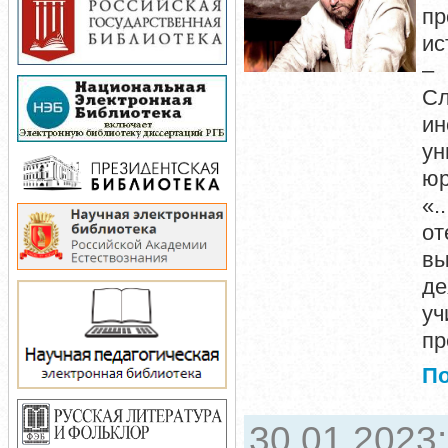
пр
ис
– 
Сл
ин
ун
юр
«.
от
в
де
уч
пр
П
30.01.2023