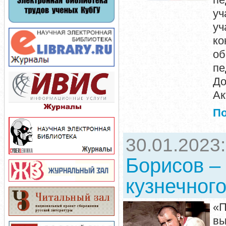
уч
уч
ко
об
пе
До
Ак
П
30.01.2023
Борисов –
кузнечног
«П
в