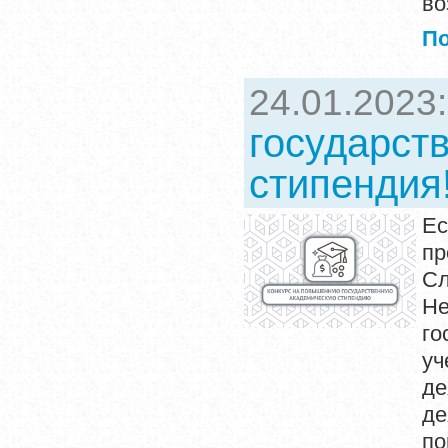
во
П
24.01.2023
государст
стипендия
Ес
п
Сл
Не
го
у
де
де
по