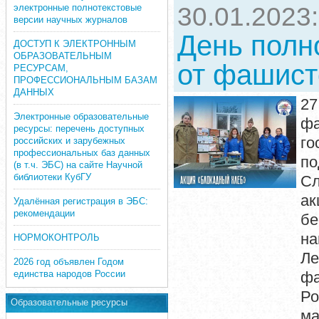
электронные полнотекстовые
30.01.2023
версии научных журналов
День полн
ДОСТУП К ЭЛЕКТРОННЫМ
ОБРАЗОВАТЕЛЬНЫМ
от фашист
РЕСУРСАМ,
ПРОФЕССИОНАЛЬНЫМ БАЗАМ
ДАННЫХ
27
Электронные образовательные
ф
ресурсы: перечень доступных
го
российских и зарубежных
профессиональных баз данных
по
(в т.ч. ЭБС) на сайте Научной
библиотеки КубГУ
Сл
ак
Удалённая регистрация в ЭБС:
рекомендации
б
н
НОРМОКОНТРОЛЬ
Л
2026 год объявлен Годом
единства народов России
фа
Ро
Образовательные ресурсы
ма