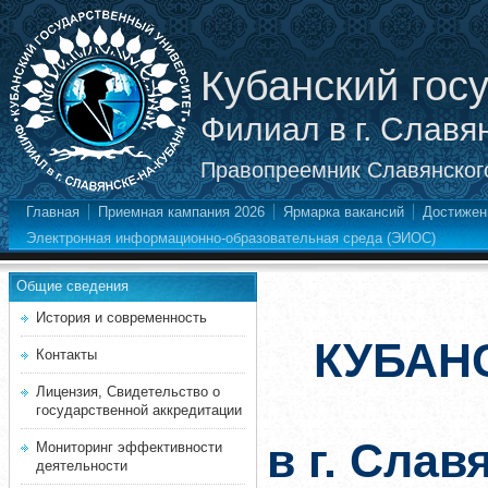
Кубанский гос
Филиал в г. Славя
Правопреемник Славянского
Главная
Приемная кампания 2026
Ярмарка вакансий
Достижен
Электронная информационно-образовательная среда (ЭИОС)
Общие сведения
История и современность
КУБАН
Контакты
Лицензия, Свидетельство о
государственной аккредитации
в г. Слав
Мониторинг эффективности
деятельности