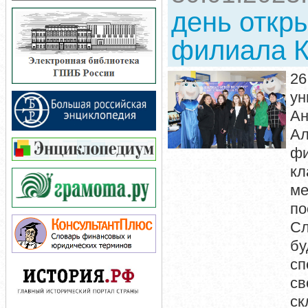
день откр
филиала К
26
ун
Ан
Ал
фи
кл
м
по
Сл
б
сп
св
ск