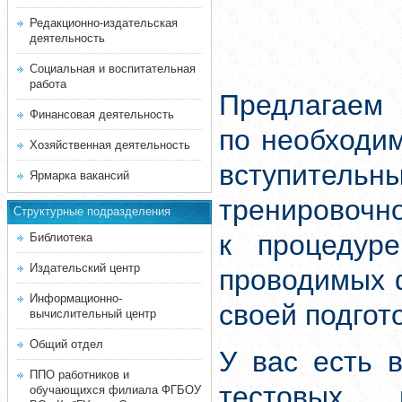
Редакционно-издательская
деятельность
Социальная и воспитательная
работа
Предлагаем 
Финансовая деятельность
по необходи
Хозяйственная деятельность
вступитель
Ярмарка вакансий
тренировочн
Структурные подразделения
к процедуре
Библиотека
Издательский центр
проводимых 
Информационно-
своей подгот
вычислительный центр
Общий отдел
У вас есть 
ППО работников и
тестовых 
обучающихся филиала ФГБОУ