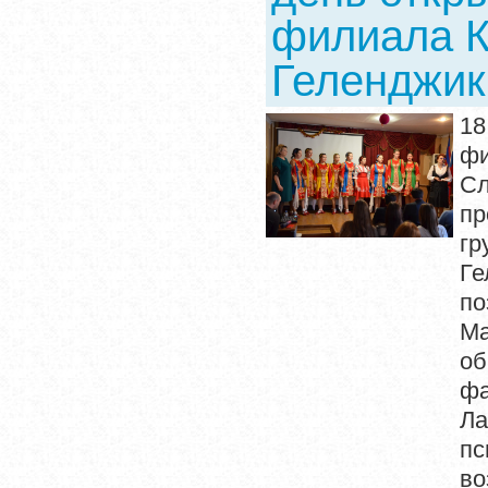
филиала К
Геленджик
18
фи
С
пр
гр
Г
по
М
об
фа
Ла
п
во