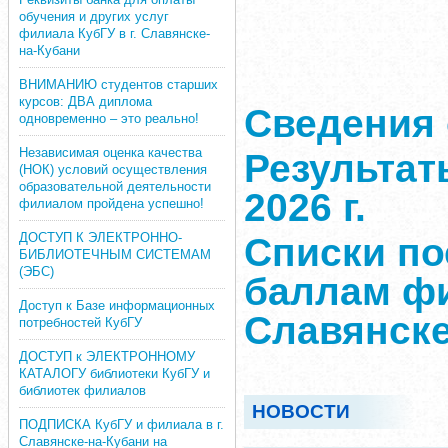
обучения и других услуг
филиала КубГУ в г. Славянске-
на-Кубани
ВНИМАНИЮ студентов старших
курсов: ДВА диплома
Сведения 
одновременно – это реально!
Независимая оценка качества
Результат
(НОК) условий осуществления
образовательной деятельности
2026 г.
филиалом пройдена успешно!
ДОСТУП К ЭЛЕКТРОННО-
Списки п
БИБЛИОТЕЧНЫМ СИСТЕМАМ
(ЭБС)
баллам фи
Доступ к Базе информационных
Славянске
потребностей КубГУ
ДОСТУП к ЭЛЕКТРОННОМУ
КАТАЛОГУ библиотеки КубГУ и
библиотек филиалов
НОВОСТИ
ПОДПИСКА КубГУ и филиала в г.
Славянске-на-Кубани на