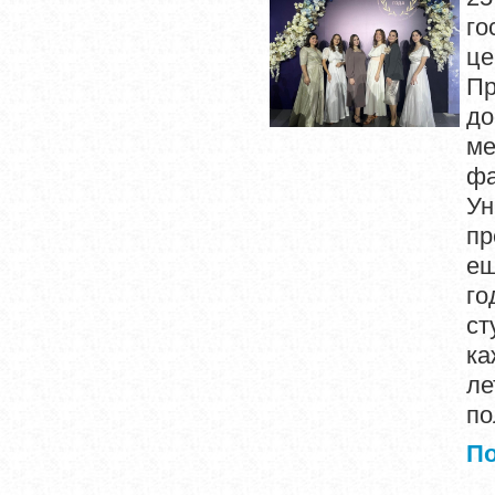
го
це
П
до
ме
фа
Ун
пр
ещ
го
ст
ка
ле
по
П