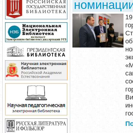
номинации
19
го
Ст
об
но
эк
«М
са
со
го
В
ин
го
П