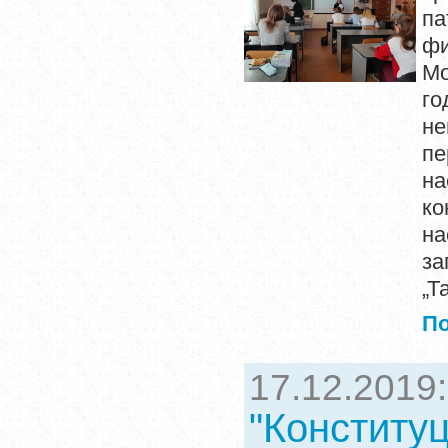
па
фи
Мо
го
не
пе
н
ко
на
з
„Т
П
17.12.2019
"Конституц