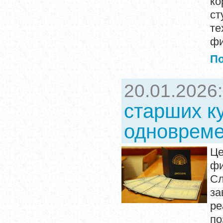
ко
ст
те
фи
П
20.01.2026
старших к
одновреме
Це
фи
Сл
за
ре
п