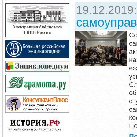
19.12.2019
самоуправ
С
са
ак
на
еж
ус
Сл
об
с
са
ко
По
П