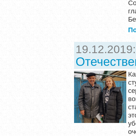
Со
гл
Бе
П
19.12.2019
Отечестве
Ка
ст
се
во
ст
эт
уб
о