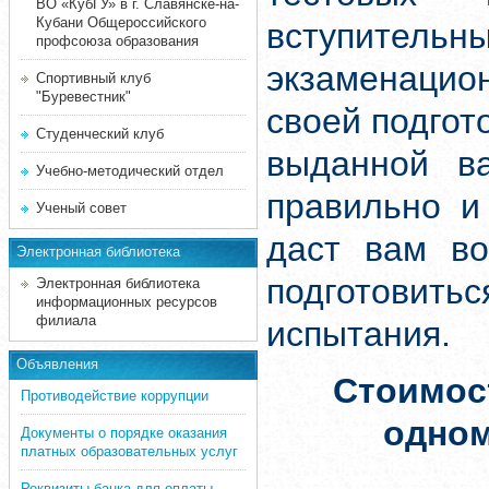
ВО «КубГУ» в г. Славянске-на-
Кубани Общероссийского
вступите
профсоюза образования
экзаменацион
Спортивный клуб
"Буревестник"
своей подгот
Студенческий клуб
выданной ва
Учебно-методический отдел
правильно и
Ученый совет
даст вам во
Электронная библиотека
подготовит
Электронная библиотека
информационных ресурсов
филиала
испытания.
Объявления
Стоимос
Противодействие коррупции
одно
Документы о порядке оказания
платных образовательных услуг
Реквизиты банка для оплаты