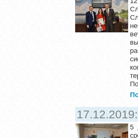
12
Сл
Сл
н
ве
вы
ра
си
к
т
По
П
17.12.2019
5 
с