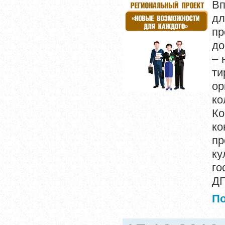
Вп
дл
п
до
– 
ти
ор
к
Ко
ко
пр
ку
го
ДП
П