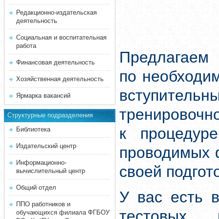
Редакционно-издательская
деятельность
Социальная и воспитательная
работа
Предлагаем 
Финансовая деятельность
по необходи
Хозяйственная деятельность
вступитель
Ярмарка вакансий
тренировочн
Структурные подразделения
к процедуре
Библиотека
Издательский центр
проводимых 
Информационно-
своей подгот
вычислительный центр
Общий отдел
У вас есть 
ППО работников и
тестовых 
обучающихся филиала ФГБОУ