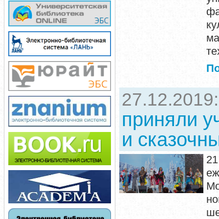
ф
ку
м
те
П
27.12.2019
приняли у
и сказочн
21
е
Мо
но
ше