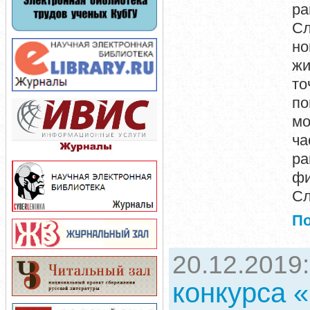
ра
Сл
но
жи
то
по
мо
ча
р
фи
Сл
П
20.12.2019
конкурса 