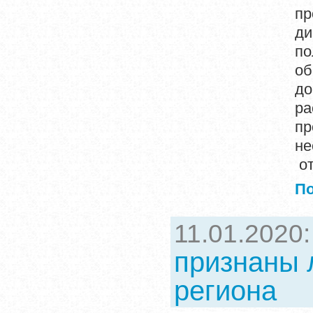
пр
ди
п
о
до
р
пр
не
от
П
11.01.2020
признаны 
региона