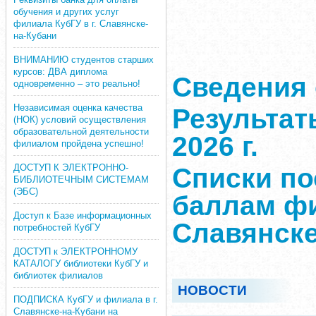
обучения и других услуг
филиала КубГУ в г. Славянске-
на-Кубани
ВНИМАНИЮ студентов старших
курсов: ДВА диплома
Сведения 
одновременно – это реально!
Независимая оценка качества
Результат
(НОК) условий осуществления
образовательной деятельности
2026 г.
филиалом пройдена успешно!
ДОСТУП К ЭЛЕКТРОННО-
Списки п
БИБЛИОТЕЧНЫМ СИСТЕМАМ
(ЭБС)
баллам фи
Доступ к Базе информационных
Славянске
потребностей КубГУ
ДОСТУП к ЭЛЕКТРОННОМУ
КАТАЛОГУ библиотеки КубГУ и
библиотек филиалов
НОВОСТИ
ПОДПИСКА КубГУ и филиала в г.
Славянске-на-Кубани на