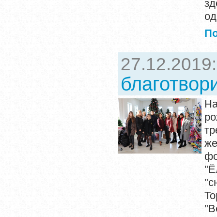
зд
од
П
27.12.2019
благотвор
На
р
тр
ж
фо
"Ё
"с
То
"В