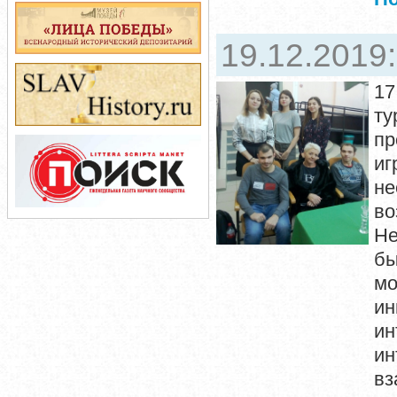
19.12.2019
17
ту
пр
и
не
во
Не
бы
м
и
ин
и
в