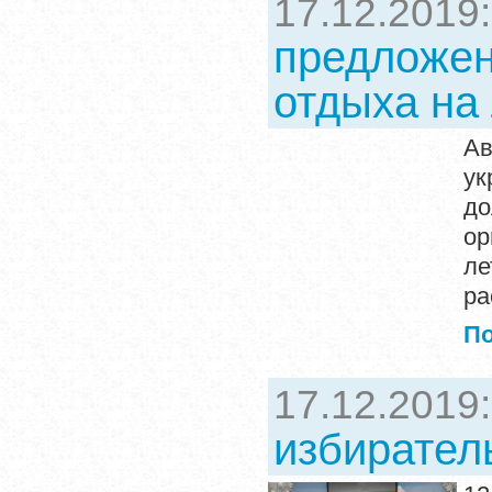
17.12.2019
предложен
отдыха на
А
ук
до
ор
ле
ра
П
17.12.2019
избирател