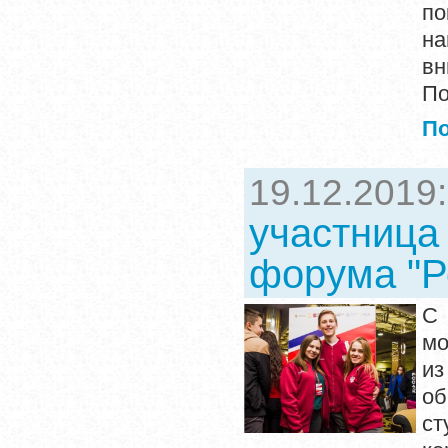
по
на
вн
По
П
19.12.2019
участница
форума "Р
С
мо
из
об
ст