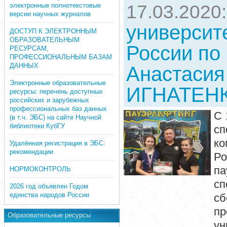
электронные полнотекстовые
17.03.2020
версии научных журналов
университ
ДОСТУП К ЭЛЕКТРОННЫМ
ОБРАЗОВАТЕЛЬНЫМ
России по
РЕСУРСАМ,
ПРОФЕССИОНАЛЬНЫМ БАЗАМ
ДАННЫХ
Анастаси
Электронные образовательные
ИГНАТЕН
ресурсы: перечень доступных
российских и зарубежных
профессиональных баз данных
С 
(в т.ч. ЭБС) на сайте Научной
библиотеки КубГУ
сп
ко
Удалённая регистрация в ЭБС:
рекомендации
Ро
па
НОРМОКОНТРОЛЬ
сп
2026 год объявлен Годом
единства народов России
с
пр
Образовательные ресурсы
ун