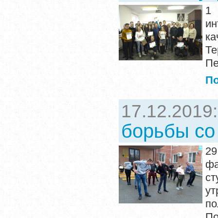
1
ин
ка
Те
Пе
П
17.12.2019
борьбы с
29
ф
ст
ут
по
По