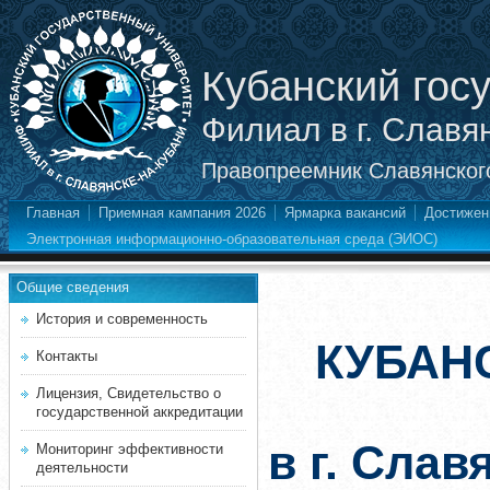
Кубанский гос
Филиал в г. Славя
Правопреемник Славянского
Главная
Приемная кампания 2026
Ярмарка вакансий
Достижен
Электронная информационно-образовательная среда (ЭИОС)
Общие сведения
История и современность
КУБАН
Контакты
Лицензия, Свидетельство о
государственной аккредитации
в г. Слав
Мониторинг эффективности
деятельности