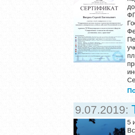
до
Ф
Го
Ф
Пе
уч
пл
пр
ин
Се
П
9.07.2019:
5 
В