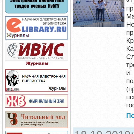
«Т
пр
Ма
Но
пр
Кр
Ка
С
тр
и 
по
(
п
го
П