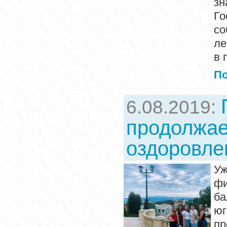
зн
Го
со
ле
в 
П
6.08.2019:
продолжае
оздоровле
Уж
фи
ба
ю
пр