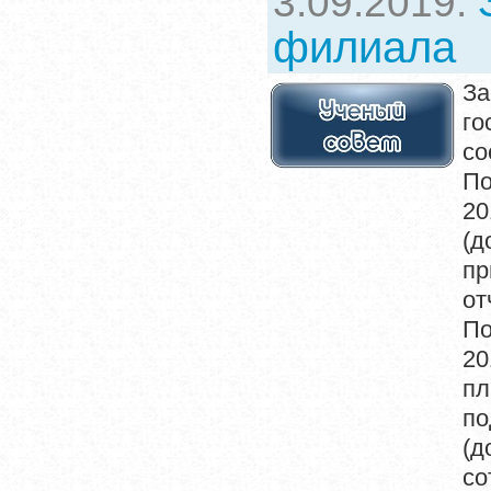
3.09.2019:
филиала
За
го
со
По
20
(д
пр
от
По
20
пл
по
(д
со