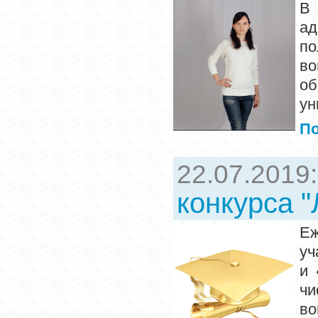
В 
ад
по
в
о
ун
П
22.07.2019
конкурса 
Еж
уч
и 
чи
во