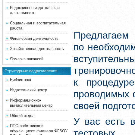
Редакционно-издательская
деятельность
Социальная и воспитательная
работа
Предлагаем 
Финансовая деятельность
по необходи
Хозяйственная деятельность
вступитель
Ярмарка вакансий
тренировочн
Структурные подразделения
к процедуре
Библиотека
Издательский центр
проводимых 
Информационно-
своей подгот
вычислительный центр
Общий отдел
У вас есть 
ППО работников и
тестовых 
обучающихся филиала ФГБОУ