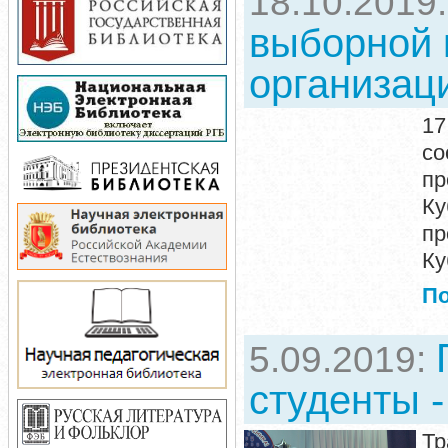
18.10.2019
выборной
организац
17
с
пр
Ку
пр
Ку
П
5.09.2019:
студенты -
Тр