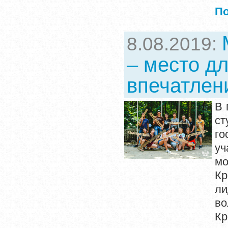
П
8.08.2019:
– место дл
впечатлен
В 
с
го
уч
мо
К
ли
в
К