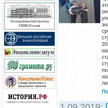
эт
он
ун
зн
ср
ст
20
на
ст
ст
по
на
ле
П
1.09.2019: