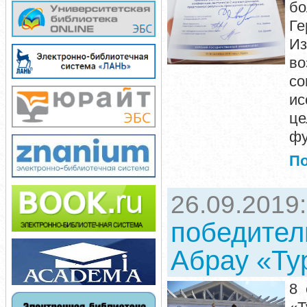
бо
Ге
И
в
со
ис
ц
фу
П
26.09.2019
победител
Абрау «Ту
8 