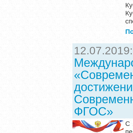
Ку
Ку
сп
П
12.07.2019
Междунаро
«Современ
достижения
Современн
ФГОС»
С 
пе