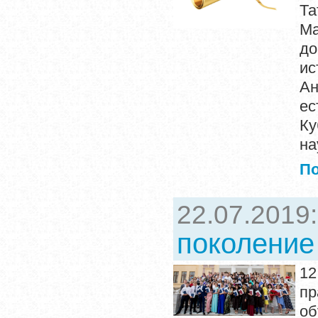
Та
Ма
д
ис
Ан
ес
Ку
на
П
22.07.2019
поколение
12
п
об