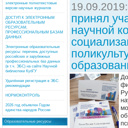
электронные полнотекстовые
19.09.2019
версии научных журналов
принял уч
ДОСТУП К ЭЛЕКТРОННЫМ
ОБРАЗОВАТЕЛЬНЫМ
научной к
РЕСУРСАМ,
ПРОФЕССИОНАЛЬНЫМ БАЗАМ
ДАННЫХ
социализа
Электронные образовательные
поликульт
ресурсы: перечень доступных
российских и зарубежных
образован
профессиональных баз данных
(в т.ч. ЭБС) на сайте Научной
библиотеки КубГУ
До
Удалённая регистрация в ЭБС:
фи
рекомендации
Ру
НОРМОКОНТРОЛЬ
на
2026 год объявлен Годом
м
единства народов России
об
Образовательные ресурсы
пс