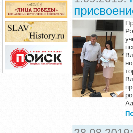
присвоени
П
Ро
уч
пс
Вл
но
то
Вл
пр
р
Ад
П
28.08.2019