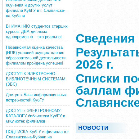
обучения и других услуг
филиала КубГУ в г. Славянске-
на-Кубани
ВНИМАНИЮ студентов старших
курсов: ДВА диплома
Сведения 
одновременно – это реально!
Независимая оценка качества
Результат
(НОК) условий осуществления
образовательной деятельности
2026 г.
филиалом пройдена успешно!
ДОСТУП К ЭЛЕКТРОННО-
Списки п
БИБЛИОТЕЧНЫМ СИСТЕМАМ
(ЭБС)
баллам фи
Доступ к Базе информационных
Славянске
потребностей КубГУ
ДОСТУП к ЭЛЕКТРОННОМУ
КАТАЛОГУ библиотеки КубГУ и
библиотек филиалов
НОВОСТИ
ПОДПИСКА КубГУ и филиала в г.
Славянске-на-Кубани на