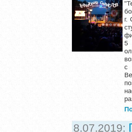
"Т
бо
г.
ст
фи
5 
ол
во
с 
В
по
н
ра
П
8.07.2019: