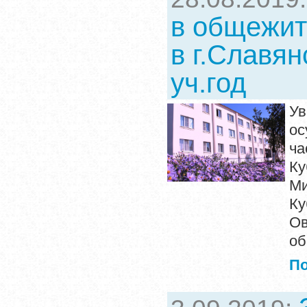
в общежит
в г.Славян
уч.год
Ув
ос
ча
Ку
Ми
Ку
Ов
об
П