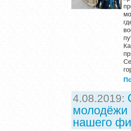
пр
мо
гд
во
пу
Ка
пр
Се
го
П
4.08.2019:
молодёжи 
нашего фи