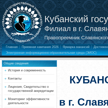
Кубанский гос
Филиал в г. Славя
Правопреемник Славянского
Главная
Приемная кампания 2026
Ярмарка вакансий
Достижен
Электронная информационно-образовательная среда (ЭИОС)
Общие сведения
История и современность
КУБАН
Контакты
Лицензия, Свидетельство о
государственной аккредитации
в г. Слав
Мониторинг эффективности
деятельности