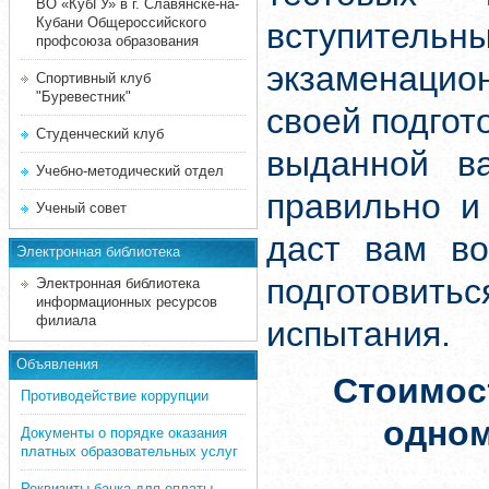
ВО «КубГУ» в г. Славянске-на-
Кубани Общероссийского
вступите
профсоюза образования
экзаменацион
Спортивный клуб
"Буревестник"
своей подгот
Студенческий клуб
выданной ва
Учебно-методический отдел
правильно и
Ученый совет
даст вам во
Электронная библиотека
подготовит
Электронная библиотека
информационных ресурсов
филиала
испытания.
Объявления
Стоимос
Противодействие коррупции
одно
Документы о порядке оказания
платных образовательных услуг
Реквизиты банка для оплаты