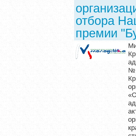
организац
отбора На
премии "Б
Ми
Кр
ад
№ 
Кр
ор
«
ад
ак
ор
кр
ст