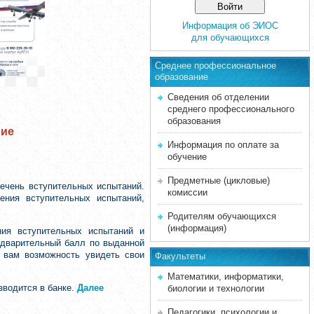
Информация об ЭИОС
для обучающихся
Среднее професcиональное
образование
Сведения об отделении
среднего профессионального
образования
ние
Информация по оплате за
обучение
Предметные (цикловые)
ечень вступительных испытаний.
комиссии
ения вступительных испытаний,
Родителям обучающихся
(информация)
ния вступительных испытаний и
редварительный балл по выданной
т вам возможность увидеть свои
Факультеты
Математики, информатики,
зводится в банке.
Далее
биологии и технологии
Педагогики, психологии и