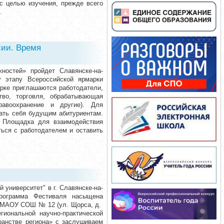
с целью изучения, прежде всего
.
сии. Время
ностей» пройдет Славянске-на-
у этапу Всероссийской ярмарки
рке приглашаются работодатели,
тво, торговля, обрабатывающая
равоохранение и другие). Для
ать себя будущим абитуриентам.
0 Площадка для взаимодействия
ься с работодателем и оставить
 университет" в г. Славянске-на-
рограмма Фестиваля насыщена
е МАОУ СОШ № 12 (ул. Щорса, д.
гиональной научно-практической
ранстве региона» с заслушиваем