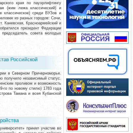
арского края по пауэрлифтингу
рая (жим лежа классический) и
ье классическое) среди ВУЗов и
еловек из разных городов: Сочи,
ст. Каневская, Красноармейский и
 обратился президент Федерации
: председатель совета молодых
остав Российской
рии в Северном Причерноморье.
но получило независимый статус.
ченским проливом и возможность
9-го по новому стилю) 1783 года
строва Тамана и всея Кубанской
тройства
университет» принял участие во