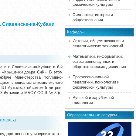
физической культуры
Филологии, истории и
обществознания
 Славянске-на-Кубани
Кафедры
Истории, обществознания и
педагогических технологий
Математики, информатики,
естественнонаучных и
общетехнических дисциплин
 в г. Славянске-на-Кубани в 6-й
ии «Крышечки добра СнК»! В этом
Профессиональной
еЯрче Министерства топливно-
педагогики, психологии и
бщают специалисты комплексного
физической культуры
 ПЭТ бутылках объемом 5 литров.
183 бутылки и МБОУ ООШ № 8 (п.
Русской и зарубежной
филологии
Образовательные ресурсы
плекса
ударственного университета в г.