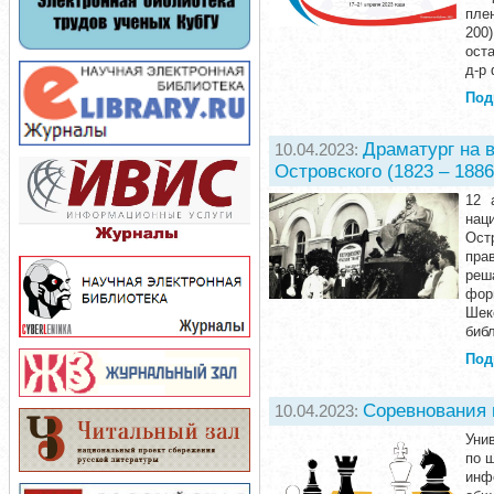
пле
200
ост
д-р 
Под
Драматург на 
10.04.2023:
Островского (1823 – 1886
12 
нац
Ост
пра
реш
фор
Шек
биб
Под
Соревнования 
10.04.2023:
Уни
по 
инф