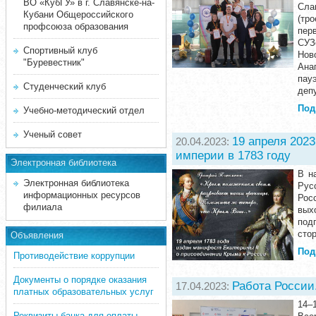
ВО «КубГУ» в г. Славянске-на-
Сла
Кубани Общероссийского
(тр
профсоюза образования
пер
СУЗ
Спортивный клуб
Нов
"Буревестник"
Ана
пау
Студенческий клуб
деп
Под
Учебно-методический отдел
Ученый совет
19 апреля 2023
20.04.2023:
империи в 1783 году
Электронная библиотека
В н
Электронная библиотека
Рус
информационных ресурсов
Рос
филиала
вых
под
сто
Объявления
Под
Противодействие коррупции
Документы о порядке оказания
Работа России
17.04.2023:
платных образовательных услуг
14–
Реквизиты банка для оплаты