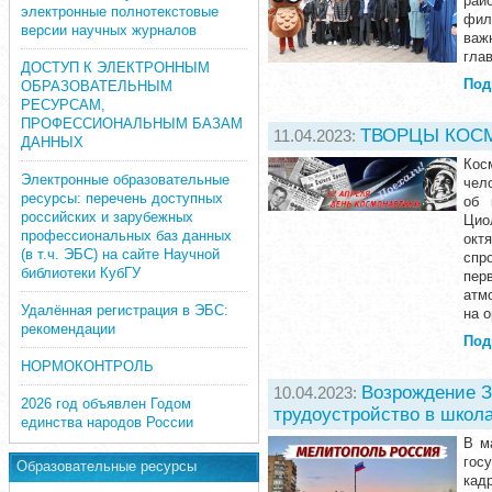
рай
электронные полнотекстовые
фил
версии научных журналов
важ
гла
ДОСТУП К ЭЛЕКТРОННЫМ
Под
ОБРАЗОВАТЕЛЬНЫМ
РЕСУРСАМ,
ПРОФЕССИОНАЛЬНЫМ БАЗАМ
ТВОРЦЫ КОСМИ
11.04.2023:
ДАННЫХ
Кос
Электронные образовательные
чел
ресурсы: перечень доступных
об 
российских и зарубежных
Цио
профессиональных баз данных
окт
(в т.ч. ЭБС) на сайте Научной
спр
библиотеки КубГУ
пер
атм
Удалённая регистрация в ЭБС:
на о
рекомендации
Под
НОРМОКОНТРОЛЬ
Возрождение З
10.04.2023:
2026 год объявлен Годом
трудоустройство в школа
единства народов России
В м
гос
Образовательные ресурсы
кад