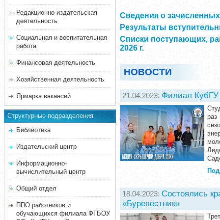
Редакционно-издательская
Сведения о зачисленных 
деятельность
Результаты вступительны
Социальная и воспитательная
Списки поступающих, ра
работа
2026 г.
Финансовая деятельность
НОВОСТИ
Хозяйственная деятельность
Филиал КубГУ 
21.04.2023:
Ярмарка вакансий
Сту
Структурные подразделения
раз
сез
Библиотека
эне
мол
Издательский центр
Лид
Садо
Информационно-
Под
вычислительный центр
Общий отдел
Состоялись кр
18.04.2023:
«Буревестник»
ППО работников и
обучающихся филиала ФГБОУ
Тре