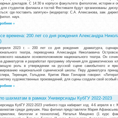
нарных докладов. С 14:30 в корпусе факультета филологии, истории и о
) для студентов филиала и гостей Фестиваля будут организованы: диск
аться: где поставить запятую» (модератор: С.А. Алексанова, зам. дире
филол. наук.
робнее
все времена: 200 лет со дня рождения Александра Нико
)
апреля 2023 г. – 200 лет со дня рождения драматурга, сценарис
ионального театра, переводчика Александра Николаевича Островск
ровского называли основоположником национального театра. Он сочи
ва драматургов и разработал программу обучения для драматических к
ающую роль в утверждении на русской сцене самобытного и ярког
мированию национальной сценической школы. Перу драматурга прина
спира, Теренция, Гольдони. Критик Иван Гончаров говорил: «Литер
лиотеку художественных произведений, для сцены создали свой особый 
робнее
по шахматам в рамках Универсиады КубГУ 2022-2023
версиада КубГУ 2022-2023 учебного года набирает ход. 4-6 апреля в г.
шахматам среди девушек. Наш филиал представляли Мария Афанасьева 
орматики, биологии и технологии), Наталья Мищенко (1 курс фак