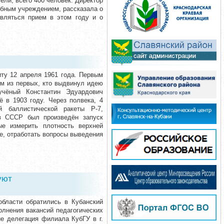
ели, всего 400 человек. Директор
бным учреждением, рассказала о
твляться прием в этом году и о
ту 12 апреля 1961 года. Первым
им из первых, кто выдвинул идею
учёный Константин Эдуардович
 в 1903 году. Через полвека, 4
 баллистической ракеты Р-7,
в СССР был произведён запуск
ые измерить плотность верхней
е, отработать вопросы выведения
уют
области обратились в Кубанский
олнения вакансий педагогических
ие делегация филиала КубГУ в г.