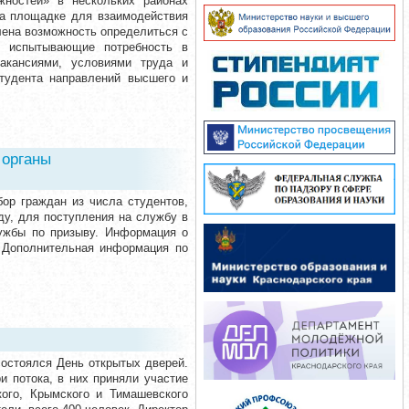
жностей» в нескольких районах
на площадке для взаимодействия
лена возможность определиться с
, испытывающие потребность в
вакансиями, условиями труда и
тудента направлений высшего и
 органы
ор граждан из числа студентов,
ду, для поступления на службу в
лужбы по призыву. Информация о
. Дополнительная информация по
состоялся День открытых дверей.
 потока, в них приняли участие
кого, Крымского и Тимашевского