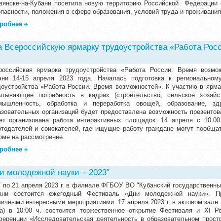
вянске-на-Кубани посетила новую территорию Российской Федерации 
опасности, положения в сфере образования, условий труда и проживания
робнее
 Всероссийскую ярмарку трудоустройства «Работа Рос
российская ярмарка трудоустройства «Работа России. Время возмож
ани 14-15 апреля 2023 года. Началась подготовка к региональном
доустройства «Работа России. Время возможностей». К участию в ярма
ытывающие потребность в кадрах (строительство, сельское хозяйс
мышленность, обработка и переработка овощей, образование, зд
азовательных организаций будет предоставлена возможность презентов
ет организована работа интерактивных площадок: 14 апреля с 10.0
отодателей и соискателей, где ищущие работу граждане могут пообщат
юме на рассмотрение.
робнее
и молодежной науки – 2023"
7 по 21 апреля 2023 г. в филиале ФГБОУ ВО "Кубанский государственный
ани состоится ежегодный Фестиваль «Дни молодежной науки». П
личными интересными мероприятиями. 17 апреля 2023 г. в актовом зал
-а) в 10:00 ч. состоится торжественное открытие Фестиваля и XI Ре
ференции «Исследовательская деятельность в образовательном прост