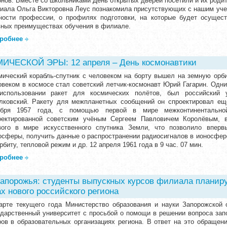
онов. Вместе со школьниками День открытых дверей посетили и их родит
иала Ольга Викторовна Леус познакомила присутствующих с нашим уче
ности профессии, о профилях подготовки, на которые будет осущес
вных преимуществах обучения в филиале.
робнее
ЧЕСКОЙ ЭРЫ: 12 апреля – День космонавтики
мический корабль-спутник с человеком на борту вышел на земную орби
овеком в космосе стал советский летчик-космонавт Юрий Гагарин. Одн
использовании ракет для космических полётов, был российский 
лковский. Ракету для межпланетных сообщений он спроектировал ещё
ября 1957 года, с помощью первой в мире межконтинентальной
оектированной советским учёным Сергеем Павловичем Королёвым, 
вого в мире искусственного спутника Земли, что позволило вперв
осферы, получить данные о распространении радиосигналов в ионосфер
рбиту, тепловой режим и др. 12 апреля 1961 года в 9 час. 07 мин.
робнее
апорожья: студенты выпускных курсов филиала планир
х нового российского региона
арте текущего года Министерство образования и науки Запорожской 
ударственный университет с просьбой о помощи в решении вопроса зап
ров в образовательных организациях региона. В ответ на это обращен