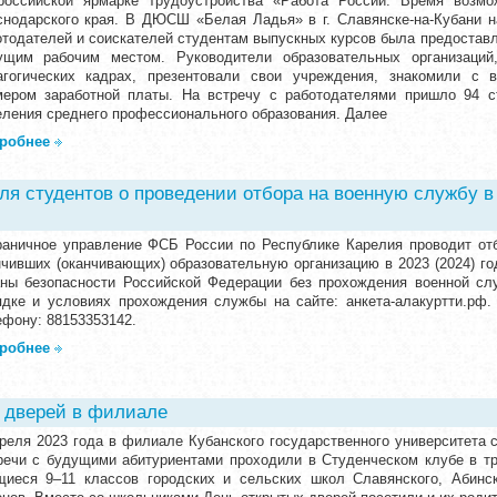
российской ярмарке трудоустройства «Работа России. Время возмо
снодарского края. В ДЮСШ «Белая Ладья» в г. Славянске-на-Кубани 
отодателей и соискателей студентам выпускных курсов была предостав
ущим рабочим местом. Руководители образовательных организаций
агогических кадрах, презентовали свои учреждения, знакомили с 
мером заработной платы. На встречу с работодателями пришло 94 с
еления среднего профессионального образования. Далее
робнее
я студентов о проведении отбора на военную службу в
раничное управление ФСБ России по Республике Карелия проводит отб
нчивших (оканчивающих) образовательную организацию в 2023 (2024) го
аны безопасности Российской Федерации без прохождения военной с
ядке и условиях прохождения службы на сайте: анкета-алакуртти.рф
ефону: 88153353142.
робнее
 дверей в филиале
преля 2023 года в филиале Кубанского государственного университета 
речи с будущими абитуриентами проходили в Студенческом клубе в три
щиеся 9–11 классов городских и сельских школ Славянского, Абинс