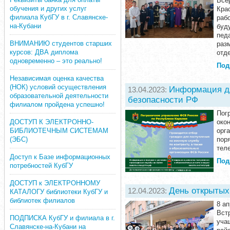
Все
обучения и других услуг
Кра
филиала КубГУ в г. Славянске-
раб
на-Кубани
буд
пед
ВНИМАНИЮ студентов старших
раз
курсов: ДВА диплома
отд
одновременно – это реально!
Под
Независимая оценка качества
(НОК) условий осуществления
Информация дл
13.04.2023:
образовательной деятельности
безопасности РФ
филиалом пройдена успешно!
Пог
око
ДОСТУП К ЭЛЕКТРОННО-
орг
БИБЛИОТЕЧНЫМ СИСТЕМАМ
пор
(ЭБС)
тел
Доступ к Базе информационных
Под
потребностей КубГУ
ДОСТУП к ЭЛЕКТРОННОМУ
День открытых
12.04.2023:
КАТАЛОГУ библиотеки КубГУ и
библиотек филиалов
8 а
Вст
ПОДПИСКА КубГУ и филиала в г.
уча
Славянске-на-Кубани на