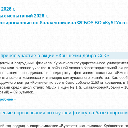
2026 г.
х испытаний 2026 г.
нжированные по баллам филиал ФГБОУ ВО «КубГУ» в г.
принял участие в акции «Крышечки добра СнК»
денты и сотрудники филиала Кубанского государственного университета
 приняли активное участие в районной эколого-благотворительной акц
оне акция проводилась в поддержку фестиваля экологии #Вмест
ргетического комплекса и жилищно-коммунального хозяйства. Как соо
одежного центра «Континент», всего было собрано 1160 кг крышечек в
ерами среди школ стали: МБОУ Лицей № 1 (г. Славянск-на-Кубани) – 
вый) – 69 бутылок.
робнее
аевые соревнования по пауэрлифтингу на базе спортком
тий год подряд в спорткомплексе «Буревестник» филиала Кубанского гос