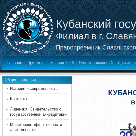
Кубанский гос
Филиал в г. Славя
Правопреемник Славянского
Главная
Приемная кампания 2026
Ярмарка вакансий
Достижен
Общие сведения
История и современность
КУБАН
Контакты
в
Лицензия, Свидетельство о
государственной аккредитации
Мониторинг эффективности
деятельности