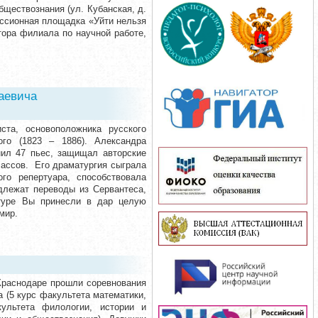
бществознания (ул. Кубанская, д.
уссионная площадка «Уйти нельзя
ктора филиала по научной работе,
лаевича
та, основоположника русского
ого (1823 – 1886). Александра
нил 47 пьес, защищал авторские
лассов. Его драматургия сыграла
о репертуара, способствовала
длежат переводы из Сервантеса,
атуре Вы принесли в дар целую
мир.
 Краснодаре прошли соревнования
(5 курс факультета математики,
ультета филологии, истории и