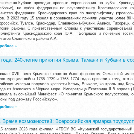
вянске-на-Кубани проходят краевые соревнования на кубок Краснод
оеборье), на кубок федерации по пауэрлифтингу Краснодарского к
венство федерации Краснодарского края по пауэрлифтингу (троебор
ов. В 2023 году 15 апреля в соревнованиях приняли участие более 80 ч
ороссийск, Туапсе, Краснодар, Славянск-на-Кубани, Абинск, Тихорецк, 
пский районы. С приветственным словом к участникам соревнований
эрлифтинга Краснодарского края Ю.А. Богдашов и почетные гости
утатов Славянского района А.А.
робнее
 года: 240-летие принятия Крыма, Тамани и Кубани в с
ачале XVIII века Крымское ханство было форпостом Османской импе
ско-турецкие войны 1735–1739 и 1768–1774 годов привели к тому, что о
сийская империя получила крепости Керчь, Еникале, контроль над Кер
ода из Азовского в Чёрное море. Императрица Екатерина II 8 апреля (1
писала высочайший Манифест «О принятии Крымского полуострова, о
роны под державу Российскую».
робнее
. Время возможностей: Всероссийская ярмарка трудоус
15 апреля 2023 года филиал ФГБОУ ВО «Кубанский государственный 