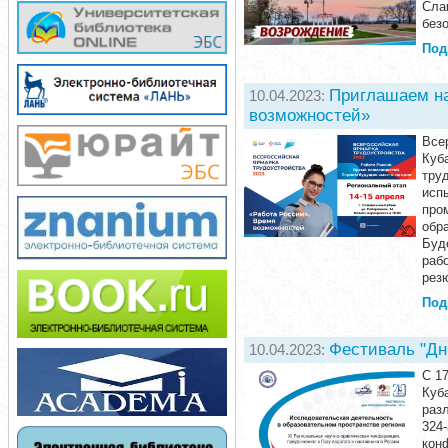
Сла
без
Под
Приглашаем на
10.04.2023:
возможностей»
Все
Куб
тру
исп
про
обр
Буд
раб
рез
Под
Фестиваль "Дн
10.04.2023:
С 1
Куб
раз
324
кон