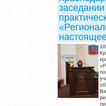
заседании
практичес
«Регионал
настоящее
18
Кр
кр
«
по
у
об
Ва
ре
пр