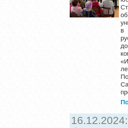
С
о
ун
в 
ру
д
ко
«И
л
По
Са
пр
П
16.12.2024