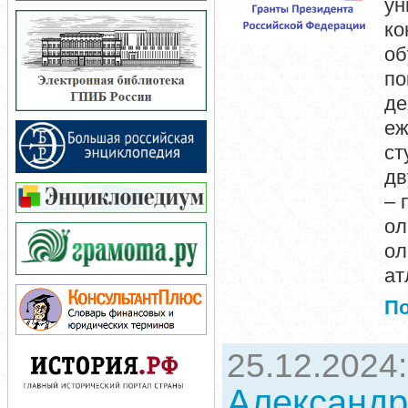
ун
ко
о
п
де
еж
ст
дв
– 
ол
ол
ат
П
25.12.2024
Александр