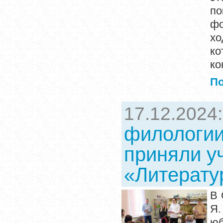
по
фо
хо
ко
ко
П
17.12.2024
филологии
приняли у
«Литерату
В 
Я
юб