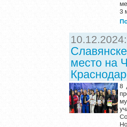
ме
3 
П
10.12.2024
Славянске
место на 
Краснодар
8 
пр
му
уч
Со
Но