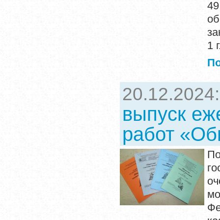
4
об
за
1 г
П
20.12.2024
выпуск еж
работ «Об
По
го
оч
м
Фе