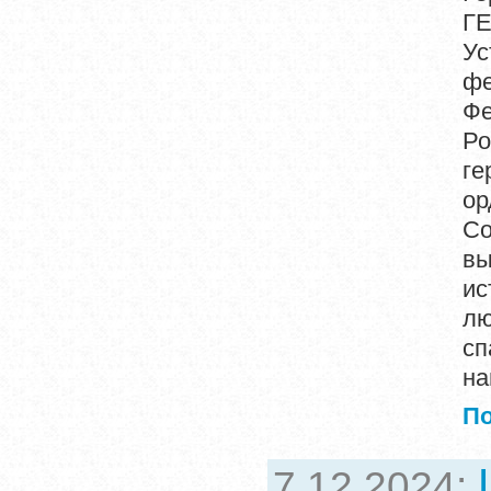
Г
Ус
фе
Фе
Ро
ге
ор
Со
вы
ис
лю
сп
на
П
7.12.2024: