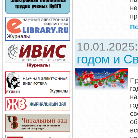
н
пр
П
10.01.2025
годом и С
Ув
Пр
го
на
го
св
о
вс