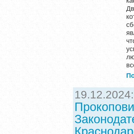
ка
Дв
ко
сб
яв
чт
ус
лю
вс
П
19.12.2024
Прокопови
Законодат
Краснодар