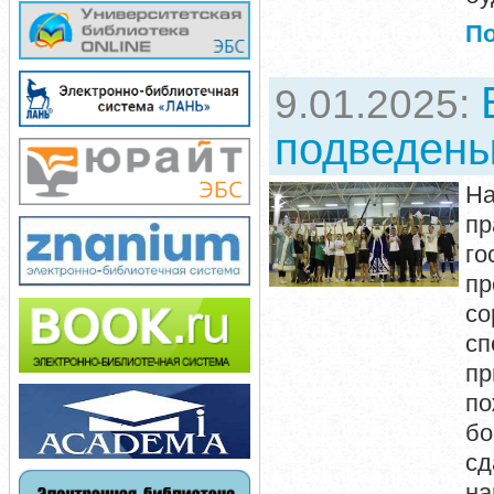
П
9.01.2025:
подведены
На
п
го
пр
со
сп
пр
по
бо
сд
на