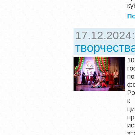
ку
П
17.12.2024
творчеств
1
го
по
фе
Ро
к
ци
пр
ис
эт