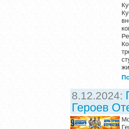
Ку
Ку
вн
ко
Ре
Ко
тр
ст
жи
П
8.12.2024:
Героев От
Мо
Ге