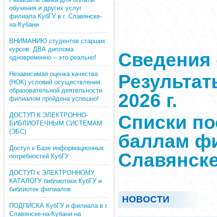
обучения и других услуг
филиала КубГУ в г. Славянске-
на-Кубани
ВНИМАНИЮ студентов старших
курсов: ДВА диплома
Сведения 
одновременно – это реально!
Независимая оценка качества
Результат
(НОК) условий осуществления
образовательной деятельности
2026 г.
филиалом пройдена успешно!
ДОСТУП К ЭЛЕКТРОННО-
Списки п
БИБЛИОТЕЧНЫМ СИСТЕМАМ
(ЭБС)
баллам фи
Доступ к Базе информационных
Славянске
потребностей КубГУ
ДОСТУП к ЭЛЕКТРОННОМУ
КАТАЛОГУ библиотеки КубГУ и
библиотек филиалов
НОВОСТИ
ПОДПИСКА КубГУ и филиала в г.
Славянске-на-Кубани на