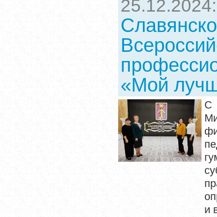
25.12.2024
Славянско
Всероссий
профессио
«Мой лучш
С 
Ми
фи
п
гу
су
пр
оп
и 