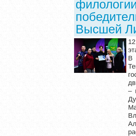
филологии
победители
Высшей Ли
12
эт
В 
Те
го
дв
– 
Ду
Ма
Вл
А
ра