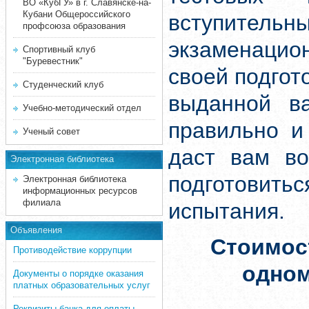
ВО «КубГУ» в г. Славянске-на-
Кубани Общероссийского
вступите
профсоюза образования
экзаменацион
Спортивный клуб
"Буревестник"
своей подгот
Студенческий клуб
выданной ва
Учебно-методический отдел
правильно и
Ученый совет
даст вам во
Электронная библиотека
подготовит
Электронная библиотека
информационных ресурсов
филиала
испытания.
Объявления
Стоимос
Противодействие коррупции
одно
Документы о порядке оказания
платных образовательных услуг
Реквизиты банка для оплаты