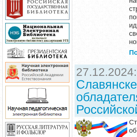
на
ст
по
ид
св
но
П
27.12.2024
Славянске
обладател
Российско
Ст
об