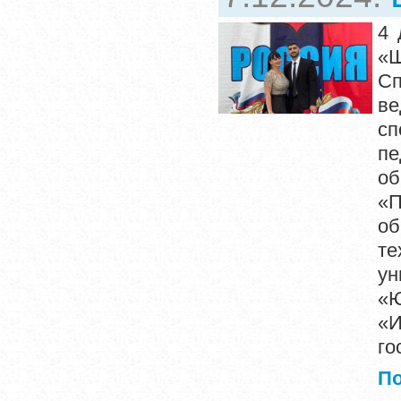
4 
«Ш
Сп
в
сп
п
о
«П
об
те
ун
«
«
го
П