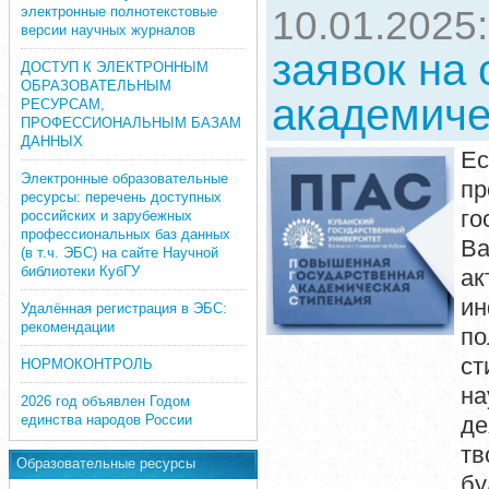
электронные полнотекстовые
10.01.2025
версии научных журналов
заявок на
ДОСТУП К ЭЛЕКТРОННЫМ
ОБРАЗОВАТЕЛЬНЫМ
академиче
РЕСУРСАМ,
ПРОФЕССИОНАЛЬНЫМ БАЗАМ
ДАННЫХ
Ес
Электронные образовательные
п
ресурсы: перечень доступных
го
российских и зарубежных
профессиональных баз данных
Ва
(в т.ч. ЭБС) на сайте Научной
библиотеки КубГУ
ак
ин
Удалённая регистрация в ЭБС:
рекомендации
по
ст
НОРМОКОНТРОЛЬ
на
2026 год объявлен Годом
единства народов России
де
тв
Образовательные ресурсы
бу