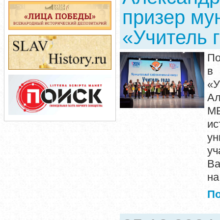
призер му
«Учитель 
По
в 
«У
Ал
МБ
ис
ун
уч
Ва
на
П