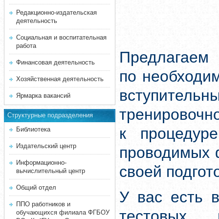
Редакционно-издательская
деятельность
Социальная и воспитательная
работа
Предлагаем 
Финансовая деятельность
по необходи
Хозяйственная деятельность
вступитель
Ярмарка вакансий
тренировочн
Структурные подразделения
к процедуре
Библиотека
Издательский центр
проводимых 
Информационно-
своей подгот
вычислительный центр
Общий отдел
У вас есть 
ППО работников и
тестовых 
обучающихся филиала ФГБОУ