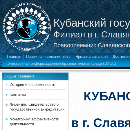
Кубанский гос
Филиал в г. Славя
Правопреемник Славянского
Главная
Приемная кампания 2026
Ярмарка вакансий
Достижен
Электронная информационно-образовательная среда (ЭИОС)
Общие сведения
История и современность
КУБАН
Контакты
Лицензия, Свидетельство о
государственной аккредитации
в г. Слав
Мониторинг эффективности
деятельности