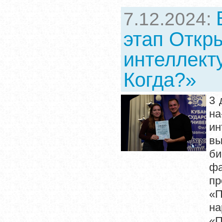
7.12.2024:
этап Откр
интеллект
Когда?»
3 
на
ин
вы
би
фа
пр
«П
н
«