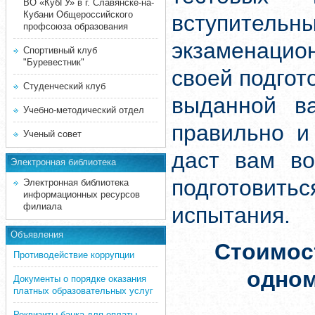
ВО «КубГУ» в г. Славянске-на-
Кубани Общероссийского
вступите
профсоюза образования
экзаменацион
Спортивный клуб
"Буревестник"
своей подгот
Студенческий клуб
выданной ва
Учебно-методический отдел
правильно и
Ученый совет
даст вам во
Электронная библиотека
подготовит
Электронная библиотека
информационных ресурсов
филиала
испытания.
Объявления
Стоимос
Противодействие коррупции
одно
Документы о порядке оказания
платных образовательных услуг
Реквизиты банка для оплаты