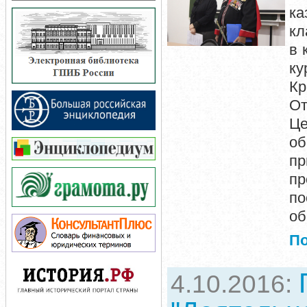
ка
кл
в 
ку
Кр
От
Ц
о
пр
пр
п
об
П
4.10.2016: