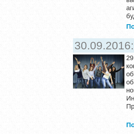
аг
бу
П
30.09.2016
29
ко
о
о
но
Ин
Пр
П