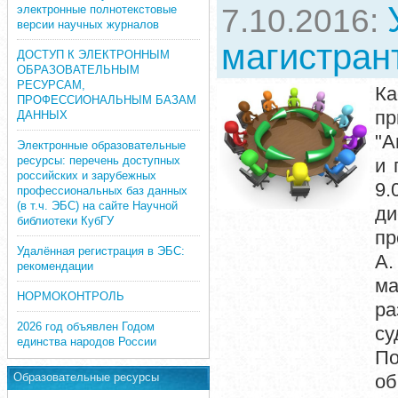
электронные полнотекстовые
7.10.2016:
версии научных журналов
магистран
ДОСТУП К ЭЛЕКТРОННЫМ
ОБРАЗОВАТЕЛЬНЫМ
РЕСУРСАМ,
К
ПРОФЕССИОНАЛЬНЫМ БАЗАМ
пр
ДАННЫХ
"А
Электронные образовательные
ресурсы: перечень доступных
и 
российских и зарубежных
9.
профессиональных баз данных
(в т.ч. ЭБС) на сайте Научной
ди
библиотеки КубГУ
пр
Удалённая регистрация в ЭБС:
А.
рекомендации
ма
НОРМОКОНТРОЛЬ
ра
2026 год объявлен Годом
су
единства народов России
П
Образовательные ресурсы
об