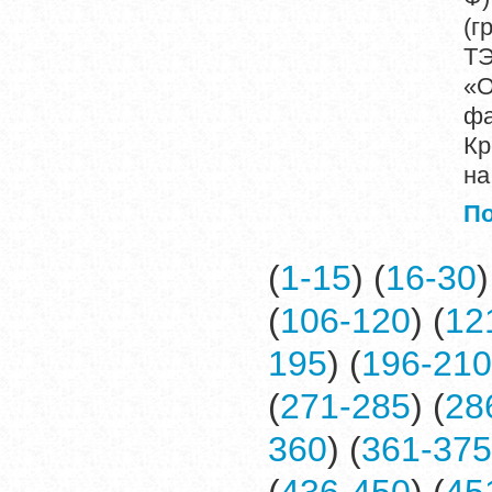
(г
ТЭ
«О
фа
Кр
на
П
(
1-15
) (
16-30
)
(
106-120
) (
12
195
) (
196-210
(
271-285
) (
28
360
) (
361-375