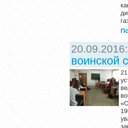
ка
ди
га
П
20.09.2016
воинской 
2
ус
ве
во
«О
19
ув
за