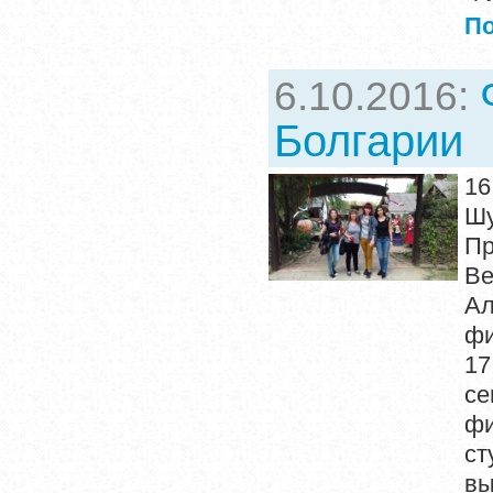
П
6.10.2016:
Болгарии
16
Ш
Пр
Ве
Ал
фи
17
с
ф
ст
вы