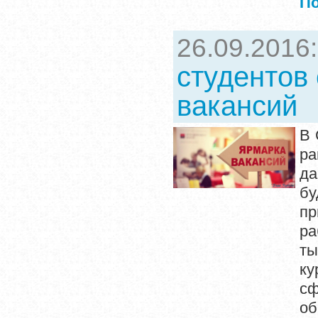
П
26.09.2016
студентов
вакансий
В 
ра
да
бу
пр
ра
ты
ку
сф
об