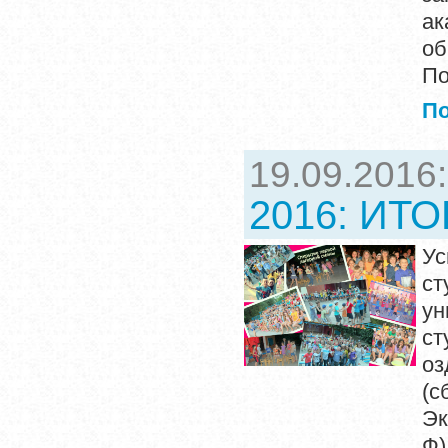
а
об
П
П
19.09.2016
2016: ИТО
Ус
ст
ун
ст
оз
(с
Эк
Ф)