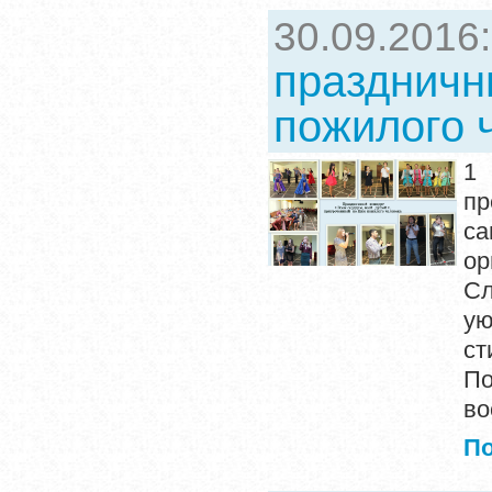
30.09.2016
праздничн
пожилого 
1
пр
са
ор
Сл
у
ст
П
во
П