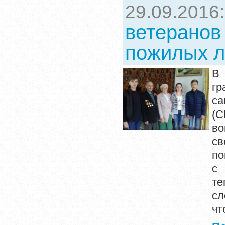
29.09.2016
ветеранов
пожилых 
В 
гр
са
(С
во
св
по
с 
те
сл
чт