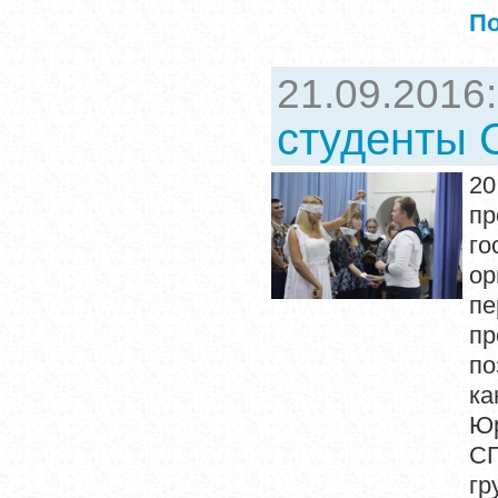
П
21.09.2016
студенты
20
пр
го
о
п
пр
по
ка
Юр
СП
гр