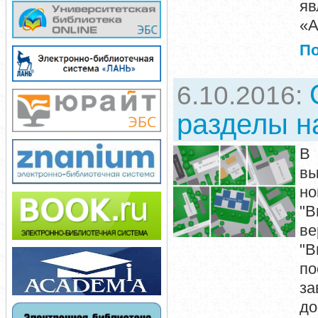
я
«А
П
6.10.2016:
разделы н
В
вы
н
"В
ве
"В
по
з
до