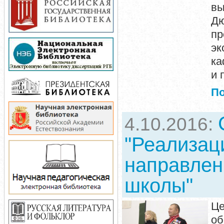
вы
Дю
пр
эк
ка
и 
П
4.10.2016:
"Реализац
направлен
школы"
Це
об