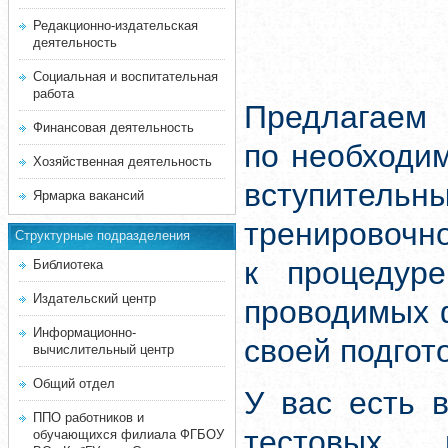
Редакционно-издательская
деятельность
Социальная и воспитательная
работа
Предлагаем 
Финансовая деятельность
по необходи
Хозяйственная деятельность
вступитель
Ярмарка вакансий
тренировочн
Структурные подразделения
к процедуре
Библиотека
Издательский центр
проводимых 
Информационно-
своей подгот
вычислительный центр
Общий отдел
У вас есть 
ППО работников и
тестовых 
обучающихся филиала ФГБОУ