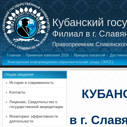
Кубанский гос
Филиал в г. Славя
Правопреемник Славянского
Главная
Приемная кампания 2026
Ярмарка вакансий
Достижен
Электронная информационно-образовательная среда (ЭИОС)
Общие сведения
История и современность
КУБАН
Контакты
Лицензия, Свидетельство о
государственной аккредитации
в г. Слав
Мониторинг эффективности
деятельности