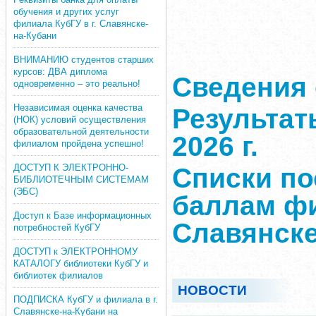
обучения и других услуг
филиала КубГУ в г. Славянске-
на-Кубани
ВНИМАНИЮ студентов старших
курсов: ДВА диплома
Сведения 
одновременно – это реально!
Независимая оценка качества
Результат
(НОК) условий осуществления
образовательной деятельности
2026 г.
филиалом пройдена успешно!
ДОСТУП К ЭЛЕКТРОННО-
Списки п
БИБЛИОТЕЧНЫМ СИСТЕМАМ
(ЭБС)
баллам фи
Доступ к Базе информационных
Славянске
потребностей КубГУ
ДОСТУП к ЭЛЕКТРОННОМУ
КАТАЛОГУ библиотеки КубГУ и
библиотек филиалов
НОВОСТИ
ПОДПИСКА КубГУ и филиала в г.
Славянске-на-Кубани на