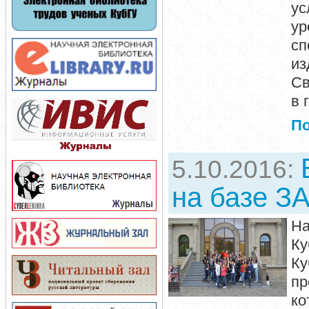
ус
ур
с
из
Св
в
П
5.10.2016:
на базе З
На
Ку
Ку
пр
ко