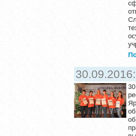
сф
от
С
те
ос
уч
П
30.09.2016
30
ре
Яр
о
об
пр
вы