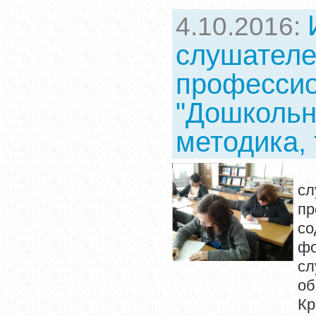
4.10.2016:
слушател
профессио
"Дошкольн
методика, 
29
с
пр
со
фо
с
о
Кр