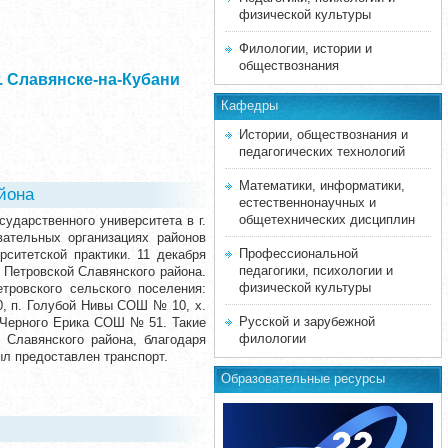
физической культуры
Филологии, истории и
обществознания
 Славянске-на-Кубани
Кафедры
Истории, обществознания и
педагогических технологий
Математики, информатики,
йона
естественнонаучных и
общетехнических дисциплин
ударственного университета в г.
вательных организациях районов
Профессиональной
ситетской практики. 11 декабря
педагогики, психологии и
 Петровской Славянского района.
физической культуры
тровского сельского поселения:
 п. Голубой Нивы СОШ № 10, х.
Русской и зарубежной
 Черного Ерика СОШ № 51. Такие
филологии
 Славянского района, благодаря
ыл предоставлен транспорт.
Образовательные ресурсы