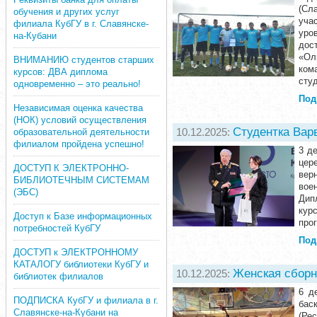
(Сл
обучения и других услуг
уча
филиала КубГУ в г. Славянске-
уро
на-Кубани
дос
«Ол
ВНИМАНИЮ студентов старших
ком
курсов: ДВА диплома
сту
одновременно – это реально!
Под
Независимая оценка качества
(НОК) условий осуществления
Студентка Вар
10.12.2025:
образовательной деятельности
филиалом пройдена успешно!
3 д
цер
ДОСТУП К ЭЛЕКТРОННО-
вер
БИБЛИОТЕЧНЫМ СИСТЕМАМ
вое
(ЭБС)
Дип
кур
Доступ к Базе информационных
прог
потребностей КубГУ
Под
ДОСТУП к ЭЛЕКТРОННОМУ
КАТАЛОГУ библиотеки КубГУ и
Женская сборн
10.12.2025:
библиотек филиалов
6 д
ПОДПИСКА КубГУ и филиала в г.
бас
Славянске-на-Кубани на
(Ре