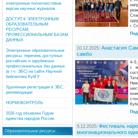
электронные полнотекстовые
нап
версии научных журналов
реа
Сла
ДОСТУП К ЭЛЕКТРОННЫМ
оде
ОБРАЗОВАТЕЛЬНЫМ
г. С
РЕСУРСАМ,
Под
ПРОФЕССИОНАЛЬНЫМ БАЗАМ
ДАННЫХ
Анастасия Сам
10.12.2025:
Электронные образовательные
самбо
ресурсы: перечень доступных
российских и зарубежных
4–5
профессиональных баз данных
с м
(в т.ч. ЭБС) на сайте Научной
сос
библиотеки КубГУ
Тат
Ниж
Удалённая регистрация в ЭБС:
шест
рекомендации
юни
сте
НОРМОКОНТРОЛЬ
Куба
Под
2026 год объявлен Годом
единства народов России
Фестиваль наро
9.12.2025:
Образовательные ресурсы
многонационального еди