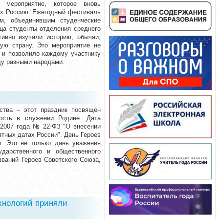
мероприятие, которое вновь
их Россию. Ежегодный фестиваль
м, объединившим студенческие
ца студенты отделения среднего
тивно изучали историю, обычаи,
ую страну. Это мероприятие не
 и позволило каждому участнику
ду разными народами.
ества – этот праздник посвящен
ость в служении Родине. Дата
 2007 года № 22-ФЗ "О внесении
ятных датах России". День Героев
и. Это не только дань уважения
дарственного и общественного
званий Героев Советского Союза,
хнологий приняли