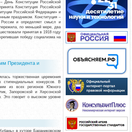
 – День Конституции Российской
ринята Конституция Российской
титуции Российской Федерации» и
енным праздником. Конституция –
ы России и определяет смысл и
 пережила, по меньшей мере, два
шествовали принятая в 1918 году
акрепившая победу социализма на
мм Президента и
оялась торжественная церемония
х стипендиальных конкурсов. В
рамм из всех регионов Южного
лик, Запорожской и Херсонской
я. Это говорит о высоком уровне
«Кубань» в хуторе Бараниковском