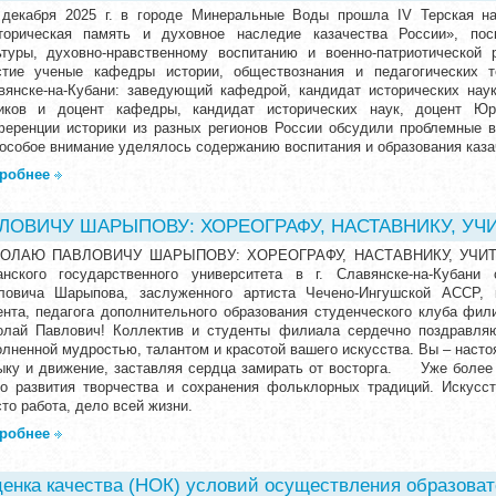
 декабря 2025 г. в городе Минеральные Воды прошла IV Терская на
торическая память и духовное наследие казачества России», пос
ьтуры, духовно-нравственному воспитанию и военно-патриотической
стие ученые кафедры истории, обществознания и педагогических 
вянске-на-Кубани: заведующий кафедрой, кандидат исторических нау
иков и доцент кафедры, кандидат исторических наук, доцент Ю
ференции историки из разных регионов России обсудили проблемные в
 особое внимание уделялось содержанию воспитания и образования к
робнее
ОВИЧУ ШАРЫПОВУ: ХОРЕОГРАФУ, НАСТАВНИКУ, УЧИ
ОЛАЮ ПАВЛОВИЧУ ШАРЫПОВУ: ХОРЕОГРАФУ, НАСТАВНИКУ, УЧИТЕ
анского государственного университета в г. Славянске-на-Кубани
ловича Шарыпова, заслуженного артиста Чечено-Ингушской АССР, к
ента, педагога дополнительного образования студенческого клуба ф
олай Павлович! Коллектив и студенты филиала сердечно поздравляю
олненной мудростью, талантом и красотой вашего искусства. Вы – насто
ыку и движение, заставляя сердца замирать от восторга. Уже более 
го развития творчества и сохранения фольклорных традиций. Искусс
то работа, дело всей жизни.
робнее
енка качества (НОК) условий осуществления образова