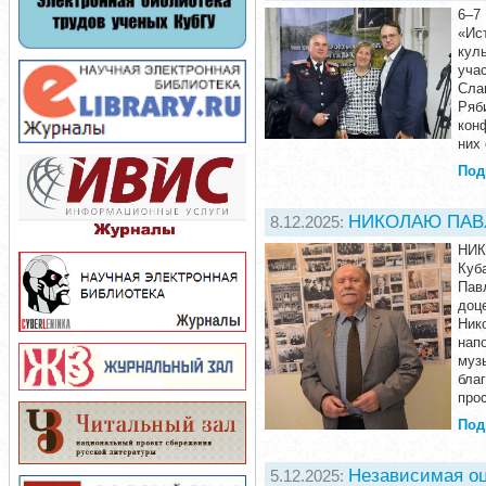
6–7
«Ис
кул
уча
Сла
Ряб
кон
них
Под
НИКОЛАЮ ПАВЛ
8.12.2025:
НИК
Куб
Пав
доц
Ник
нап
муз
бла
прос
Под
Независимая оц
5.12.2025: