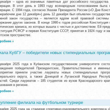
декабря – одна из значимых памятных дат российского государства
ерации. В этот день в 1993 году всенародным голосованием была п
ерации. С 1994 года, согласно Указам Президента России («О Дне Конс
нерабочем дне 12 декабря») день 12 декабря был объявлен государств
овной закон государства – является ядром всей правовой систем
ержание других законов. В конце 1990-х годов российская Конституция
итических кризиса, из которых вышла с честью и достоинством. Ей пред
ституция РСФСР и первая Конституция СССР, принятая в 1924 году и з
етском пространстве.
робнее
ала КубГУ – победители новых стипендиальных програ
декабря 2025 года в Кубанском государственном университете сост
раждения победителей Президентских, Правительственных и именны
оприятии приняли участие лауреаты новых стипендиальных прог
ерального округа, а также Донецкой и Луганской Народных Респуб
астей. Среди лауреатов – 185 студентов из вузов Краснодарского кра
зования в регионе.
робнее
упление филиала на футбольном турнире
екабря 2025 года на стадионе спортивно-оздоровительного комплекса 