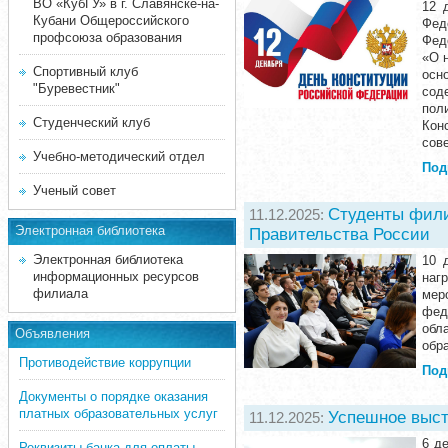
ВО «КубГУ» в г. Славянске-на-
12 
Кубани Общероссийского
Фед
профсоюза образования
Фед
«О 
Спортивный клуб
осн
"Буревестник"
сод
пол
Студенческий клуб
Кон
сов
Учебно-методический отдел
Под
Ученый совет
Студенты фили
11.12.2025:
Электронная библиотека
Правительства России
Электронная библиотека
10 
информационных ресурсов
наг
филиала
мер
фед
обл
Объявления
обра
Противодействие коррупции
Под
Документы о порядке оказания
платных образовательных услуг
Успешное выст
11.12.2025:
6 д
Реквизиты банка для оплаты