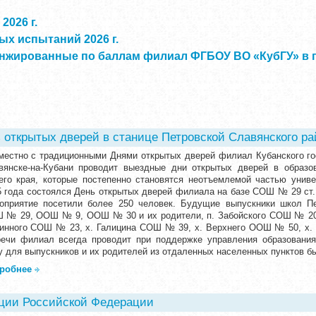
2026 г.
х испытаний 2026 г.
нжированные по баллам филиал ФГБОУ ВО «КубГУ» в г.
 открытых дверей в станице Петровской Славянского ра
местно с традиционными Днями открытых дверей филиал Кубанского гос
вянске-на-Кубани проводит выездные дни открытых дверей в образо
его края, которые постепенно становятся неотъемлемой частью универ
5 года состоялся День открытых дверей филиала на базе СОШ № 29 ст.
оприятие посетили более 250 человек. Будущие выпускники школ Пе
 № 29, ООШ № 9, ООШ № 30 и их родители, п. Забойского СОШ № 20,
инного СОШ № 23, х. Галицина СОШ № 39, х. Верхнего ООШ № 50, х.
речи филиал всегда проводит при поддержке управления образования
у для выпускников и их родителей из отдаленных населенных пунктов б
робнее
ции Российской Федерации