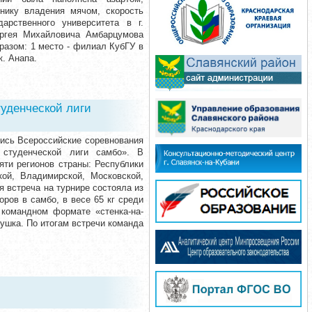
нику владения мячом, скорость
арственного университета в г.
ергея Михайловича Амбарцумова
азом: 1 место - филиал КубГУ в
к. Анапа.
уденческой лиги
лись Всероссийские соревнования
студенческой лиги самбо». В
яти регионов страны: Республики
кой, Владимирской, Московской,
я встреча на турнире состояла из
иоров в самбо, в весе 65 кг среди
 командном формате «стенка-на-
вушка. По итогам встречи команда