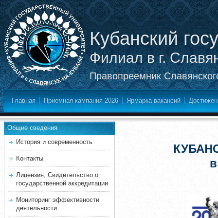
Кубанский гос
Филиал в г. Славя
Правопреемник Славянского
Главная
Приемная кампания 2026
Ярмарка вакансий
Достижен
Общие сведения
История и современность
КУБАН
Контакты
в
Лицензия, Свидетельство о
государственной аккредитации
Мониторинг эффективности
деятельности