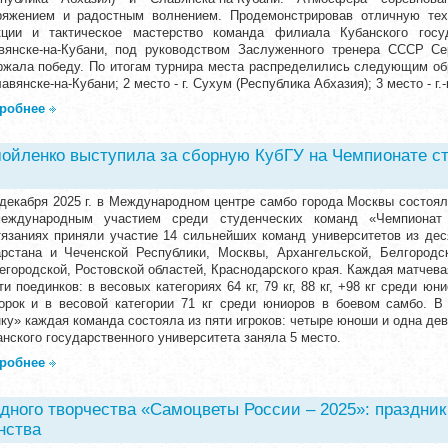
ряжением и радостным волнением. Продемонстрировав отличную тех
кции и тактическое мастерство команда филиала Кубанского госуд
вянске-на-Кубани, под руководством Заслуженного тренера СССР С
ржала победу. По итогам турнира места распределились следующим обр
лавянске-на-Кубани; 2 место - г. Сухум (Республика Абхазия); 3 место - г.-
робнее
ойленко выступила за сборную КубГУ на Чемпионате ст
 декабря 2025 г. в Международном центре самбо города Москвы состоя
еждународным участием среди студенческих команд «Чемпионат 
тязаниях приняли участие 14 сильнейших команд университетов из дес
арстана и Чеченской Республики, Москвы, Архангельской, Белгородс
егородской, Ростовской областей, Краснодарского края. Каждая матчева
и поединков: в весовых категориях 64 кг, 79 кг, 88 кг, +98 кг среди юн
орок и в весовой категории 71 кг среди юниоров в боевом самбо. В
нку» каждая команда состояла из пяти игроков: четыре юноши и одна де
нского государственного университета заняла 5 место.
робнее
дного творчества «Самоцветы России – 2025»: праздник
нства