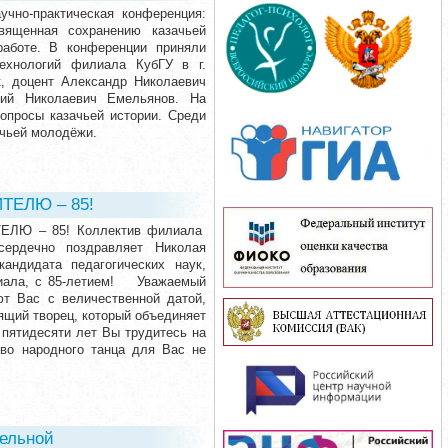
учно-практическая конференция:
вященная сохранению казачьей
 работе. В конференции приняли
технологий филиала КубГУ в г.
к, доцент Александр Николаевич
рий Николаевич Емельянов. На
опросы казачьей истории. Среди
азачьей молодёжи.
ТЕЛЮ – 85!
ЛЮ – 85! Коллектив филиала
 сердечно поздравляет Николая
андидата педагогических наук,
илиала, с 85-летием! Уважаемый
т Вас с величественной датой,
ящий творец, который объединяет
пятидесяти лет Вы трудитесь на
тво народного танца для Вас не
тельной