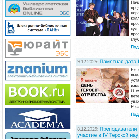
Нач
про
нар
кол
про
кул
про
глу
Под
Памятная дата 
9.12.2025:
Еже
выд
уст
изм
Оте
вет
ува
Рос
Под
Преподаватели 
8.12.2025:
участие в IV Терской на