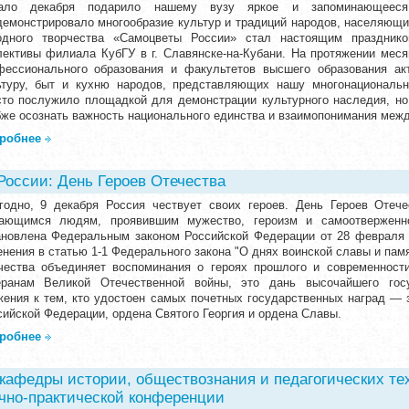
ало декабря подарило нашему вузу яркое и запоминающееся 
демонстрировало многообразие культур и традиций народов, населяющ
одного творчества «Самоцветы России» стал настоящим празднико
лективы филиала КубГУ в г. Славянске-на-Кубани. На протяжении меся
фессионального образования и факультетов высшего образования ак
ьтуру, быт и кухню народов, представляющих нашу многонациональн
сто послужило площадкой для демонстрации культурного наследия, но
бже осознать важность национального единства и взаимопонимания меж
робнее
России: День Героев Отечества
годно, 9 декабря Россия чествует своих героев. День Героев Отеч
ающимся людям, проявившим мужество, героизм и самоотверженн
ановлена Федеральным законом Российской Федерации от 28 февраля
енения в статью 1-1 Федерального закона "О днях воинской славы и пам
чества объединяет воспоминания о героях прошлого и современност
еранам Великой Отечественной войны, это дань высочайшего госу
жения к тем, кто удостоен самых почетных государственных наград — 
сийской Федерации, ордена Святого Георгия и ордена Славы.
робнее
кафедры истории, обществознания и педагогических те
учно-практической конференции