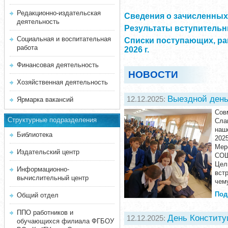
Редакционно-издательская
Сведения о зачисленных 
деятельность
Результаты вступительны
Социальная и воспитательная
Списки поступающих, ра
работа
2026 г.
Финансовая деятельность
НОВОСТИ
Хозяйственная деятельность
Выездной день
12.12.2025:
Ярмарка вакансий
Сов
Структурные подразделения
Сла
наш
Библиотека
202
Мер
Издательский центр
СОШ
Цел
Информационно-
вст
вычислительный центр
чем
Под
Общий отдел
ППО работников и
День Конститу
12.12.2025:
обучающихся филиала ФГБОУ