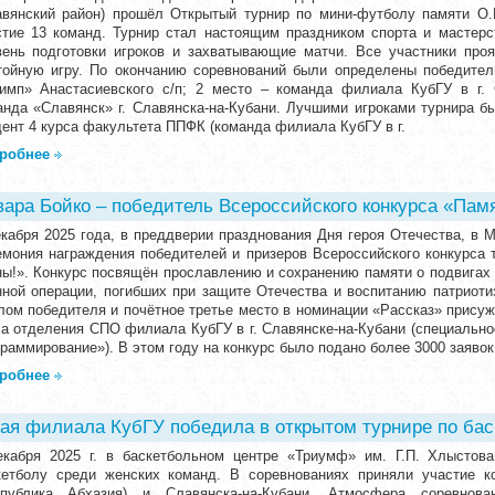
авянский район) прошёл Открытый турнир по мини-футболу памяти О.
стие 13 команд. Турнир стал настоящим праздником спорта и мастерс
вень подготовки игроков и захватывающие матчи. Все участники про
тойную игру. По окончанию соревнований были определены победител
имп» Анастасиевского с/п; 2 место – команда филиала КубГУ в г. 
анда «Славянск» г. Славянска-на-Кубани. Лучшими игроками турнира б
дент 4 курса факультета ППФК (команда филиала КубГУ в г.
робнее
вара Бойко – победитель Всероссийского конкурса «Памя
екабря 2025 года, в преддверии празднования Дня героя Отечества, в 
емония награждения победителей и призеров Всероссийского конкурса 
ны!». Конкурс посвящён прославлению и сохранению памяти о подвигах 
нной операции, погибших при защите Отечества и воспитанию патриоти
лом победителя и почётное третье место в номинации «Рассказ» присуж
са отделения СПО филиала КубГУ в г. Славянске-на-Кубани (специальн
раммирование»). В этом году на конкурс было подано более 3000 заявок
робнее
ая филиала КубГУ победила в открытом турнире по бас
екабря 2025 г. в баскетбольном центре «Триумф» им. Г.П. Хлыстов
кетболу среди женских команд. В соревнованиях приняли участие ко
спублика Абхазия) и Славянска-на-Кубани. Атмосфера соревнов