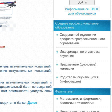
Информация об ЭИОС
для обучающихся
Среднее професcиональное
образование
Сведения об отделении
среднего профессионального
образования
ние
Информация по оплате за
обучение
Предметные (цикловые)
ечень вступительных испытаний.
комиссии
ения вступительных испытаний,
Родителям обучающихся
(информация)
ния вступительных испытаний и
редварительный балл по выданной
т вам возможность увидеть свои
Факультеты
Математики, информатики,
зводится в банке.
Далее
биологии и технологии
Педагогики, психологии и