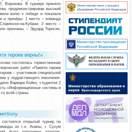
Е. Воронова. В турнире приняло
тва, продемонстрировав высокий
явили волю к победе и показали
и и призёры: 1 место – команда
Славянске-на-Кубани; 3 место –
ыли признаны: – Эдуард Торосян,
ти героев верны!»
Москве состоялась торжественная
творческих работ «Памяти героев
героев – участников специальной
зма у подрастающего поколения.
дено Варваре Бойко, студентке 2
ость «Информационные системы и
 со всей страны.
кетболу
а состоялся открытый турнир по
манды из г.-к. Анапы, г. Сухум
аний была наполнена азартом,