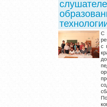
слушателе
образован
технологи
С
ре
с 
кр
до
пе
ор
пр
со
сб
По
ко