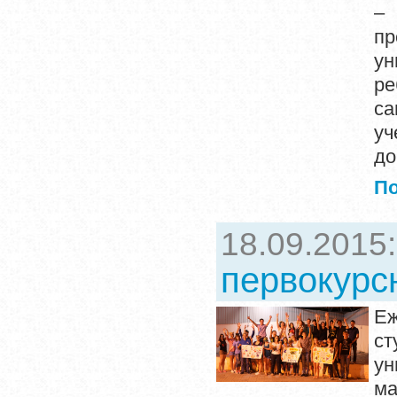
–
пр
ун
ре
са
уч
до
П
18.09.2015
первокурс
Еж
ст
ун
ма