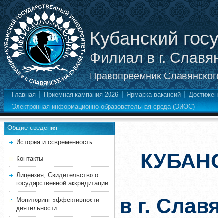
Кубанский гос
Филиал в г. Славя
Правопреемник Славянского
Главная
Приемная кампания 2026
Ярмарка вакансий
Достижен
Электронная информационно-образовательная среда (ЭИОС)
Общие сведения
История и современность
КУБАН
Контакты
Лицензия, Свидетельство о
государственной аккредитации
в г. Слав
Мониторинг эффективности
деятельности