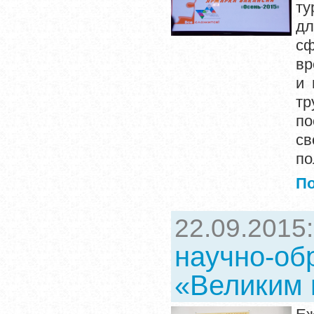
ту
дл
сф
вр
и 
тр
по
св
по
П
22.09.2015
научно-об
«Великим 