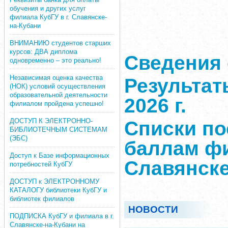
обучения и других услуг
филиала КубГУ в г. Славянске-
на-Кубани
ВНИМАНИЮ студентов старших
курсов: ДВА диплома
Сведения 
одновременно – это реально!
Независимая оценка качества
Результат
(НОК) условий осуществления
образовательной деятельности
2026 г.
филиалом пройдена успешно!
ДОСТУП К ЭЛЕКТРОННО-
Списки п
БИБЛИОТЕЧНЫМ СИСТЕМАМ
(ЭБС)
баллам фи
Доступ к Базе информационных
Славянске
потребностей КубГУ
ДОСТУП к ЭЛЕКТРОННОМУ
КАТАЛОГУ библиотеки КубГУ и
библиотек филиалов
НОВОСТИ
ПОДПИСКА КубГУ и филиала в г.
Славянске-на-Кубани на