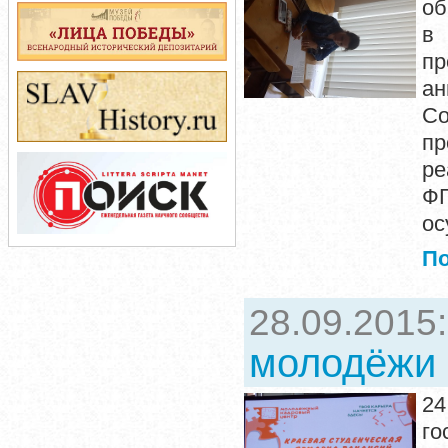
об
в 
пр
а
Со
пр
ре
ФГ
ос
П
28.09.2015
молодёжи 
24
го