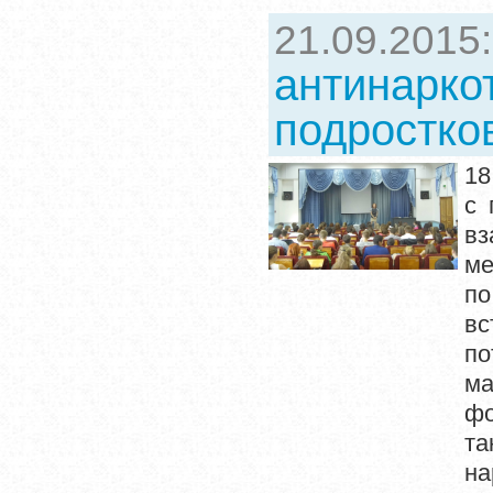
21.09.2015
антинарко
подростко
18
с 
в
ме
по
вс
по
ма
фо
та
на