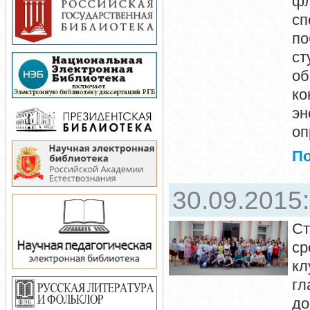
ф
сп
по
ст
о
ко
э
оп
П
30.09.2015
Ст
ср
кл
гл
до