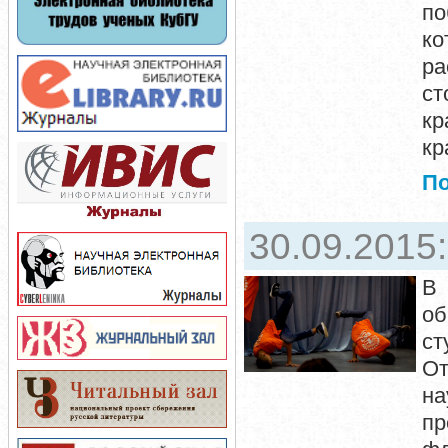
по
к
ра
ст
кр
кр
П
30.09.2015
В 
об
ст
От
на
пр