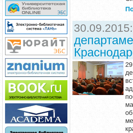
П
30.09.2015
департаме
Краснодар
29
де
вс
ад
по
ма
об
ме
к