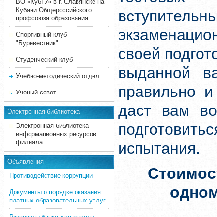
ВО «КубГУ» в г. Славянске-на-
Кубани Общероссийского
вступите
профсоюза образования
экзаменацион
Спортивный клуб
"Буревестник"
своей подгот
Студенческий клуб
выданной ва
Учебно-методический отдел
правильно и
Ученый совет
даст вам во
Электронная библиотека
подготовит
Электронная библиотека
информационных ресурсов
филиала
испытания.
Объявления
Стоимос
Противодействие коррупции
одно
Документы о порядке оказания
платных образовательных услуг
Реквизиты банка для оплаты