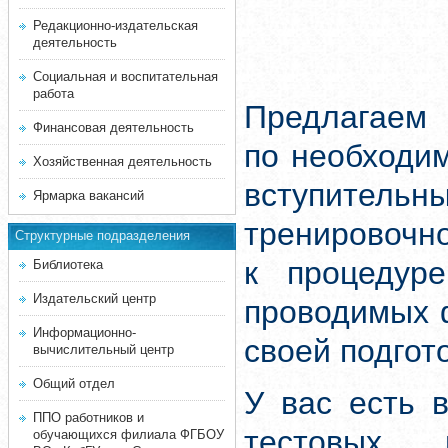
Редакционно-издательская
деятельность
Социальная и воспитательная
работа
Предлагаем 
Финансовая деятельность
по необходи
Хозяйственная деятельность
вступитель
Ярмарка вакансий
тренировочн
Структурные подразделения
к процедуре
Библиотека
Издательский центр
проводимых 
Информационно-
своей подгот
вычислительный центр
Общий отдел
У вас есть 
ППО работников и
тестовых 
обучающихся филиала ФГБОУ