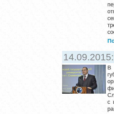
пе
от
се
тр
со
П
14.09.2015
В
гу
ор
фи
Сл
с 
ра