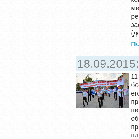
ме
ре
за
(д
П
18.09.2015
11
бо
ег
п
пе
о
пр
пл