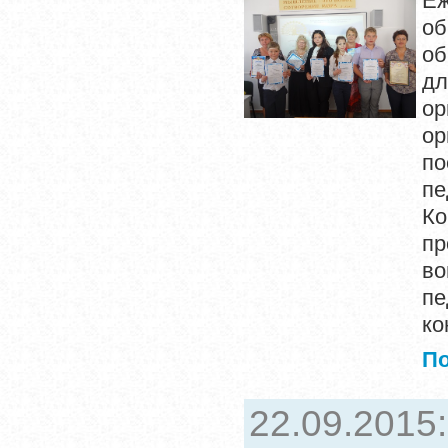
Еж
о
об
дл
ор
ор
п
пе
Ко
п
во
пе
ко
П
22.09.2015