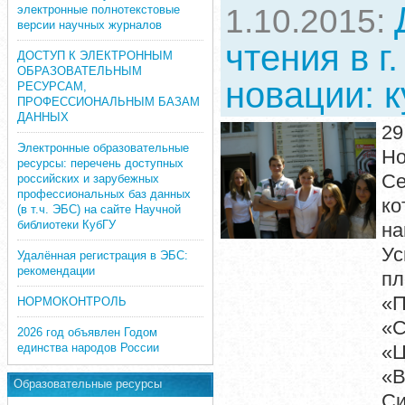
электронные полнотекстовые
1.10.2015:
версии научных журналов
чтения в г
ДОСТУП К ЭЛЕКТРОННЫМ
ОБРАЗОВАТЕЛЬНЫМ
новации: к
РЕСУРСАМ,
ПРОФЕССИОНАЛЬНЫМ БАЗАМ
ДАННЫХ
2
Электронные образовательные
Но
ресурсы: перечень доступных
Се
российских и зарубежных
профессиональных баз данных
ко
(в т.ч. ЭБС) на сайте Научной
библиотеки КубГУ
н
Ус
Удалённая регистрация в ЭБС:
рекомендации
п
«П
НОРМОКОНТРОЛЬ
«С
2026 год объявлен Годом
единства народов России
«Ц
«В
Образовательные ресурсы
Си