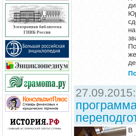
ди
Юр
сд
на
зв
По
же
д
П
27.09.2015
программ
переподго
В 