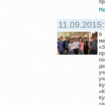
пр
П
11.09.2015
9
ме
«
пр
по
де
уч
уч
К
«К
К
се