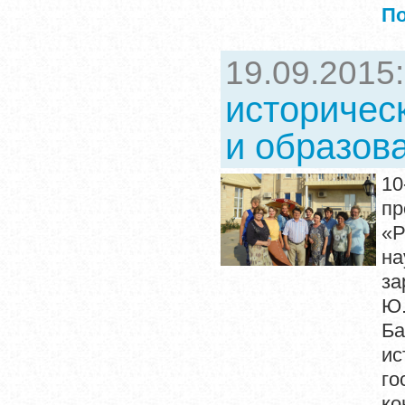
П
19.09.2015
историческ
и образов
10
пр
«Р
на
за
Ю.
Ба
ис
го
ко