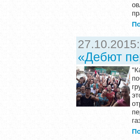
о
пр
П
27.10.2015
«Дебют пе
"К
по
гр
эт
от
пе
га
П