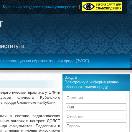
Кубанский государственный университет
т
института
я информационно-образовательная среда (ЭИОС)
Вход в
Электронную информационно-
образовательную среду
едагогическая практика у 179-ти
рсов филиала Кубанского
 в городе Славянске-на-Кубани.
али в составе педагогических
льных лагерях и центрах: ДОЛСТ
анда факультетов: Педагогики и
ии и права и группа факультета