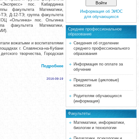
Экспресс» пос. Кабардинка
уппы факультета Математики,
Информация об ЭИОС
-ТЭ, Д-12-ТЭ; группа факультета
для обучающихся
СОЦ «Ольгинка» пос. Ольгинка
ппа факультета Математики,
Среднее професcиональное
МИ).
образование
ботали вожатыми и воспитателями
Сведения об отделении
лощадках г. Славянска-на-Кубани
среднего профессионального
детского творчества, Городская
образования
Информация по оплате за
Подробнее
обучение
2016-09-19
Предметные (цикловые)
комиссии
Родителям обучающихся
(информация)
Факультеты
Математики, информатики,
биологии и технологии
Педагогики, психологии и