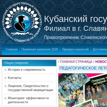
Кубанский гос
Филиал в г. Славя
Правопреемник Славянского
Главная
Приемная кампания 2026
Ярмарка вакансий
Достижен
/
ГЛАВНАЯ СТРАНИЦА
/
НОВОС
Общие сведения
ПЕДАГОГИЧЕСКОЕ ЛЕТО 
История и современность
Контакты
Лицензия, Свидетельство о
государственной аккредитации
Мониторинг эффективности
деятельности