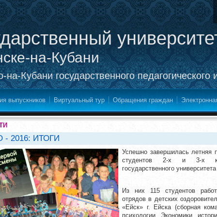
ударственный университе
нске-на-Кубани
-на-Кубани государственного педагогического 
ия выпускников
Виртуальный тур
Обращения граждан
Электронна
ТИ
- 2016: ИТОГИ
Успешно завершилась летняя п
студентов 2-х и 3-х ку
государственного университета
Из них 115 студентов работ
отрядов в детских оздоровите
«Ейск» г. Ейска (сборная ком
психологии, Экономики, истор