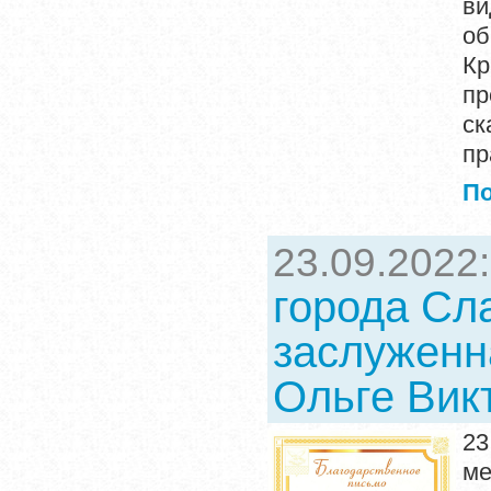
ви
о
Кр
п
ск
пр
П
23.09.2022
города Сл
заслуженн
Ольге Вик
23
ме