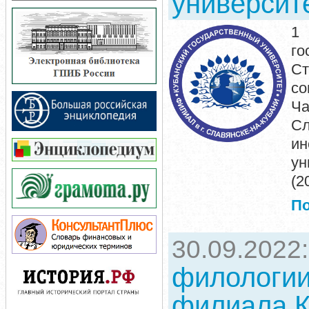
университе
1
го
С
со
Ча
Сл
ин
ун
(2
П
30.09.2022
филологии
филиала К