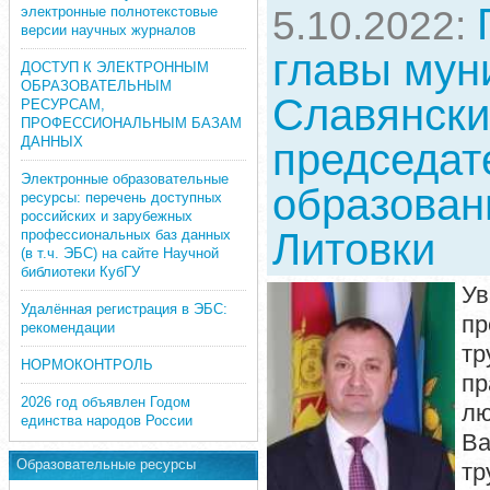
электронные полнотекстовые
5.10.2022:
версии научных журналов
главы мун
ДОСТУП К ЭЛЕКТРОННЫМ
ОБРАЗОВАТЕЛЬНЫМ
Славянский
РЕСУРСАМ,
ПРОФЕССИОНАЛЬНЫМ БАЗАМ
ДАННЫХ
председат
Электронные образовательные
образован
ресурсы: перечень доступных
российских и зарубежных
Литовки
профессиональных баз данных
(в т.ч. ЭБС) на сайте Научной
библиотеки КубГУ
Ув
Удалённая регистрация в ЭБС:
пр
рекомендации
т
НОРМОКОНТРОЛЬ
пр
2026 год объявлен Годом
лю
единства народов России
Ва
Образовательные ресурсы
тр