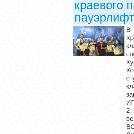
краевого 
пауэрлифт
В 
К
кл
сп
Ку
Ко
с
кл
за
ИП
2 
ве
ВО