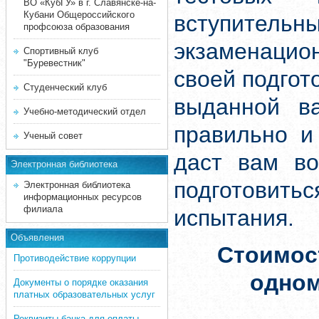
ВО «КубГУ» в г. Славянске-на-
Кубани Общероссийского
вступите
профсоюза образования
экзаменацион
Спортивный клуб
"Буревестник"
своей подгот
Студенческий клуб
выданной ва
Учебно-методический отдел
правильно и
Ученый совет
даст вам во
Электронная библиотека
подготовит
Электронная библиотека
информационных ресурсов
филиала
испытания.
Объявления
Стоимос
Противодействие коррупции
одно
Документы о порядке оказания
платных образовательных услуг
Реквизиты банка для оплаты