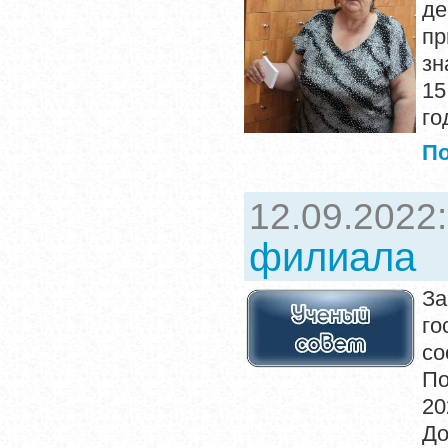
де
пр
зн
15
го
П
12.09.2022
филиала
За
го
со
По
20
До