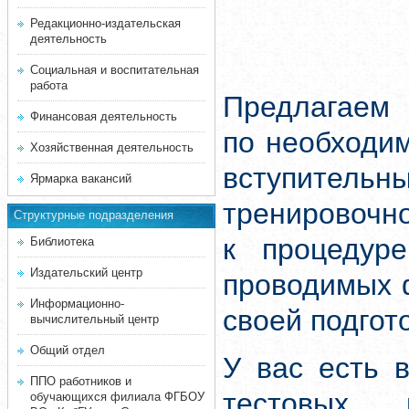
Редакционно-издательская
деятельность
Социальная и воспитательная
работа
Предлагаем 
Финансовая деятельность
по необходи
Хозяйственная деятельность
вступитель
Ярмарка вакансий
тренировочн
Структурные подразделения
к процедуре
Библиотека
Издательский центр
проводимых 
Информационно-
своей подгот
вычислительный центр
Общий отдел
У вас есть 
ППО работников и
тестовых 
обучающихся филиала ФГБОУ