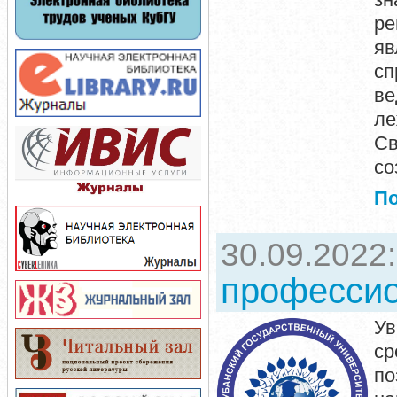
ре
яв
сп
ве
ле
Св
со
П
30.09.2022
профессио
Ув
ср
по