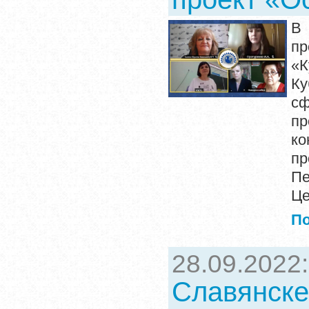
В
пр
«К
Ку
сф
пр
к
пр
Пе
Це
П
28.09.2022
Славянске