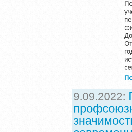
По
уч
пе
фи
До
От
го
ис
се
П
9.09.2022:
профсоюзн
значимост