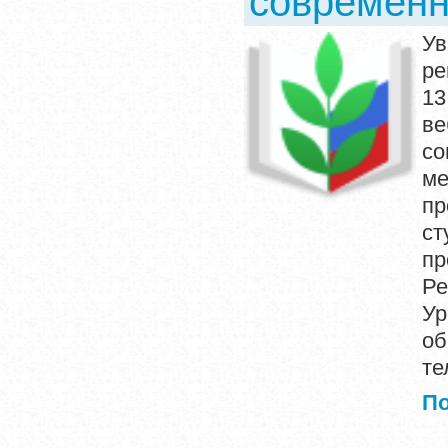
современн
У
ре
1
в
со
ме
пр
с
пр
Ре
Ур
об
те
П