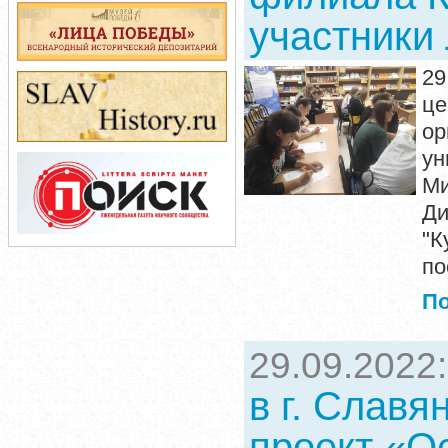
участники
2
це
о
у
Ми
Ди
"К
по
П
29.09.2022
в г. Славя
проект «О