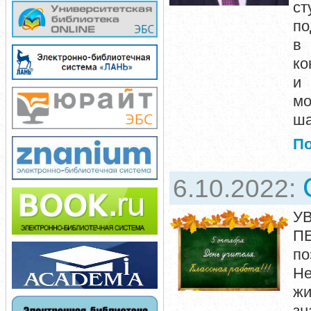
с
по
в 
ко
и 
мо
ша
П
6.10.2022:
У
П
по
Не
жи
зн