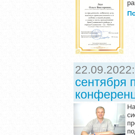
ра
П
22.09.2022
сентября 
конферен
На
си
пр
по