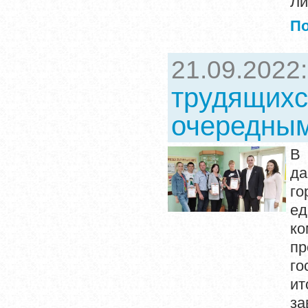
Ли
П
21.09.2022
трудящихс
очередным
В 
да
го
ед
ко
п
го
ит
за