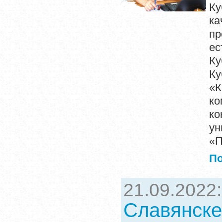
Ку
ка
п
ес
Ку
Ку
«К
ко
ко
ун
«П
П
21.09.2022
Славянске