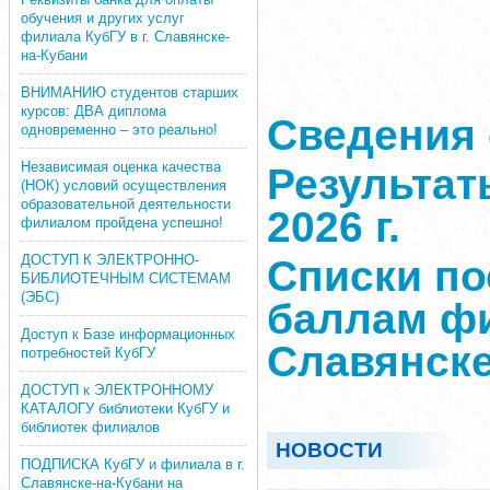
обучения и других услуг
филиала КубГУ в г. Славянске-
на-Кубани
ВНИМАНИЮ студентов старших
курсов: ДВА диплома
Сведения 
одновременно – это реально!
Независимая оценка качества
Результат
(НОК) условий осуществления
образовательной деятельности
2026 г.
филиалом пройдена успешно!
ДОСТУП К ЭЛЕКТРОННО-
Списки п
БИБЛИОТЕЧНЫМ СИСТЕМАМ
(ЭБС)
баллам фи
Доступ к Базе информационных
Славянске
потребностей КубГУ
ДОСТУП к ЭЛЕКТРОННОМУ
КАТАЛОГУ библиотеки КубГУ и
библиотек филиалов
НОВОСТИ
ПОДПИСКА КубГУ и филиала в г.
Славянске-на-Кубани на