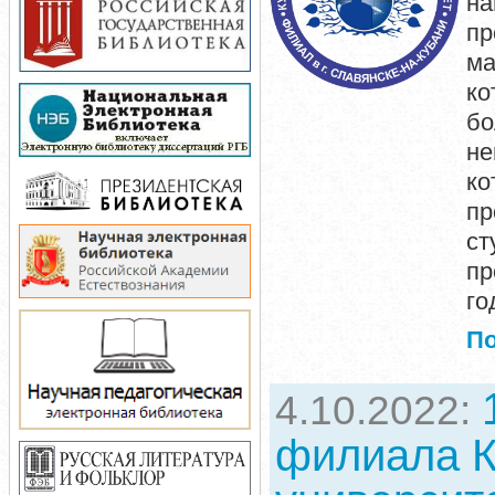
н
пр
ма
ко
бо
не
к
п
с
пр
го
П
4.10.2022:
филиала К