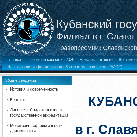
Кубанский гос
Филиал в г. Славя
Правопреемник Славянского
Главная
Приемная кампания 2026
Ярмарка вакансий
Достижен
Электронная информационно-образовательная среда (ЭИОС)
Общие сведения
История и современность
КУБАН
Контакты
Лицензия, Свидетельство о
государственной аккредитации
в г. Слав
Мониторинг эффективности
деятельности