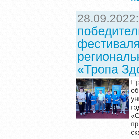
28.09.2022
победител
фестиваля
региональ
«Тропа Зд
Пр
о
ун
го
«С
пр
ск