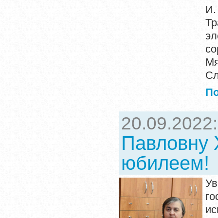
И.
Тр
э
со
Мя
Сл
П
20.09.2022
Павловну 
юбилеем!
Ув
го
ис