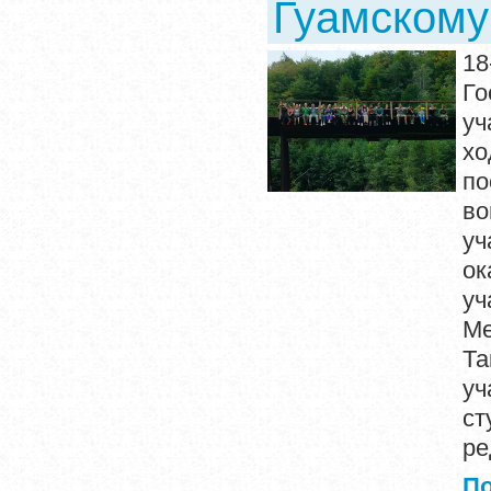
Гуамском
18
Го
уч
хо
по
во
уч
ок
уч
Ме
Та
уч
с
ре
П