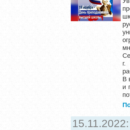
У
пр
шк
ру
ун
ог
мн
Се
г.
ра
В 
и 
по
П
15.11.2022