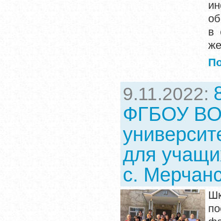
ин
об
в 
же
П
9.11.2022:
ФГБОУ ВО 
университ
для учащи
с. Мерчан
Шк
по