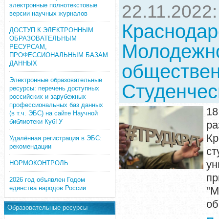
электронные полнотекстовые
22.11.2022
версии научных журналов
Краснодар
ДОСТУП К ЭЛЕКТРОННЫМ
ОБРАЗОВАТЕЛЬНЫМ
Молодежн
РЕСУРСАМ,
ПРОФЕССИОНАЛЬНЫМ БАЗАМ
ДАННЫХ
обществен
Электронные образовательные
Студенчес
ресурсы: перечень доступных
российских и зарубежных
профессиональных баз данных
18
(в т.ч. ЭБС) на сайте Научной
библиотеки КубГУ
р
Кр
Удалённая регистрация в ЭБС:
рекомендации
ст
ун
НОРМОКОНТРОЛЬ
пр
2026 год объявлен Годом
единства народов России
"М
об
Образовательные ресурсы