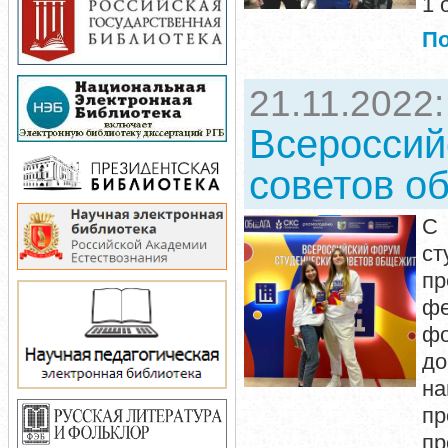
1 
П
21.11.2022
Всероссий
советов о
С 
ст
пр
фе
фо
д
н
пр
пр