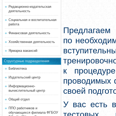
Редакционно-издательская
деятельность
Социальная и воспитательная
работа
Предлагаем 
Финансовая деятельность
по необходи
Хозяйственная деятельность
вступитель
Ярмарка вакансий
тренировочн
Структурные подразделения
к процедуре
Библиотека
Издательский центр
проводимых 
Информационно-
своей подгот
вычислительный центр
Общий отдел
У вас есть 
ППО работников и
тестовых 
обучающихся филиала ФГБОУ