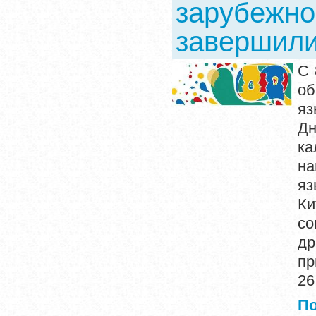
зарубежно
завершили
С 
о
яз
Д
ка
на
яз
Ки
со
др
пр
26
П