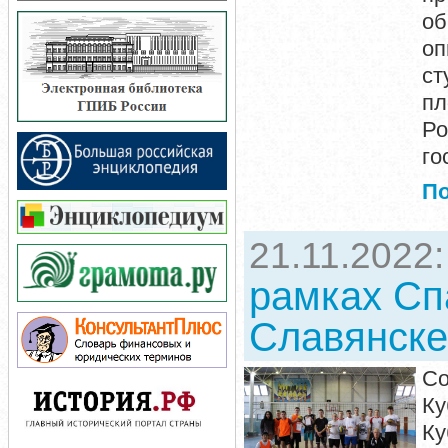
об
о
ст
пл
Ро
го
П
21.11.2022
рамках Сп
Славянске
Со
Ку
Ку