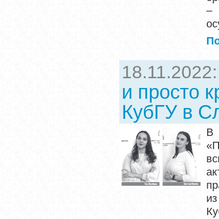
–
ос
П
18.11.2022
и просто 
КубГУ в С
В 
«П
вс
а
пр
из
Ку