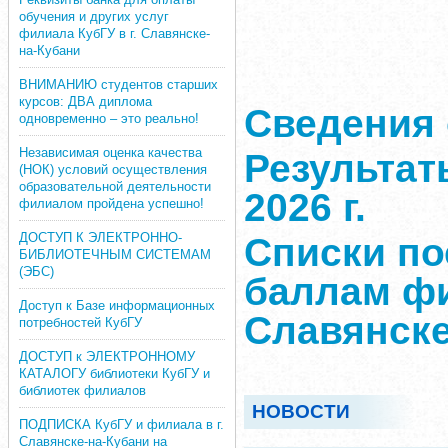
обучения и других услуг
филиала КубГУ в г. Славянске-
на-Кубани
ВНИМАНИЮ студентов старших
курсов: ДВА диплома
Сведения 
одновременно – это реально!
Независимая оценка качества
Результат
(НОК) условий осуществления
образовательной деятельности
2026 г.
филиалом пройдена успешно!
ДОСТУП К ЭЛЕКТРОННО-
Списки п
БИБЛИОТЕЧНЫМ СИСТЕМАМ
(ЭБС)
баллам фи
Доступ к Базе информационных
Славянске
потребностей КубГУ
ДОСТУП к ЭЛЕКТРОННОМУ
КАТАЛОГУ библиотеки КубГУ и
библиотек филиалов
НОВОСТИ
ПОДПИСКА КубГУ и филиала в г.
Славянске-на-Кубани на