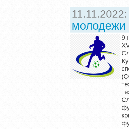
11.11.2022
молодежи 
9 
XV
Сл
Ку
сп
(С
те
т
Сл
фу
ко
фу