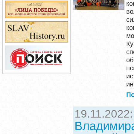
ко
во
си
ко
мо
Ку
с
о
пс
и
ин
П
19.11.2022
Владимира