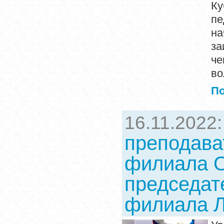
Ку
пе
на
за
че
во
П
16.11.2022
преподава
филиала О
председат
филиала Л