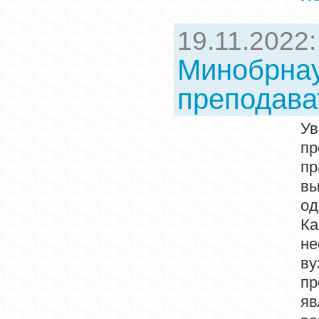
19.11.2022
Минобрнау
преподава
Ув
п
п
вы
од
К
не
в
пр
яв