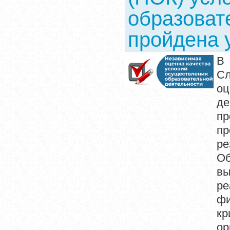
образоват
пройдена 
В 
Сл
оц
д
п
пр
ре
Об
вы
ре
фи
кр
ор