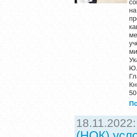
со
на
пр
ка
м
уч
ми
У
Ю.
Г
Кн
50
П
18.11.2022
(НОК) усл