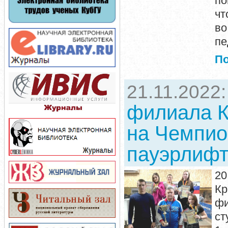
по
чт
во
пе
П
21.11.2022
филиала К
на Чемпио
пауэрлифт
20
Кр
фи
ст