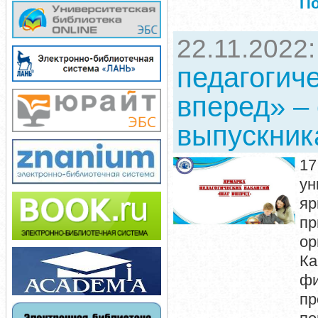
П
22.11.2022
педагогич
вперед» –
выпускни
17
ун
яр
п
ор
Ка
фи
пр