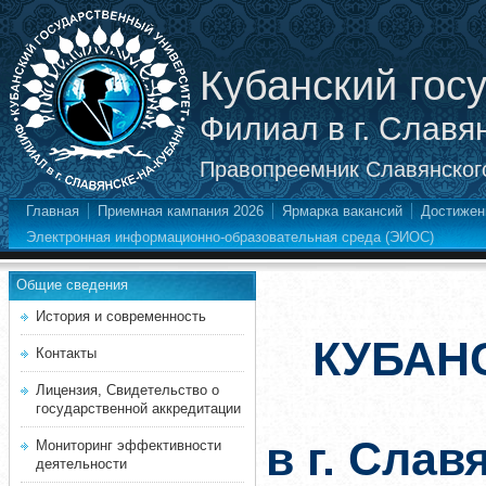
Кубанский гос
Филиал в г. Славя
Правопреемник Славянского
Главная
Приемная кампания 2026
Ярмарка вакансий
Достижен
Электронная информационно-образовательная среда (ЭИОС)
Общие сведения
История и современность
КУБАН
Контакты
Лицензия, Свидетельство о
государственной аккредитации
в г. Слав
Мониторинг эффективности
деятельности