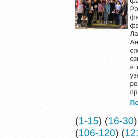
фа
Ро
фи
фа
Ла
Ан
сп
оз
в 
уз
ре
пр
П
(
1-15
) (
16-30
)
(
106-120
) (
12