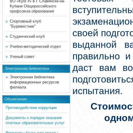
ВО «КубГУ» в г. Славянске-на-
Кубани Общероссийского
вступите
профсоюза образования
экзаменацион
Спортивный клуб
"Буревестник"
своей подгот
Студенческий клуб
выданной ва
Учебно-методический отдел
правильно и
Ученый совет
даст вам во
Электронная библиотека
подготовит
Электронная библиотека
информационных ресурсов
филиала
испытания.
Объявления
Стоимос
Противодействие коррупции
одно
Документы о порядке оказания
платных образовательных услуг
Реквизиты банка для оплаты