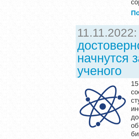
со
П
11.11.2022
достоверн
начнутся 
ученого
15
со
ст
и
д
о
би