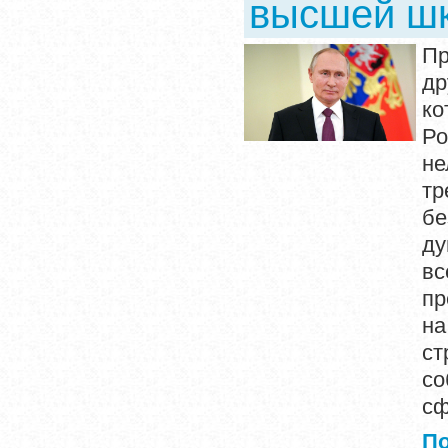
высшей ш
Пр
др
ко
Ро
н
тр
бе
ду
вс
пр
на
с
со
сф
П