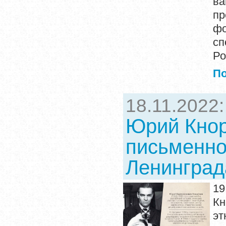
в
пр
фо
сп
Ро
П
18.11.2022
Юрий Кнор
письменно
Ленинград
19
Кн
эт