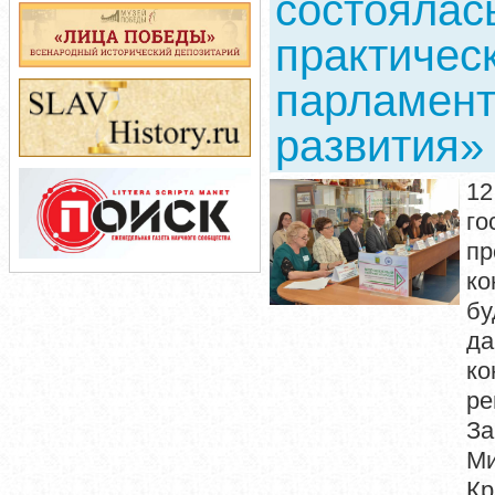
состоялась
практичес
парламент
развития»
12
го
пр
ко
бу
да
к
р
За
Ми
К