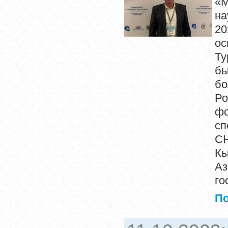
«М
на
20
ос
Ту
бы
бо
Ро
фо
сп
СН
К
Аз
го
П