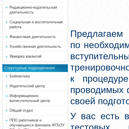
Редакционно-издательская
деятельность
Социальная и воспитательная
работа
Предлагаем 
Финансовая деятельность
по необходи
Хозяйственная деятельность
вступитель
Ярмарка вакансий
тренировочн
Структурные подразделения
к процедуре
Библиотека
Издательский центр
проводимых 
Информационно-
своей подгот
вычислительный центр
Общий отдел
У вас есть 
ППО работников и
тестовых 
обучающихся филиала ФГБОУ