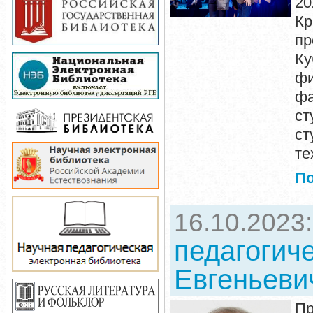
20
Кр
п
Ку
ф
фа
ст
ст
те
П
16.10.2023
педагогич
Евгеньеви
Пр