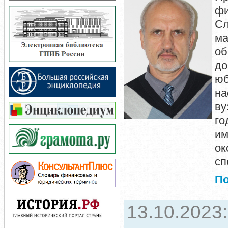
фи
Сл
м
об
до
ю
на
ву
го
и
ок
сп
П
13.10.2023