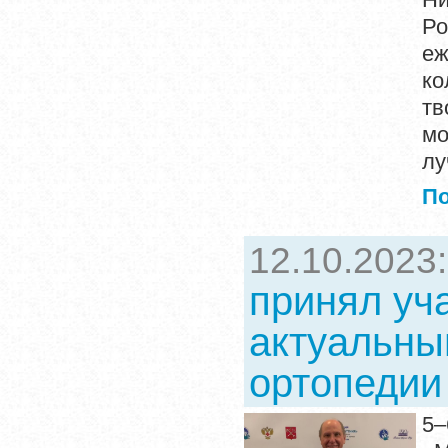
Ро
еж
ко
тв
мо
лу
П
12.10.2023
принял уч
актуальны
ортопедии
5–