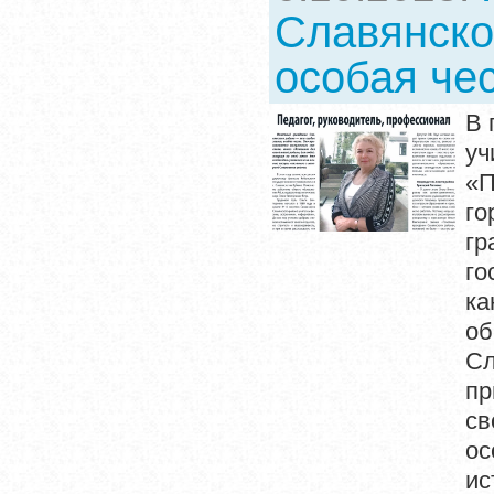
Славянско
особая че
В 
уч
«П
го
гр
го
ка
об
Сл
пр
св
ос
ис