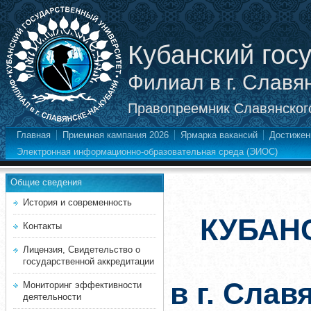
Кубанский гос
Филиал в г. Славя
Правопреемник Славянского
Главная
Приемная кампания 2026
Ярмарка вакансий
Достижен
Электронная информационно-образовательная среда (ЭИОС)
Общие сведения
История и современность
КУБАН
Контакты
Лицензия, Свидетельство о
государственной аккредитации
в г. Слав
Мониторинг эффективности
деятельности