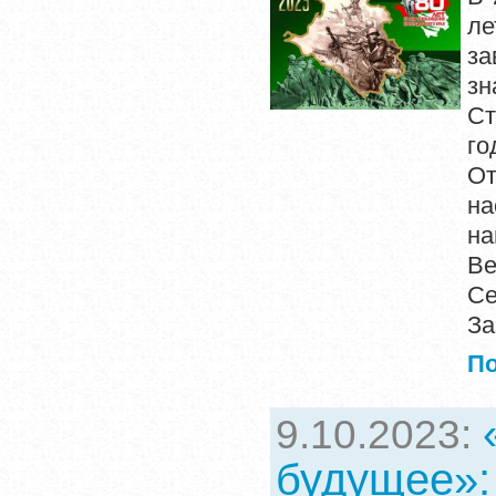
ле
за
зн
Ст
го
От
на
на
Ве
Се
За
П
9.10.2023:
будущее»: