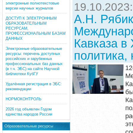
электронные полнотекстовые
19.10.2023
версии научных журналов
А.Н. Рябик
ДОСТУП К ЭЛЕКТРОННЫМ
ОБРАЗОВАТЕЛЬНЫМ
Междунар
РЕСУРСАМ,
ПРОФЕССИОНАЛЬНЫМ БАЗАМ
ДАННЫХ
Кавказа в 
Электронные образовательные
политика, 
ресурсы: перечень доступных
российских и зарубежных
профессиональных баз данных
12
(в т.ч. ЭБС) на сайте Научной
библиотеки КубГУ
М
Ка
Удалённая регистрация в ЭБС:
рекомендации
б
Ка
НОРМОКОНТРОЛЬ
по
2026 год объявлен Годом
единства народов России
р
эт
Образовательные ресурсы
со