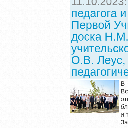
11.10.2023
педагога 
Первой Уч
доска Н.М
учительск
О.В. Леус,
педагогич
В 
Вс
от
бл
и 
За