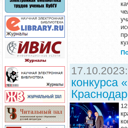
ка
че
у
и
пр
ку
П
17.10.2023
конкурса 
Краснодар
12
кр
ко