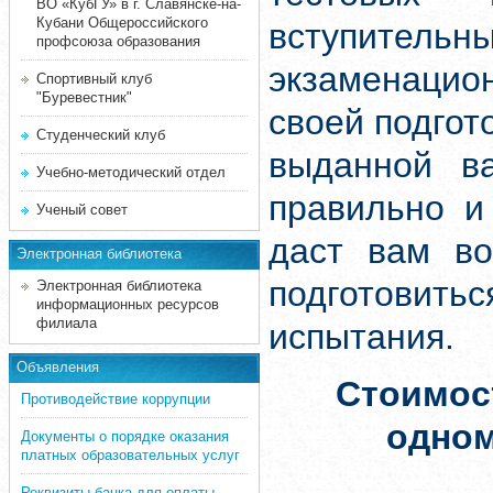
ВО «КубГУ» в г. Славянске-на-
Кубани Общероссийского
вступите
профсоюза образования
экзаменацион
Спортивный клуб
"Буревестник"
своей подгот
Студенческий клуб
выданной ва
Учебно-методический отдел
правильно и
Ученый совет
даст вам во
Электронная библиотека
подготовит
Электронная библиотека
информационных ресурсов
филиала
испытания.
Объявления
Стоимос
Противодействие коррупции
одно
Документы о порядке оказания
платных образовательных услуг
Реквизиты банка для оплаты