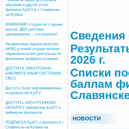
обучения и других услуг
филиала КубГУ в г. Славянске-
на-Кубани
ВНИМАНИЮ студентов старших
курсов: ДВА диплома
Сведения 
одновременно – это реально!
Независимая оценка качества
Результат
(НОК) условий осуществления
образовательной деятельности
2026 г.
филиалом пройдена успешно!
ДОСТУП К ЭЛЕКТРОННО-
Списки п
БИБЛИОТЕЧНЫМ СИСТЕМАМ
(ЭБС)
баллам фи
Доступ к Базе информационных
Славянске
потребностей КубГУ
ДОСТУП к ЭЛЕКТРОННОМУ
КАТАЛОГУ библиотеки КубГУ и
библиотек филиалов
НОВОСТИ
ПОДПИСКА КубГУ и филиала в г.
Славянске-на-Кубани на