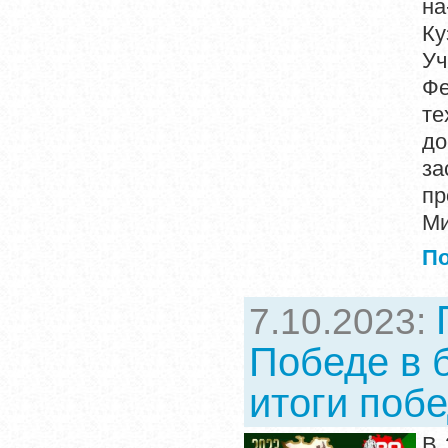
н
Ку
Уч
Фе
те
до
за
пр
Ми
П
7.10.2023:
Победе в б
итоги поб
В 