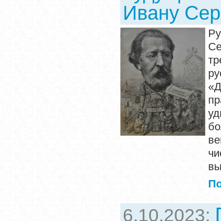
Ивану Сер
Ру
Се
тр
ру
«Д
п
уд
бо
ве
чи
вы
П
6.10.2023: