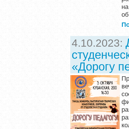
на
об
П
4.10.2023:
студенчес
«Дорогу пе
Пр
ве
со
фи
ра
ра
ко