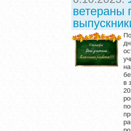
ветераны п
выпускник
По
дн
ос
уч
на
бе
в 
20
ро
п
пр
ра
ро