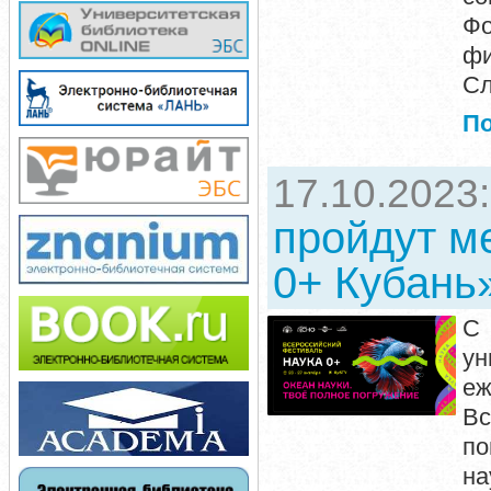
Фо
фи
Сл
П
17.10.2023
пройдут м
0+ Кубань
С 
ун
е
Вс
по
на