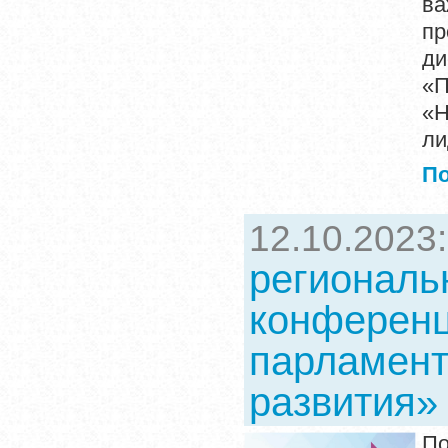
в
п
ди
«П
«Н
ли
П
12.10.2023
региональ
конферен
парламент
развития» 
По