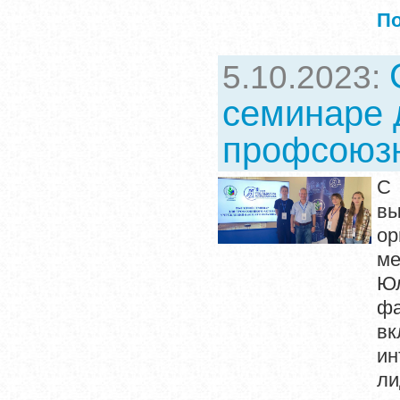
П
5.10.2023:
семинаре 
профсоюзн
С 
вы
ор
ме
Юл
фа
вк
ин
ли