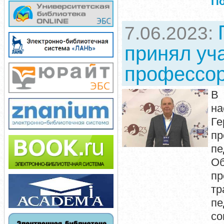
П
7.06.2023:
принял уч
профессор
В 
на
Г
пр
п
Об
пр
тр
пе
со