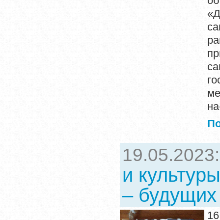
об
«Д
са
ра
пр
с
го
ме
на
П
19.05.2023
и культуры
– будущих
16