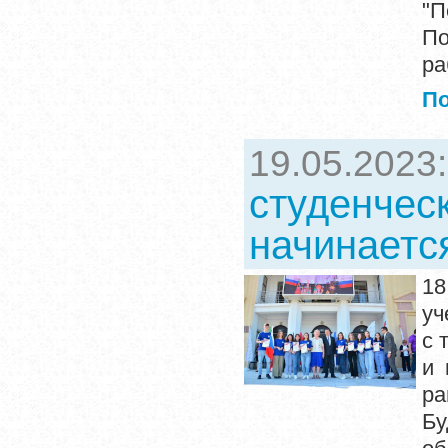
"П
По
ра
П
19.05.2023
студенчес
начинается
18
уч
с 
и 
ра
Б