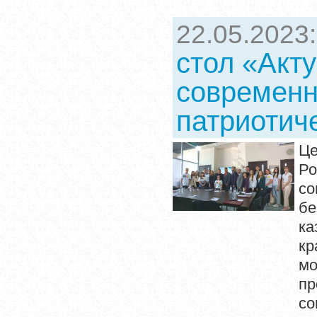
22.05.2023
стол «Акт
современн
патриотич
Це
Ро
со
бе
ка
кр
мо
п
со