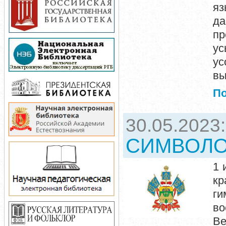
яз
да
пр
у
ус
вы
П
30.05.2023
СИМВОЛО
1 
кр
ги
в
Ве