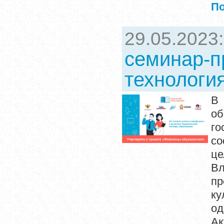
П
29.05.2023
семинар-п
технологи
В 
о
го
со
ц
Вл
пр
ку
од
А