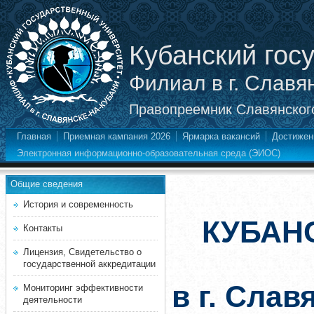
Кубанский гос
Филиал в г. Славя
Правопреемник Славянского
Главная
Приемная кампания 2026
Ярмарка вакансий
Достижен
Электронная информационно-образовательная среда (ЭИОС)
Общие сведения
История и современность
КУБАН
Контакты
Лицензия, Свидетельство о
государственной аккредитации
в г. Слав
Мониторинг эффективности
деятельности