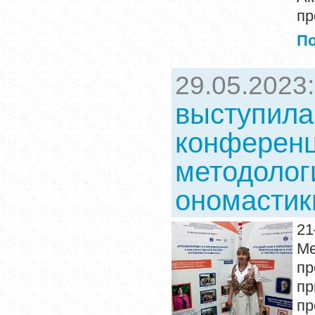
пр
П
29.05.2023
выступила
конференц
методолог
ономастик
21
М
пр
п
пр