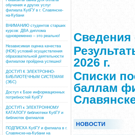
обучения и других услуг
филиала КубГУ в г. Славянске-
на-Кубани
ВНИМАНИЮ студентов старших
курсов: ДВА диплома
Сведения 
одновременно – это реально!
Независимая оценка качества
Результат
(НОК) условий осуществления
образовательной деятельности
2026 г.
филиалом пройдена успешно!
ДОСТУП К ЭЛЕКТРОННО-
Списки п
БИБЛИОТЕЧНЫМ СИСТЕМАМ
(ЭБС)
баллам фи
Доступ к Базе информационных
Славянске
потребностей КубГУ
ДОСТУП к ЭЛЕКТРОННОМУ
КАТАЛОГУ библиотеки КубГУ и
библиотек филиалов
НОВОСТИ
ПОДПИСКА КубГУ и филиала в г.
Славянске-на-Кубани на