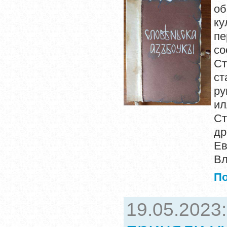
об
ку
пе
со
С
ст
ру
и
Ст
др
Ев
Вл
П
19.05.2023