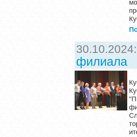
м
п
Ку
П
30.10.2024
филиала
Г
Ку
К
"
фи
С
то
ит