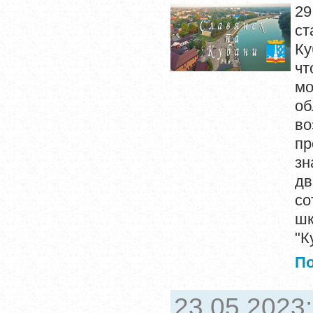
29
ст
Ку
чт
мо
об
во
пр
зн
дв
со
шк
"К
П
23.05.2023