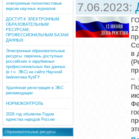
электронные полнотекстовые
7.06.2023:
версии научных журналов
Г
ДОСТУП К ЭЛЕКТРОННЫМ
ОБРАЗОВАТЕЛЬНЫМ
12
РЕСУРСАМ,
ПРОФЕССИОНАЛЬНЫМ БАЗАМ
пр
ДАННЫХ
Со
Электронные образовательные
в 
ресурсы: перечень доступных
(Р
российских и зарубежных
профессиональных баз данных
пр
(в т.ч. ЭБС) на сайте Научной
библиотеки КубГУ
– 
По
Удалённая регистрация в ЭБС:
рекомендации
ию
Фе
НОРМОКОНТРОЛЬ
го
2026 год объявлен Годом
пр
единства народов России
эт
Образовательные ресурсы