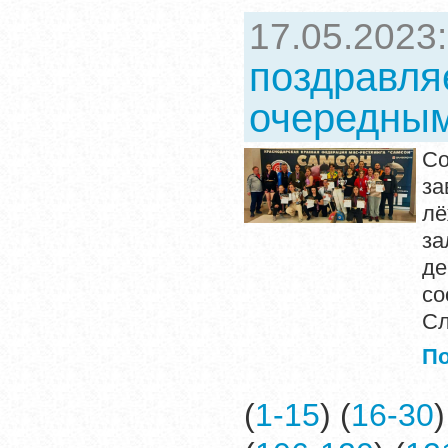
17.05.2023
поздравля
очередным
Со
за
лë
за
де
со
Сл
П
(
1-15
) (
16-30
)