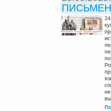
ПИСЬМЕН
24
ку
пр
ис
пе
п
по
Ро
пр
яз
со
не
вы
П