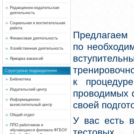
Редакционно-издательская
деятельность
Социальная и воспитательная
работа
Предлагаем 
Финансовая деятельность
по необходи
Хозяйственная деятельность
вступитель
Ярмарка вакансий
тренировочн
Структурные подразделения
к процедуре
Библиотека
Издательский центр
проводимых 
Информационно-
своей подгот
вычислительный центр
Общий отдел
У вас есть 
ППО работников и
тестовых 
обучающихся филиала ФГБОУ