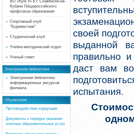
ВО «КубГУ» в г. Славянске-на-
Кубани Общероссийского
вступите
профсоюза образования
экзаменацион
Спортивный клуб
"Буревестник"
своей подгот
Студенческий клуб
выданной ва
Учебно-методический отдел
правильно и
Ученый совет
даст вам во
Электронная библиотека
подготовит
Электронная библиотека
информационных ресурсов
филиала
испытания.
Объявления
Стоимос
Противодействие коррупции
одно
Документы о порядке оказания
платных образовательных услуг
Реквизиты банка для оплаты