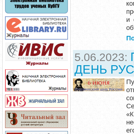
к
пр
и 
об
П
5.06.2023:
ДЕНЬ РУ
Пу
о
со
Се
«К
не
ег