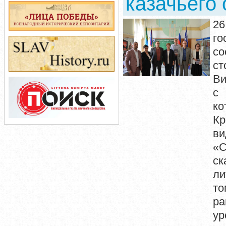
казачьего
26
го
со
ст
Ви
с 
к
Кр
ви
«С
ск
ли
то
ра
ур