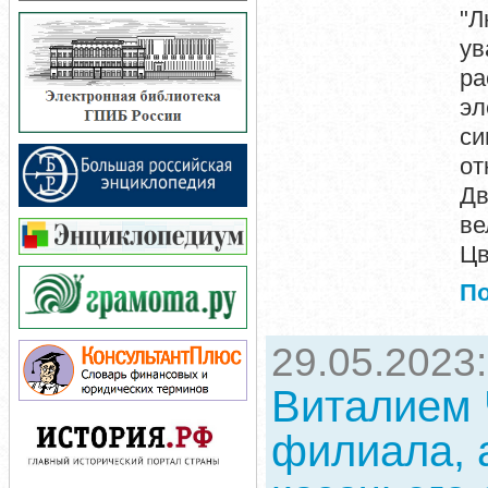
"Л
у
ра
эл
си
от
Дв
ве
Цв
П
29.05.2023
Виталием 
филиала, 