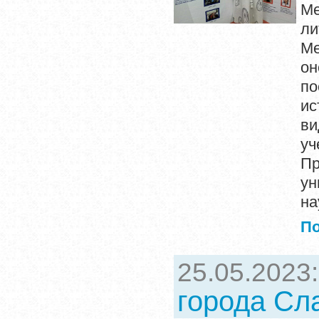
Ме
л
М
он
по
ис
ви
уч
П
ун
на
П
25.05.2023
города Сл