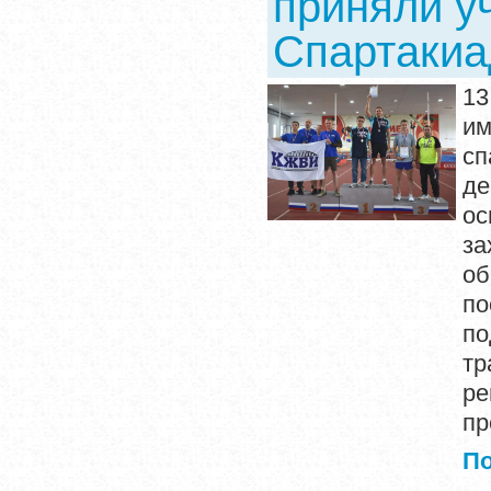
приняли уч
Спартакиа
13
им
сп
де
ос
з
об
по
по
тр
ре
пр
П