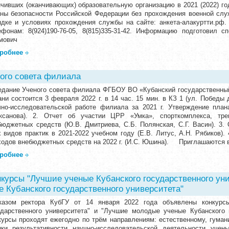
нчивших (оканчивающих) образовательную организацию в 2021 (2022) го
аны безопасности Российской Федерации без прохождения военной слу
ядке и условиях прохождения службы на сайте: анкета-алакуртти.рф
ефонам: 8(924)190-76-05, 8(815)335-31-42. Информацию подготовил с
мович
робнее
ого совета филиала
едание Ученого совета филиала ФГБОУ ВО «Кубанский государственный 
ани состоится 3 февраля 2022 г. в 14 час. 15 мин. в КЗ 1 (ул. Победы
чно-исследовательской работе филиала за 2021 г. Утверждение пла
ксанова). 2. Отчет об участии ЦРР «Умка», спорткомплекса, тре
бюджетных средств (Ю.В. Дмитриева, С.Б. Полянская, С.Г. Васин). 3.
х видов практик в 2021-2022 учебном году (Е.В. Литус, А.Н. Рябиков).
ходов внебюджетных средств на 2022 г. (И.С. Юшина). Приглашаются 
робнее
курсы "Лучшие ученые Кубанского государственного уни
 Кубанского государственного университета"
казом ректора КубГУ от 14 января 2022 года объявлены конкур
ударственного университета" и "Лучшие молодые ученые Кубанского г
курсы проходят ежегодно по трём направлениям: естественному, гуман
нки результативности научно-исследовательской деятельности учен