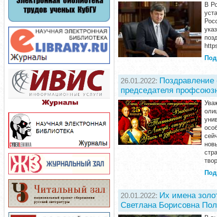
В Р
уст
Рос
ука
поз
http
Под
Поздравление 
26.01.2022:
председателя профсоюзн
Ува
оли
уни
осо
сей
нов
стр
твор
Под
Их имена золо
20.01.2022:
Светлана Борисовна Пол