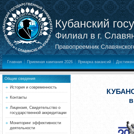
Кубанский гос
Филиал в г. Славя
Правопреемник Славянского
Главная
Приемная кампания 2026
Ярмарка вакансий
Достижен
Общие сведения
История и современность
КУБАН
Контакты
в
Лицензия, Свидетельство о
государственной аккредитации
Мониторинг эффективности
деятельности