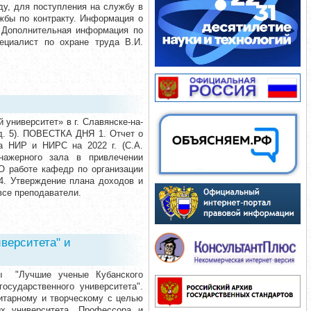
ду, для поступления на службу в
жбы по контракту. Информация о
. Дополнительная информация по
пециалист по охране труда В.И.
университет» в г. Славянске-на-
 д. 5). ПОВЕСТКА ДНЯ 1. Отчет о
на НИР и НИРС на 2022 г. (С.А.
нажерного зала в привлечении
 О работе кафедр по организации
 4. Утверждение плана доходов и
все преподаватели.
верситета" и
сы "Лучшие ученые Кубанского
осударственного университета".
итарному и творческому с целью
ых университета. Профессора и