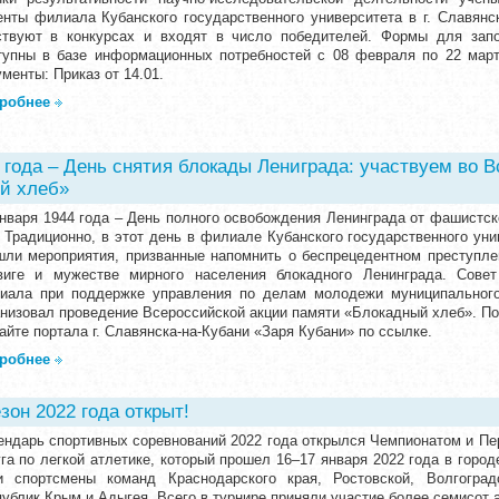
енты филиала Кубанского государственного университета в г. Славянс
ствуют в конкурсах и входят в число победителей. Формы для запо
тупны в базе информационных потребностей с 08 февраля по 22 мар
менты: Приказ от 14.01.
робнее
4 года – День снятия блокады Лениграда: участвуем во 
й хлеб»
января 1944 года – День полного освобождения Ленинграда от фашистск
. Традиционно, в этот день в филиале Кубанского государственного уни
шли мероприятия, призванные напомнить о беспрецедентном преступлен
виге и мужестве мирного населения блокадного Ленинграда. Совет
иала при поддержке управления по делам молодежи муниципального
анизовал проведение Всероссийской акции памяти «Блокадный хлеб». 
айте портала г. Славянска-на-Кубани «Заря Кубани» по ссылке.
робнее
он 2022 года открыт!
ендарь спортивных соревнований 2022 года открылся Чемпионатом и П
уга по легкой атлетике, который прошел 16–17 января 2022 года в горо
и спортсмены команд Краснодарского края, Ростовской, Волгоград
публик Крым и Адыгея. Всего в турнире приняли участие более семисот 