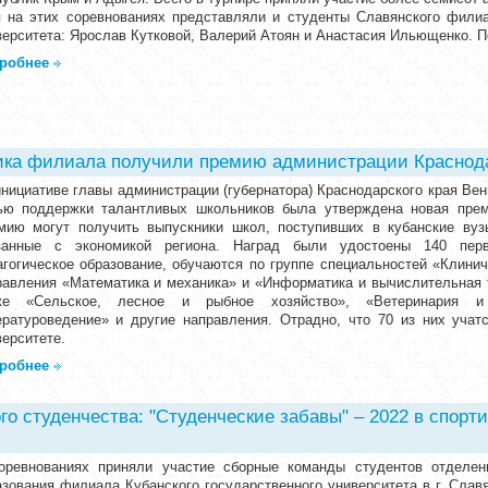
я на этих соревнованиях представляли и студенты Славянского филиа
верситета: Ярослав Кутковой, Валерий Атоян и Анастасия Ильющенко. 
робнее
ика филиала получили премию администрации Краснода
инициативе главы администрации (губернатора) Краснодарского края Ве
ью поддержки талантливых школьников была утверждена новая прем
мию могут получить выпускники школ, поступивших в кубанские вуз
занные с экономикой региона. Наград были удостоены 140 перв
агогическое образование, обучаются по группе специальностей «Клини
равления «Математика и механика» и «Информатика и вычислительная т
же «Сельское, лесное и рыбное хозяйство», «Ветеринария и
ературоведение» и другие направления. Отрадно, что 70 из них учат
верситете.
робнее
го студенчества: "Студенческие забавы" – 2022 в спорт
оревнованиях приняли участие сборные команды студентов отделен
азования филиала Кубанского государственного университета в г. Слав