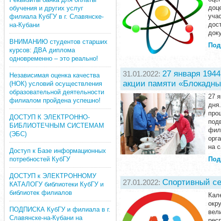
доц
обучения и других услуг
уча
филиала КубГУ в г. Славянске-
дос
на-Кубани
доку
ВНИМАНИЮ студентов старших
Под
курсов: ДВА диплома
одновременно – это реально!
27 января 194
31.01.2022:
Независимая оценка качества
акции памяти «Блокадны
(НОК) условий осуществления
образовательной деятельности
27 
филиалом пройдена успешно!
дня
про
ДОСТУП К ЭЛЕКТРОННО-
под
БИБЛИОТЕЧНЫМ СИСТЕМАМ
фил
(ЭБС)
орг
на с
Доступ к Базе информационных
Под
потребностей КубГУ
ДОСТУП к ЭЛЕКТРОННОМУ
Спортивный сез
27.01.2022:
КАТАЛОГУ библиотеки КубГУ и
библиотек филиалов
Кал
окр
ПОДПИСКА КубГУ и филиала в г.
вел
Славянске-на-Кубани на
рес