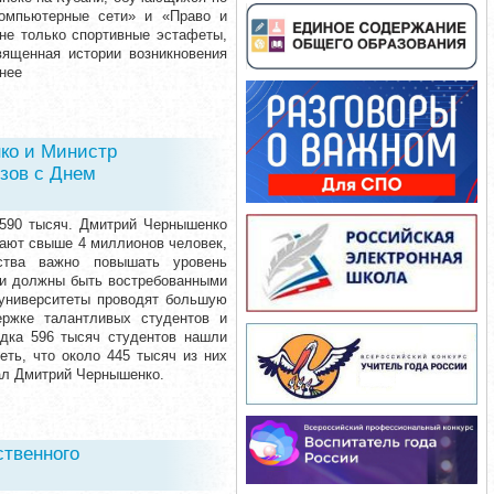
Компьютерные сети» и «Право и
не только спортивные эстафеты,
вященная истории возникновения
обнее
ко и Министр
зов с Днем
 590 тысяч. Дмитрий Чернышенко
чают свыше 4 миллионов человек,
ства важно повышать уровень
ди должны быть востребованными
 университеты проводят большую
ержке талантливых студентов и
ядка 596 тысяч студентов нашли
еть, что около 445 тысяч из них
зал Дмитрий Чернышенко.
ственного