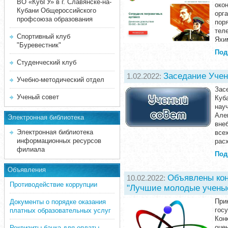
ВО «КубГУ» в г. Славянске-на-
око
Кубани Общероссийского
орг
профсоюза образования
пор
тел
Спортивный клуб
Яхи
"Буревестник"
Под
Студенческий клуб
Заседание Учен
1.02.2022:
Учебно-методический отдел
Зас
Ученый совет
Куб
нау
Але
Электронная библиотека
вне
Электронная библиотека
все
информационных ресурсов
рас
филиала
Под
Объявления
Объявлены кон
10.02.2022:
Противодействие коррупции
"Лучшие молодые ученые
При
Документы о порядке оказания
гос
платных образовательных услуг
Кон
оце
Реквизиты банка для оплаты