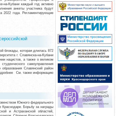
ке-на-Кубани каждый год активно
лнения анкеты участника будут
та 2022 года. Регламентирующие
Всероссийской
ой блокады, которая длилась 872
верситета г. Славянска-на-Кубани
ии нацистов, а также о великом
 студенческого самоуправления
 образования Славянский район
Подробнее См. также информацию
ервенством Южного федерального
де Краснодаре. Борьбу за награды
ской и Астраханской областей,
атлетов. Сборную Краснодарского