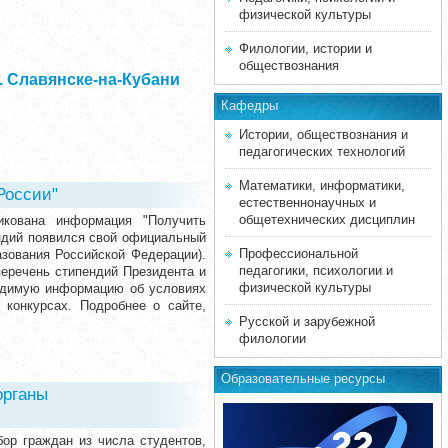
физической культуры
Филологии, истории и
обществознания
 Славянске-на-Кубани
Кафедры
Истории, обществознания и
педагогических технологий
Математики, информатики,
России"
естественнонаучных и
общетехнических дисциплин
ликована информация "Получить
ендий появился свой официальный
Профессиональной
азования Российской Федерации).
педагогики, психологии и
перечень стипендий Президента и
физической культуры
ходимую информацию об условиях
 конкурсах. Подробнее о сайте,
Русской и зарубежной
филологии
Образовательные ресурсы
органы
ор граждан из числа студентов,