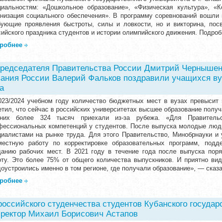
циальностям: «Дошкольное образование», «Физическая культура», «
анизация социального обеспечения». В программу соревнований вошли 
бующие проявления быстроты, силы и ловкости, но и викторина, пос
сийского праздника студентов и истории олимпийского движения. Подр
робнее
редседателя Правительства России Дмитрий Чернышен
вания России Валерий Фальков поздравили учащихся ву
а
023/2024 учебном году количество бюджетных мест в вузах превысит
етил, что сейчас в российских университетах высшее образование полу
них более 324 тысяч приехали из-за рубежа. «Для Правитель
фессиональных компетенций у студентов. После выпуска молодые лю
циалистами на рынке труда. Для этого Правительство, Минобрнауки и
местную работу по корректировке образовательных программ, подд
данию рабочих мест. В 2021 году в течение года после выпуска пор
оту. Это более 75% от общего количества выпускников. И приятно вид
доустроились именно в том регионе, где получали образование», — ска
робнее
российского студенчества студентов Кубанского государ
 ректор Михаил Борисович Астапов