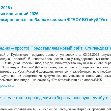
2026 г.
х испытаний 2026 г.
нжированные по баллам филиал ФГБОУ ВО «КубГУ» в г.
ндию – просто! Представляем новый сайт "Стипендиат 
сайте Кубанского государственного университета 03.02.2022 опуб
пендию – просто!". В новости сообщается, что у государственных стип
т "Стипендиат России" (под эгидой Министерства науки и высшего обр
т "Стипендиат России" (https://стипендиатроссии.рф) содержит полный 
вительства Российской Федерации, именных и зарубежных, всю необ
получения, об оформлении документов на участие в стипендиальных
рмационное видео – на сайте КубГУ: https://kubsu.ru/ru/node/35195.
робнее
 студентов о проведении отбора на военную службу в 
раничное управление ФСБ России по Республике Карелия проводит отб