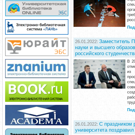
спе
орг
тре
рос
Под
Заместитель П
26.01.2022:
науки и высшего образо
российского студенчеств
В 2
отм
из 
про
спе
сов
соз
раб
тру
Под
С праздником 
26.01.2022:
университета поздравил