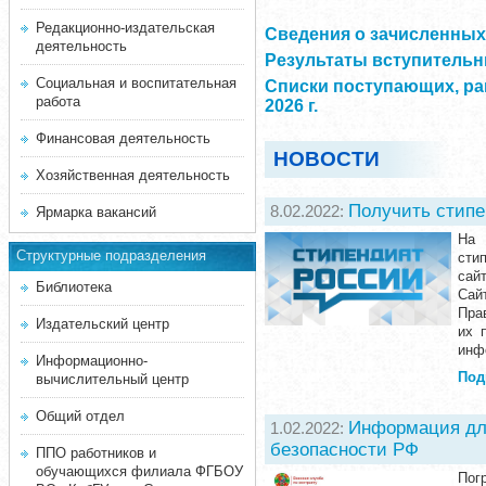
Редакционно-издательская
Сведения о зачисленных 
деятельность
Результаты вступительны
Социальная и воспитательная
Списки поступающих, ра
работа
2026 г.
Финансовая деятельность
НОВОСТИ
Хозяйственная деятельность
Получить стипе
8.02.2022:
Ярмарка вакансий
На 
Структурные подразделения
сти
сай
Библиотека
Сай
Пра
Издательский центр
их 
инфо
Информационно-
Под
вычислительный центр
Общий отдел
Информация для
1.02.2022:
безопасности РФ
ППО работников и
обучающихся филиала ФГБОУ
Пог