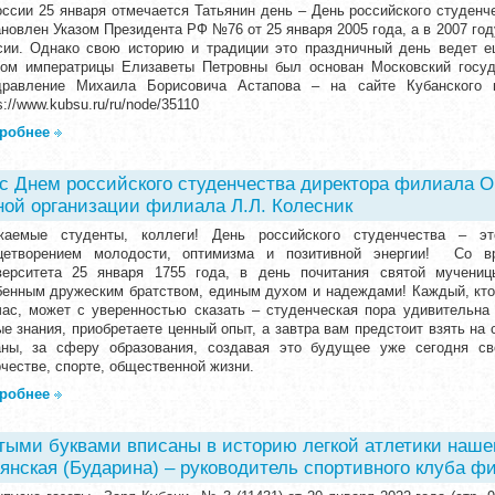
оссии 25 января отмечается Татьянин день – День российского студен
ановлен Указом Президента РФ №76 от 25 января 2005 года, а в 2007 го
сии. Однако свою историю и традиции это праздничный день ведет ещ
зом императрицы Елизаветы Петровны был основан Московский госуд
дравление Михаила Борисовича Астапова – на сайте Кубанского г
s://www.kubsu.ru/ru/node/35110
робнее
с Днем российского студенчества директора филиала О.
ой организации филиала Л.Л. Колесник
жаемые студенты, коллеги! День российского студенчества – эт
цетворением молодости, оптимизма и позитивной энергии! Со в
верситета 25 января 1755 года, в день почитания святой мучениц
бенным дружеским братством, единым духом и надеждами! Каждый, кто
час, может с уверенностью сказать – студенческая пора удивительна 
ые знания, приобретаете ценный опыт, а завтра вам предстоит взять на
аны, за сферу образования, создавая это будущее уже сегодня св
честве, спорте, общественной жизни.
робнее
тыми буквами вписаны в историю легкой атлетики нашег
янская (Бударина) – руководитель спортивного клуба ф