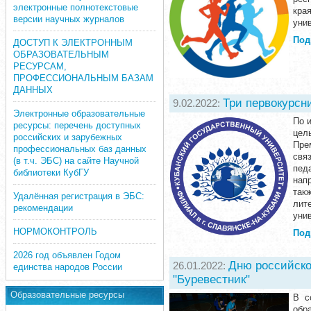
электронные полнотекстовые
кра
версии научных журналов
уни
Под
ДОСТУП К ЭЛЕКТРОННЫМ
ОБРАЗОВАТЕЛЬНЫМ
РЕСУРСАМ,
ПРОФЕССИОНАЛЬНЫМ БАЗАМ
ДАННЫХ
Три первокурсн
9.02.2022:
Электронные образовательные
По 
ресурсы: перечень доступных
цел
российских и зарубежных
Пре
профессиональных баз данных
свя
(в т.ч. ЭБС) на сайте Научной
пед
библиотеки КубГУ
нап
так
Удалённая регистрация в ЭБС:
лит
рекомендации
уни
НОРМОКОНТРОЛЬ
Под
2026 год объявлен Годом
Дню российско
26.01.2022:
единства народов России
"Буревестник"
Образовательные ресурсы
В с
обр