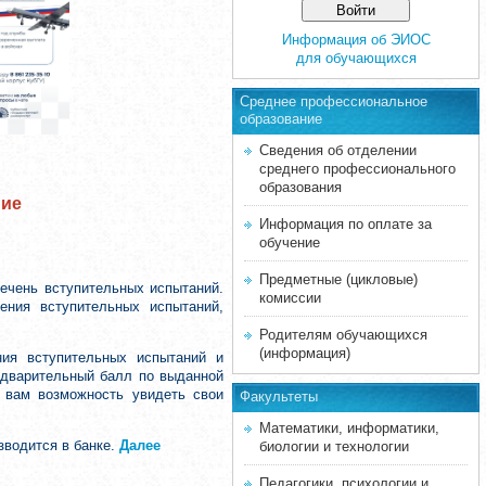
Информация об ЭИОС
для обучающихся
Среднее професcиональное
образование
Сведения об отделении
среднего профессионального
образования
ние
Информация по оплате за
обучение
Предметные (цикловые)
ечень вступительных испытаний.
комиссии
ения вступительных испытаний,
Родителям обучающихся
(информация)
ния вступительных испытаний и
редварительный балл по выданной
т вам возможность увидеть свои
Факультеты
Математики, информатики,
зводится в банке.
Далее
биологии и технологии
Педагогики, психологии и