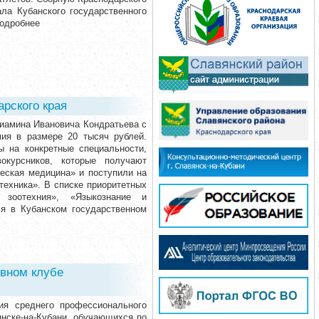
ла Кубанского государственного
Подробнее
рского края
ниамина Ивановича Кондратьева с
ия в размере 20 тысяч рублей.
ы на конкретные специальности,
окурсников, которые получают
ческая медицина» и поступили на
ехника». В списке приоритетных
 зоотехния», «Языкознание и
ся в Кубанском государственном
ивном клубе
ия среднего профессионального
янске-на-Кубани, обучающихся по