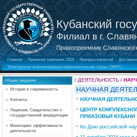
Кубанский гос
Филиал в г. Славя
Правопреемник Славянского
Главная
Приемная кампания 2026
Ярмарка вакансий
Достижен
Электронная информационно-образовательная среда (ЭИОС)
/
ДЕЯТЕЛЬНОСТЬ
/
НАУ
Общие сведения
НАУЧНАЯ ДЕЯТЕ
История и современность
НАУЧНАЯ ДЕЯТЕЛЬН
Контакты
ЦЕНТР КОМПЛЕКСНО
Лицензия, Свидетельство о
государственной аккредитации
ПРИАЗОВЬЯ КУБАНИ
Мониторинг эффективности
Ко Дню российской нау
деятельности