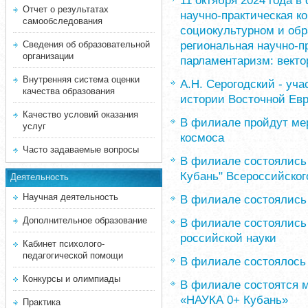
11 октября 2024 года в
Отчет о результатах
научно-практическая к
самообследования
социокультурном и обра
региональная научно-
Сведения об образовательной
организации
парламентаризм: векто
Внутренняя система оценки
А.Н. Серогодский - уч
качества образования
истории Восточной Ев
Качество условий оказания
В филиале пройдут ме
услуг
космоса
Часто задаваемые вопросы
В филиале состоялись
Кубань" Всероссийског
Деятельность
Научная деятельность
В филиале состоялись
Дополнительное образование
В филиале состоялись
российской науки
Кабинет психолого-
педагогической помощи
В филиале состоялось
Конкурсы и олимпиады
В филиале состоятся 
«НАУКА 0+ Кубань»
Практика