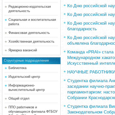
Ко Дню российской нау
Редакционно-издательская
деятельность
Ко Дню российской нау
Социальная и воспитательная
Ко Дню российской на
работа
благодарность
Финансовая деятельность
Ко Дню российской нау
Хозяйственная деятельность
объявлена благодарно
Ярмарка вакансий
Команда «PRAI» стала
Международном хакато
Структурные подразделения
Искусственный интелл
Библиотека
НАУЧНЫЕ РАБОТНИК
Издательский центр
Студентка филиала Ан
Информационно-
заседании научно-пра
вычислительный центр
парламентаризм: наст
Собрании Краснодарско
Общий отдел
Студентка филиала Ви
ППО работников и
Законодательном Собра
обучающихся филиала ФГБОУ