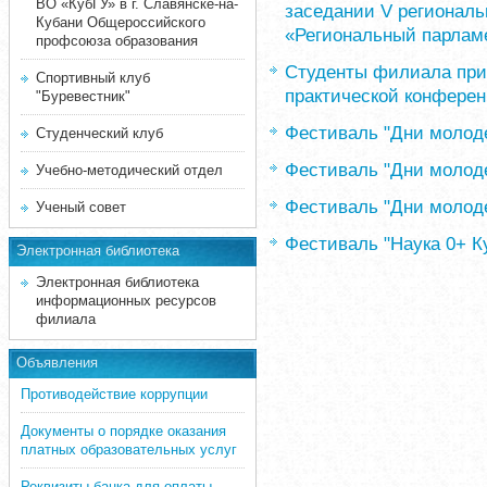
ВО «КубГУ» в г. Славянске-на-
заседании V региональ
Кубани Общероссийского
«Региональный парлам
профсоюза образования
Студенты филиала прин
Спортивный клуб
практической конферен
"Буревестник"
Фестиваль "Дни молоде
Студенческий клуб
Фестиваль "Дни молоде
Учебно-методический отдел
Фестиваль "Дни молоде
Ученый совет
Фестиваль "Наука 0+ К
Электронная библиотека
Электронная библиотека
информационных ресурсов
филиала
Объявления
Противодействие коррупции
Документы о порядке оказания
платных образовательных услуг
Реквизиты банка для оплаты