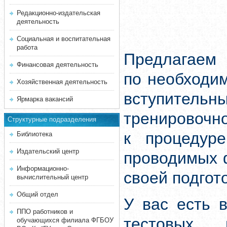
Редакционно-издательская
деятельность
Социальная и воспитательная
работа
Предлагаем 
Финансовая деятельность
по необходи
Хозяйственная деятельность
вступитель
Ярмарка вакансий
тренировочн
Структурные подразделения
к процедуре
Библиотека
Издательский центр
проводимых 
Информационно-
своей подгот
вычислительный центр
Общий отдел
У вас есть 
ППО работников и
тестовых 
обучающихся филиала ФГБОУ