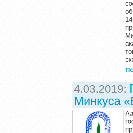
с
об
1
пр
Ми
ак
то
эк
П
4.03.2019:
Минкуса «
Ад
го
пр