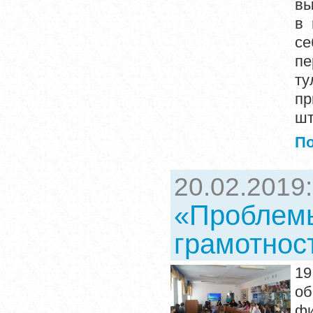
вы
в 
се
пе
ту
пр
шт
П
20.02.2019
«Проблем
грамотнос
19
об
фи