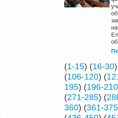
уч
об
за
на
Ел
об
П
(
1-15
) (
16-30
)
(
106-120
) (
12
195
) (
196-210
(
271-285
) (
28
360
) (
361-375
(
436-450
) (
45