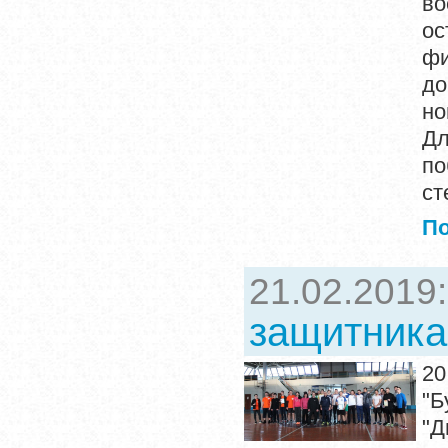
во
ос
ф
до
но
Дл
по
ст
П
21.02.2019
защитника
2
"Б
"Д