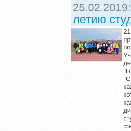
25.02.2019
летию сту
21
п
по
Уч
де
"Г
"С
ка
ко
ка
ди
ст
фи