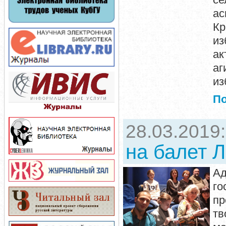
ас
Кр
из
ак
аг
из
П
28.03.2019
на балет 
Ад
го
пр
тв