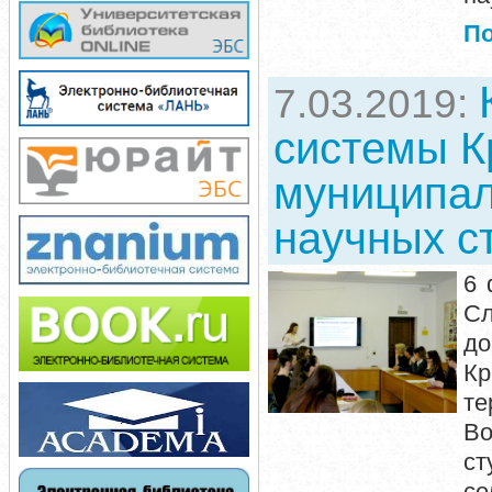
П
7.03.2019:
системы К
муниципал
научных с
6 
С
до
Кр
те
Во
с
се