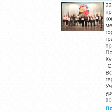
2
пр
ко
ме
го
гр
пр
По
Ку
"
Вс
ге
Уч
ур
во
П