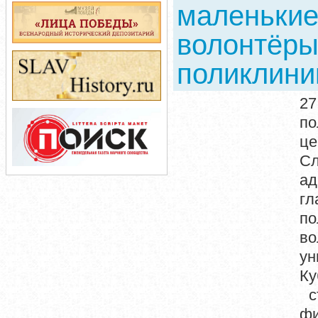
маленькие
волонтёры
поликлини
27
по
це
Сл
ад
гл
п
в
у
Ку
ст
фи