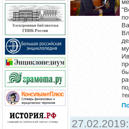
ме
"В
по
В
Вл
де
м
И
пр
бы
р
п
те
П
27.02.2019