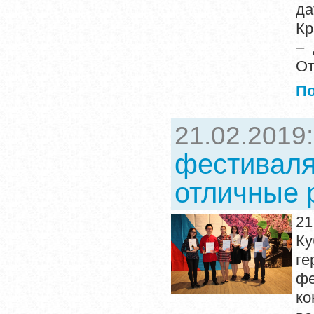
да
Кр
– 
От
П
21.02.2019
фестиваля
отличные 
21
Ку
ге
фе
ко