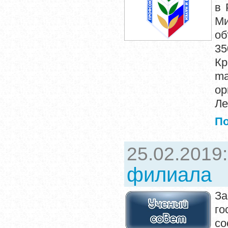
в 
Ми
об
35
Кр
ma
о
Ле
П
25.02.2019
филиала
За
го
со