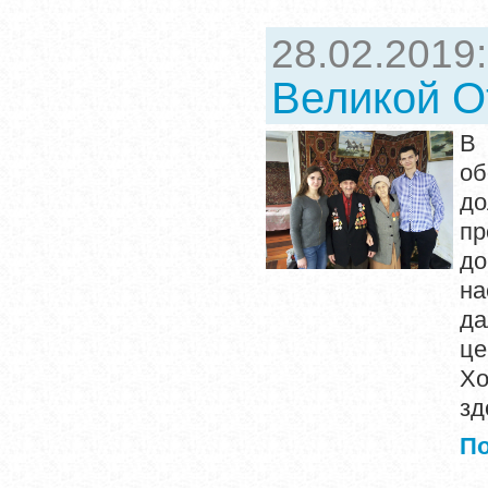
28.02.2019
Великой О
В 
об
д
пр
до
на
да
це
Хо
зд
П