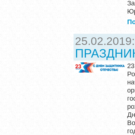
За
Юр
П
25.02.2019
ПРАЗДНИ
23
Ро
на
ор
го
ро
Дн
Во
го