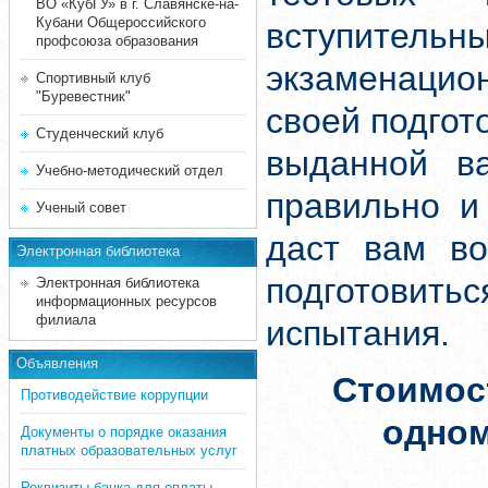
ВО «КубГУ» в г. Славянске-на-
Кубани Общероссийского
вступите
профсоюза образования
экзаменацион
Спортивный клуб
"Буревестник"
своей подгот
Студенческий клуб
выданной ва
Учебно-методический отдел
правильно и
Ученый совет
даст вам во
Электронная библиотека
подготовит
Электронная библиотека
информационных ресурсов
филиала
испытания.
Объявления
Стоимос
Противодействие коррупции
одно
Документы о порядке оказания
платных образовательных услуг
Реквизиты банка для оплаты