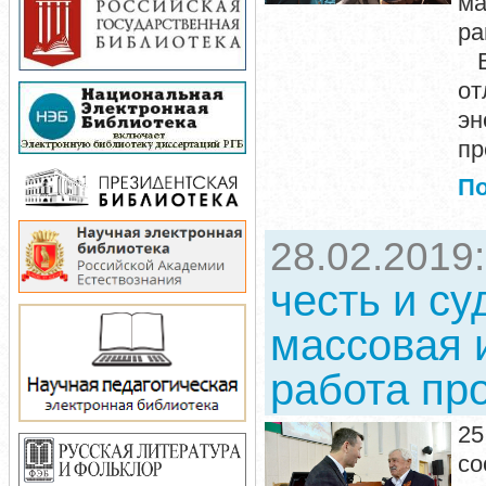
ма
ра
Вс
от
эн
п
П
28.02.2019
честь и су
массовая 
работа пр
25
со