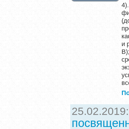
4)
фи
(
пр
ка
и 
В)
ср
эк
ус
вс
П
25.02.2019
посвященн