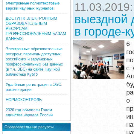
электронные полнотекстовые
11.03.2019
версии научных журналов
выездной 
ДОСТУП К ЭЛЕКТРОННЫМ
ОБРАЗОВАТЕЛЬНЫМ
в городе-
РЕСУРСАМ,
ПРОФЕССИОНАЛЬНЫМ БАЗАМ
ДАННЫХ
6 
Электронные образовательные
го
ресурсы: перечень доступных
п
российских и зарубежных
профессиональных баз данных
ст
(в т.ч. ЭБС) на сайте Научной
библиотеки КубГУ
Аг
бу
Удалённая регистрация в ЭБС:
рекомендации
ра
о 
НОРМОКОНТРОЛЬ
пр
2026 год объявлен Годом
единства народов России
ин
на
Образовательные ресурсы
на