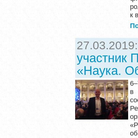
ро
к 
П
27.03.2019
участник 
«Наука. О
6–
в
со
Р
ор
«Р
об