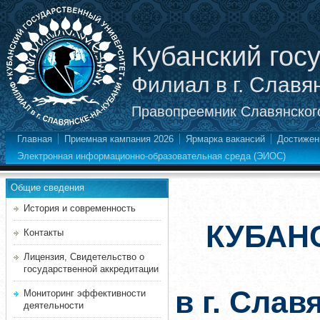
Кубанский гос
Филиал в г. Славя
Правопреемник Славянского
Главная
Приемная кампания 2026
Ярмарка вакансий
Достижен
Электронная информационно-образовательная среда (ЭИОС)
Общие сведения
История и современность
КУБАН
Контакты
Лицензия, Свидетельство о
государственной аккредитации
в г. Слав
Мониторинг эффективности
деятельности