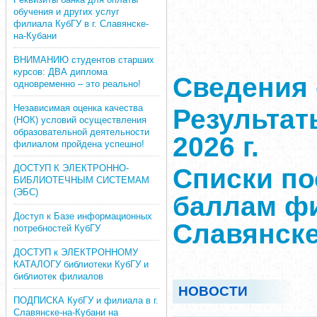
обучения и других услуг
филиала КубГУ в г. Славянске-
на-Кубани
ВНИМАНИЮ студентов старших
курсов: ДВА диплома
Сведения 
одновременно – это реально!
Независимая оценка качества
Результат
(НОК) условий осуществления
образовательной деятельности
2026 г.
филиалом пройдена успешно!
ДОСТУП К ЭЛЕКТРОННО-
Списки п
БИБЛИОТЕЧНЫМ СИСТЕМАМ
(ЭБС)
баллам фи
Доступ к Базе информационных
Славянске
потребностей КубГУ
ДОСТУП к ЭЛЕКТРОННОМУ
КАТАЛОГУ библиотеки КубГУ и
библиотек филиалов
НОВОСТИ
ПОДПИСКА КубГУ и филиала в г.
Славянске-на-Кубани на