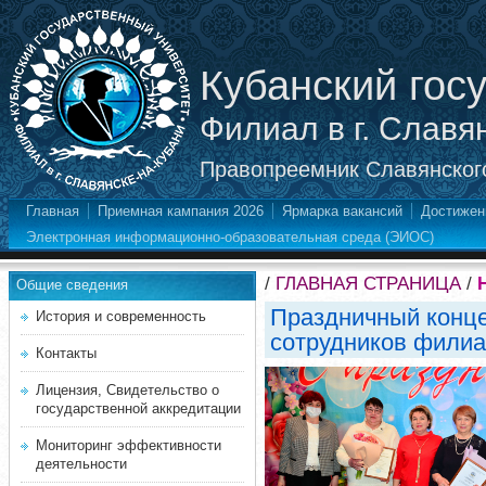
Кубанский гос
Филиал в г. Славя
Правопреемник Славянского
Главная
Приемная кампания 2026
Ярмарка вакансий
Достижен
Электронная информационно-образовательная среда (ЭИОС)
/
ГЛАВНАЯ СТРАНИЦА
/
Общие сведения
Праздничный конце
История и современность
сотрудников фили
Контакты
Лицензия, Свидетельство о
государственной аккредитации
Мониторинг эффективности
деятельности