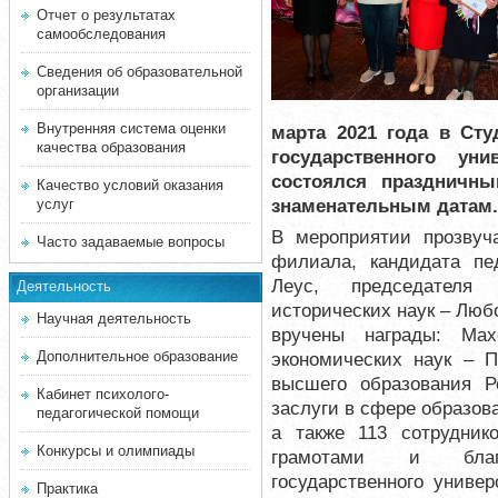
Отчет о результатах
самообследования
Сведения об образовательной
организации
Внутренняя система оценки
марта 2021 года в Ст
качества образования
государственного уни
состоялся праздничн
Качество условий оказания
знаменательным датам.
услуг
В мероприятии прозвуч
Часто задаваемые вопросы
филиала, кандидата пед
Леус, председателя 
Деятельность
исторических наук – Люб
Научная деятельность
вручены награды: Мах
Дополнительное образование
экономических наук
–
П
высшего образования Р
Кабинет психолого-
заслуги в сфере образов
педагогической помощи
а также 113 сотрудник
Конкурсы и олимпиады
грамотами и благо
государственного униве
Практика