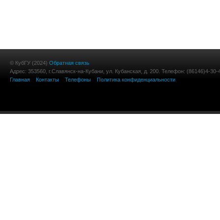
© КубГУ (2024)
Обратная связь
Адрес: 353560, г.Славянск-на-Кубани, ул. Кубанская, д. 200. Телефон: (86146)4-30-
Главная
Контакты
Телефоны
Политика конфиденциальности