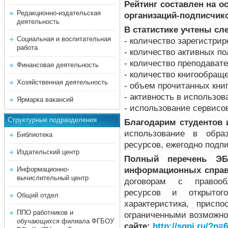
Рейтинг составлен на о
Редакционно-издательская
организаций-подписчик
деятельность
В статистике
учтены сл
Социальная и воспитательная
- количество зарегистри
работа
- количество активных п
- количество преподават
Финансовая деятельность
- количество книгообраще
Хозяйственная деятельность
- объем прочитанных книг
- активность в использо
Ярмарка вакансий
- использование сервисо
Структурные подразделения
Благодарим студентов
использование в образ
Библиотека
ресурсов, ежегодно подп
Издательский центр
Полный перечень ЭБ
информационных справ
Информационно-
вычислительный центр
договорам с правооб
ресурсов и открытог
Общий отдел
характеристика, прис
ППО работников и
ограниченными возможн
обучающихся филиала ФГБОУ
сайте:
http://sgpi.ru/?n=