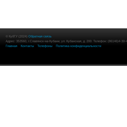
© КубГУ (2024)
Обратная связь
Адрес: 353560, г.Славянск-на-Кубани, ул. Кубанская, д. 200. Телефон: (86146)4-30-
Главная
Контакты
Телефоны
Политика конфиденциальности