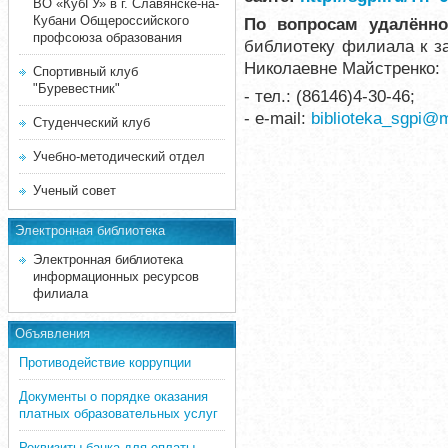
ВО «КубГУ» в г. Славянске-на-
Кубани Общероссийского
По вопросам удалённо
профсоюза образования
библиотеку филиала к з
Николаевне Майстренко:
Спортивный клуб
"Буревестник"
- тел.: (86146)4-30-46;
- e-mail:
biblioteka_sgpi@m
Студенческий клуб
Учебно-методический отдел
Ученый совет
Электронная библиотека
Электронная библиотека
информационных ресурсов
филиала
Объявления
Противодействие коррупции
Документы о порядке оказания
платных образовательных услуг
Реквизиты банка для оплаты