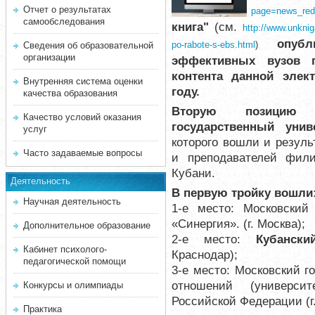
Отчет о результатах
page=news_red
самообследования
книга"
(см.
http://www.unkni
опуб
po-rabote-s-ebs.html
)
Сведения об образовательной
организации
эффективных вузов п
контента данной
элек
Внутренняя система оценки
году.
качества образования
Вторую позицию 
Качество условий оказания
государственный унив
услуг
которого вошли и резул
Часто задаваемые вопросы
и преподавателей фил
Кубани
.
Деятельность
В первую тройку вошли
Научная деятельность
1-е место: Московский
«Синергия». (г. Москва);
Дополнительное образование
2-е место:
Кубанск
Кабинет психолого-
Краснодар);
педагогической помощи
3-е место: Московский 
отношений (универси
Конкурсы и олимпиады
Российской Федерации (г
Практика