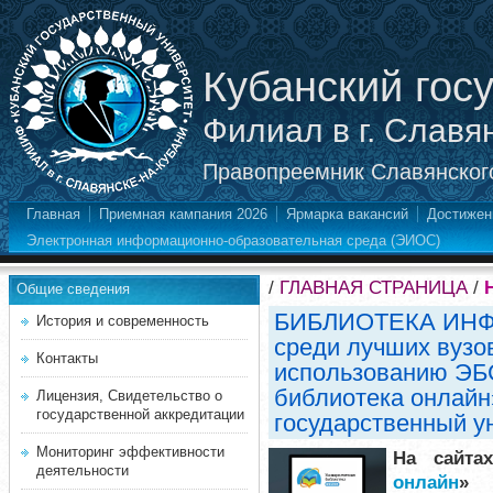
Кубанский гос
Филиал в г. Славя
Правопреемник Славянского
Главная
Приемная кампания 2026
Ярмарка вакансий
Достижен
Электронная информационно-образовательная среда (ЭИОС)
/
ГЛАВНАЯ СТРАНИЦА
/
Общие сведения
БИБЛИОТЕКА ИНФ
История и современность
среди лучших вузо
Контакты
использованию ЭБ
библиотека онлайн»
Лицензия, Свидетельство о
государственной аккредитации
государственный у
Мониторинг эффективности
На сайта
деятельности
онлайн
»