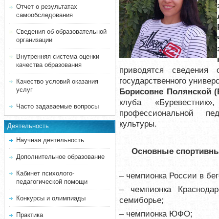
Отчет о результатах
самообследования
Сведения об образовательной
организации
Внутренняя система оценки
качества образования
приводятся сведения 
государственного универс
Качество условий оказания
услуг
Борисовне Полянской 
клуба «Буревестник»
,
Часто задаваемые вопросы
профессиональной пе
культуры
.
Деятельность
Научная деятельность
Основные спортивны
Дополнительное образование
Кабинет психолого-
– чемпионка России в бег
педагогической помощи
– чемпионка Краснода
Конкурсы и олимпиады
семиборье;
– чемпионка ЮФО;
Практика