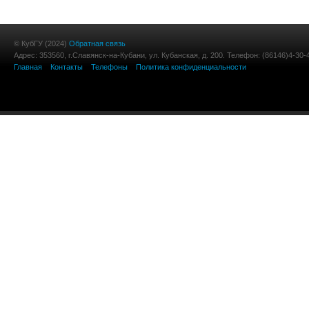
© КубГУ (2024)
Обратная связь
Адрес: 353560, г.Славянск-на-Кубани, ул. Кубанская, д. 200. Телефон: (86146)4-30-
Главная
Контакты
Телефоны
Политика конфиденциальности