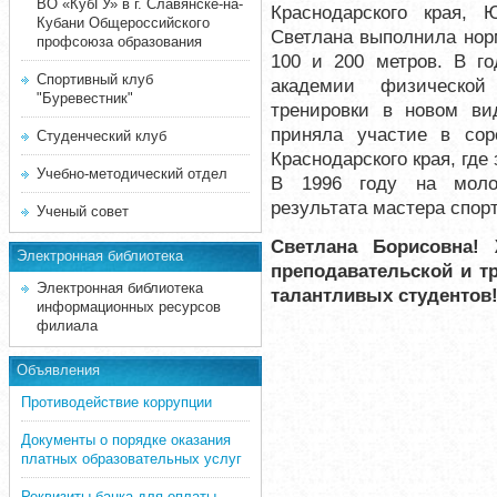
ВО «КубГУ» в г. Славянске-на-
Краснодарского края,
Кубани Общероссийского
Светлана выполнила норм
профсоюза образования
100 и 200 метров. В го
Спортивный клуб
академии физической
"Буревестник"
тренировки в новом ви
приняла участие в сор
Студенческий клуб
Краснодарского края, где
Учебно-методический отдел
В 1996 году на моло
результата мастера спор
Ученый совет
Светлана Борисовна!
Электронная библиотека
преподавательской и тр
Электронная библиотека
талантливых студентов
информационных ресурсов
филиала
Объявления
Противодействие коррупции
Документы о порядке оказания
платных образовательных услуг
Реквизиты банка для оплаты