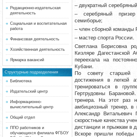
– двукратный серебряный
Редакционно-издательская
деятельность
– серебряный призер
семиборье;
Социальная и воспитательная
– член сборной команды Р
работа
– мастер спорта России.
Финансовая деятельность
Светлана Борисовна ро
Хозяйственная деятельность
Кизляре Дагестанской А
переехала на постоянно
Ярмарка вакансий
Кубани.
Структурные подразделения
По совету старшей 
достижения в легкой а
Библиотека
тренироваться в груп
Издательский центр
Гертрудовны Барановой
тренера. На этот раз н
Информационно-
амбициозный тренер, в 
вычислительный центр
Александр Витальевич 
Общий отдел
скоростные качества учен
дистанции и прыжкам в д
ППО работников и
обучающихся филиала ФГБОУ
Вскоре пришли победы 