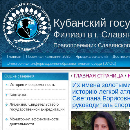
Кубанский гос
Филиал в г. Славя
Правопреемник Славянского
Главная
Приемная кампания 2026
Ярмарка вакансий
Достижен
Электронная информационно-образовательная среда (ЭИОС)
/
ГЛАВНАЯ СТРАНИЦА
/
Общие сведения
Их имена золотыми
История и современность
историю легкой атл
Контакты
Светлана Борисовн
руководитель спор
Лицензия, Свидетельство о
государственной аккредитации
Мониторинг эффективности
деятельности