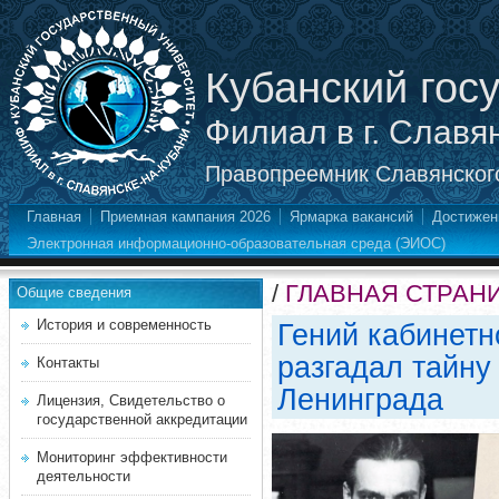
Кубанский гос
Филиал в г. Славя
Правопреемник Славянского
Главная
Приемная кампания 2026
Ярмарка вакансий
Достижен
Электронная информационно-образовательная среда (ЭИОС)
/
ГЛАВНАЯ СТРАН
Общие сведения
История и современность
Гений кабинетн
разгадал тайну
Контакты
Ленинграда
Лицензия, Свидетельство о
государственной аккредитации
Мониторинг эффективности
деятельности