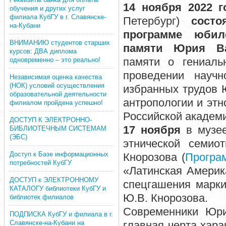
14 ноября 2022 
обучения и других услуг
филиала КубГУ в г. Славянске-
Петербург)
сост
на-Кубани
программе юбил
ВНИМАНИЮ студентов старших
памяти Юрия Ва
курсов: ДВА диплома
памяти о гениаль
одновременно – это реально!
проведении научн
Независимая оценка качества
(НОК) условий осуществления
избранных трудов 
образовательной деятельности
антропологии и этн
филиалом пройдена успешно!
Российской академ
ДОСТУП К ЭЛЕКТРОННО-
17 ноября
в музее
БИБЛИОТЕЧНЫМ СИСТЕМАМ
(ЭБС)
этнической семио
Доступ к Базе информационных
Кнорозова (
Програ
потребностей КубГУ
«Латинская Америк
ДОСТУП к ЭЛЕКТРОННОМУ
спецгашения марки
КАТАЛОГУ библиотеки КубГУ и
Ю.В. Кнорозова.
библиотек филиалов
Современники Юри
ПОДПИСКА КубГУ и филиала в г.
Славянске-на-Кубани на
главная черта хара