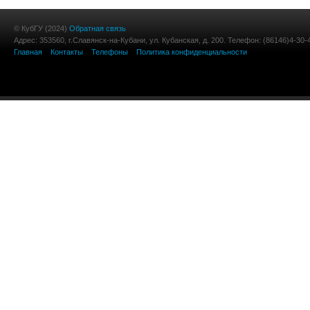
© КубГУ (2024)
Обратная связь
Адрес: 353560, г.Славянск-на-Кубани, ул. Кубанская, д. 200. Телефон: (86146)4-30-
Главная
Контакты
Телефоны
Политика конфиденциальности