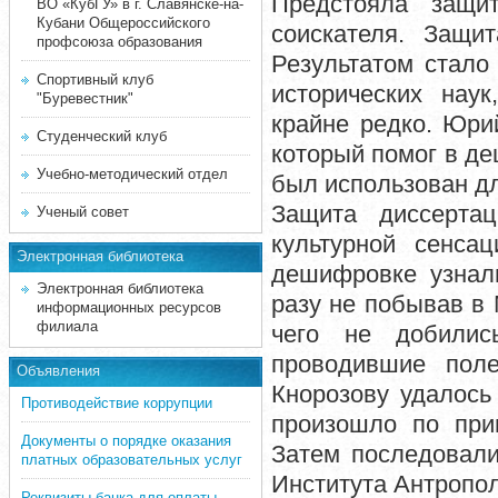
Предстояла защит
ВО «КубГУ» в г. Славянске-на-
Кубани Общероссийского
соискателя. Защи
профсоюза образования
Результатом стало
Спортивный клуб
исторических нау
"Буревестник"
крайне редко. Юри
Студенческий клуб
который помог в де
Учебно-методический отдел
был использован д
Защита диссерта
Ученый совет
культурной сенса
Электронная библиотека
дешифровке узнал
Электронная библиотека
разу не побывав в 
информационных ресурсов
филиала
чего не добилис
проводившие поле
Объявления
Кнорозову удалось
Противодействие коррупции
произошло по при
Документы о порядке оказания
Затем последовали
платных образовательных услуг
Института Антропол
Реквизиты банка для оплаты