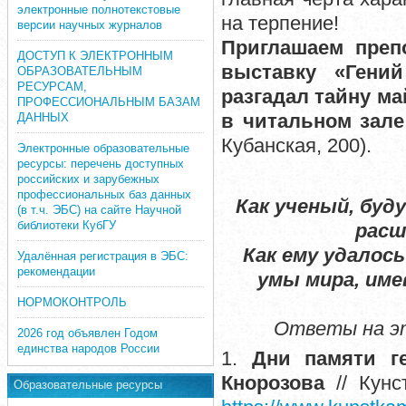
электронные полнотекстовые
на терпение!
версии научных журналов
Приглашаем преп
ДОСТУП К ЭЛЕКТРОННЫМ
выставку «Гений
ОБРАЗОВАТЕЛЬНЫМ
РЕСУРСАМ,
разгадал тайну м
ПРОФЕССИОНАЛЬНЫМ БАЗАМ
в читальном зал
ДАННЫХ
Кубанская, 200).
Электронные образовательные
ресурсы: перечень доступных
российских и зарубежных
профессиональных баз данных
Как ученый, буд
(в т.ч. ЭБС) на сайте Научной
библиотеки КубГУ
расш
Как ему удалос
Удалённая регистрация в ЭБС:
рекомендации
умы мира, им
НОРМОКОНТРОЛЬ
Ответы на эт
2026 год объявлен Годом
единства народов России
1.
Дни памяти ге
Кнорозова
// Кунс
Образовательные ресурсы