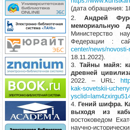
https://www.kunstka
(дата обращения: 18
2.
Андрей Фур
мемориальную д
Министерство на
Федерации : с
center/news/novosti-
18.11.2022).
3.
Тайны майя: к
древней цивилиз
2022. – URL:
htt
kak-sovetskii-uchenyi
ysclid=lam4zxirgu5
4.
Гений шифра. К
выходя из каби
востоковедом Екат
научно-историче