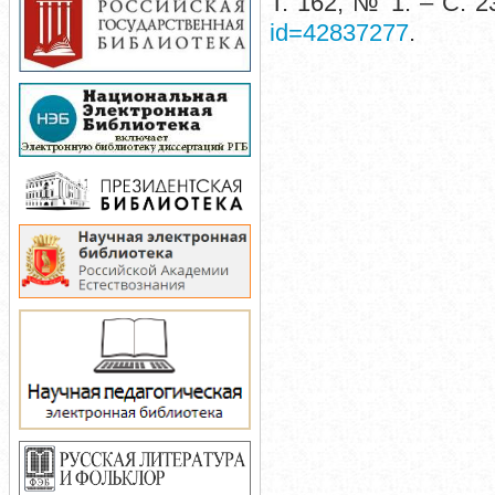
Т. 162, № 1. – С. 
id=42837277
.