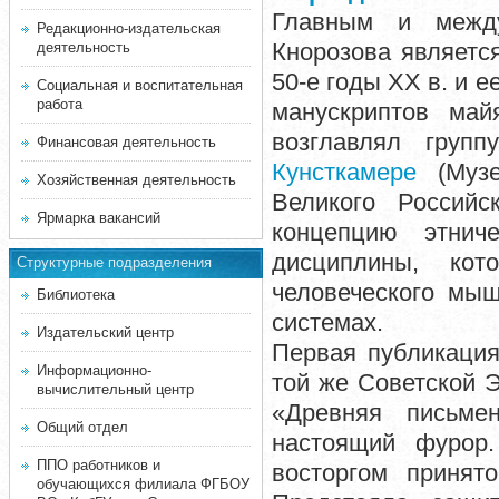
Главным и между
Редакционно-издательская
Кнорозова являетс
деятельность
50-е годы XX в. и 
Социальная и воспитательная
работа
манускриптов май
возглавлял груп
Финансовая деятельность
Кунсткамере
(Музе
Хозяйственная деятельность
Великого Российс
Ярмарка вакансий
концепцию этнич
дисциплины, кот
Структурные подразделения
человеческого мы
Библиотека
системах.
Издательский центр
Первая публикаци
Информационно-
той же Советской Э
вычислительный центр
«Древняя письмен
Общий отдел
настоящий фурор.
ППО работников и
восторгом принят
обучающихся филиала ФГБОУ