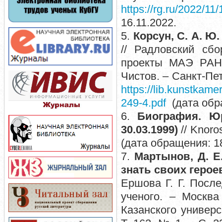
https://rg.ru/2022/11/
16.11.2022.
5.
Корсун, С. А. Ю
// Радловский сб
проекты МАЭ РАН 
Чистов. – Санкт-Пет
https://lib.kunstkame
249-4.pdf
(дата обра
6.
Биография. Юри
30.03.1999)
// Knoro
(дата обращения: 18
7.
Мартынов, Д. Е.
знать своих герое
Ершова Г. Г. Посл
ученого. – Москва
Казанского универс