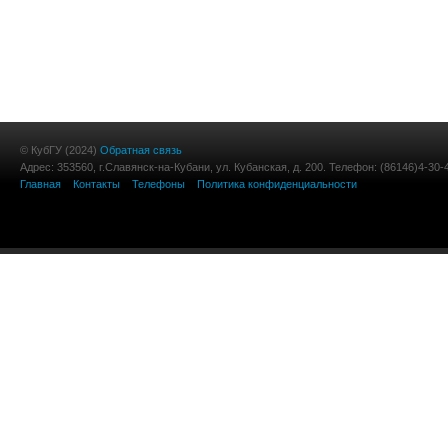
© КубГУ (2024)
Обратная связь
Адрес: 353560, г.Славянск-на-Кубани, ул. Кубанская, д. 200. Телефон: (86146)4-30-
Главная
Контакты
Телефоны
Политика конфиденциальности