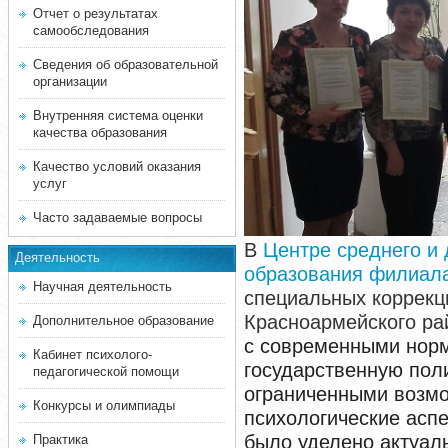
Отчет о результатах
самообследования
Сведения об образовательной
организации
Внутренняя система оценки
качества образования
Качество условий оказания
услуг
Часто задаваемые вопросы
В
Центре среднего и
Деятельность
образования филиал
Научная деятельность
специальных коррекц
Красноармейского ра
Дополнительное образование
с современными нор
Кабинет психолого-
государственную поли
педагогической помощи
ограниченными возмо
Конкурсы и олимпиады
психологические асп
было уделено актуал
Практика