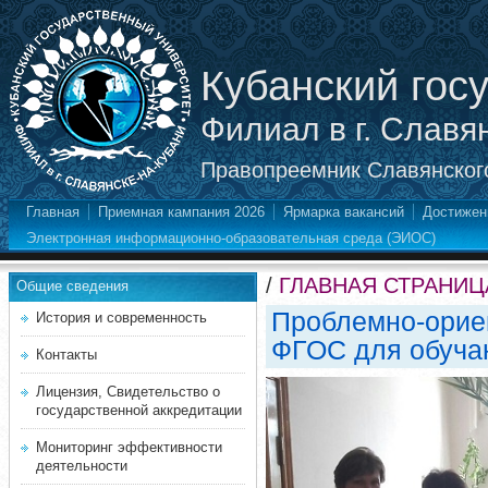
Кубанский гос
Филиал в г. Славя
Правопреемник Славянского
Главная
Приемная кампания 2026
Ярмарка вакансий
Достижен
Электронная информационно-образовательная среда (ЭИОС)
/
ГЛАВНАЯ СТРАНИЦ
Общие сведения
Проблемно-орие
История и современность
ФГОС для обуча
Контакты
Лицензия, Свидетельство о
государственной аккредитации
Мониторинг эффективности
деятельности