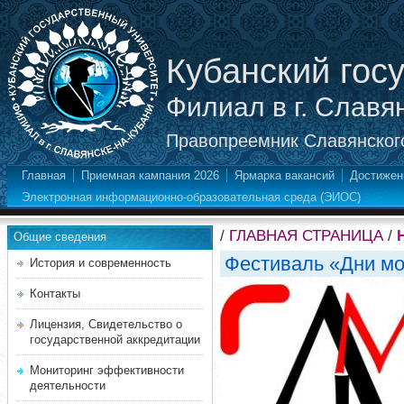
Кубанский гос
Филиал в г. Славя
Правопреемник Славянского
Главная
Приемная кампания 2026
Ярмарка вакансий
Достижен
Электронная информационно-образовательная среда (ЭИОС)
/
ГЛАВНАЯ СТРАНИЦА
/
Общие сведения
Фестиваль «Дни м
История и современность
Контакты
Лицензия, Свидетельство о
государственной аккредитации
Мониторинг эффективности
деятельности