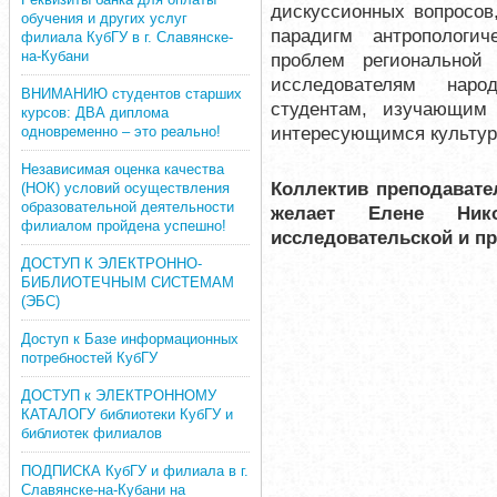
дискуссионных вопросов
обучения и других услуг
парадигм антропологи
филиала КубГУ в г. Славянске-
на-Кубани
проблем региональной 
исследователям наро
ВНИМАНИЮ студентов старших
студентам, изучающим
курсов: ДВА диплома
интересующимся культур
одновременно – это реально!
Независимая оценка качества
Коллектив преподавате
(НОК) условий осуществления
образовательной деятельности
желает Елене Ник
филиалом пройдена успешно!
исследовательской и п
ДОСТУП К ЭЛЕКТРОННО-
БИБЛИОТЕЧНЫМ СИСТЕМАМ
(ЭБС)
Доступ к Базе информационных
потребностей КубГУ
ДОСТУП к ЭЛЕКТРОННОМУ
КАТАЛОГУ библиотеки КубГУ и
библиотек филиалов
ПОДПИСКА КубГУ и филиала в г.
Славянске-на-Кубани на