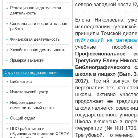
северо-западной части Ку
Редакционно-издательская
деятельность
Елена Николаевна уже
Социальная и воспитательная
исследовании кубанской
работа
принципы Томской диале
Финансовая деятельность
публикаций на материа
учебные пособия, 
Хозяйственная деятельность
Профессиональное с
Трегубову Елену Никола
Ярмарка вакансий
Библиографического с
Структурные подразделения
школа в лицах» (Вып. 3.
2017).
Третий выпуск би
Библиотека
персоналии тех, кто сто
Издательский центр
школы, активно участ
продолжает ее традиции
Информационно-
школа является ровесниц
вычислительный центр
государственного универс
Общий отдел
Школа включена в пере
Федерации (№ НШ 1736.2
ППО работников и
обучающихся филиала ФГБОУ
Трегубовой, отмечено,