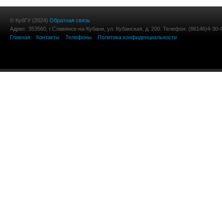
© КубГУ (2024)
Обратная связь
Адрес: 353560, г.Славянск-на-Кубани, ул. Кубанская, д. 200. Телефон: (86146)4-30-
Главная
Контакты
Телефоны
Политика конфиденциальности