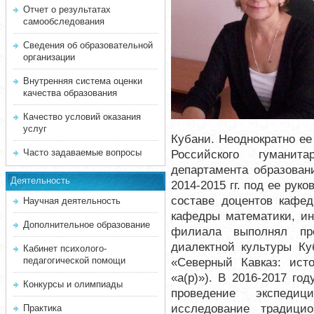
Отчет о результатах
самообследования
Сведения об образовательной
организации
Внутренняя система оценки
качества образования
Качество условий оказания
услуг
Кубани. Неоднократно е
Часто задаваемые вопросы
Российского гумани
департамента образовани
Деятельность
2014-2015 гг. под ее ру
составе доцентов кафе
Научная деятельность
кафедры математики, ин
Дополнительное образование
филиала выполнял про
диалектной культуры Ку
Кабинет психолого-
педагогической помощи
«Северный Кавказ: ист
«а(p)»). В 2016-2017 г
Конкурсы и олимпиады
проведение экспедиц
исследование традицио
Практика