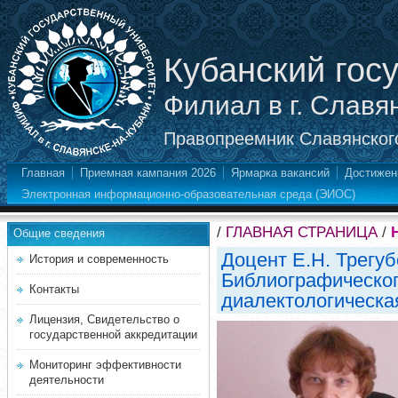
Кубанский гос
Филиал в г. Славя
Правопреемник Славянского
Главная
Приемная кампания 2026
Ярмарка вакансий
Достижен
Электронная информационно-образовательная среда (ЭИОС)
/
ГЛАВНАЯ СТРАНИЦА
/
Общие сведения
Доцент Е.Н. Трегуб
История и современность
Библиографическог
Контакты
диалектологическа
Лицензия, Свидетельство о
государственной аккредитации
Мониторинг эффективности
деятельности