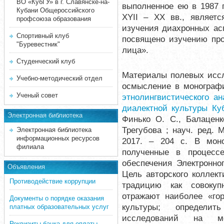
ВО «КубГУ» в г. Славянске-на-
выполненное ею в 1987 г
Кубани Общероссийского
XYII – XX вв., являет
профсоюза образования
изучения диахронных ас
Спортивный клуб
посвящено изучению про
"Буревестник"
лица».
Студенческий клуб
Материалы полевых иссл
Учебно-методический отдел
осмысление в моногра
Ученый совет
этнолингвистического а
диалектной культуры Ку
Электронная библиотека
Финько О. С., Балаценк
Трегубова ; науч. ред. 
Электронная библиотека
информационных ресурсов
2017. – 204 с. В мон
филиала
полученные в процессе
обеспечения Электронно
Объявления
Цель авторского коллек
Противодействие коррупции
традицию как совокуп
отражают наиболее «го
Документы о порядке оказания
культуры; определить
платных образовательных услуг
исследований на м
Реквизиты банка для оплаты