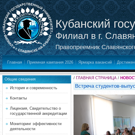
Кубанский гос
Филиал в г. Славя
Правопреемник Славянского
Главная
Приемная кампания 2026
Ярмарка вакансий
Достижен
/
ГЛАВНАЯ СТРАНИЦА
/
НОВОС
Общие сведения
Встреча студентов-выпу
История и современность
Контакты
Лицензия, Свидетельство о
государственной аккредитации
Мониторинг эффективности
деятельности