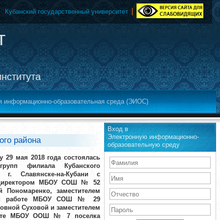
Кубанский государственный университет
т
института
я информационно-образовательная среда (ЭИОС)
Вход в
Электронную информационно-
ого района
образовательную среду
у 29 мая 2018 года состоялась
групп филиала Кубанского
в г. Славянске-на-Кубани с
 директором МБОУ СОШ № 52
й Пономаренко, заместителем
ской работе МБОУ СОШ № 29
овной Суховой и заместителем
боте МБОУ ООШ № 7 поселка