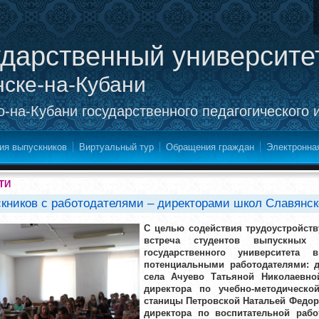
ударственный университе
нске-на-Кубани
-на-Кубани государственного педагогического 
ия выпускников
Виртуальный тур
Обращения граждан
Электронна
ТИ
скников с работодателями – директорами школ Славянск
С целью содействия трудоустройств
встреча студентов выпускных 
государственного университета 
потенциальными работодателями:
села Ачуево Татьяной Николаевно
директора по учебно-методиче
станицы Петровской Натальей Федор
директора по воспитательной ра