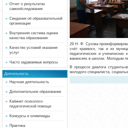
Отчет о результатах
самообследования
Сведения об образовательной
организации
Внутренняя система оценки
качества образования
29 Н. Ф. Сухова проинформиров
Качество условий оказания
счёт краевого, так и из муни
услуг
педагогических и ученических 
вакансиях в школах. Молодым пе
Часто задаваемые вопросы
В процессе диалога студенты-в
молодого специалиста, социальн
Деятельность
Научная деятельность
Дополнительное образование
Кабинет психолого-
педагогической помощи
Конкурсы и олимпиады
Практика