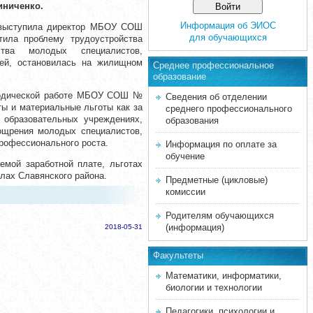
линиченко.
Информация об ЭИОС
 выступила директор МБОУ СОШ
для обучающихся
ила проблему трудоустройства
ства молодых специалистов,
ей, остановилась на жилищном
Среднее професcиональное
образование
етодической работе МБОУ СОШ №
Сведения об отделении
ы и материальные льготы как за
среднего профессионального
 образовательных учреждениях,
образования
оощрения молодых специалистов,
профессионального роста.
Информация по оплате за
обучение
емой заработной плате, льготах
лах Славянского района.
Предметные (цикловые)
комиссии
Родителям обучающихся
(информация)
2018-05-31
Факультеты
Математики, информатики,
биологии и технологии
Педагогики, психологии и