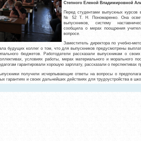
Степного Еленой Владимировной А
Перед студентами выпускных курсов
№ 52 Т. Н. Пономаренко. Она освет
выпускников, систему наставниче
сообщила о мерах поощрения учител
вопросе.
Заместитель директора по учебно-м
ала будущих коллег о том, что для выпускников предусмотрены выплат
ципального бюджетов. Работодатели рассказали выпускникам о своих
коллективах, условиях работы, мерах материального и морального п
дагогам гарантировали хорошую зарплату, рассказали о перспективах 
ыпускники получили исчерпывающие ответы на вопросы о предполага
ых гарантиях и своих дальнейших действиях для трудоустройства в шко