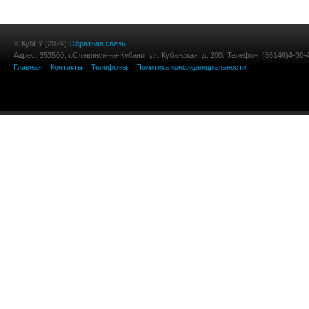
© КубГУ (2024)
Обратная связь
Адрес: 353560, г.Славянск-на-Кубани, ул. Кубанская, д. 200. Телефон: (86146)4-30-
Главная
Контакты
Телефоны
Политика конфиденциальности