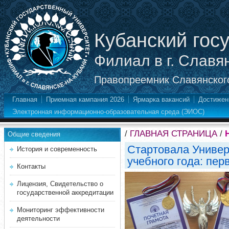
Кубанский гос
Филиал в г. Славя
Правопреемник Славянского
Главная
Приемная кампания 2026
Ярмарка вакансий
Достижен
Электронная информационно-образовательная среда (ЭИОС)
/
ГЛАВНАЯ СТРАНИЦА
/
Общие сведения
Стартовала Универ
История и современность
учебного года: пе
Контакты
Лицензия, Свидетельство о
государственной аккредитации
Мониторинг эффективности
деятельности