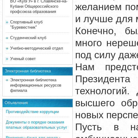
ВО «КубГУ» в г. Славянске-на-
желанием пом
Кубани Общероссийского
профсоюза образования
и лучше для 
Спортивный клуб
"Буревестник"
Конечно, бы
Студенческий клуб
много нереш
Учебно-методический отдел
под силу даж
Ученый совет
Нам предст
Электронная библиотека
Президента
Электронная библиотека
информационных ресурсов
технологий.
филиала
высшего обр
Объявления
Противодействие коррупции
новых перспе
Документы о порядке оказания
Пусть в на
платных образовательных услуг
Реквизиты банка для оплаты