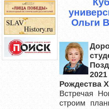
К
уб
универс
Ольги 
Доро
студ
Поз
202
Рождества Х
Встречая Но
строим план