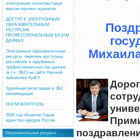
электронные полнотекстовые
версии научных журналов
ДОСТУП К ЭЛЕКТРОННЫМ
Поздр
ОБРАЗОВАТЕЛЬНЫМ
РЕСУРСАМ,
ПРОФЕССИОНАЛЬНЫМ БАЗАМ
госу
ДАННЫХ
Михаила
Электронные образовательные
ресурсы: перечень доступных
российских и зарубежных
профессиональных баз данных
(в т.ч. ЭБС) на сайте Научной
библиотеки КубГУ
Доро
Удалённая регистрация в ЭБС:
сотр
рекомендации
НОРМОКОНТРОЛЬ
униве
2026 год объявлен Годом
Прим
единства народов России
поздравле
Образовательные ресурсы