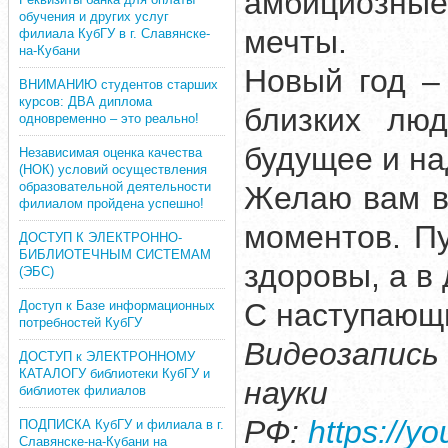
амбициозные
обучения и других услуг
мечты.
филиала КубГУ в г. Славянске-
на-Кубани
Новый год –
ВНИМАНИЮ студентов старших
курсов: ДВА диплома
близких люд
одновременно – это реально!
будущее и на
Независимая оценка качества
(НОК) условий осуществления
образовательной деятельности
Желаю вам в
филиалом пройдена успешно!
моментов. П
ДОСТУП К ЭЛЕКТРОННО-
БИБЛИОТЕЧНЫМ СИСТЕМАМ
здоровы, а в
(ЭБС)
С наступающ
Доступ к Базе информационных
потребностей КубГУ
Видеозапись
ДОСТУП к ЭЛЕКТРОННОМУ
КАТАЛОГУ библиотеки КубГУ и
науки 
библиотек филиалов
РФ:
https://
ПОДПИСКА КубГУ и филиала в г.
Славянске-на-Кубани на