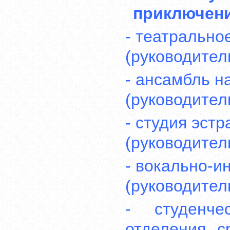
приключени
- театрально
(руководител
- ансамбль н
(руководител
- студия эст
(руководител
- вокально-и
(руководител
- студенче
отделения с