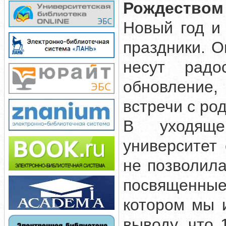
Рождеством
Новый год и
праздники. О
несут радо
обновление,
встречи с ро
В уходяще
университет
не позволил
посвященны
котором мы 
выводу, что 