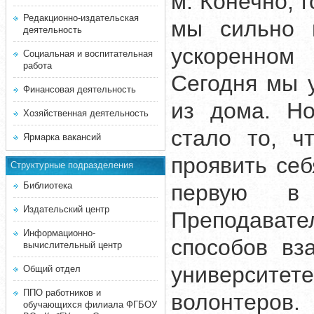
м. Конечно, 
Редакционно-издательская
мы сильно 
деятельность
ускоренном
Социальная и воспитательная
работа
Сегодня мы 
Финансовая деятельность
из дома. Но
Хозяйственная деятельность
стало то, ч
Ярмарка вакансий
проявить се
Структурные подразделения
Библиотека
первую в 
Издательский центр
Преподавате
Информационно-
способов вз
вычислительный центр
университе
Общий отдел
ППО работников и
волонтеров
обучающихся филиала ФГБОУ