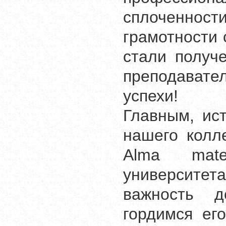
сплоченности
грамотности
стали получ
преподавател
успехи!
Главным, ис
нашего колл
Alma mate
университет
важность д
гордимся ег