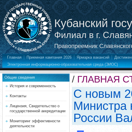
Кубанский гос
Филиал в г. Славя
Правопреемник Славянского
Главная
Приемная кампания 2026
Ярмарка вакансий
Достижен
Электронная информационно-образовательная среда (ЭИОС)
/
ГЛАВНАЯ С
Общие сведения
История и современность
С новым 2
Контакты
Министра 
Лицензия, Свидетельство о
государственной аккредитации
России Ва
Мониторинг эффективности
деятельности