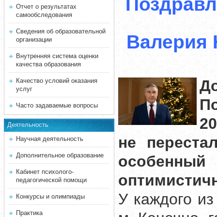
Поздравл
Отчет о результатах
самообследования
Сведения об образовательной
Валерия 
организации
Внутренняя система оценки
качества образования
Качество условий оказания
До
услуг
П
Часто задаваемые вопросы
2
Деятельность
не переста
Научная деятельность
Дополнительное образование
особенны
Кабинет психолого-
оптимистич
педагогической помощи
У каждого из
Конкурсы и олимпиады
Практика