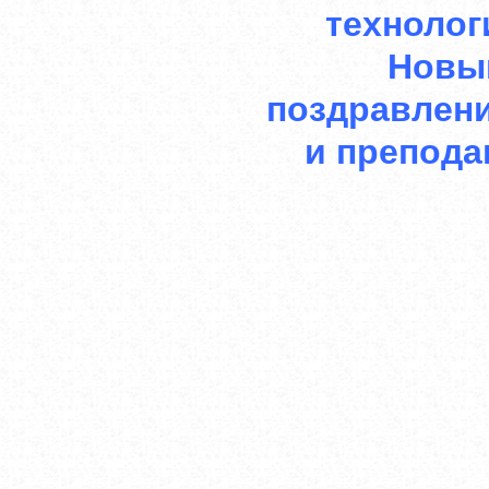
техноло
Новым
поздравлени
и препода