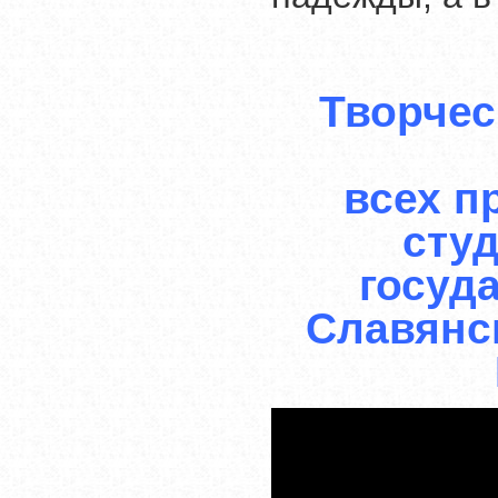
Творчес
всех п
сту
госуда
Славянс