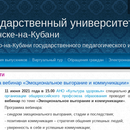
ударственный университе
нске-на-Кубани
-на-Кубани государственного педагогического 
ия выпускников
Виртуальный тур
Обращения граждан
Электронна
ТИ
а вебинар «Эмоциональное выгорание и коммуникации»
11 июня 2021 года в 15.00
АНО «Культура здоровья»
специально
организации общероссийского профсоюза образования
проводит 
вебинар
по теме «
Эмоциональное выгорание и коммуникации
».
Программа вебинара:
- синдром эмоционального выгорания, стадии и последствия;
- позитивная коммуникация – стратегия общения успешных людей;
- уверенность в себе и успешные коммуникации;