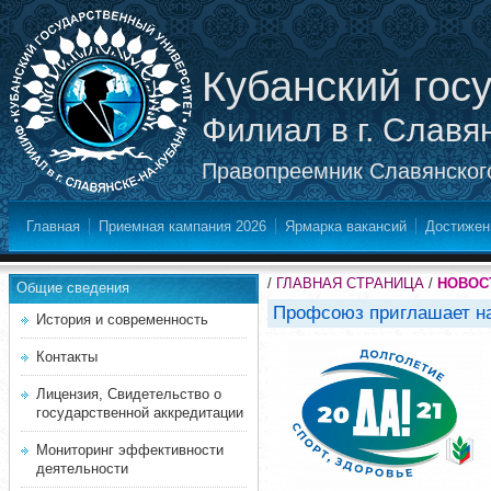
Кубанский гос
Филиал в г. Славя
Правопреемник Славянского
Главная
Приемная кампания 2026
Ярмарка вакансий
Достижен
/
ГЛАВНАЯ СТРАНИЦА
/
НОВОС
Общие сведения
Профсоюз приглашает н
История и современность
Контакты
Лицензия, Свидетельство о
государственной аккредитации
Мониторинг эффективности
деятельности