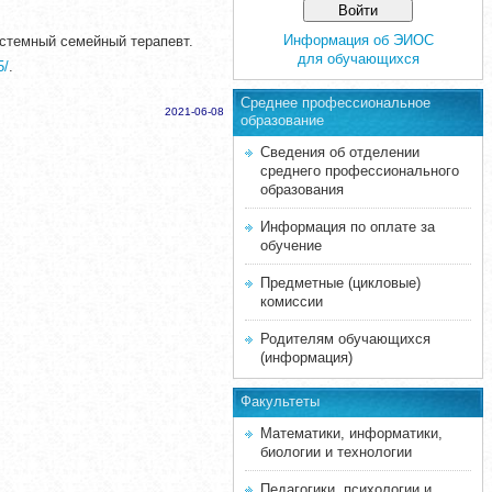
Информация об ЭИОС
системный семейный терапевт.
для обучающихся
5/
.
Среднее професcиональное
2021-06-08
образование
Сведения об отделении
среднего профессионального
образования
Информация по оплате за
обучение
Предметные (цикловые)
комиссии
Родителям обучающихся
(информация)
Факультеты
Математики, информатики,
биологии и технологии
Педагогики, психологии и