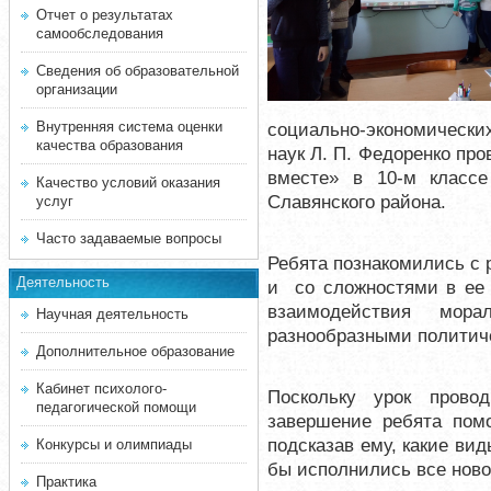
Отчет о результатах
самообследования
Сведения об образовательной
организации
Внутренняя система оценки
социально-экономически
качества образования
наук Л. П. Федоренко про
вместе»
в 10-м класс
Качество условий оказания
Славянского района.
услуг
Часто задаваемые вопросы
Ребята познакомились с
Деятельность
и со сложностями в ее 
взаимодействия мор
Научная деятельность
разнообразными политич
Дополнительное образование
Кабинет психолого-
Поскольку урок прово
педагогической помощи
завершение ребята помо
подсказав ему, какие ви
Конкурсы и олимпиады
бы исполнились все ново
Практика