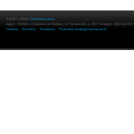
© КубГУ (2024)
Обратная связь
Адрес: 353560, г.Славянск-на-Кубани, ул. Кубанская, д. 200. Телефон: (86146)4-30-
Главная
Контакты
Телефоны
Политика конфиденциальности