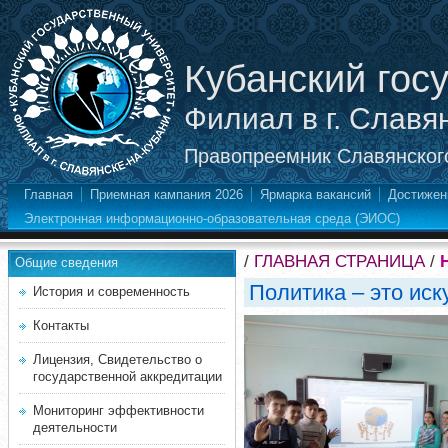
Кубанский гос
Филиал в г. Славя
Правопреемник Славянского
Главная
Приемная кампания 2026
Ярмарка вакансий
Достижен
Электронная информационно-образовательная среда (ЭИОС)
/
ГЛАВНАЯ СТРАНИЦА
/
Общие сведения
Политика – это иск
История и современность
Контакты
Лицензия, Свидетельство о
государственной аккредитации
Мониторинг эффективности
деятельности