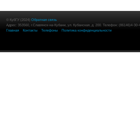
© КубГУ (2024)
Обратная связь
Адрес: 353560, г.Славянск-на-Кубани, ул. Кубанская, д. 200. Телефон: (86146)4-30-
Главная
Контакты
Телефоны
Политика конфиденциальности