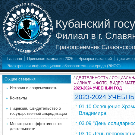
Кубанский гос
Филиал в г. Славя
Правопреемник Славянского
Главная
Приемная кампания 2026
Ярмарка вакансий
Достижен
Электронная информационно-образовательная среда (ЭИОС)
/
ДЕЯТЕЛЬНОСТЬ
/
СОЦИАЛЬНА
Общие сведения
ФИЛИАЛ" – ФОТО, ВИДЕО МА
История и современность
2023-2024 УЧЕБНЫЙ ГОД
2023-2024 УЧЕБН
Контакты
01.10 Освящение Храма
Лицензия, Свидетельство о
Владимира
государственной аккредитации
03.09 "День солидарно
Мониторинг эффективности
деятельности
03.10 День первокурсни