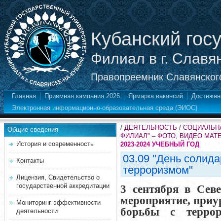
Кубанский гос
Филиал в г. Славя
Правопреемник Славянского
Главная
Приемная кампания 2026
Ярмарка вакансий
Достижен
Электронная информационно-образовательная среда (ЭИОС)
/
ДЕЯТЕЛЬНОСТЬ
/
СОЦИАЛЬНА
Общие сведения
ФИЛИАЛ" – ФОТО, ВИДЕО МА
История и современность
2023-2024 УЧЕБНЫЙ ГОД
03.09 "День солида
Контакты
терроризмом"
Лицензия, Свидетельство о
государственной аккредитации
3 сентября в Сев
мероприятие, приу
Мониторинг эффективности
борьбы с терро
деятельности