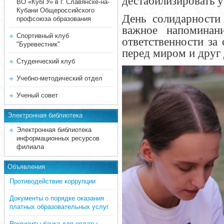
дестабилизировать 
ВО «КубГУ» в г. Славянске-на-
Кубани Общероссийского
День солидарности
профсоюза образования
важное напомина
Спортивный клуб
ответственности за
"Буревестник"
перед миром и друг
Студенческий клуб
Учебно-методический отдел
Ученый совет
Электронная библиотека
Электронная библиотека
информационных ресурсов
филиала
Объявления
Противодействие коррупции
Документы о порядке оказания
платных образовательных услуг
Реквизиты банка для оплаты