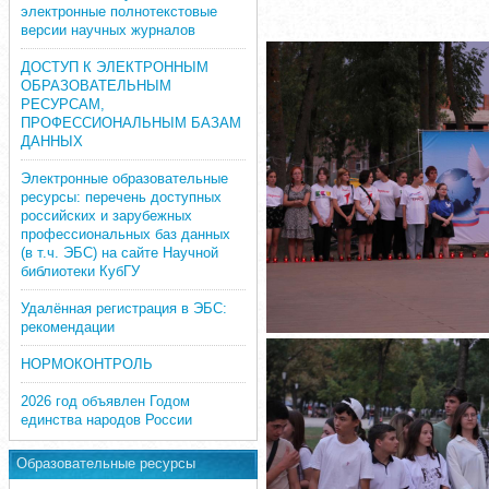
электронные полнотекстовые
версии научных журналов
ДОСТУП К ЭЛЕКТРОННЫМ
ОБРАЗОВАТЕЛЬНЫМ
РЕСУРСАМ,
ПРОФЕССИОНАЛЬНЫМ БАЗАМ
ДАННЫХ
Электронные образовательные
ресурсы: перечень доступных
российских и зарубежных
профессиональных баз данных
(в т.ч. ЭБС) на сайте Научной
библиотеки КубГУ
Удалённая регистрация в ЭБС:
рекомендации
НОРМОКОНТРОЛЬ
2026 год объявлен Годом
единства народов России
Образовательные ресурсы