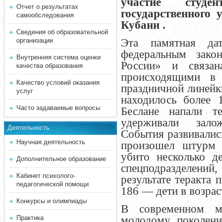
участие студе
Отчет о результатах
государственного 
самообследования
Кубани .
Сведения об образовательной
организации
Эта памятная да
федеральным зак
Внутренняя система оценки
России» и связан
качества образования
происходящими в 
Качество условий оказания
праздничной линейки
услуг
находилось более
Часто задаваемые вопросы
Беслане напали т
удерживали зало
Деятельность
События развивались
Научная деятельность
произошел штурм 
убито несколько д
Дополнительное образование
спецподразделений
Кабинет психолого-
результате теракта 
педагогической помощи
186 — дети в возраст
Конкурсы и олимпиады
В современном м
Практика
молодому поколен