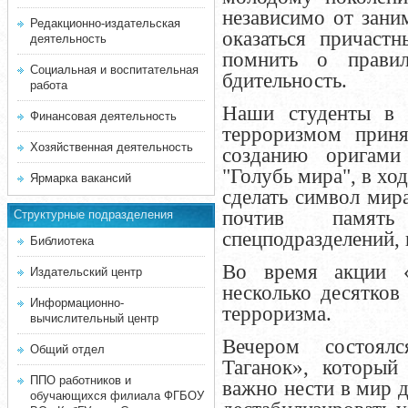
независимо от зани
Редакционно-издательская
оказаться причаст
деятельность
помнить о правил
Социальная и воспитательная
бдительность.
работа
Наши студенты в 
Финансовая деятельность
терроризмом приня
Хозяйственная деятельность
созданию оригами
"Голубь мира", в х
Ярмарка вакансий
сделать символ мир
почтив памят
Структурные подразделения
спецподразделений, 
Библиотека
Во время акции «
Издательский центр
несколько десятков
Информационно-
терроризма.
вычислительный центр
Вечером состоял
Общий отдел
Таганок», который
ППО работников и
важно нести в мир 
обучающихся филиала ФГБОУ