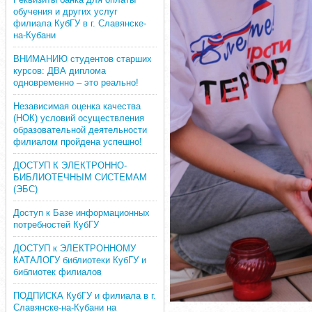
обучения и других услуг
филиала КубГУ в г. Славянске-
на-Кубани
ВНИМАНИЮ студентов старших
курсов: ДВА диплома
одновременно – это реально!
Независимая оценка качества
(НОК) условий осуществления
образовательной деятельности
филиалом пройдена успешно!
ДОСТУП К ЭЛЕКТРОННО-
БИБЛИОТЕЧНЫМ СИСТЕМАМ
(ЭБС)
Доступ к Базе информационных
потребностей КубГУ
ДОСТУП к ЭЛЕКТРОННОМУ
КАТАЛОГУ библиотеки КубГУ и
библиотек филиалов
ПОДПИСКА КубГУ и филиала в г.
Славянске-на-Кубани на