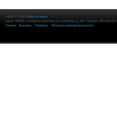
© КубГУ (2024)
Обратная связь
Адрес: 353560, г.Славянск-на-Кубани, ул. Кубанская, д. 200. Телефон: (86146)4-30-
Главная
Контакты
Телефоны
Политика конфиденциальности